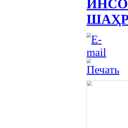
ИНСО
ШАҲР