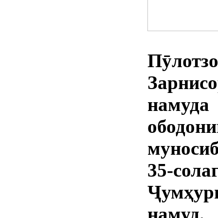
Пӯлотзо
Зарнис
намуд
ободо
муноси
35-сола
Ҷумҳур
намуд.