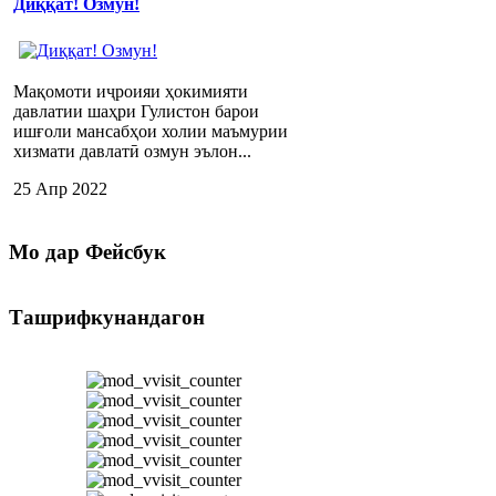
Диққат! Озмун!
Мақомоти иҷроияи ҳокимияти
давлатии шаҳри Гулистон барои
ишғоли мансабҳои холии маъмурии
хизмати давлатӣ озмун эълон...
25 Апр 2022
Мо
дар Фейсбук
Ташрифкунандагон