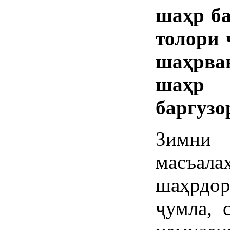
шаҳр ба
толори 
шаҳрва
шаҳр 
баргузо
Зимни 
масъала
шаҳрдор
ҷумла, 