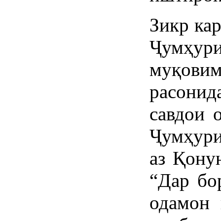
Зикр ка
Ҷумҳури
муқовим
расонид
савдои 
Ҷумҳури
аз Қону
“Дар бо
одамон 