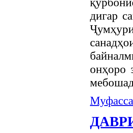
қурбон
дигар с
Ҷумҳури
сана
байналм
онҳоро 
мебошад
Муфасса
ДАВР