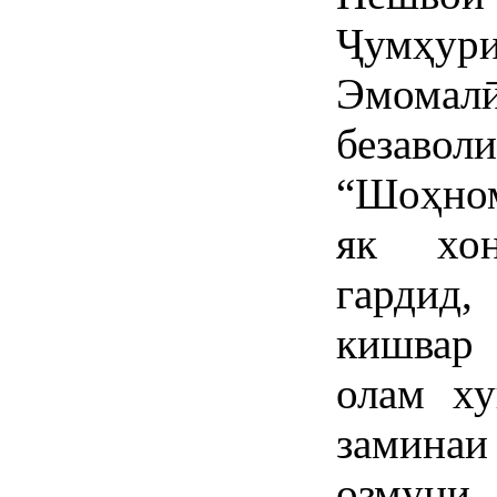
Ҷумҳури
Эмома
безавол
“Шоҳном
як хон
гардид
кишвар 
олам ху
замина
озму