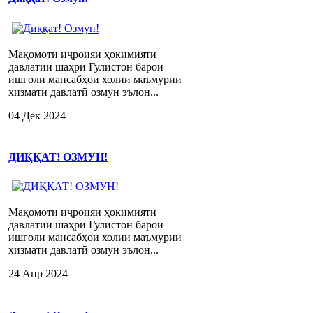
Мақомоти иҷроияи ҳокимияти
давлатии шаҳри Гулистон барои
ишғоли мансабҳои холии маъмурии
хизмати давлатӣ озмун эълон...
04 Дек 2024
ДИҚҚАТ! ОЗМУН!
Мақомоти иҷроияи ҳокимияти
давлатии шаҳри Гулистон барои
ишғоли мансабҳои холии маъмурии
хизмати давлатӣ озмун эълон...
24 Апр 2024