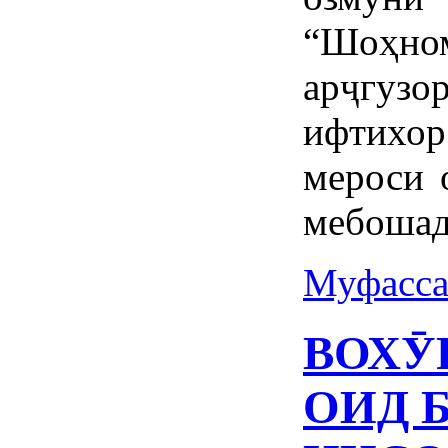
“Шоҳном
арҷгузо
ифтихор
мероси 
мебошад
Муфасса
ВОХӮ
ОИД 