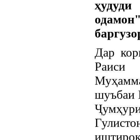
ҳудуди
одамон
баргузо
Дар кор
Раис
Муҳам
шуъбаи 
Ҷумҳури
Гулисто
иштирок