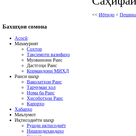
Саҳифаи
<<
Ибтидо
<
Пешин
Бахшҳои
сомона
Асосӣ
Маъмурият
Сохтор
Тақсимоти вазифаҳо
Муовинони Раис
Дастгоҳи Раис
Кормандони МИҲД
Раиси шаҳр
Ваколатҳои Раис
Тарҷумаи ҳол
Нома ба Раис
Ҳисоботҳои Раис
Қарорҳо
Хабарҳо
Маълумот
Иқтисодиёти шаҳр
Рушди иқтисодиёт
Нишондиҳандаҳо