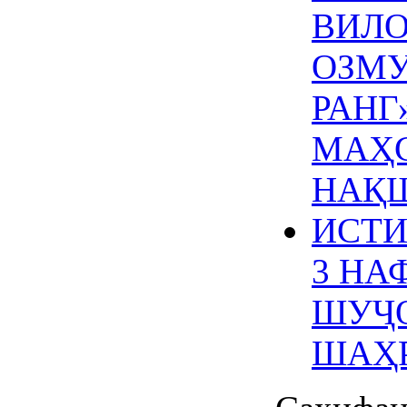
ВИЛО
ОЗМУ
РАНГ
МАҲС
НАҚШ
ИСТИ
3 НА
ШУҶО
ШАҲР