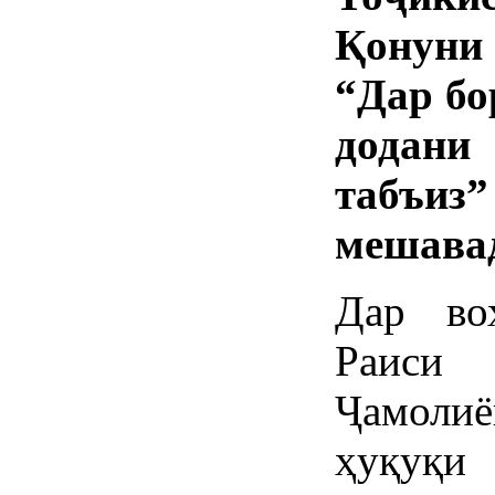
Қонуни
“Дар бо
додани
табъи
мешава
Дар во
Раиси
Ҷамоли
ҳуқуқи