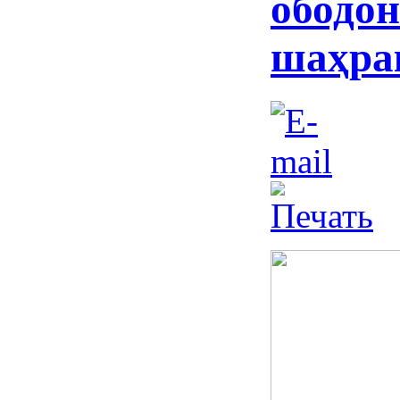
ободон
шаҳра