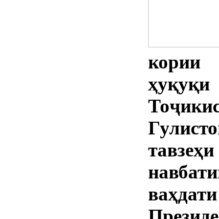
кории
ҳуқуқи
Тоҷики
Гулисто
тавзе
навбат
ваҳдати
През