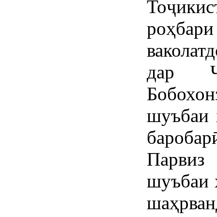
Тоҷики
роҳбар
ваколат
дар Ҷ
Бобохо
шуъбаи 
бароба
Парвиз
шуъбаи 
шаҳрван