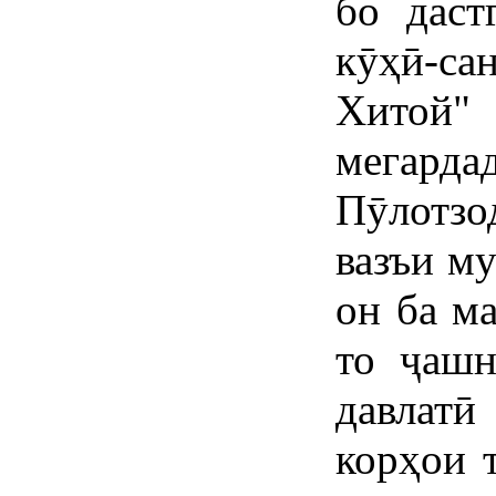
бо дас
кӯҳӣ-с
Хитой"
мегард
Пӯлотз
вазъи му
он ба м
то ҷашн
давлат
корҳои 