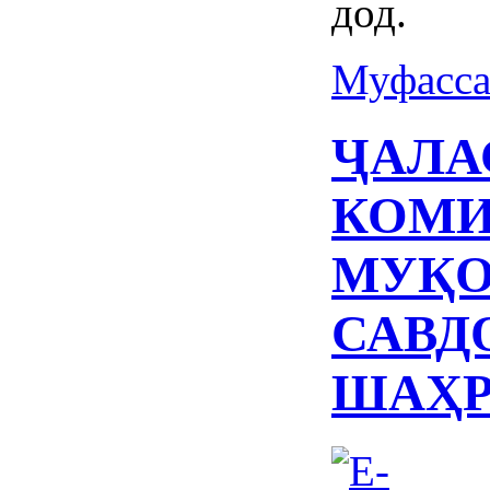
дод.
Муфасса
ҶАЛА
КОМИ
МУҚО
САВД
ШАҲР