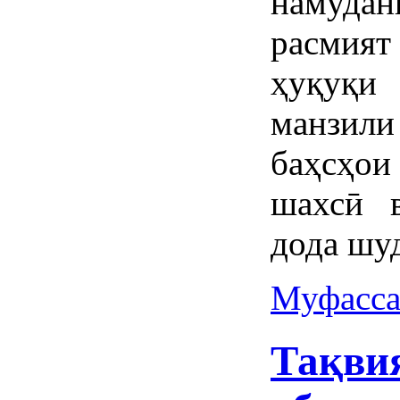
намуда
расмият
ҳуқуқи
манзил
баҳсҳо
шахсӣ 
дода шу
Муфасса
Тақви