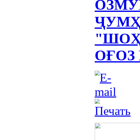
ОЗМУ
ҶУМҲ
"ШОҲ
ОҒОЗ