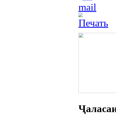
Ҷалас