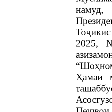
намуд
През
Тоҷикис
2025, 
азизам
“Шоҳном
Ҳамаи 
ташаб
Асосгуз
Пешвои