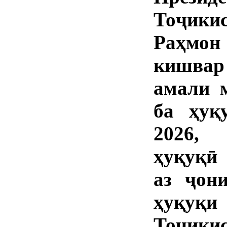
Тоҷики
Раҳмо
кишвар
амали 
ба ҳуқ
2026, 
ҳуқуқӣ
аз ҷон
ҳуқуқи
Тоҷик