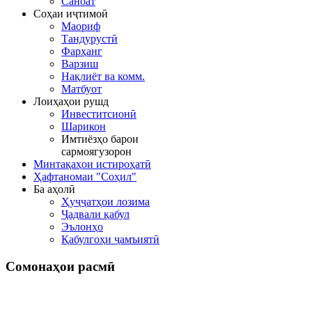
Саноат
Соҳаи иҷтимоӣ
Маориф
Тандурустӣ
Фарҳанг
Варзиш
Нақлиёт ва комм.
Матбуот
Лоиҳаҳои рушд
Инвеститсионӣ
Шарикон
Имтиёзҳо барои
сармоягузорон
Минтақаҳои истироҳатӣ
Ҳафтаномаи "Соҳил"
Ба аҳолӣ
Ҳуҷҷатҳои лозима
Ҷадвали қабул
Эълонҳо
Қабулгоҳи ҷамъиятӣ
Сомонаҳои
расмӣ