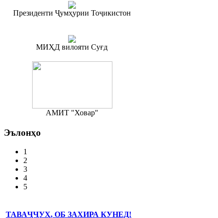
Президенти Ҷумҳурии Тоҷикистон
МИҲД вилояти Суғд
АМИТ "Ховар"
Эълонҳо
1
2
3
4
5
ТАВАҶҶУҲ, ОБ ЗАХИРА КУНЕД!