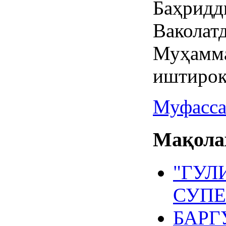
Баҳри
Ваколат
Муҳам
иштирок
Муфасса
Мақолаҳ
"ГУЛ
СУПЕ
БАРГ