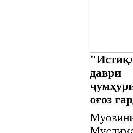
"Истиқ
давр
ҷумҳур
оғоз гар
Муовини
Муслим