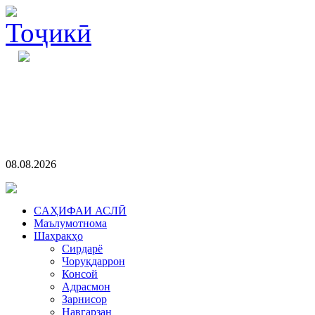
08.08.2026
CАҲИФАИ АСЛӢ
Маълумотнома
Шаҳракҳо
Сирдарё
Чоруқдаррон
Консой
Адрасмон
Зарнисор
Навгарзан