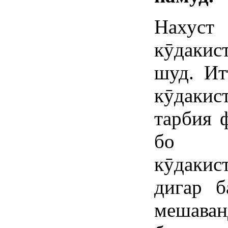
Нахуст
кӯдаки
шуд. Ит
кӯдакис
тарбия 
бо та
кӯдакис
дигар б
мешаван