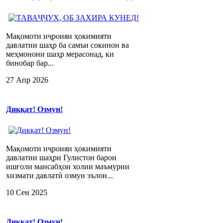
Мақомоти иҷроияи ҳокимияти
давлатии шаҳр ба самъи сокинон ва
меҳмонони шаҳр мерасонад, ки
бинобар бар...
27 Апр 2026
Диққат! Озмун!
Мақомоти иҷроияи ҳокимияти
давлатии шаҳри Гулистон барои
ишғоли мансабҳои холии маъмурии
хизмати давлатӣ озмун эълон...
10 Сен 2025
Диққат! Озмун!