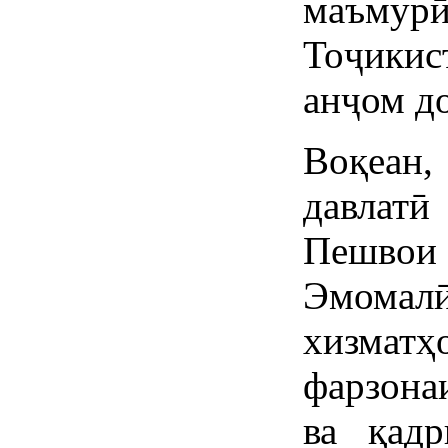
маъмур
Тоҷикис
анҷом д
Воқеан,
давлат
Пешво
Эмома
хизматҳ
фарзона
ва қад