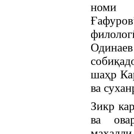
номи 
Ғафуро
филолог
Одина
собиқад
шаҳр Ка
ва сухан
Зикр ка
ва ова
маҳалл