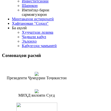
Инвеститсионӣ
Шарикон
Имтиёзҳо барои
сармоягузорон
Минтақаҳои истироҳатӣ
Ҳафтаномаи "Соҳил"
Ба аҳолӣ
Ҳуҷҷатҳои лозима
Ҷадвали қабул
Эълонҳо
Қабулгоҳи ҷамъиятӣ
Сомонаҳои
расмӣ
Президенти Ҷумҳурии Тоҷикистон
МИҲД вилояти Суғд