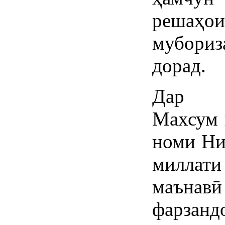
решаҳои
мубори
дорад.
Дар б
Махсум
номи Ни
миллати
маънав
фарзанд