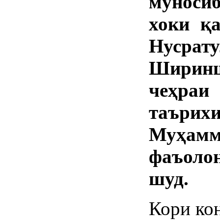
муносиб
хоки қ
Нусра
Ширинш
чеҳраи
таъри
Муҳам
фаъолон
шуд.
Кори ко