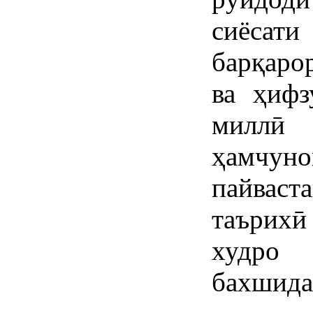
сиёсат
барқаро
ва ҳифз
миллӣ 
ҳамчу
пайваст
таърихӣ
худро
бахшида