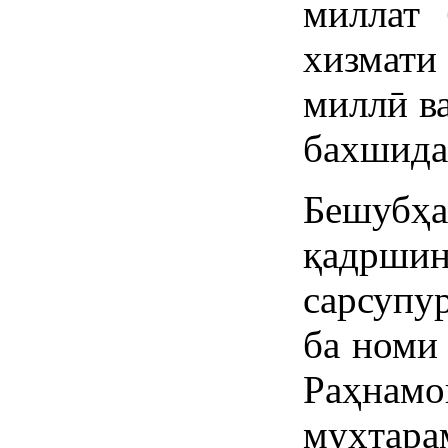
миллат 
хизмати
миллӣ в
бахшида
Бешубҳ
қадрши
сарсупу
ба номи
Раҳнам
муҳтар