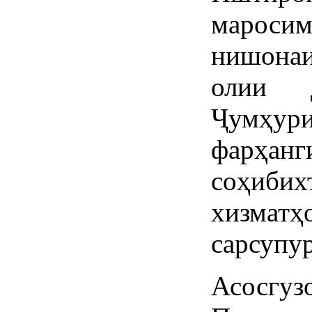
мароси
нишона
олии 
Ҷумҳури
фарҳа
соҳиби
хизма
сарсупу
Асосгуз