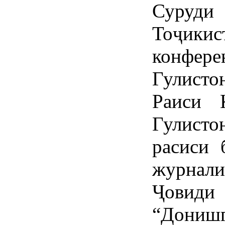
Суруд
Тоҷикист
конфе
Гулист
Раиси
Гулист
расиси 
журна
Ҷовид
“Донишг