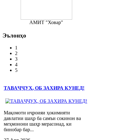
АМИТ "Ховар"
Эълонҳо
1
2
3
4
5
ТАВАҶҶУҲ, ОБ ЗАХИРА КУНЕД!
Мақомоти иҷроияи ҳокимияти
давлатии шаҳр ба самъи сокинон ва
меҳмонони шаҳр мерасонад, ки
бинобар бар...