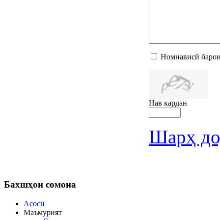
Номнависӣ барои
Нав кардан
Шарҳ до
Бахшҳои
сомона
Асосӣ
Маъмурият