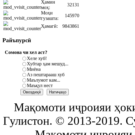
Ҳамин
32131
моҳ:
Моҳи
145970
гузашта:
Ҳамагӣ:
9843861
Райъпурсӣ
Сомона чи хел аст?
Хеле хуб!
Хубтар ҳам мешуд...
Миёна
Аз пештарааш хуб
Маълумот кам...
Маъқул нест
Мақомоти иҷроияи ҳок
Гулистон. © 2013-2019. С
Мақомоти иҷроияи 