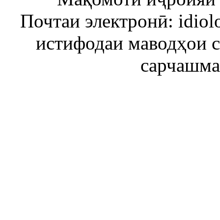
Почтаи электронӣ: idiol
истифодаи маводҳои 
сарчашма