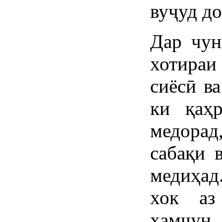
вуҷуд до
Дар чун
хотираи
сиёсӣ ва
ки қаҳ
медора
сабақи 
медиҳа
хок аз
ҳамчу