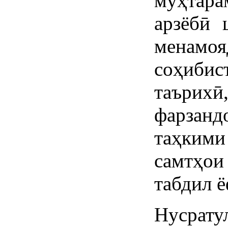
муҳта
арзёбӣ 
менамо
соҳиби
таъри
фарзанд
таҳким
самтҳои
табдил ё
Нусра