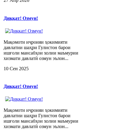
27 Апр 2026
Диққат! Озмун!
Мақомоти иҷроияи ҳокимияти
давлатии шаҳри Гулистон барои
ишғоли мансабҳои холии маъмурии
хизмати давлатӣ озмун эълон...
10 Сен 2025
Диққат! Озмун!
Мақомоти иҷроияи ҳокимияти
давлатии шаҳри Гулистон барои
ишғоли мансабҳои холии маъмурии
хизмати давлатӣ озмун эълон...