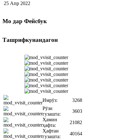
25 Апр 2022
Мо
дар Фейсбук
Ташрифкунандагон
Имрӯз:
3268
Рӯзи
3603
гузашта:
Ҳамин
21082
ҳафта:
Ҳафтаи
40164
гузашта: