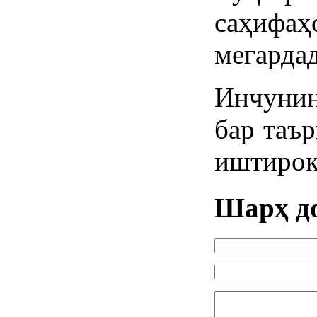
саҳифаҳ
мегардад
Инчунин
бар таъ
иштирок
Шарҳ д