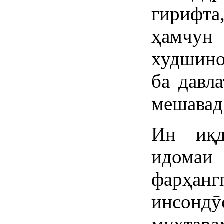
гирифта
ҳамчун
худшино
ба давл
мешавад
Ин иқд
идо
фарҳанг
инсондӯ