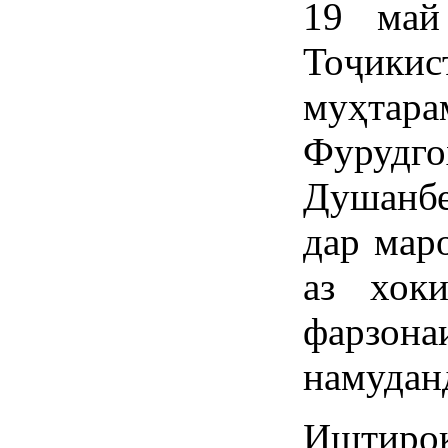
19 май
Тоҷики
муҳтар
Фуруд
Душанбе
дар мар
аз хок
фарзо
намудан
Иштирок