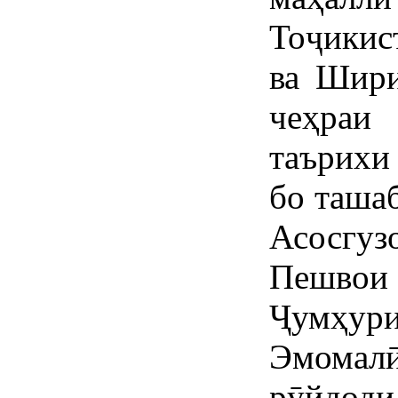
Тоҷикис
ва Шир
чеҳраи
таърихи
бо ташаб
Асосгуз
Пешвои
Ҷумҳури
Эмомал
рӯйдод