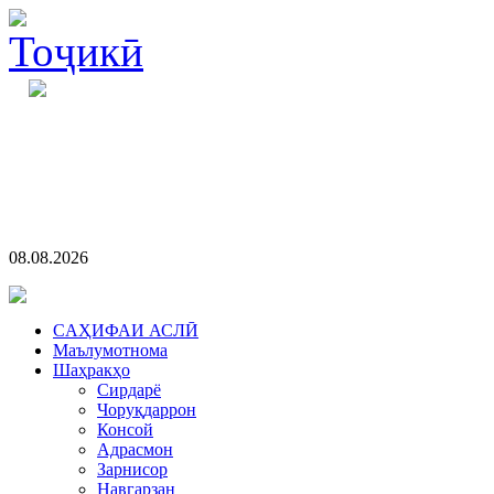
08.08.2026
CАҲИФАИ АСЛӢ
Маълумотнома
Шаҳракҳо
Сирдарё
Чоруқдаррон
Консой
Адрасмон
Зарнисор
Навгарзан