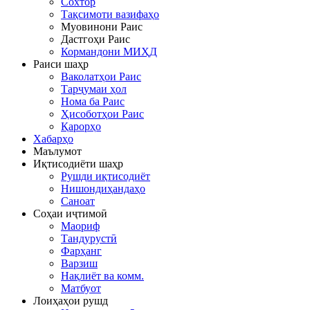
Сохтор
Тақсимоти вазифаҳо
Муовинони Раис
Дастгоҳи Раис
Кормандони МИҲД
Раиси шаҳр
Ваколатҳои Раис
Тарҷумаи ҳол
Нома ба Раис
Ҳисоботҳои Раис
Қарорҳо
Хабарҳо
Маълумот
Иқтисодиёти шаҳр
Рушди иқтисодиёт
Нишондиҳандаҳо
Саноат
Соҳаи иҷтимоӣ
Маориф
Тандурустӣ
Фарҳанг
Варзиш
Нақлиёт ва комм.
Матбуот
Лоиҳаҳои рушд