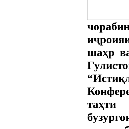
чораб
иҷроия
шаҳр в
Гулист
“Ист
Конфе
таҳти 
бузурго