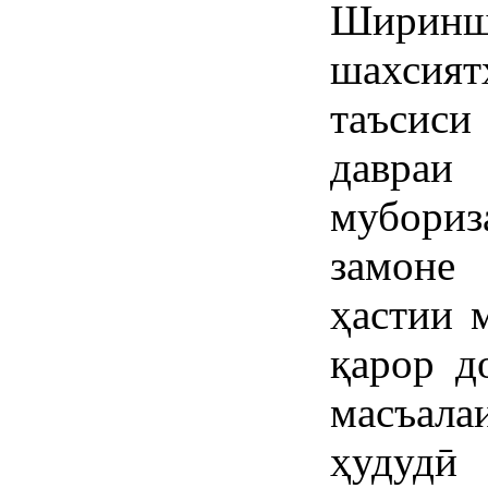
Ширинш
шахсия
таъсиси
давраи 
мубори
замоне 
ҳастии 
қарор д
масъал
ҳудудӣ