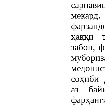
сарнав
мекард
фарзанд
ҳаққи т
забон, 
мубор
медонис
соҳиби 
аз бай
фарҳан