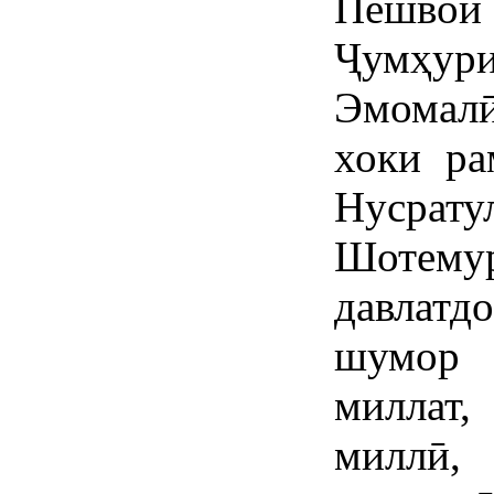
Пешвои
Ҷумҳури
Эмомал
хоки ра
Нусрату
Шотемур
давлатд
шумор 
миллат
миллӣ,