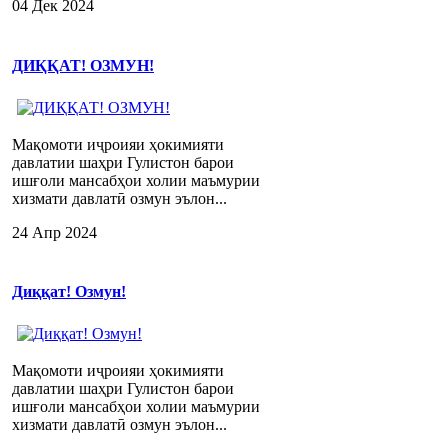
04 Дек 2024
ДИҚҚАТ! ОЗМУН!
Мақомоти иҷроияи ҳокимияти
давлатии шаҳри Гулистон барои
ишғоли мансабҳои холии маъмурии
хизмати давлатӣ озмун эълон...
24 Апр 2024
Диққат! Озмун!
Мақомоти иҷроияи ҳокимияти
давлатии шаҳри Гулистон барои
ишғоли мансабҳои холии маъмурии
хизмати давлатӣ озмун эълон...