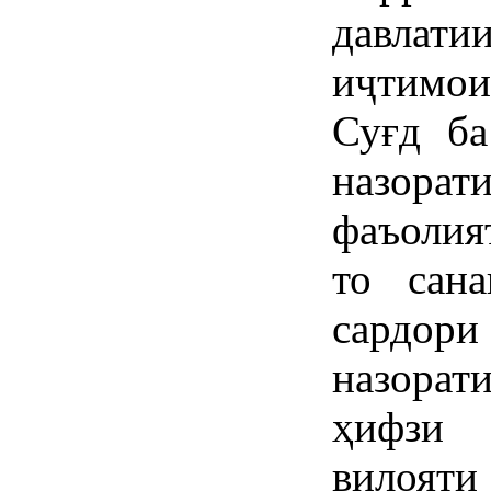
давлати
иҷтимо
Суғд ба
назор
фаъолия
то сана
сардор
назорат
ҳифзи 
вилоят