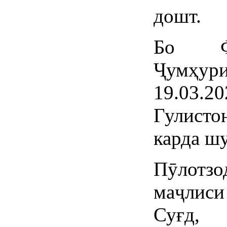
дошт.
Бо Фа
Ҷумҳу
19.03.2
Гулисто
карда шу
Пӯлотзо
маҷлиси
Суғд, 