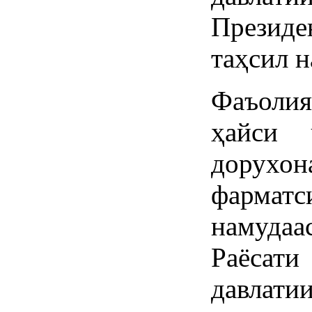
Президе
таҳсил н
Фаъолия
ҳайси 
дорухо
фарматс
намудаа
Раёсат
давлати