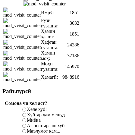
Имрӯз:
1851
Рӯзи
3032
гузашта:
Ҳамин
1851
ҳафта:
Ҳафтаи
24286
гузашта:
Ҳамин
37186
моҳ:
Моҳи
145970
гузашта:
Ҳамагӣ:
9848916
Райъпурсӣ
Сомона чи хел аст?
Хеле хуб!
Хубтар ҳам мешуд...
Миёна
Аз пештарааш хуб
Маълумот кам...