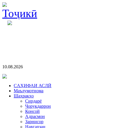
10.08.2026
CАҲИФАИ АСЛӢ
Маълумотнома
Шаҳракҳо
Сирдарё
Чоруқдаррон
Консой
Адрасмон
Зарнисор
Навгарзан