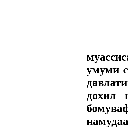
муасси
умумӣ с
давлат
дохил 
бому
намуда