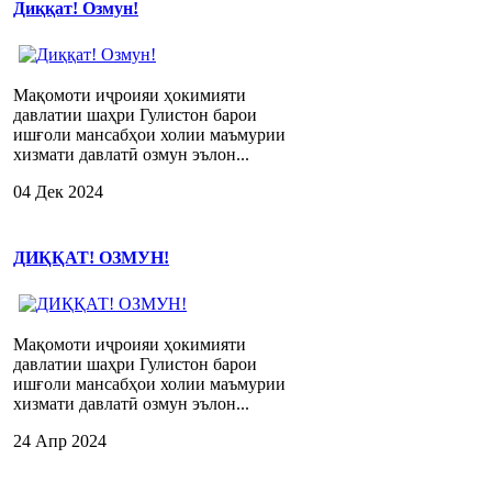
Диққат! Озмун!
Мақомоти иҷроияи ҳокимияти
давлатии шаҳри Гулистон барои
ишғоли мансабҳои холии маъмурии
хизмати давлатӣ озмун эълон...
04 Дек 2024
ДИҚҚАТ! ОЗМУН!
Мақомоти иҷроияи ҳокимияти
давлатии шаҳри Гулистон барои
ишғоли мансабҳои холии маъмурии
хизмати давлатӣ озмун эълон...
24 Апр 2024