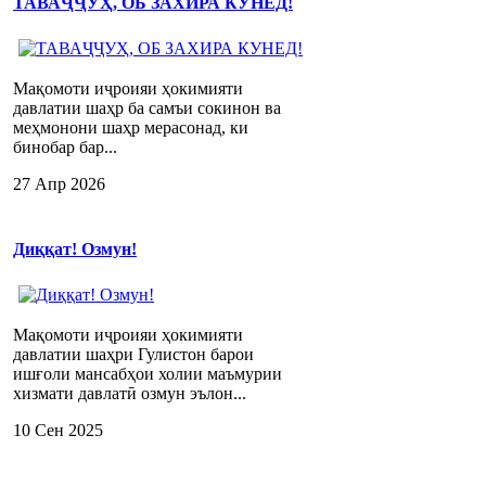
ТАВАҶҶУҲ, ОБ ЗАХИРА КУНЕД!
Мақомоти иҷроияи ҳокимияти
давлатии шаҳр ба самъи сокинон ва
меҳмонони шаҳр мерасонад, ки
бинобар бар...
27 Апр 2026
Диққат! Озмун!
Мақомоти иҷроияи ҳокимияти
давлатии шаҳри Гулистон барои
ишғоли мансабҳои холии маъмурии
хизмати давлатӣ озмун эълон...
10 Сен 2025