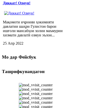
Диққат! Озмун!
Мақомоти иҷроияи ҳокимияти
давлатии шаҳри Гулистон барои
ишғоли мансабҳои холии маъмурии
хизмати давлатӣ озмун эълон...
25 Апр 2022
Мо
дар Фейсбук
Ташрифкунандагон