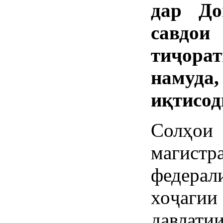
дар До
савдои
тиҷора
намуда,
иқтисод
Солҳои
магис
федерал
хоҷаги
давлат