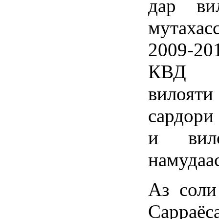
дар ви
мутаха
2009-2
КВД «
вилояти
сардори
и вил
намудаас
Аз соли
Сарраёс