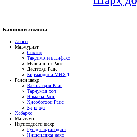
Бахшҳои
сомона
Асосӣ
Маъмурият
Сохтор
Тақсимоти вазифаҳо
Муовинони Раис
Дастгоҳи Раис
Кормандони МИҲД
Раиси шаҳр
Ваколатҳои Раис
Тарҷумаи ҳол
Нома ба Раис
Ҳисоботҳои Раис
Қарорҳо
Хабарҳо
Маълумот
Иқтисодиёти шаҳр
Рушди иқтисодиёт
Нишондиҳандаҳо