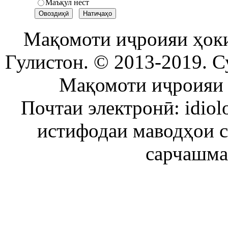
Маъқул нест
Мақомоти иҷроияи ҳок
Гулистон. © 2013-2019. С
Мақомоти иҷроияи 
Почтаи электронӣ: idiol
истифодаи маводҳои 
сарчашма