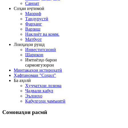
Саноат
Соҳаи иҷтимоӣ
Маориф
Тандурустӣ
Фарҳанг
Варзиш
Нақлиёт ва комм.
Матбуот
Лоиҳаҳои рушд
Инвеститсионӣ
Шарикон
Имтиёзҳо барои
сармоягузорон
Минтақаҳои истироҳатӣ
Ҳафтаномаи "Соҳил"
Ба аҳолӣ
Ҳуҷҷатҳои лозима
Ҷадвали қабул
Эълонҳо
Қабулгоҳи ҷамъиятӣ
Сомонаҳои
расмӣ