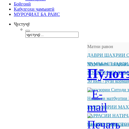
Бойгонӣ
Қабулгоҳи ҷамъиятӣ
МУРОҶИАТ БА РАИС
Ҷустуҷӯ
Матни равон
ДАВРИ ШАҲРИИ О
ҶАМЪБАСТ ГАРДИ
Муроҷиати шаҳрванд
Пӯлот
МУАРРИФИИ КОМ
30 июл - рӯзи корм
Баргузории Ситоди 
Нишасти матбуотии 
БАРГУЗОРИИ МА
БАРРАСИИ НАТИ
ШАҲРИ ГУЛИСТО
Ҷамъбасти машқҳои 