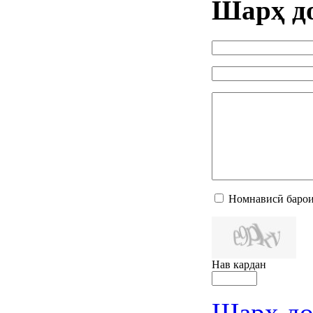
Шарҳ д
Номнависӣ барои
Нав кардан
Шарҳ до