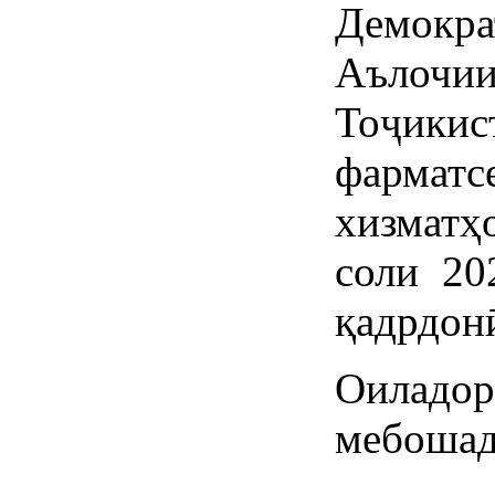
Демок
Аълочии
Тоҷики
фарма
хизмат
соли 20
қадрдонӣ
Оиладо
мебошад