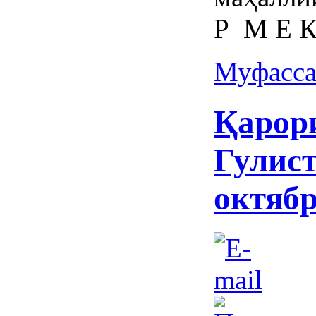
Р М Е К
Муфасса
Қарор
Гулист
октябр