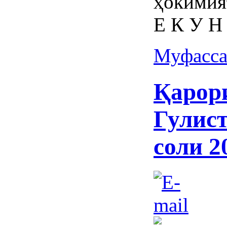
ҳокимия
Е К У Н
Муфасса
Қарор
Гулист
соли 2