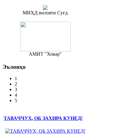
МИҲД вилояти Суғд
АМИТ "Ховар"
Эълонҳо
1
2
3
4
5
ТАВАҶҶУҲ, ОБ ЗАХИРА КУНЕД!