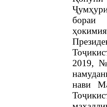
Ҷумҳур
бораи
ҳокими
През
Тоҷикис
2019, №
намуда
нави М
Тоҷик
маҳалли