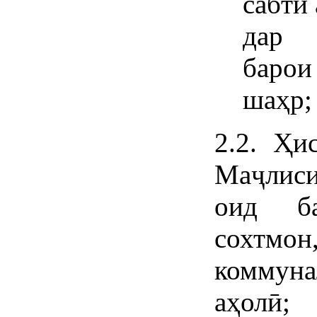
сабти
дар 
барои
шаҳр;
2.2. Ҳи
Маҷлис
оид ба
сохтм
коммуна
аҳолӣ;