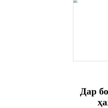
Дар б
ҳ