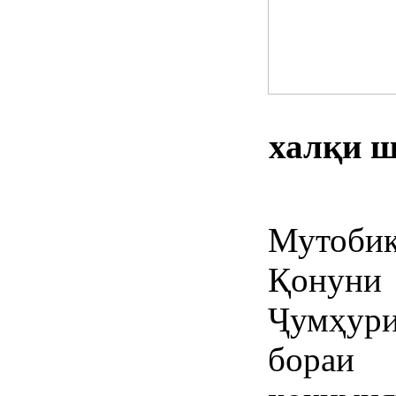
халқи ш
Мутоби
Қонун
Ҷумҳур
бораи