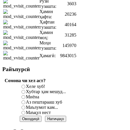
Рӯзи
3603
гузашта:
Ҳамин
20236
ҳафта:
Ҳафтаи
40164
гузашта:
Ҳамин
31285
моҳ:
Моҳи
145970
гузашта:
Ҳамагӣ:
9843015
Райъпурсӣ
Сомона чи хел аст?
Хеле хуб!
Хубтар ҳам мешуд...
Миёна
Аз пештарааш хуб
Маълумот кам...
Маъқул нест