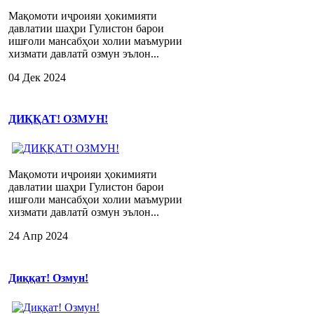
Мақомоти иҷроияи ҳокимияти
давлатии шаҳри Гулистон барои
ишғоли мансабҳои холии маъмурии
хизмати давлатӣ озмун эълон...
04 Дек 2024
ДИҚҚАТ! ОЗМУН!
Мақомоти иҷроияи ҳокимияти
давлатии шаҳри Гулистон барои
ишғоли мансабҳои холии маъмурии
хизмати давлатӣ озмун эълон...
24 Апр 2024
Диққат! Озмун!