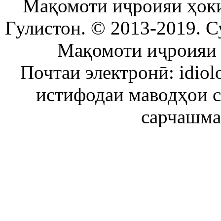
Мақомоти иҷроияи ҳок
Гулистон. © 2013-2019. С
Мақомоти иҷроияи 
Почтаи электронӣ: idiol
истифодаи маводҳои 
сарчашма