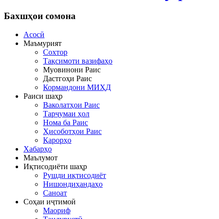
Бахшҳои
сомона
Асосӣ
Маъмурият
Сохтор
Тақсимоти вазифаҳо
Муовинони Раис
Дастгоҳи Раис
Кормандони МИҲД
Раиси шаҳр
Ваколатҳои Раис
Тарҷумаи ҳол
Нома ба Раис
Ҳисоботҳои Раис
Қарорҳо
Хабарҳо
Маълумот
Иқтисодиёти шаҳр
Рушди иқтисодиёт
Нишондиҳандаҳо
Саноат
Соҳаи иҷтимоӣ
Маориф