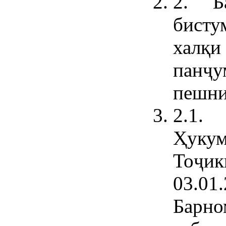
2. Б
бист
халқи
панҷ
пешни
2.1.
Ҳук
Тоҷи
03.0
Барн