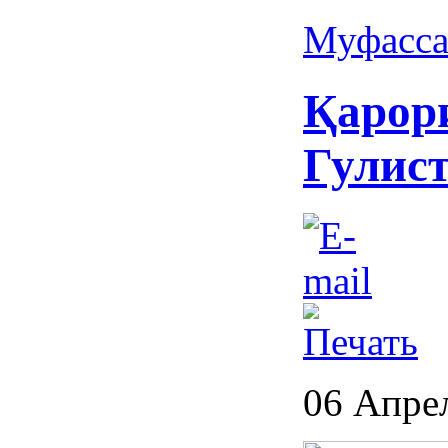
Муфасса
Қарор
Гулис
06 Апре