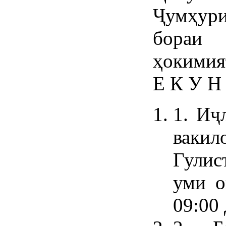
Ҷумҳур
бораи
ҳокимия
Е К У Н
1. Иҷ
вак
Гулис
уми о
09:00 