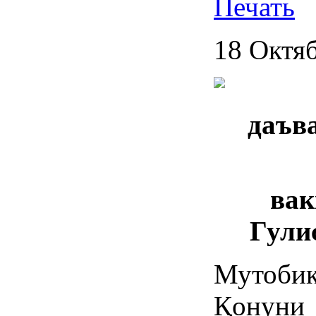
18 Октя
даъв
вак
Гули
Мутоби
Қонун