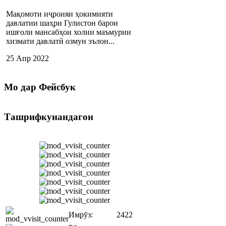
Мақомоти иҷроияи ҳокимияти
давлатии шаҳри Гулистон барои
ишғоли мансабҳои холии маъмурии
хизмати давлатӣ озмун эълон...
25 Апр 2022
Мо
дар Фейсбук
Ташрифкунандагон
Имрӯз:
2422