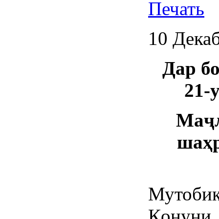
10 Дека
Дар б
21-
Маҷл
шаҳр
Мутобиқ
Қонун