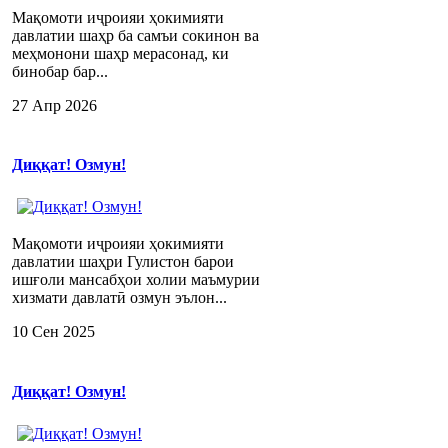
Мақомоти иҷроияи ҳокимияти
давлатии шаҳр ба самъи сокинон ва
меҳмонони шаҳр мерасонад, ки
бинобар бар...
27 Апр 2026
Диққат! Озмун!
Мақомоти иҷроияи ҳокимияти
давлатии шаҳри Гулистон барои
ишғоли мансабҳои холии маъмурии
хизмати давлатӣ озмун эълон...
10 Сен 2025
Диққат! Озмун!