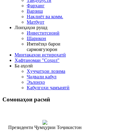
Тандурустӣ
Фарҳанг
Варзиш
Нақлиёт ва комм.
Матбуот
Лоиҳаҳои рушд
Инвеститсионӣ
Шарикон
Имтиёзҳо барои
сармоягузорон
Минтақаҳои истироҳатӣ
Ҳафтаномаи "Соҳил"
Ба аҳолӣ
Ҳуҷҷатҳои лозима
Ҷадвали қабул
Эълонҳо
Қабулгоҳи ҷамъиятӣ
Сомонаҳои
расмӣ
Президенти Ҷумҳурии Тоҷикистон