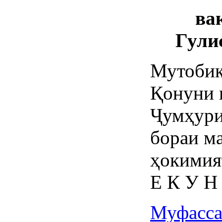
ва
Гули
Мутобиқ
Қонуни 
Ҷумҳури
бораи м
ҳокимия
Е К У Н
Муфасса