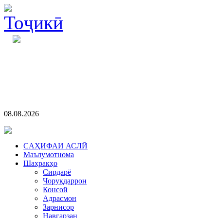
08.08.2026
CАҲИФАИ АСЛӢ
Маълумотнома
Шаҳракҳо
Сирдарё
Чоруқдаррон
Консой
Адрасмон
Зарнисор
Навгарзан