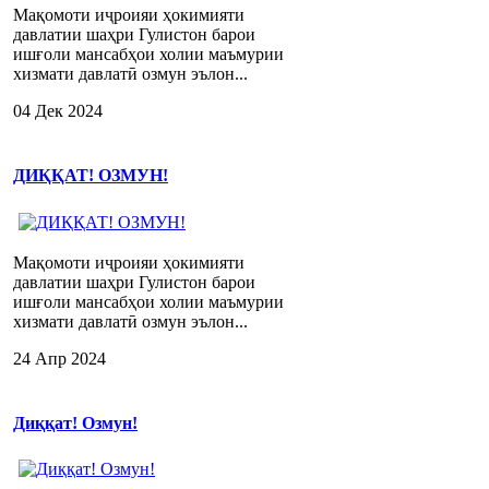
Мақомоти иҷроияи ҳокимияти
давлатии шаҳри Гулистон барои
ишғоли мансабҳои холии маъмурии
хизмати давлатӣ озмун эълон...
04 Дек 2024
ДИҚҚАТ! ОЗМУН!
Мақомоти иҷроияи ҳокимияти
давлатии шаҳри Гулистон барои
ишғоли мансабҳои холии маъмурии
хизмати давлатӣ озмун эълон...
24 Апр 2024
Диққат! Озмун!