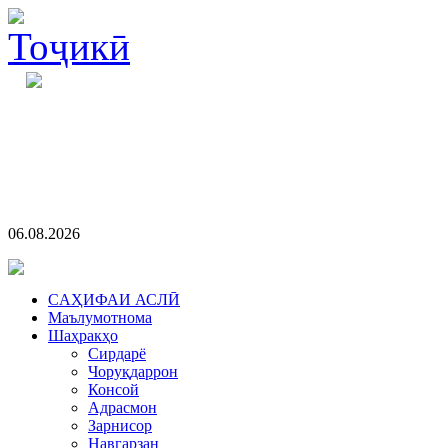
06.08.2026
CАҲИФАИ АСЛӢ
Маълумотнома
Шаҳракҳо
Сирдарё
Чоруқдаррон
Консой
Адрасмон
Зарнисор
Навгарзан