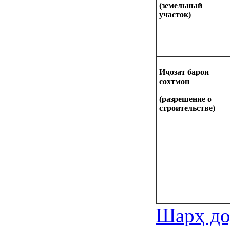
(земельный
участок)
И
ҷозат барои
сохтмон
(разрешение о
строительстве)
Шарҳ до