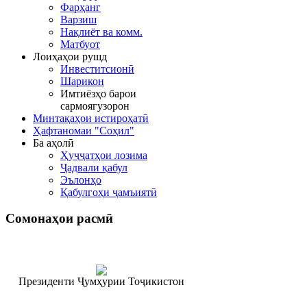
Фарҳанг
Варзиш
Нақлиёт ва комм.
Матбуот
Лоиҳаҳои рушд
Инвеститсионӣ
Шарикон
Имтиёзҳо барои
сармоягузорон
Минтақаҳои истироҳатӣ
Ҳафтаномаи "Соҳил"
Ба аҳолӣ
Ҳуҷҷатҳои лозима
Ҷадвали қабул
Эълонҳо
Қабулгоҳи ҷамъиятӣ
Сомонаҳои
расмӣ
Президенти Ҷумҳурии Тоҷикистон