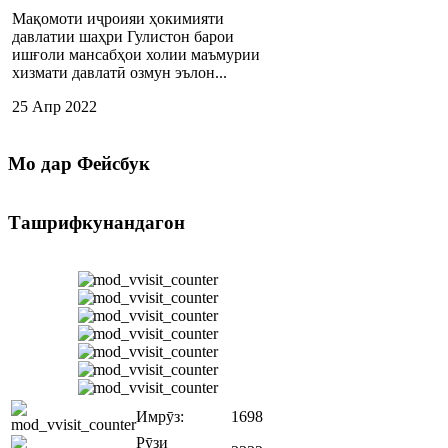
Мақомоти иҷроияи ҳокимияти
давлатии шаҳри Гулистон барои
ишғоли мансабҳои холии маъмурии
хизмати давлатӣ озмун эълон...
25 Апр 2022
Мо
дар Фейсбук
Ташрифкунандагон
Имрӯз:
1698
Рӯзи