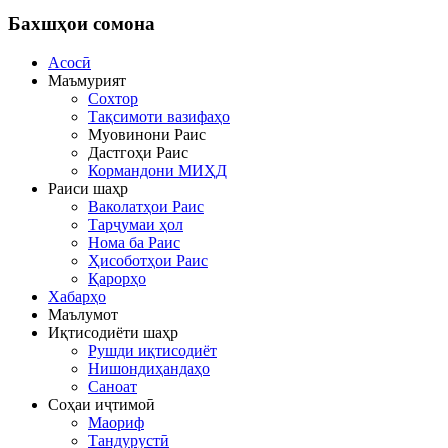
Бахшҳои
сомона
Асосӣ
Маъмурият
Сохтор
Тақсимоти вазифаҳо
Муовинони Раис
Дастгоҳи Раис
Кормандони МИҲД
Раиси шаҳр
Ваколатҳои Раис
Тарҷумаи ҳол
Нома ба Раис
Ҳисоботҳои Раис
Қарорҳо
Хабарҳо
Маълумот
Иқтисодиёти шаҳр
Рушди иқтисодиёт
Нишондиҳандаҳо
Саноат
Соҳаи иҷтимоӣ
Маориф
Тандурустӣ