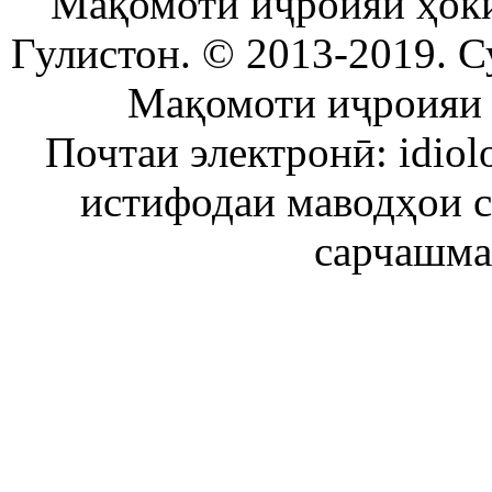
Мақомоти иҷроияи ҳок
Гулистон. © 2013-2019. С
Мақомоти иҷроияи 
Почтаи электронӣ: idiol
истифодаи маводҳои 
сарчашма