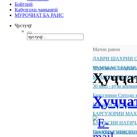
Бойгонӣ
Қабулгоҳи ҷамъиятӣ
МУРОҶИАТ БА РАИС
Ҷустуҷӯ
Матни равон
ДАВРИ ШАҲРИИ О
ҶАМЪБАСТ ГАРДИ
Муроҷиати шаҳрванд
Ҳуҷҷа
МУАРРИФИИ КОМ
30 июл - рӯзи корм
Баргузории Ситоди 
Ҳуҷҷа
Нишасти матбуотии 
БАРГУЗОРИИ МА
БАРРАСИИ НАТИ
ШАҲРИ ГУЛИСТО
Ҷамъбасти машқҳои 