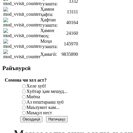
3332
гузашта:
Ҳамин
13111
ҳафта:
Ҳафтаи
40164
гузашта:
Ҳамин
24160
моҳ:
Моҳи
145970
гузашта:
Ҳамагӣ:
9835890
Райъпурсӣ
Сомона чи хел аст?
Хеле хуб!
Хубтар ҳам мешуд...
Миёна
Аз пештарааш хуб
Маълумот кам...
Маъқул нест