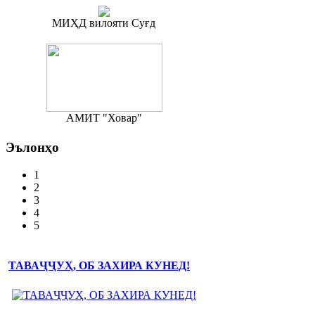
МИҲД вилояти Суғд
АМИТ "Ховар"
Эълонҳо
1
2
3
4
5
ТАВАҶҶУҲ, ОБ ЗАХИРА КУНЕД!