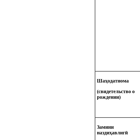
Шаҳодатнома
(свидетельство о
рождении)
Замини
наздиҳавлиг
ӣ