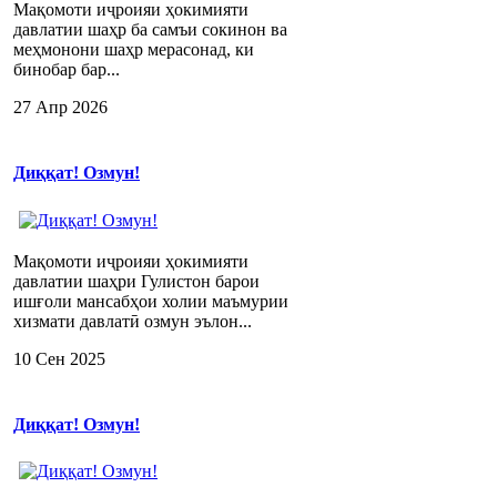
Мақомоти иҷроияи ҳокимияти
давлатии шаҳр ба самъи сокинон ва
меҳмонони шаҳр мерасонад, ки
бинобар бар...
27 Апр 2026
Диққат! Озмун!
Мақомоти иҷроияи ҳокимияти
давлатии шаҳри Гулистон барои
ишғоли мансабҳои холии маъмурии
хизмати давлатӣ озмун эълон...
10 Сен 2025
Диққат! Озмун!