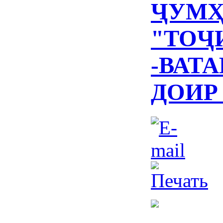
ҶУМҲ
"ТОҶ
-ВАТ
ДОИР