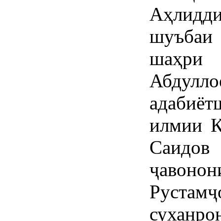
Аҳлидди
шуъбаи
шаҳри 
Абдул
адабиё
илмии К
Саидо
ҷавонон
Рустамҷ
суханро