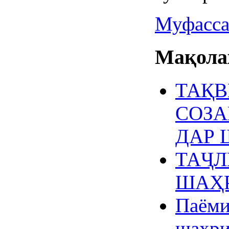
Муфасса
Мақолаҳ
ТАҚВ
СОЗА
ДАР 
ТАҶЛ
ШАҲР
Паёми
шаҳри