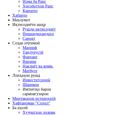
Нома ба Раис
Ҳисоботҳои Раис
Қарорҳо
Хабарҳо
Маълумот
Иқтисодиёти шаҳр
Рушди иқтисодиёт
Нишондиҳандаҳо
Саноат
Соҳаи иҷтимоӣ
Маориф
Тандурустӣ
Фарҳанг
Варзиш
Нақлиёт ва комм.
Матбуот
Лоиҳаҳои рушд
Инвеститсионӣ
Шарикон
Имтиёзҳо барои
сармоягузорон
Минтақаҳои истироҳатӣ
Ҳафтаномаи "Соҳил"
Ба аҳолӣ
Ҳуҷҷатҳои лозима