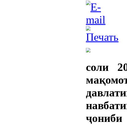
соли 2
мақомо
давла
навба
ҷониб