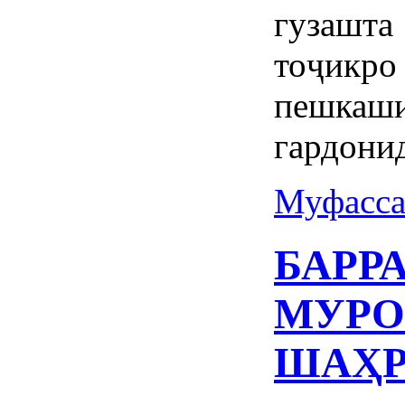
гузашт
тоҷикр
пешкаш
гардони
Муфасса
БАРР
МУРО
ШАҲР