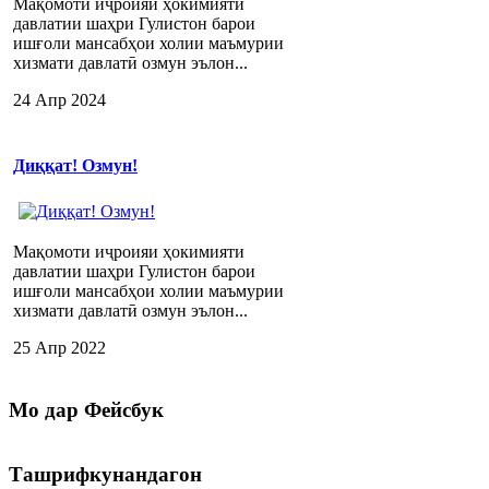
Мақомоти иҷроияи ҳокимияти
давлатии шаҳри Гулистон барои
ишғоли мансабҳои холии маъмурии
хизмати давлатӣ озмун эълон...
24 Апр 2024
Диққат! Озмун!
Мақомоти иҷроияи ҳокимияти
давлатии шаҳри Гулистон барои
ишғоли мансабҳои холии маъмурии
хизмати давлатӣ озмун эълон...
25 Апр 2022
Мо
дар Фейсбук
Ташрифкунандагон