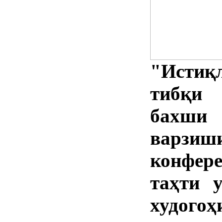
"Истиқ
тибқи 
бахши
варзи
конфе
таҳти 
худог