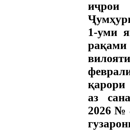
иҷрои
Ҷумҳури
1-уми я
рақами
вилояти
феврал
қарори
аз сан
2026 № 
гузаро