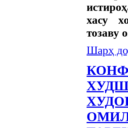
истиро
хасу х
тозаву 
Шарҳ до
КОНФ
ХУДШ
ХУДО
ОМИЛ