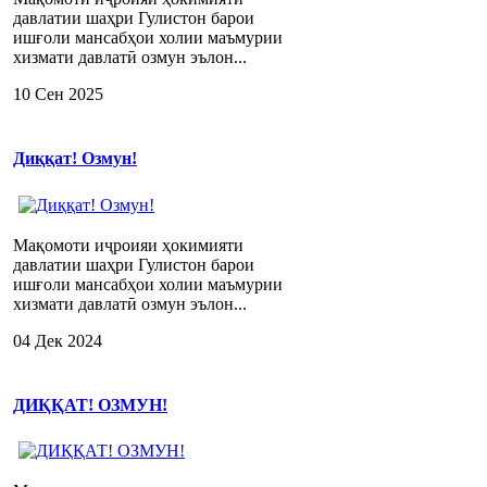
давлатии шаҳри Гулистон барои
ишғоли мансабҳои холии маъмурии
хизмати давлатӣ озмун эълон...
10 Сен 2025
Диққат! Озмун!
Мақомоти иҷроияи ҳокимияти
давлатии шаҳри Гулистон барои
ишғоли мансабҳои холии маъмурии
хизмати давлатӣ озмун эълон...
04 Дек 2024
ДИҚҚАТ! ОЗМУН!