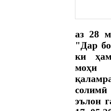
аз 28 
"Дар бо
ки ҳам
моҳи
қалам
солимӣ
эълон г