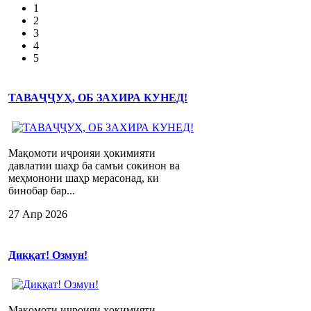
1
2
3
4
5
ТАВАҶҶУҲ, ОБ ЗАХИРА КУНЕД!
Мақомоти иҷроияи ҳокимияти
давлатии шаҳр ба самъи сокинон ва
меҳмонони шаҳр мерасонад, ки
бинобар бар...
27 Апр 2026
Диққат! Озмун!
Мақомоти иҷроияи ҳокимияти