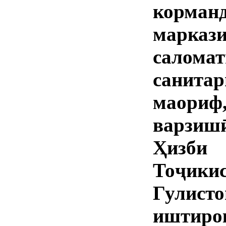
корма
марка
салома
санит
маориф
варзиш
Ҳизби
Тоҷик
Гулист
иштир