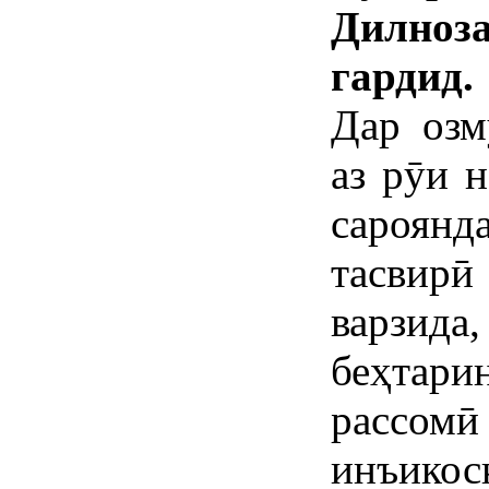
Дилноз
гардид.
Дар озм
аз рӯи 
сароянда
тасвир
варзид
беҳтари
рассомӣ
инъико