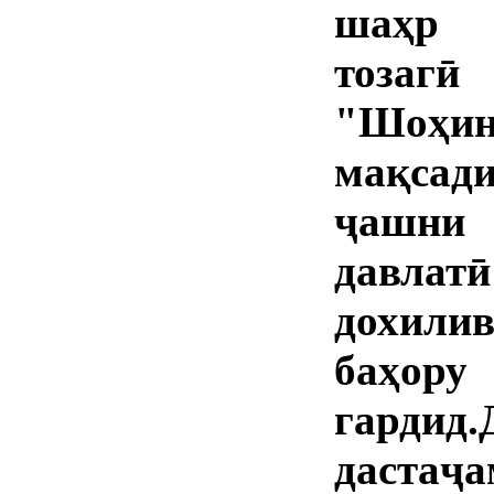
шаҳр 
тозагӣ
"Шоҳин
мақсад
ҷашни 
давлат
дохили
баҳору
гард
даст