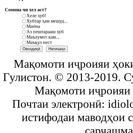
Сомона чи хел аст?
Хеле хуб!
Хубтар ҳам мешуд...
Миёна
Аз пештарааш хуб
Маълумот кам...
Маъқул нест
Мақомоти иҷроияи ҳок
Гулистон. © 2013-2019. С
Мақомоти иҷроияи 
Почтаи электронӣ: idiol
истифодаи маводҳои 
сарчашма