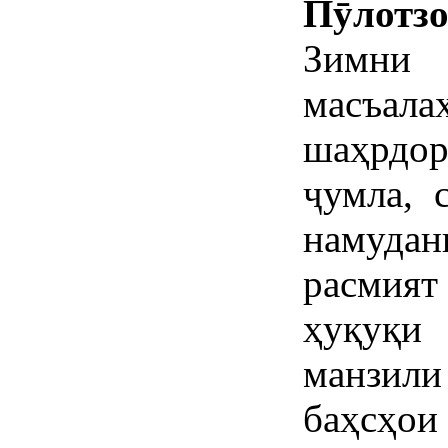
Пӯлотзо
Зимни 
масъала
шаҳрдор
ҷумла, 
намуда
расмият
ҳуқуқи
манзил
баҳсҳо