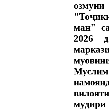
озму
"Тоҷик
ман" с
2026 д
марказ
муовини
Мусли
намоян
вилоят
мудири