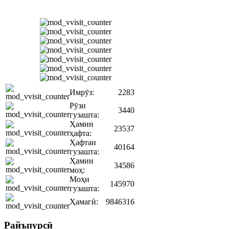
Имрӯз:
2283
Рӯзи
3440
гузашта:
Ҳамин
23537
ҳафта:
Ҳафтаи
40164
гузашта:
Ҳамин
34586
моҳ:
Моҳи
145970
гузашта:
Ҳамагӣ:
9846316
Райъпурсӣ