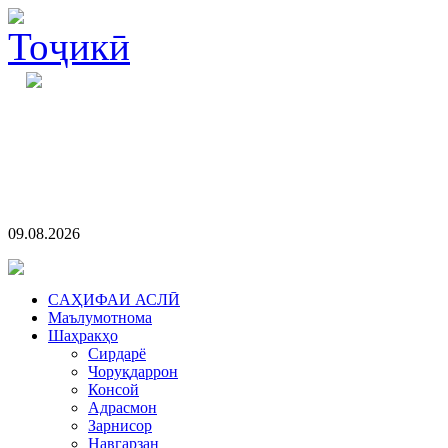
09.08.2026
CАҲИФАИ АСЛӢ
Маълумотнома
Шаҳракҳо
Сирдарё
Чоруқдаррон
Консой
Адрасмон
Зарнисор
Навгарзан