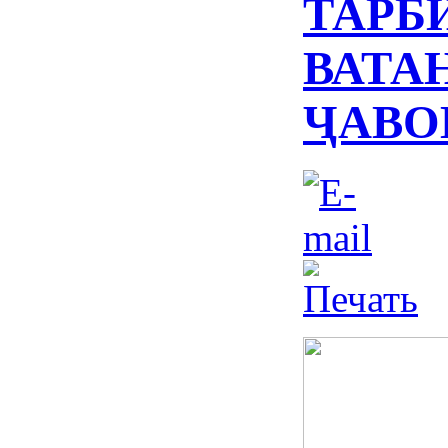
ТАРБ
ВАТА
ҶАВО