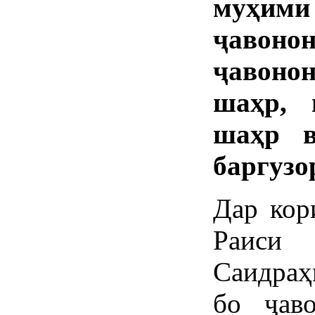
муҳими
ҷавон
ҷавон
шаҳр, 
шаҳр в
баргузо
Дар кор
Раиси
Саидраҳ
бо ҷав