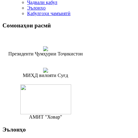
Ҷадвали қабул
Эълонҳо
Қабулгоҳи ҷамъиятӣ
Сомонаҳои
расмӣ
Президенти Ҷумҳурии Тоҷикистон
МИҲД вилояти Суғд
АМИТ "Ховар"
Эълонҳо