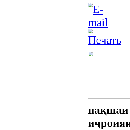
нақшаи
иҷроия