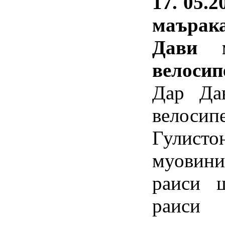
17. 05.
маърак
Дави 
велосип
Дар Да
велоси
Гулист
муовин
раиси ш
раиси 