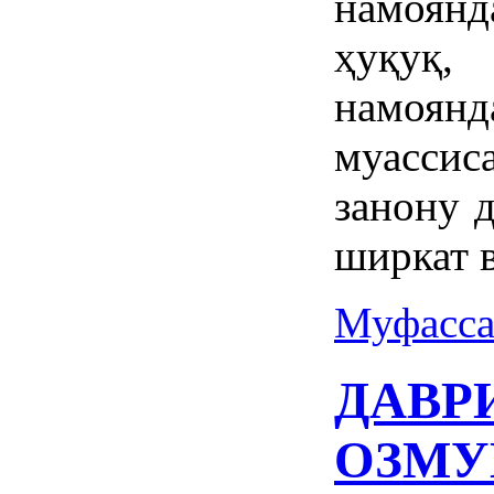
намоян
ҳуқуқ,
намоянд
муассиса
занону 
ширкат 
Муфасса
ДАВР
ОЗМУ