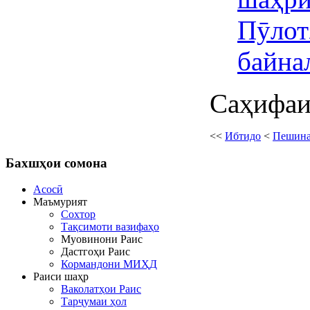
Пӯлот
байна
Саҳифаи
<<
Ибтидо
<
Пешин
Бахшҳои
сомона
Асосӣ
Маъмурият
Сохтор
Тақсимоти вазифаҳо
Муовинони Раис
Дастгоҳи Раис
Кормандони МИҲД
Раиси шаҳр
Ваколатҳои Раис
Тарҷумаи ҳол