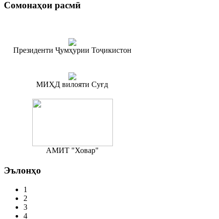
Сомонаҳои
расмӣ
Президенти Ҷумҳурии Тоҷикистон
МИҲД вилояти Суғд
АМИТ "Ховар"
Эълонҳо
1
2
3
4