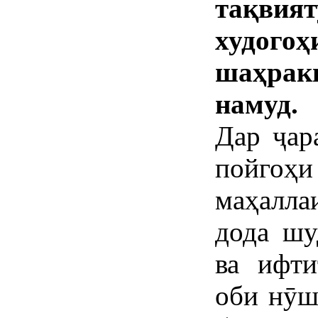
тақвият
худого
шаҳра
намуд.
Дар ҷар
пойгоҳи
маҳалла
дода шу
ва ифти
оби нӯш