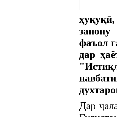
ҳуқуқӣ,
занону
фаъол г
дар ҳаё
"Истиқ
навба
духтаро
Дар ҷал