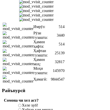
Имрӯз:
514
Рӯзи
3440
гузашта:
Ҳамин
514
ҳафта:
Ҳафтаи
25139
гузашта:
Ҳамин
32817
моҳ:
Моҳи
145970
гузашта:
Ҳамагӣ:
9844547
Райъпурсӣ
Сомона чи хел аст?
Хеле хуб!
Хубтар ҳам мешуд...