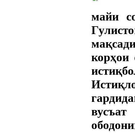
майи с
Гулист
мақсад
корҳои 
истиқб
Истиқл
гардид
вусъа
ободо