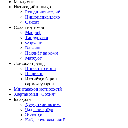
Маълумот
Иқтисодиёти шаҳр
Рушди иқтисодиёт
Нишондиҳандаҳо
Саноат
Соҳаи иҷтимоӣ
Маориф
Тандурустӣ
Фарҳанг
Варзиш
Нақлиёт ва комм.
Матбуот
Лоиҳаҳои рушд
Инвеститсионӣ
Шарикон
Имтиёзҳо барои
сармоягузорон
Минтақаҳои истироҳатӣ
Ҳафтаномаи "Соҳил"
Ба аҳолӣ
Ҳуҷҷатҳои лозима
Ҷадвали қабул
Эълонҳо
Қабулгоҳи ҷамъиятӣ