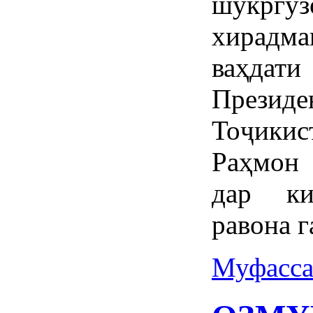
шукргуз
хирадма
ваҳдати
През
Тоҷики
Раҳмон 
дар ки
равона г
Муфасса