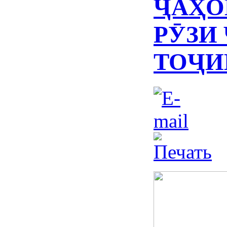
ҶАҲО
РӮЗИ
ТОҶИ