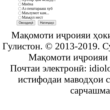
Миёна
Аз пештарааш хуб
Маълумот кам...
Маъқул нест
Мақомоти иҷроияи ҳок
Гулистон. © 2013-2019. С
Мақомоти иҷроияи 
Почтаи электронӣ: idiol
истифодаи маводҳои 
сарчашма