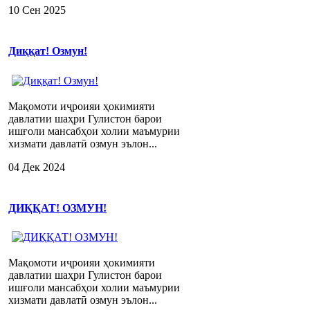
10 Сен 2025
Диққат! Озмун!
Мақомоти иҷроияи ҳокимияти
давлатии шаҳри Гулистон барои
ишғоли мансабҳои холии маъмурии
хизмати давлатӣ озмун эълон...
04 Дек 2024
ДИҚҚАТ! ОЗМУН!
Мақомоти иҷроияи ҳокимияти
давлатии шаҳри Гулистон барои
ишғоли мансабҳои холии маъмурии
хизмати давлатӣ озмун эълон...