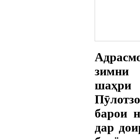
Адрасм
зимни 
шаҳри
Пӯлотз
барои н
дар дои