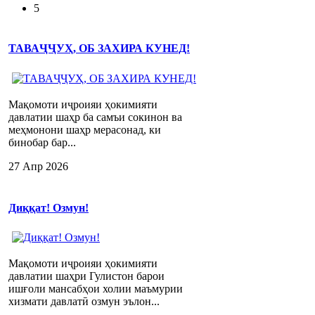
5
ТАВАҶҶУҲ, ОБ ЗАХИРА КУНЕД!
Мақомоти иҷроияи ҳокимияти
давлатии шаҳр ба самъи сокинон ва
меҳмонони шаҳр мерасонад, ки
бинобар бар...
27 Апр 2026
Диққат! Озмун!
Мақомоти иҷроияи ҳокимияти
давлатии шаҳри Гулистон барои
ишғоли мансабҳои холии маъмурии
хизмати давлатӣ озмун эълон...