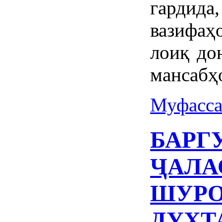
гардид
вазифа
лоиқ до
мансабҳ
Муфасса
БАРГ
ҶАЛА
ШУРО
ДУХТ