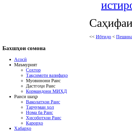
истир
Саҳифаи
<<
Ибтидо
<
Пешин
Бахшҳои
сомона
Асосӣ
Маъмурият
Сохтор
Тақсимоти вазифаҳо
Муовинони Раис
Дастгоҳи Раис
Кормандони МИҲД
Раиси шаҳр
Ваколатҳои Раис
Тарҷумаи ҳол
Нома ба Раис
Ҳисоботҳои Раис
Қарорҳо
Хабарҳо