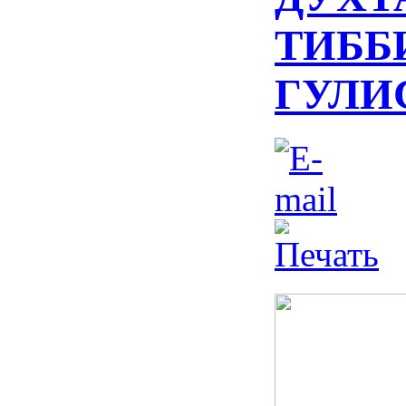
ТИББ
ГУЛИ