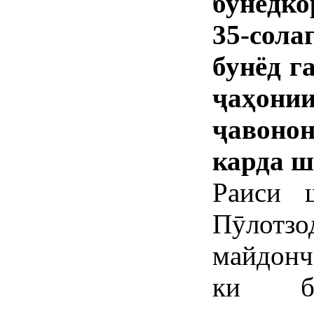
бунёдко
35-сола
бунёд г
ҷаҳон
ҷавоно
карда ш
Раиси 
Пӯлотз
майдонч
ки б