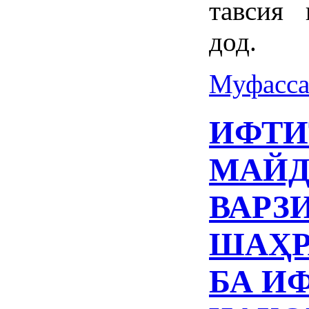
тавсия 
дод.
Муфасса
ИФТИ
МАЙ
ВАРЗ
ШАҲР
БА И