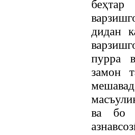
беҳтар
варзиш
дидан к
варзиш
пурра в
замон т
мешава
масъули
ва бо 
азнавсо