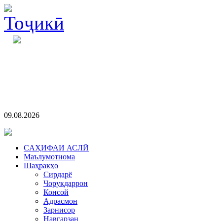
09.08.2026
CАҲИФАИ АСЛӢ
Маълумотнома
Шаҳракҳо
Сирдарё
Чоруқдаррон
Консой
Адрасмон
Зарнисор
Навгарзан