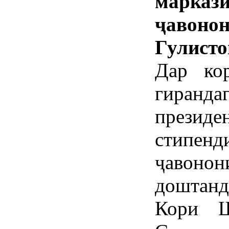
марказ
ҷавоно
Гулисто
Дар ко
гиран
прези
стипен
ҷавонон
доштанд
Кори Ш