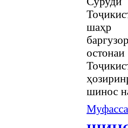
Суруд
Тоҷикис
шаҳр 
баргузо
остонаи
Тоҷикис
ҳозири
шинос н
Муфасса