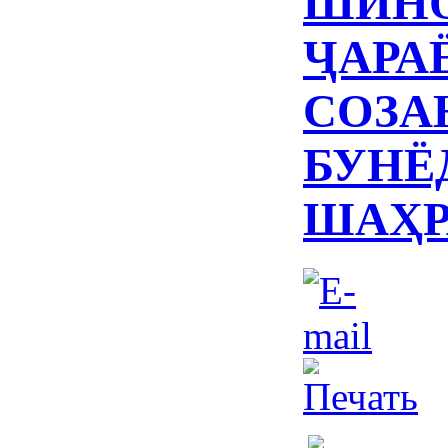
ШИНО
ҶАРА
СОЗА
БУНЁ
ШАҲР