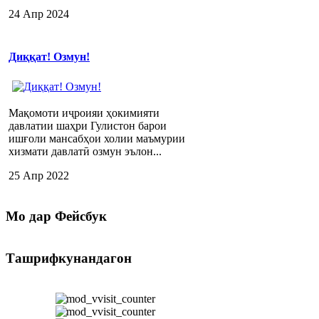
24 Апр 2024
Диққат! Озмун!
Мақомоти иҷроияи ҳокимияти
давлатии шаҳри Гулистон барои
ишғоли мансабҳои холии маъмурии
хизмати давлатӣ озмун эълон...
25 Апр 2022
Мо
дар Фейсбук
Ташрифкунандагон