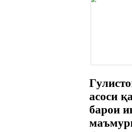
Гулисто
асоси қ
барои и
маъмур