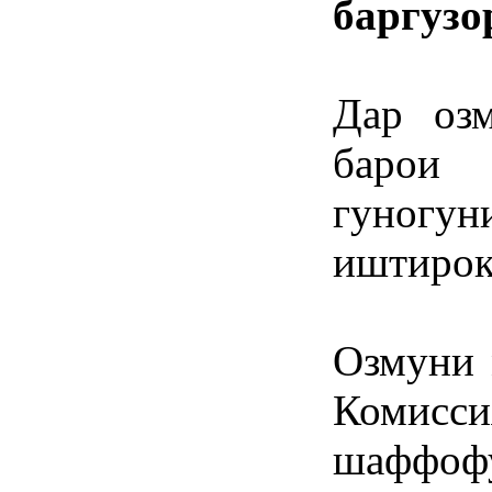
баргузо
Дар озм
барои
гуногу
иштирок
Озмуни 
Комисс
шаффоф