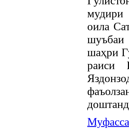
Гулисто
мудири 
оила Са
шуъбаи 
шаҳри Г
раиси
Яздонз
фаъолза
доштанд
Муфасса