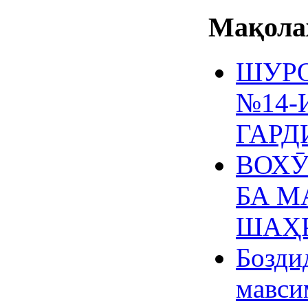
Мақолаҳ
ШУРО
№14-
ГАРД
ВОХӮ
БА М
ШАҲР
Бозди
мавси