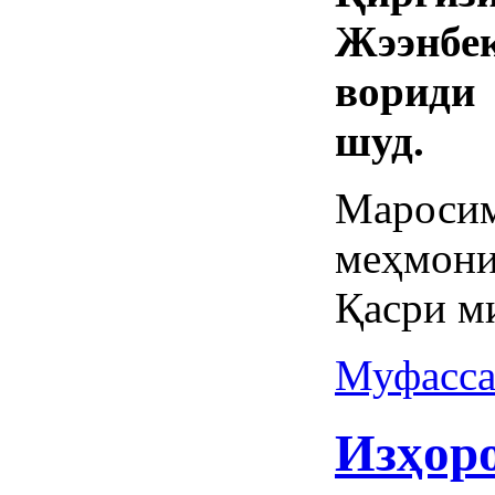
Жээнбе
вориди
шуд.
Мароси
меҳмон
Қасри ми
Муфасса
Изҳор