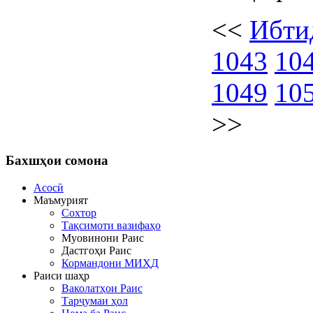
<<
Ибти
1043
10
1049
10
>>
Бахшҳои
сомона
Асосӣ
Маъмурият
Сохтор
Тақсимоти вазифаҳо
Муовинони Раис
Дастгоҳи Раис
Кормандони МИҲД
Раиси шаҳр
Ваколатҳои Раис
Тарҷумаи ҳол