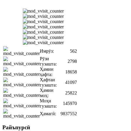
Имрӯз:
562
Рӯзи
2798
гузашта:
Ҳамин
18658
ҳафта:
Ҳафтаи
41097
гузашта:
Ҳамин
25822
моҳ:
Моҳи
145970
гузашта:
Ҳамагӣ:
9837552
Райъпурсӣ