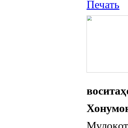
воситаҳ
Хонумон
Мулоқот