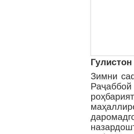
Гулистон
Зимни са
Раҷаббо
роҳбар
маҳалли
даромад
назардош