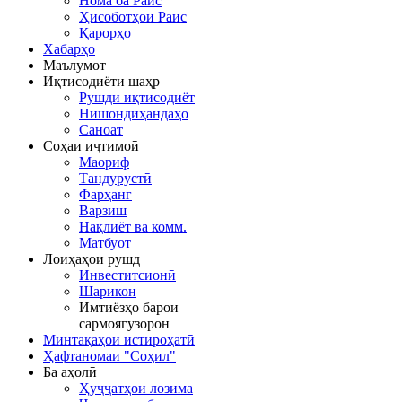
Нома ба Раис
Ҳисоботҳои Раис
Қарорҳо
Хабарҳо
Маълумот
Иқтисодиёти шаҳр
Рушди иқтисодиёт
Нишондиҳандаҳо
Саноат
Соҳаи иҷтимоӣ
Маориф
Тандурустӣ
Фарҳанг
Варзиш
Нақлиёт ва комм.
Матбуот
Лоиҳаҳои рушд
Инвеститсионӣ
Шарикон
Имтиёзҳо барои
сармоягузорон
Минтақаҳои истироҳатӣ
Ҳафтаномаи "Соҳил"
Ба аҳолӣ
Ҳуҷҷатҳои лозима