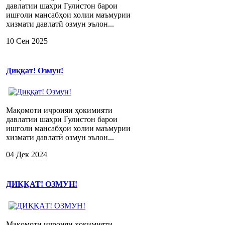
давлатии шаҳри Гулистон барои
ишғоли мансабҳои холии маъмурии
хизмати давлатӣ озмун эълон...
10 Сен 2025
Диққат! Озмун!
Мақомоти иҷроияи ҳокимияти
давлатии шаҳри Гулистон барои
ишғоли мансабҳои холии маъмурии
хизмати давлатӣ озмун эълон...
04 Дек 2024
ДИҚҚАТ! ОЗМУН!
Мақомоти иҷроияи ҳокимияти