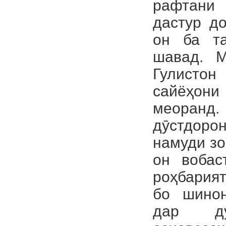
рафтани 
дастур д
он ба т
шавад. М
Гулисто
сайёҳон
меоранд
дӯстдоро
намуди зо
он вобас
роҳбарият
бо шинон
дар ду 