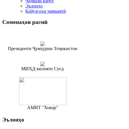
Ҷадвали қабул
Эълонҳо
Қабулгоҳи ҷамъиятӣ
Сомонаҳои
расмӣ
Президенти Ҷумҳурии Тоҷикистон
МИҲД вилояти Суғд
АМИТ "Ховар"
Эълонҳо