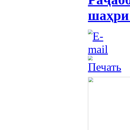
шаҳри