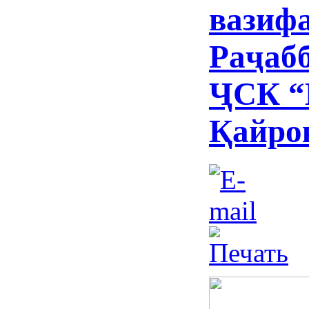
вазифа
Раҷабб
ҶСК “
Қайро