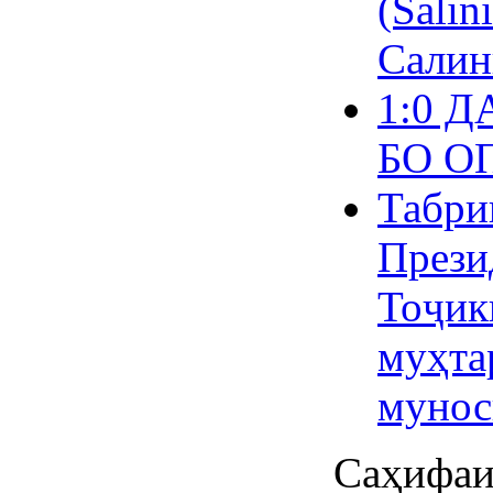
(Salin
Салин
1:0 
БО О
Табри
Прези
Тоҷик
муҳта
мунос
Саҳифаи