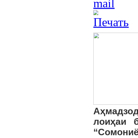
Аҳмадзо
лоиҳаи 
“Сомониё