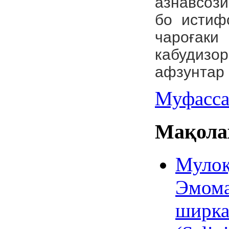
азнавсоз
бо истиф
чароға
кабудизо
афзунтар 
Муфасса
Мақолаҳ
Мулоқ
Эмома
ширка