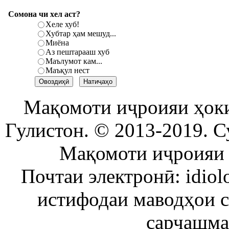
Сомона чи хел аст?
Хеле хуб!
Хубтар ҳам мешуд...
Миёна
Аз пештарааш хуб
Маълумот кам...
Маъқул нест
Мақомоти иҷроияи ҳок
Гулистон. © 2013-2019. С
Мақомоти иҷроияи 
Почтаи электронӣ: idiol
истифодаи маводҳои 
сарчашма