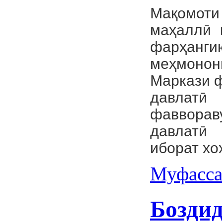
Мақомоти
маҳаллӣ 
фарҳанги
меҳмоно
Маркази 
давлатӣ
фавворав
давлатӣ 
иборат хо
Муфасса
Бозди