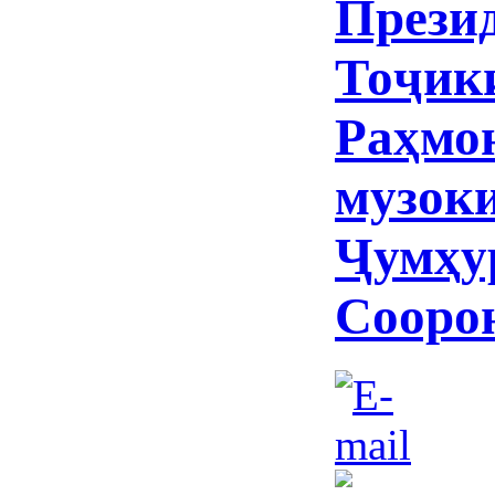
Прези
Тоҷик
Раҳмон
музоки
Ҷумҳу
Сооро