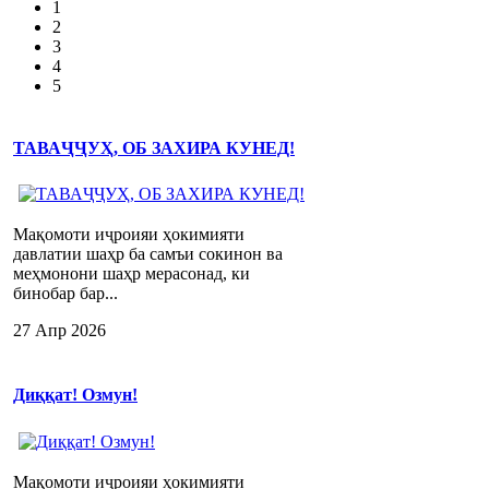
1
2
3
4
5
ТАВАҶҶУҲ, ОБ ЗАХИРА КУНЕД!
Мақомоти иҷроияи ҳокимияти
давлатии шаҳр ба самъи сокинон ва
меҳмонони шаҳр мерасонад, ки
бинобар бар...
27 Апр 2026
Диққат! Озмун!
Мақомоти иҷроияи ҳокимияти