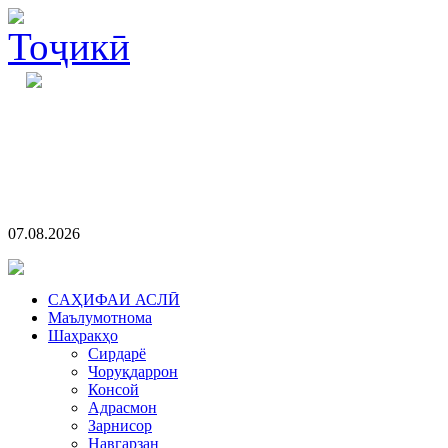
07.08.2026
CАҲИФАИ АСЛӢ
Маълумотнома
Шаҳракҳо
Сирдарё
Чоруқдаррон
Консой
Адрасмон
Зарнисор
Навгарзан