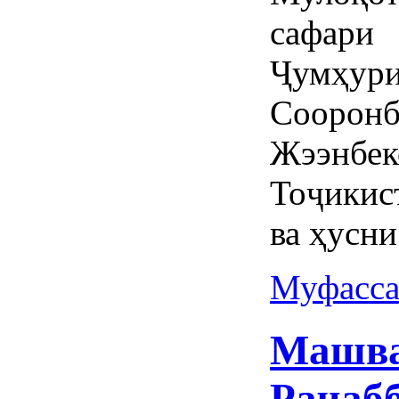
сафари
Ҷумҳури
Соор
Жээнб
Тоҷикис
ва ҳусни
Муфасса
Машва
Раҷабб