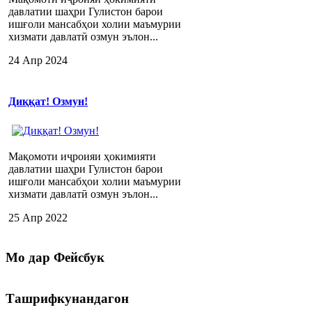
давлатии шаҳри Гулистон барои
ишғоли мансабҳои холии маъмурии
хизмати давлатӣ озмун эълон...
24 Апр 2024
Диққат! Озмун!
Мақомоти иҷроияи ҳокимияти
давлатии шаҳри Гулистон барои
ишғоли мансабҳои холии маъмурии
хизмати давлатӣ озмун эълон...
25 Апр 2022
Мо
дар Фейсбук
Ташрифкунандагон