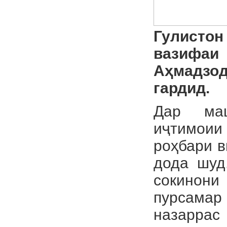
Гулистон
вазифаи
Аҳмадзод
гардид.
Дар маш
иҷтимоии
роҳбари в
дода шуд
сокинони
пурсамар
назарра