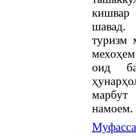
кишвар 
шавад.
туризм 
мехоҳе
оид б
ҳунарҳ
марбут
намоем.
Муфасса