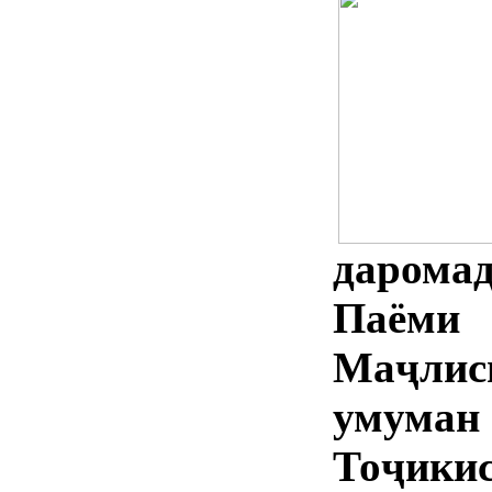
дарома
Паёми
Маҷли
умуман
Тоҷикис