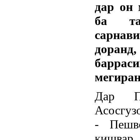
дар он 
ба та
сарнав
доран
баррас
мегиран
Дар П
Асосгуз
- Пешв
кишва