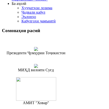
Ба аҳолӣ
Ҳуҷҷатҳои лозима
Ҷадвали қабул
Эълонҳо
Қабулгоҳи ҷамъиятӣ
Сомонаҳои
расмӣ
Президенти Ҷумҳурии Тоҷикистон
МИҲД вилояти Суғд
АМИТ "Ховар"