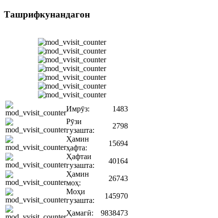
Ташрифкунандагон
Имрӯз:
1483
Рӯзи
2798
гузашта:
Ҳамин
15694
ҳафта:
Ҳафтаи
40164
гузашта:
Ҳамин
26743
моҳ:
Моҳи
145970
гузашта:
Ҳамагӣ:
9838473