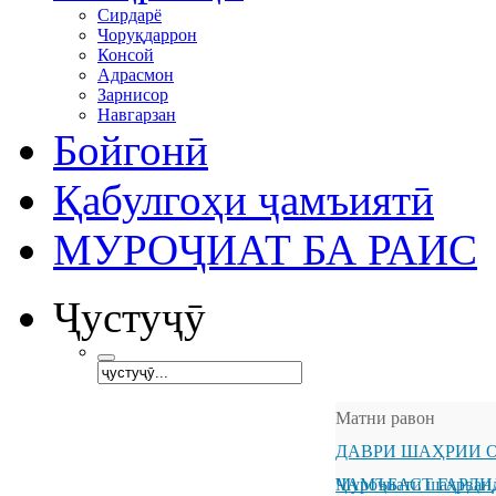
Сирдарё
Чоруқдаррон
Консой
Адрасмон
Зарнисор
Навгарзан
Бойгонӣ
Қабулгоҳи ҷамъиятӣ
МУРОҶИАТ БА РАИС
Ҷустуҷӯ
Матни равон
ДАВРИ ШАҲРИИ О
ҶАМЪБАСТ ГАРДИ
Муроҷиати шаҳрванд