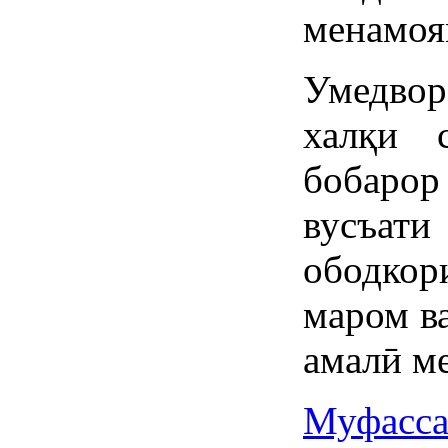
менамоя
Умедвор
халқи 
бобарор
вусъат
ободко
маром в
амалӣ м
Муфасса