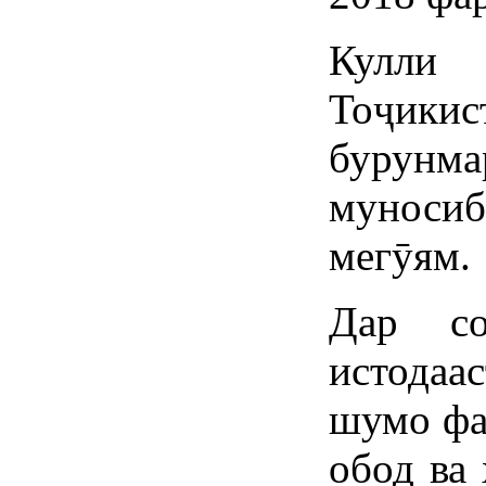
Кулли
Тоҷикис
бурун
муноси
мегӯям.
Дар со
истодаа
шумо фа
обод ва