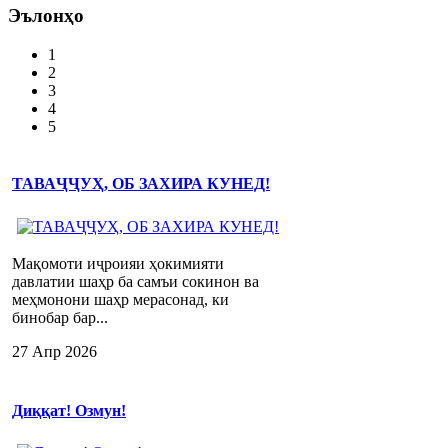
Эълонҳо
1
2
3
4
5
ТАВАҶҶУҲ, ОБ ЗАХИРА КУНЕД!
Мақомоти иҷроияи ҳокимияти
давлатии шаҳр ба самъи сокинон ва
меҳмонони шаҳр мерасонад, ки
бинобар бар...
27 Апр 2026
Диққат! Озмун!