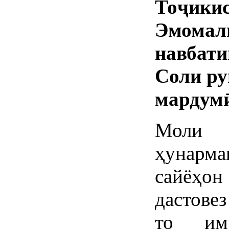
Тоҷик
Эмомал
навбат
Соли ру
мардумӣ
Моли 
ҳунарма
сайёҳон
дастовез
то им