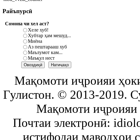
Райъпурсӣ
Сомона чи хел аст?
Хеле хуб!
Хубтар ҳам мешуд...
Миёна
Аз пештарааш хуб
Маълумот кам...
Маъқул нест
Мақомоти иҷроияи ҳок
Гулистон. © 2013-2019. С
Мақомоти иҷроияи 
Почтаи электронӣ: idiol
истифодаи маводҳои 