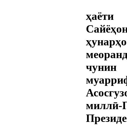
ҳаёти
Сайёҳ
ҳунарҳ
меоран
чунин 
муар
Асосгу
миллӣ
През