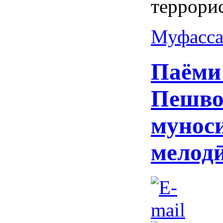
террори
Муфасса
Паёми
Пешво
мунос
мелод