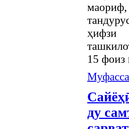
маориф,
тандуру
ҳифзи
ташкило
15 фоиз 
Муфасса
Сайёҳӣ
ду сам
сарва