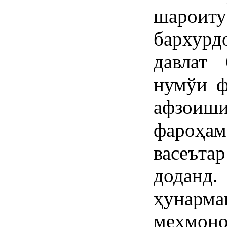
шароит
бархур
давлат
нумўи ф
афзоиши
фароҳам
васеът
дода
ҳунарма
меҳмоно