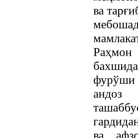
ва тарғи
мебошад
мамлак
Раҳмон
бахшид
фурўши
андоз
ташаб
гардида
ва афз