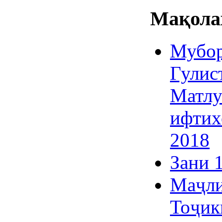
Мақолаҳ
Мубор
Гулис
Матлу
ифтих
2018
Зани 
Маҷли
Тоҷик