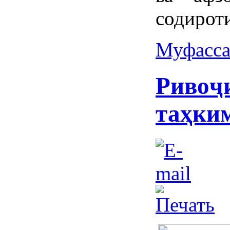
содирот
Муфасса
Ривоҷи
таҳки