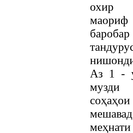
охир м
маориф 
бароба
танд
нишондиҳ
Аз 1 - 
музди 
соҳаҳо
мешавад
меҳнати