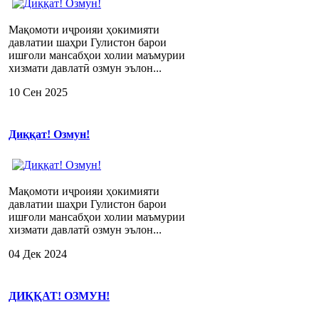
Мақомоти иҷроияи ҳокимияти
давлатии шаҳри Гулистон барои
ишғоли мансабҳои холии маъмурии
хизмати давлатӣ озмун эълон...
10 Сен 2025
Диққат! Озмун!
Мақомоти иҷроияи ҳокимияти
давлатии шаҳри Гулистон барои
ишғоли мансабҳои холии маъмурии
хизмати давлатӣ озмун эълон...
04 Дек 2024
ДИҚҚАТ! ОЗМУН!