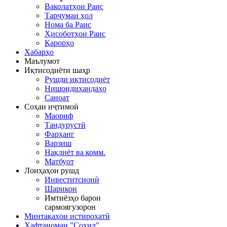
Ваколатҳои Раис
Тарҷумаи ҳол
Нома ба Раис
Ҳисоботҳои Раис
Қарорҳо
Хабарҳо
Маълумот
Иқтисодиёти шаҳр
Рушди иқтисодиёт
Нишондиҳандаҳо
Саноат
Соҳаи иҷтимоӣ
Маориф
Тандурустӣ
Фарҳанг
Варзиш
Нақлиёт ва комм.
Матбуот
Лоиҳаҳои рушд
Инвеститсионӣ
Шарикон
Имтиёзҳо барои
сармоягузорон
Минтақаҳои истироҳатӣ
Ҳафтаномаи "Соҳил"