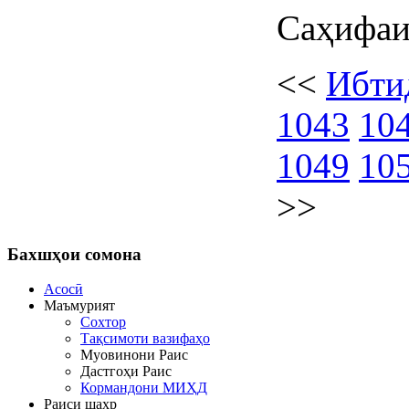
Саҳифаи
<<
Ибти
1043
10
1049
10
>>
Бахшҳои
сомона
Асосӣ
Маъмурият
Сохтор
Тақсимоти вазифаҳо
Муовинони Раис
Дастгоҳи Раис
Кормандони МИҲД
Раиси шаҳр