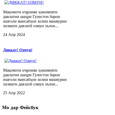
Мақомоти иҷроияи ҳокимияти
давлатии шаҳри Гулистон барои
ишғоли мансабҳои холии маъмурии
хизмати давлатӣ озмун эълон...
24 Апр 2024
Диққат! Озмун!
Мақомоти иҷроияи ҳокимияти
давлатии шаҳри Гулистон барои
ишғоли мансабҳои холии маъмурии
хизмати давлатӣ озмун эълон...
25 Апр 2022
Мо
дар Фейсбук