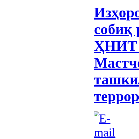
Изҳоро
собиқ
ҲНИТ 
Мастчо
ташки
терро