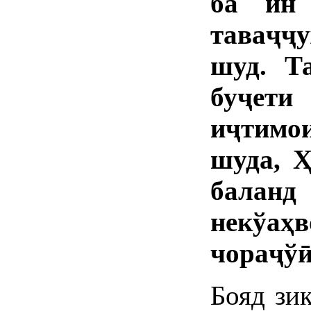
ба ин 
таваҷҷ
шуд. Т
буҷети
иҷтимои
шуда, 
балан
некўаҳ
чораҷўӣ
Бояд зик