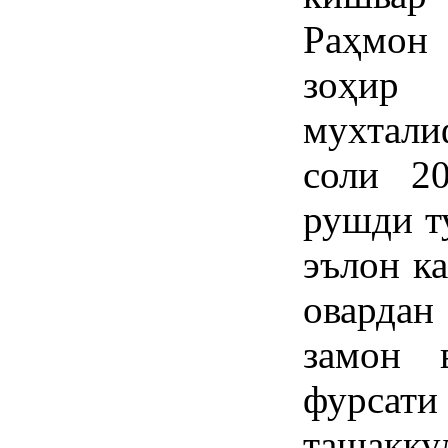
Раҳмон 
зоҳир 
мухтали
соли 2
рушди т
эълон ка
овардан
замон 
фурсати
ташакк