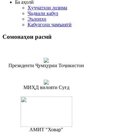
Ба аҳолӣ
Ҳуҷҷатҳои лозима
Ҷадвали қабул
Эълонҳо
Қабулгоҳи ҷамъиятӣ
Сомонаҳои
расмӣ
Президенти Ҷумҳурии Тоҷикистон
МИҲД вилояти Суғд
АМИТ "Ховар"