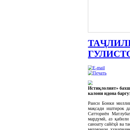
ТАҶЛИЛ
ГУЛИСТ
Истиқлолият» бахш
калони идона баргу
Раиси Бонки милли
мақсади иштирок да
Сатториён Матлуба
мардумӣ, аз қабили 
саноату сайёҳӣ ва т
меҳмонон ҳунарнамо