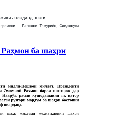
ЖИКИ - ОЗОДАНДЕШОН!
о времени – Равшани Темуриён, Саидюнуси
 Раҳмон ба шаҳри
ати миллӣ-Пешвои миллат, Президенти
ам Эмомалӣ Раҳмон барои иштирок дар
и Наврӯз, расми кушодашавии як қатор
азъи рӯзгори мардум ба шаҳри бостонии
ф оварданд.
оҳи шаҳр мардуми меҳнатқарини шаҳри