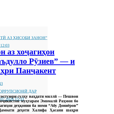
ТӢ АЗ ҲИСОБИ ЗАНОН"
 12:03
 аз хоҷагиҳои
аъдулло Рӯзиев” — и
аҳри Панҷакент
43
ОРРУПСИОНӢ ДАР
сосгузори сулҳу ваҳдати миллӣ — Пешвои
.07.2026 15:33
Тоҷикистон муҳтарам Эмомалӣ Раҳмон бо
агиҳои деҳқонии ба номи “Абу Дониёров”
амоати деҳоти Халифа Ҳасани шаҳри