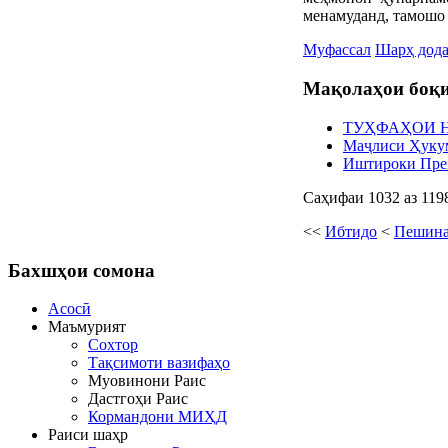
менамуданд, тамошо 
Муфассал
Шарҳ дод
Мақолаҳои боқи
ТУҲФАҲОИ 
Маҷлиси Ҳуку
Иштироки През
Саҳифаи 1032 аз 119
<<
Ибтидо
<
Пешин
Бахшҳои
сомона
Асосӣ
Маъмурият
Сохтор
Тақсимоти вазифаҳо
Муовинони Раис
Дастгоҳи Раис
Кормандони МИҲД
Раиси шаҳр