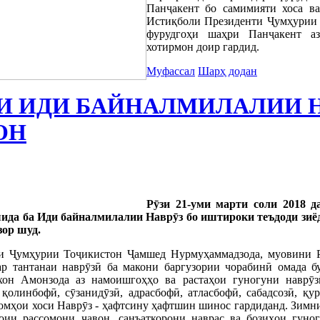
Панҷакент бо самимияти хоса ва
Истиқболи Президенти Ҷумҳурии 
фурудгоҳи шаҳри Панҷакент а
хотирмон доир гардид.
Муфассал
Шарҳ додан
И ИДИ БАЙНАЛМИЛАЛИИ Н
ОН
Рӯзи 21-уми марти соли 2018 д
ида ба Иди байналмилалии Наврӯз бо иштироки теъдоди зиё
зор шуд.
и Ҷумҳурии Тоҷикистон Ҷамшед Нурмуҳаммадзода, муовини Р
р тантанаи наврӯзӣ ба макони баргузории чорабинӣ омада б
хон Амонзода аз намоишгоҳҳо ва растаҳои гуногуни наврӯз
қолинбофӣ, сӯзанидӯзӣ, адрасбофӣ, атласбофӣ, сабадсозӣ, қу
аомҳои хоси Наврӯз - ҳафтсину ҳафтшин шинос гардиданд. Зим
ии рассомони ҷавон, санъаткорони наврас ва бозиҳои гуно