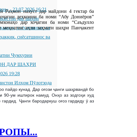
мон»
-
23.07.2026 16:21
ӣ Раҳмон нахуст дар майдони 4 гектар ба
оҷагии деҳконии ба номи “Абу Дониёров”
икистон дар шаҳри
рмхонаҳо дар хоҷагии ба номи “Саъдулло
и меҳнатии аҳли заҳмати шаҳри Панҷакент
қиқ, сиёсатшинос ва
қиқ, сиёсатшинос ва
латии Ҷумҳурии
ОН ДАР ШАҲРИ
2026 19:28
листон Илҳом Пӯлотзода
о пайдо кунад. Дар оғози ҷанги шаҳрвандӣ бо
 90-ум иштирок намуд. Онҳо аз зодгоҳи худ
гардид. Ҷанги бародаркуш оғоз гардиду ӯ аз
РОПЫ...