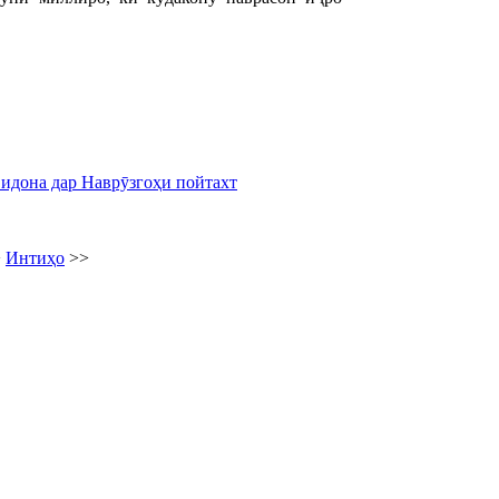
идона дар Наврӯзгоҳи пойтахт
>
Интиҳо
>>