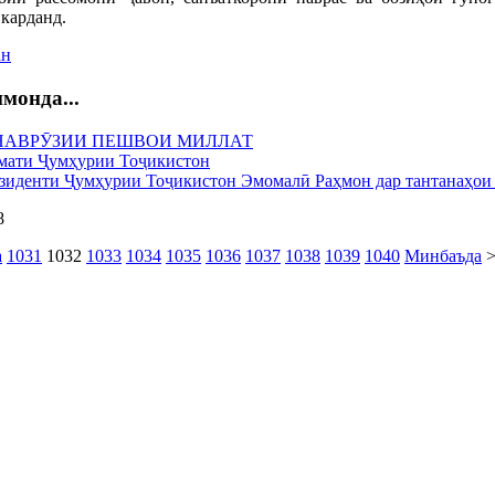
карданд.
ан
монда...
НАВРӮЗИИ ПЕШВОИ МИЛЛАТ
мати Ҷумҳурии Тоҷикистон
иденти Ҷумҳурии Тоҷикистон Эмомалӣ Раҳмон дар тантанаҳои 
8
а
1031
1032
1033
1034
1035
1036
1037
1038
1039
1040
Минбаъда