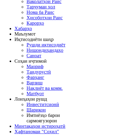
Ваколатҳои Раис
Тарҷумаи ҳол
Нома ба Раис
Ҳисоботҳои Раис
Қарорҳо
Хабарҳо
Маълумот
Иқтисодиёти шаҳр
Рушди иқтисодиёт
Нишондиҳандаҳо
Саноат
Соҳаи иҷтимоӣ
Маориф
Тандурустӣ
Фарҳанг
Варзиш
Нақлиёт ва комм.
Матбуот
Лоиҳаҳои рушд
Инвеститсионӣ
Шарикон
Имтиёзҳо барои
сармоягузорон
Минтақаҳои истироҳатӣ
Ҳафтаномаи "Соҳил"