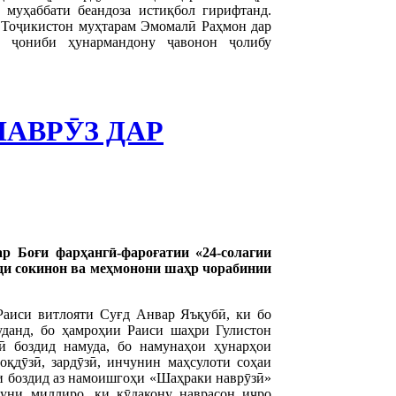
 муҳаббати беандоза истиқбол гирифтанд.
Тоҷикистон муҳтарам Эмомалӣ Раҳмон дар
з ҷониби ҳунармандону ҷавонон ҷолибу
АВРӮЗ ДАР
ар Боғи фарҳангӣ-фароғатии «24-солагии
ди сокинон ва меҳмонони шаҳр чорабинии
аиси витлояти Суғд Анвар Яъқубӣ, ки бо
уданд, бо ҳамроҳии Раиси шаҳри Гулистон
ӣ боздид намуда, бо намунаҳои ҳунарҳои
роқдӯзӣ, зардӯзӣ, инчунин маҳсулоти соҳаи
ни боздид аз намоишгоҳи «Шаҳраки наврӯзӣ»
гуни миллиро, ки кӯдакону наврасон иҷро