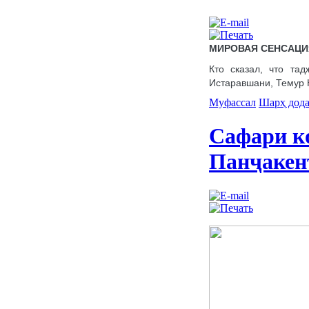
МИРОВАЯ СЕНСАЦИ
Кто сказал, что та
Истаравшани, Темур 
Муфассал
Шарҳ дод
Сафари к
Панҷакен