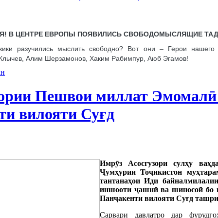
Я! В ЦЕНТРЕ ЕВРОПЫ ПОЯВИЛИСЬ СВОБОДОМЫСЛЯЩИЕ ТАД
джики разучились мыслить свободно? Вот они – Герои нашег
Клычев, Алим Шерзамонов, Хаким Рабимпур, Аюб Эгамов!
ан
ории Пешвои миллат Эмомалӣ
ти вилояти Суғд
Имрӯз Асосгузори сулҳу ваҳд
Ҷумҳурии Тоҷикистон муҳтар
тантанаҳои Иди байналмилали
иншооти ҷашнӣ ва шиносоӣ бо в
Панҷакенти вилояти Суғд ташри
Сарвари давлатро дар фурудг