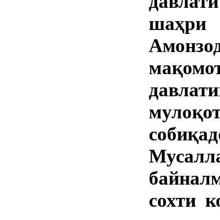
давлат
шаҳри 
Амонз
мақомо
давлат
мулоқот
собиқ
Мусал
байнал
сохти к