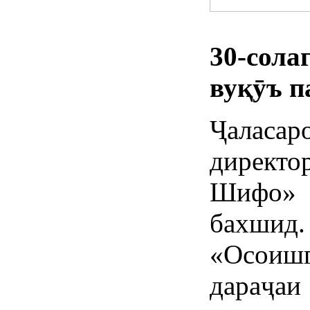
30-сола
вуқӯъ п
Ҷаласа
директ
Шифо» 
бахши
«Осоиш
дараҷа