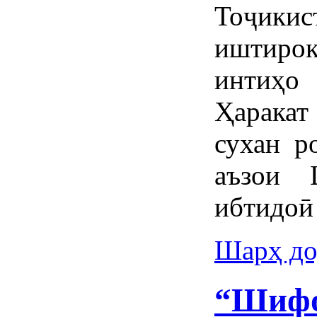
Тоҷикис
иштирок
интиҳо
Ҳарака
сухан р
аъзои 
ибтидоӣ
Шарҳ до
“Шифо