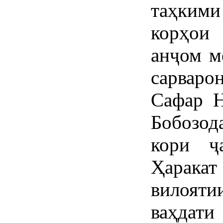
таҳким
корҳои
анҷом м
сарваро
Сафар Н
Бобозод
кори ҷ
Ҳарак
вилоят
ваҳда