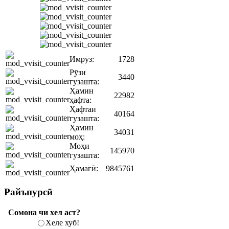
Имрӯз:
1728
Рӯзи
3440
гузашта:
Ҳамин
22982
ҳафта:
Ҳафтаи
40164
гузашта:
Ҳамин
34031
моҳ:
Моҳи
145970
гузашта:
Ҳамагӣ:
9845761
Райъпурсӣ
Сомона чи хел аст?
Хеле хуб!