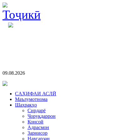
09.08.2026
CАҲИФАИ АСЛӢ
Маълумотнома
Шаҳракҳо
Сирдарё
Чоруқдаррон
Консой
Адрасмон
Зарнисор
Навгарзан