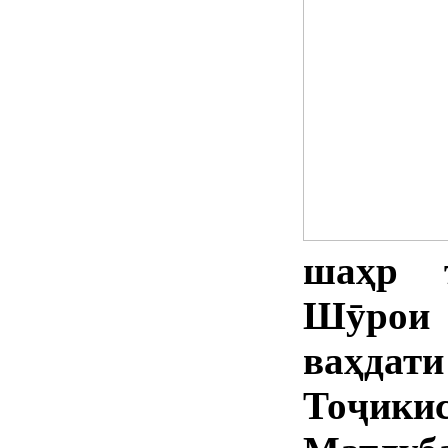
шаҳр т
Шӯрои 
ваҳда
Тоҷик