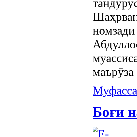
танду
Шаҳрв
номзад
Абдулл
муассис
маърӯза
Муфасса
Боғи н