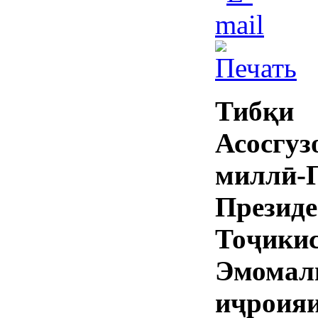
Тибқи 
Асосгу
миллӣ
През
Тоҷик
Эмомал
иҷроия