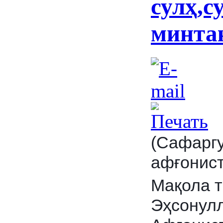
сулҳ,с
минта
(Сафарг
афғонист
Мақола т
Эҳсонул