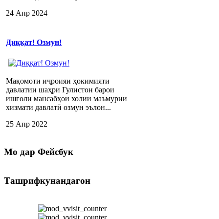
24 Апр 2024
Диққат! Озмун!
Мақомоти иҷроияи ҳокимияти
давлатии шаҳри Гулистон барои
ишғоли мансабҳои холии маъмурии
хизмати давлатӣ озмун эълон...
25 Апр 2022
Мо
дар Фейсбук
Ташрифкунандагон