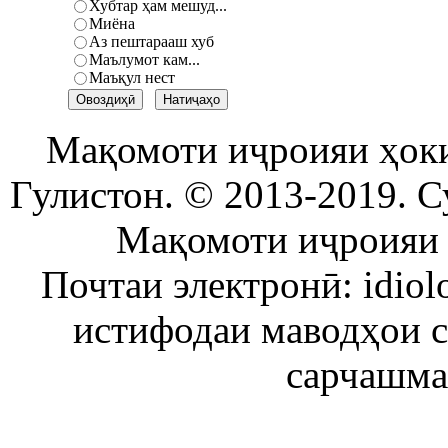
Хубтар ҳам мешуд...
Миёна
Аз пештарааш хуб
Маълумот кам...
Маъқул нест
Мақомоти иҷроияи ҳок
Гулистон. © 2013-2019. С
Мақомоти иҷроияи 
Почтаи электронӣ: idiol
истифодаи маводҳои 
сарчашма