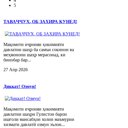
4
5
ТАВАҶҶУҲ, ОБ ЗАХИРА КУНЕД!
Мақомоти иҷроияи ҳокимияти
давлатии шаҳр ба самъи сокинон ва
меҳмонони шаҳр мерасонад, ки
бинобар бар...
27 Апр 2026
Диққат! Озмун!
Мақомоти иҷроияи ҳокимияти
давлатии шаҳри Гулистон барои
ишғоли мансабҳои холии маъмурии
хизмати давлатӣ озмун эълон...