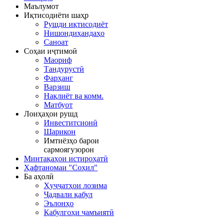
Маълумот
Иқтисодиёти шаҳр
Рушди иқтисодиёт
Нишондиҳандаҳо
Саноат
Соҳаи иҷтимоӣ
Маориф
Тандурустӣ
Фарҳанг
Варзиш
Нақлиёт ва комм.
Матбуот
Лоиҳаҳои рушд
Инвеститсионӣ
Шарикон
Имтиёзҳо барои
сармоягузорон
Минтақаҳои истироҳатӣ
Ҳафтаномаи "Соҳил"
Ба аҳолӣ
Ҳуҷҷатҳои лозима
Ҷадвали қабул
Эълонҳо
Қабулгоҳи ҷамъиятӣ