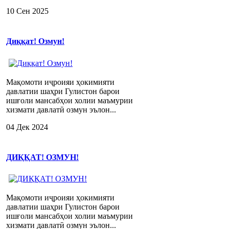
10 Сен 2025
Диққат! Озмун!
Мақомоти иҷроияи ҳокимияти
давлатии шаҳри Гулистон барои
ишғоли мансабҳои холии маъмурии
хизмати давлатӣ озмун эълон...
04 Дек 2024
ДИҚҚАТ! ОЗМУН!
Мақомоти иҷроияи ҳокимияти
давлатии шаҳри Гулистон барои
ишғоли мансабҳои холии маъмурии
хизмати давлатӣ озмун эълон...