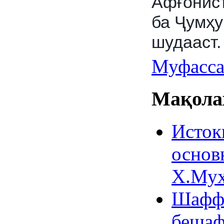
Афғонис
ба Ҷумҳу
шудааст.
Муфасса
Мақолаҳ
Исток
основ
Х.Мух
Шаффо
беша