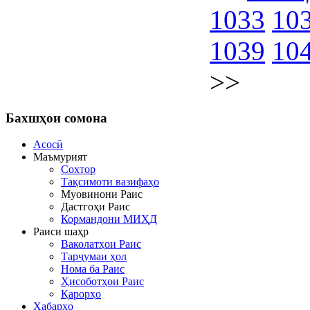
1033
10
1039
10
>>
Бахшҳои
сомона
Асосӣ
Маъмурият
Сохтор
Тақсимоти вазифаҳо
Муовинони Раис
Дастгоҳи Раис
Кормандони МИҲД
Раиси шаҳр
Ваколатҳои Раис
Тарҷумаи ҳол
Нома ба Раис
Ҳисоботҳои Раис
Қарорҳо
Хабарҳо