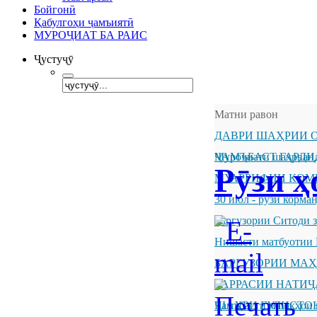
Бойгонӣ
Қабулгоҳи ҷамъиятӣ
МУРОҶИАТ БА РАИС
Ҷустуҷӯ
Матни равон
ДАВРИ ШАҲРИИ О
ҶАМЪБАСТ ГАРДИ
Муроҷиати шаҳрванд
Рӯзи ҳ
МУАРРИФИИ КОМ
30 июл - рӯзи корм
Баргузории Ситоди 
Нишасти матбуотии 
БАРГУЗОРИИ МА
БАРРАСИИ НАТИ
ШАҲРИ ГУЛИСТО
Ҷамъбасти машқҳои 