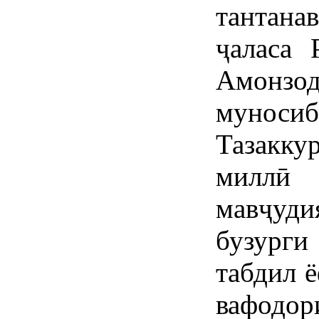
тантанав
ҷаласа 
Амонзо
муноси
Тазакку
миллӣ
мавҷуд
бузург
табдил ё
вафодор