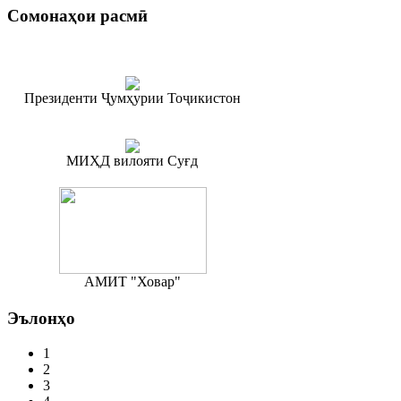
Сомонаҳои
расмӣ
Президенти Ҷумҳурии Тоҷикистон
МИҲД вилояти Суғд
АМИТ "Ховар"
Эълонҳо
1
2
3