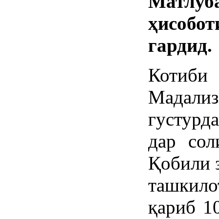
Матлуб
ҳисоб
гардид.
Котиби
Мадализ
густурд
дар сол
Қобили з
ташкил
қариб 1