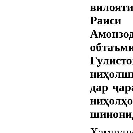
вилоят
Раиси
Амонзод
обта
Гули
ниҳолш
дар ҷар
ниҳол
шинони
Ҳамчу