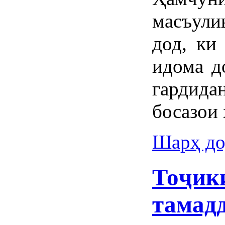
масъул
дод, ки
идома д
гардида
босазои 
Шарҳ до
Тоҷики
тамадд