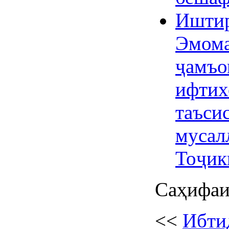
Иштир
Эмома
ҷамъо
ифтих
таъси
мусал
Тоҷик
Саҳифаи
<<
Ибти