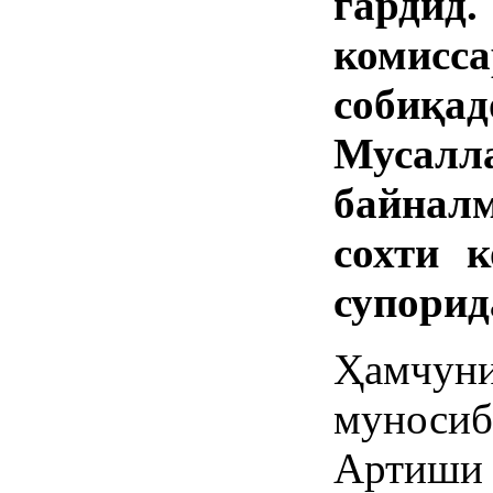
гарди
комисс
собиқ
Мусал
байнал
сохти к
супорид
Ҳамчуни
муноси
Артиш