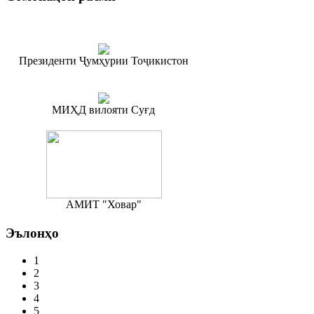
Президенти Ҷумҳурии Тоҷикистон
МИҲД вилояти Суғд
АМИТ "Ховар"
Эълонҳо
1
2
3
4
5