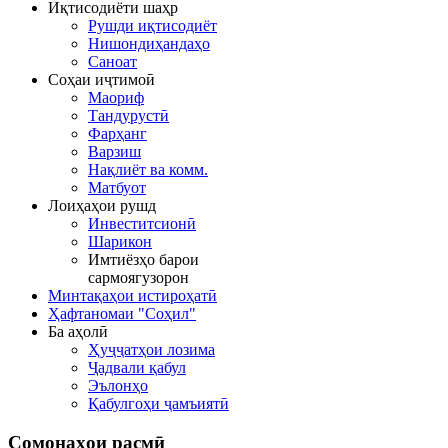
Иқтисодиёти шаҳр
Рушди иқтисодиёт
Нишондиҳандаҳо
Саноат
Соҳаи иҷтимоӣ
Маориф
Тандурустӣ
Фарҳанг
Варзиш
Нақлиёт ва комм.
Матбуот
Лоиҳаҳои рушд
Инвеститсионӣ
Шарикон
Имтиёзҳо барои
сармоягузорон
Минтақаҳои истироҳатӣ
Ҳафтаномаи "Соҳил"
Ба аҳолӣ
Ҳуҷҷатҳои лозима
Ҷадвали қабул
Эълонҳо
Қабулгоҳи ҷамъиятӣ
Сомонаҳои
расмӣ