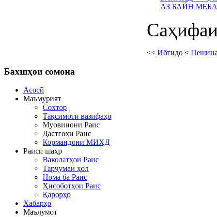
АЗ БАЙН МЕБА
Саҳифаи 
<<
Ибтидо
<
Пешин
Бахшҳои
сомона
Асосӣ
Маъмурият
Сохтор
Тақсимоти вазифаҳо
Муовинони Раис
Дастгоҳи Раис
Кормандони МИҲД
Раиси шаҳр
Ваколатҳои Раис
Тарҷумаи ҳол
Нома ба Раис
Ҳисоботҳои Раис
Қарорҳо
Хабарҳо
Маълумот