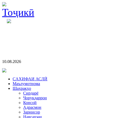
10.08.2026
CАҲИФАИ АСЛӢ
Маълумотнома
Шаҳракҳо
Сирдарё
Чоруқдаррон
Консой
Адрасмон
Зарнисор
Навгарзан