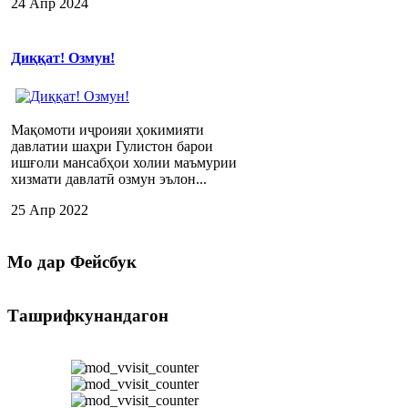
24 Апр 2024
Диққат! Озмун!
Мақомоти иҷроияи ҳокимияти
давлатии шаҳри Гулистон барои
ишғоли мансабҳои холии маъмурии
хизмати давлатӣ озмун эълон...
25 Апр 2022
Мо
дар Фейсбук
Ташрифкунандагон