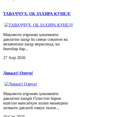
ТАВАҶҶУҲ, ОБ ЗАХИРА КУНЕД!
Мақомоти иҷроияи ҳокимияти
давлатии шаҳр ба самъи сокинон ва
меҳмонони шаҳр мерасонад, ки
бинобар бар...
27 Апр 2026
Диққат! Озмун!
Мақомоти иҷроияи ҳокимияти
давлатии шаҳри Гулистон барои
ишғоли мансабҳои холии маъмурии
хизмати давлатӣ озмун эълон...
10 Сен 2025