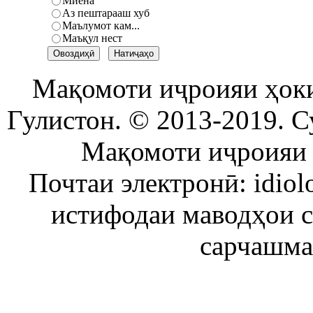
Миёна
Аз пештарааш хуб
Маълумот кам...
Маъқул нест
Мақомоти иҷроияи ҳок
Гулистон. © 2013-2019. С
Мақомоти иҷроияи 
Почтаи электронӣ: idiol
истифодаи маводҳои 
сарчашма