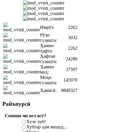
Имрӯз:
2262
Рӯзи
3032
гузашта:
Ҳамин
2262
ҳафта:
Ҳафтаи
24286
гузашта:
Ҳамин
37597
моҳ:
Моҳи
145970
гузашта:
Ҳамагӣ:
9849327
Райъпурсӣ
Сомона чи хел аст?
Хеле хуб!
Хубтар ҳам мешуд...