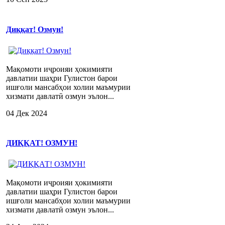
Диққат! Озмун!
Мақомоти иҷроияи ҳокимияти
давлатии шаҳри Гулистон барои
ишғоли мансабҳои холии маъмурии
хизмати давлатӣ озмун эълон...
04 Дек 2024
ДИҚҚАТ! ОЗМУН!
Мақомоти иҷроияи ҳокимияти
давлатии шаҳри Гулистон барои
ишғоли мансабҳои холии маъмурии
хизмати давлатӣ озмун эълон...