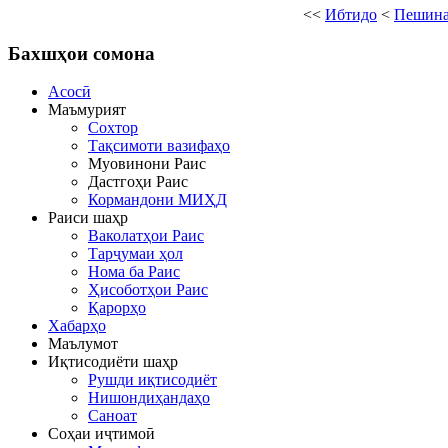
<<
Ибтидо
<
Пешин
Бахшҳои
сомона
Асосӣ
Маъмурият
Сохтор
Тақсимоти вазифаҳо
Муовинони Раис
Дастгоҳи Раис
Кормандони МИҲД
Раиси шаҳр
Ваколатҳои Раис
Тарҷумаи ҳол
Нома ба Раис
Ҳисоботҳои Раис
Қарорҳо
Хабарҳо
Маълумот
Иқтисодиёти шаҳр
Рушди иқтисодиёт
Нишондиҳандаҳо
Саноат
Соҳаи иҷтимоӣ