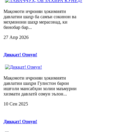
Мақомоти иҷроияи ҳокимияти
давлатии шаҳр ба самъи сокинон ва
меҳмонони шаҳр мерасонад, ки
бинобар бар...
27 Апр 2026
Диққат! Озмун!
Мақомоти иҷроияи ҳокимияти
давлатии шаҳри Гулистон барои
ишғоли мансабҳои холии маъмурии
хизмати давлатӣ озмун эълон...
10 Сен 2025
Диққат! Озмун!