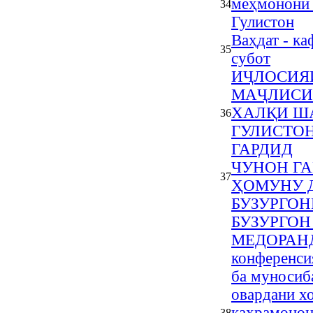
меҳмонони
34
Гулистон
Ваҳдат - ка
35
субот
ИҶЛОСИ
МАҶЛИСИ
ХАЛҚИ Ш
36
ГУЛИСТОН
ГАРДИД
ЧУНОН ГА
37
ҲОМУНУ 
БУЗУРГОН
БУЗУРГОН
МЕДОРАНД 
конференси
ба муносиб
овардани х
қаҳрамонон
38