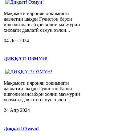
Мақомоти иҷроияи ҳокимияти
давлатии шаҳри Гулистон барои
ишғоли мансабҳои холии маъмурии
хизмати давлатӣ озмун эълон...
04 Дек 2024
ДИҚҚАТ! ОЗМУН!
Мақомоти иҷроияи ҳокимияти
давлатии шаҳри Гулистон барои
ишғоли мансабҳои холии маъмурии
хизмати давлатӣ озмун эълон...
24 Апр 2024
Диққат! Озмун!