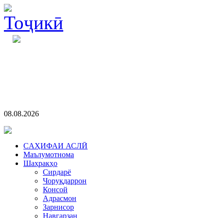
08.08.2026
CАҲИФАИ АСЛӢ
Маълумотнома
Шаҳракҳо
Сирдарё
Чоруқдаррон
Консой
Адрасмон
Зарнисор
Навгарзан