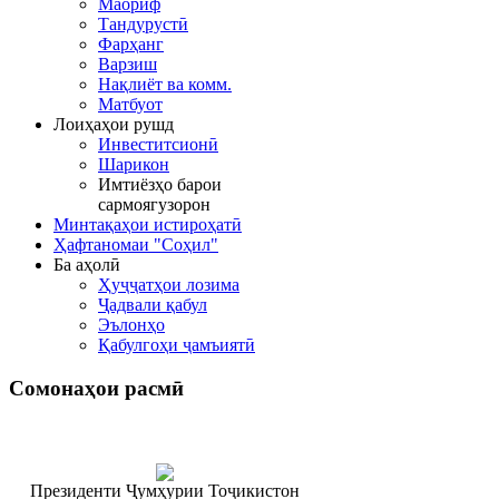
Маориф
Тандурустӣ
Фарҳанг
Варзиш
Нақлиёт ва комм.
Матбуот
Лоиҳаҳои рушд
Инвеститсионӣ
Шарикон
Имтиёзҳо барои
сармоягузорон
Минтақаҳои истироҳатӣ
Ҳафтаномаи "Соҳил"
Ба аҳолӣ
Ҳуҷҷатҳои лозима
Ҷадвали қабул
Эълонҳо
Қабулгоҳи ҷамъиятӣ
Сомонаҳои
расмӣ
Президенти Ҷумҳурии Тоҷикистон