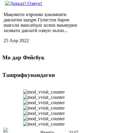
Мақомоти иҷроияи ҳокимияти
давлатии шаҳри Гулистон барои
ишғоли мансабҳои холии маъмурии
хизмати давлатӣ озмун эълон...
25 Апр 2022
Мо
дар Фейсбук
Ташрифкунандагон
Имрӯз:
2137