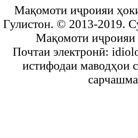
Мақомоти иҷроияи ҳок
Гулистон. © 2013-2019. С
Мақомоти иҷроияи 
Почтаи электронӣ: idiol
истифодаи маводҳои 
сарчашма