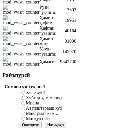
Рӯзи
3603
гузашта:
Ҳамин
19951
ҳафта:
Ҳафтаи
40164
гузашта:
Ҳамин
31000
моҳ:
Моҳи
145970
гузашта:
Ҳамагӣ:
9842730
Райъпурсӣ
Сомона чи хел аст?
Хеле хуб!
Хубтар ҳам мешуд...
Миёна
Аз пештарааш хуб
Маълумот кам...
Маъқул нест