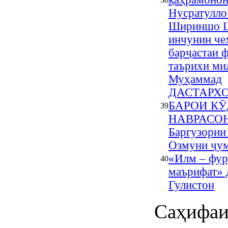
Нусратулло
Шириншо Ш
инчунин че
барҷастаи 
таърихи ми
Муҳаммад
ДАСТАРХ
БАРОИ К
39
НАВРАСО
Баргузории
Озмуни ҷу
«Илм – фур
40
маърифат» 
Гулистон
Саҳифаи 