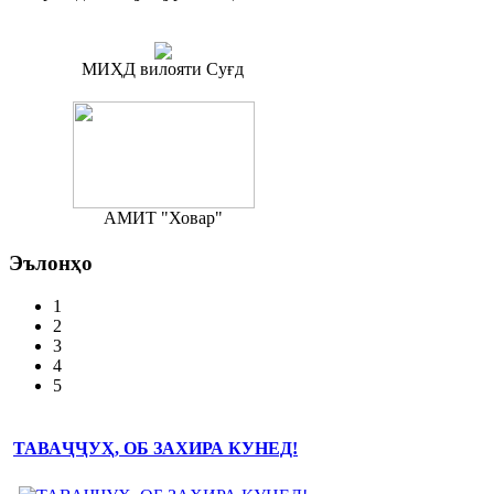
МИҲД вилояти Суғд
АМИТ "Ховар"
Эълонҳо
1
2
3
4
5
ТАВАҶҶУҲ, ОБ ЗАХИРА КУНЕД!