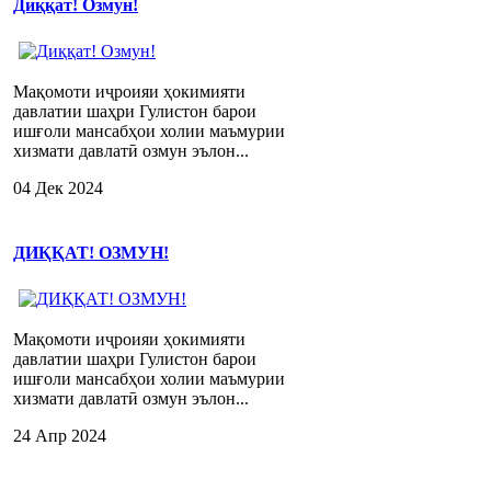
Диққат! Озмун!
Мақомоти иҷроияи ҳокимияти
давлатии шаҳри Гулистон барои
ишғоли мансабҳои холии маъмурии
хизмати давлатӣ озмун эълон...
04 Дек 2024
ДИҚҚАТ! ОЗМУН!
Мақомоти иҷроияи ҳокимияти
давлатии шаҳри Гулистон барои
ишғоли мансабҳои холии маъмурии
хизмати давлатӣ озмун эълон...
24 Апр 2024