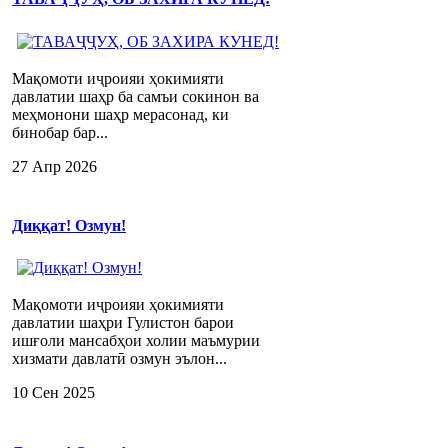
Мақомоти иҷроияи ҳокимияти
давлатии шаҳр ба самъи сокинон ва
меҳмонони шаҳр мерасонад, ки
бинобар бар...
27 Апр 2026
Диққат! Озмун!
Мақомоти иҷроияи ҳокимияти
давлатии шаҳри Гулистон барои
ишғоли мансабҳои холии маъмурии
хизмати давлатӣ озмун эълон...
10 Сен 2025