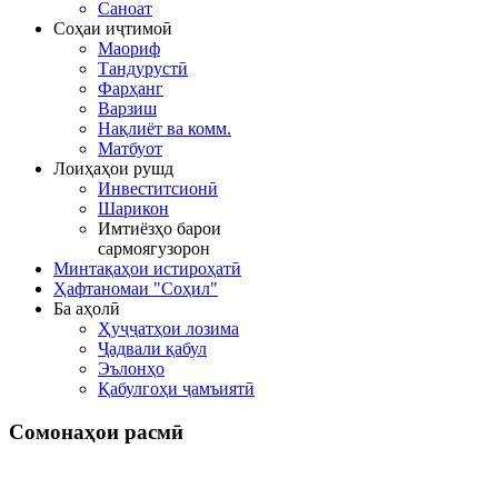
Саноат
Соҳаи иҷтимоӣ
Маориф
Тандурустӣ
Фарҳанг
Варзиш
Нақлиёт ва комм.
Матбуот
Лоиҳаҳои рушд
Инвеститсионӣ
Шарикон
Имтиёзҳо барои
сармоягузорон
Минтақаҳои истироҳатӣ
Ҳафтаномаи "Соҳил"
Ба аҳолӣ
Ҳуҷҷатҳои лозима
Ҷадвали қабул
Эълонҳо
Қабулгоҳи ҷамъиятӣ
Сомонаҳои
расмӣ