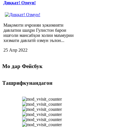
Диққат! Озмун!
Мақомоти иҷроияи ҳокимияти
давлатии шаҳри Гулистон барои
ишғоли мансабҳои холии маъмурии
хизмати давлатӣ озмун эълон...
25 Апр 2022
Мо
дар Фейсбук
Ташрифкунандагон