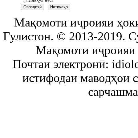
Маъқул нест
Мақомоти иҷроияи ҳок
Гулистон. © 2013-2019. С
Мақомоти иҷроияи 
Почтаи электронӣ: idiol
истифодаи маводҳои 
сарчашма