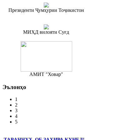
Президенти Ҷумҳурии Тоҷикистон
МИҲД вилояти Суғд
АМИТ "Ховар"
Эълонҳо
1
2
3
4
5
ТАВАҶҶУҲ, ОБ ЗАХИРА КУНЕД!