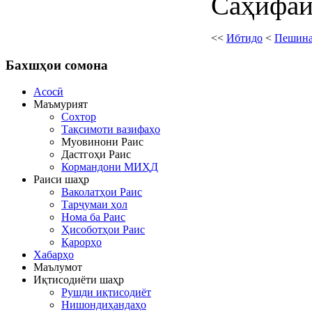
Саҳифаи 
<<
Ибтидо
<
Пешин
Бахшҳои
сомона
Асосӣ
Маъмурият
Сохтор
Тақсимоти вазифаҳо
Муовинони Раис
Дастгоҳи Раис
Кормандони МИҲД
Раиси шаҳр
Ваколатҳои Раис
Тарҷумаи ҳол
Нома ба Раис
Ҳисоботҳои Раис
Қарорҳо
Хабарҳо
Маълумот
Иқтисодиёти шаҳр
Рушди иқтисодиёт
Нишондиҳандаҳо