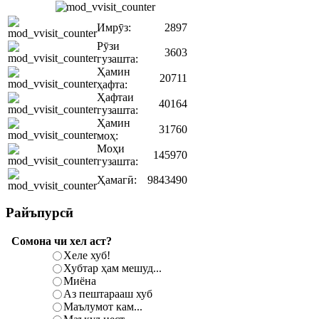
Имрӯз:
2897
Рӯзи
3603
гузашта:
Ҳамин
20711
ҳафта:
Ҳафтаи
40164
гузашта:
Ҳамин
31760
моҳ:
Моҳи
145970
гузашта:
Ҳамагӣ:
9843490
Райъпурсӣ
Сомона чи хел аст?
Хеле хуб!
Хубтар ҳам мешуд...
Миёна
Аз пештарааш хуб
Маълумот кам...