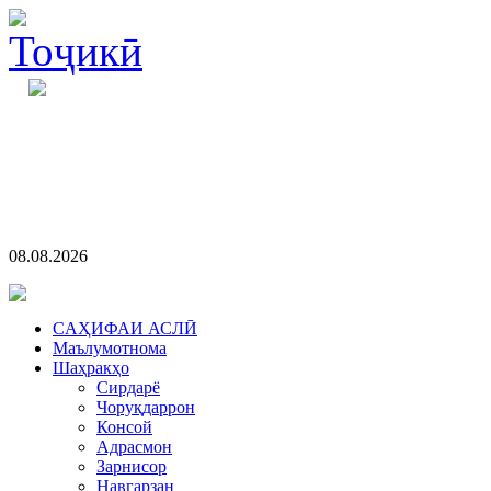
08.08.2026
CАҲИФАИ АСЛӢ
Маълумотнома
Шаҳракҳо
Сирдарё
Чоруқдаррон
Консой
Адрасмон
Зарнисор
Навгарзан