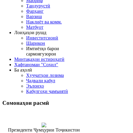
Маориф
Тандурустӣ
Фарҳанг
Варзиш
Нақлиёт ва комм.
Матбуот
Лоиҳаҳои рушд
Инвеститсионӣ
Шарикон
Имтиёзҳо барои
сармоягузорон
Минтақаҳои истироҳатӣ
Ҳафтаномаи "Соҳил"
Ба аҳолӣ
Ҳуҷҷатҳои лозима
Ҷадвали қабул
Эълонҳо
Қабулгоҳи ҷамъиятӣ
Сомонаҳои
расмӣ
Президенти Ҷумҳурии Тоҷикистон