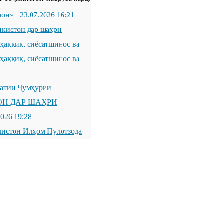
мон»
-
23.07.2026 16:21
икистон дар шаҳри
қиқ, сиёсатшинос ва
қиқ, сиёсатшинос ва
латии Ҷумҳурии
ОН ДАР ШАҲРИ
2026 19:28
листон Илҳом Пӯлотзода