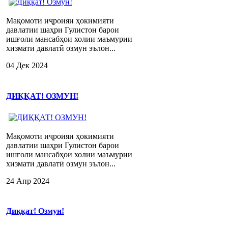
Мақомоти иҷроияи ҳокимияти
давлатии шаҳри Гулистон барои
ишғоли мансабҳои холии маъмурии
хизмати давлатӣ озмун эълон...
04 Дек 2024
ДИҚҚАТ! ОЗМУН!
Мақомоти иҷроияи ҳокимияти
давлатии шаҳри Гулистон барои
ишғоли мансабҳои холии маъмурии
хизмати давлатӣ озмун эълон...
24 Апр 2024
Диққат! Озмун!