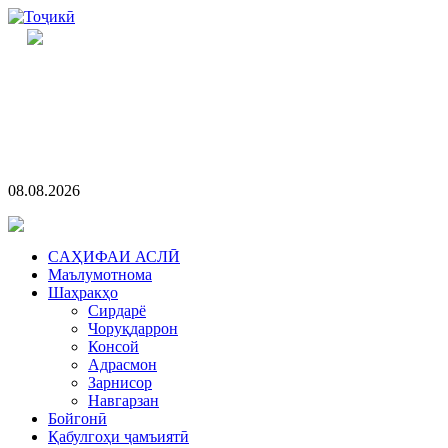
08.08.2026
CАҲИФАИ АСЛӢ
Маълумотнома
Шаҳракҳо
Сирдарё
Чоруқдаррон
Консой
Адрасмон
Зарнисор
Навгарзан
Бойгонӣ
Қабулгоҳи ҷамъиятӣ