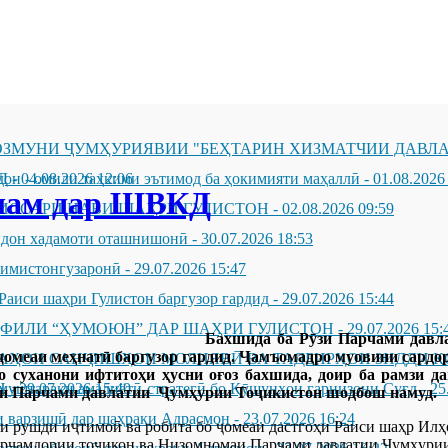
ЗМУНИ ҶУМҲУРИЯВИИ "БЕҲТАРИН ХИЗМАТЧИИ ДАВЛА
Д
он - омили таҳкими эътимод ба ҳокимияти маҳаллӣ
-
04.08.2026 12:06
-
01.08.2026
чам дар ШВКД
ИССАРИ НАВИ ШАҲРИ ГУЛИСТОН
-
02.08.2026 09:59
андон хадамоти оташнишонӣ
-
30.07.2026 18:53
зимистонгузаронӣ
-
29.07.2026 15:47
Раиси шаҳри Гулистон баргузор гардид
-
29.07.2026 15:44
ҲФИЛИ “ҲУМОЮН” ДАР ШАҲРИ ГУЛИСТОН
-
29.07.2026 15:
Бахшида ба Рӯзи Парчами давл
ҷомеаи меҳнатӣ баргузор гардид. Ҷамъомадро муовини сар
ҶАҲОИ САНҶИШҲОИ МОЛИЯВӢ ВА ТАДБИРҲОИ ЗИДДИ К
о суханони ифтитоҳи ҳусни оғоз бахшида, доир ба рамзи да
Н
муштараки амалиётӣ-стратегӣ бо Қӯшунҳои гарнизони Суғд
-
29.07.2026 15:40
-
25
зи Парчами давлатии Ҷумҳурии Тоҷикистон шодбош намуд.
 варзишӣ дар шаҳраки Адрасмон
-
23.07.2026 16:24
 рушди иҷтимоӣ ва робита бо ҷомеаи дастгоҳи Раиси шаҳр Илҳ
арчамдории тоҷикон ва Низомномаи Парчами давлатии Ҷумҳурии