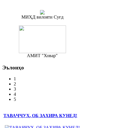
МИҲД вилояти Суғд
АМИТ "Ховар"
Эълонҳо
1
2
3
4
5
ТАВАҶҶУҲ, ОБ ЗАХИРА КУНЕД!