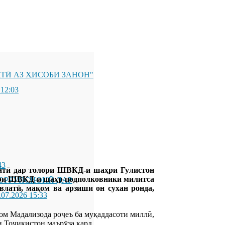
ТӢ АЗ ҲИСОБИ ЗАНОН"
 12:03
43
атӣ дар толори ШВКД-и шаҳри Гулистон
дори ШВКД-и шаҳр подполковники милитса
ОРРУПСИОНӢ ДАР
влатӣ, мақом ва арзиши он сухан ронда,
.07.2026 15:33
ом Мадализода роҷеъ ба муқаддасоти миллӣ,
 Тоҷикистон маърӯза кард.