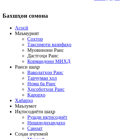
Бахшҳои
сомона
Асосӣ
Маъмурият
Сохтор
Тақсимоти вазифаҳо
Муовинони Раис
Дастгоҳи Раис
Кормандони МИҲД
Раиси шаҳр
Ваколатҳои Раис
Тарҷумаи ҳол
Нома ба Раис
Ҳисоботҳои Раис
Қарорҳо
Хабарҳо
Маълумот
Иқтисодиёти шаҳр
Рушди иқтисодиёт
Нишондиҳандаҳо
Саноат
Соҳаи иҷтимоӣ