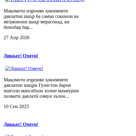
Мақомоти иҷроияи ҳокимияти
давлатии шаҳр ба самъи сокинон ва
меҳмонони шаҳр мерасонад, ки
бинобар бар...
27 Апр 2026
Диққат! Озмун!
Мақомоти иҷроияи ҳокимияти
давлатии шаҳри Гулистон барои
ишғоли мансабҳои холии маъмурии
хизмати давлатӣ озмун эълон...
10 Сен 2025
Диққат! Озмун!