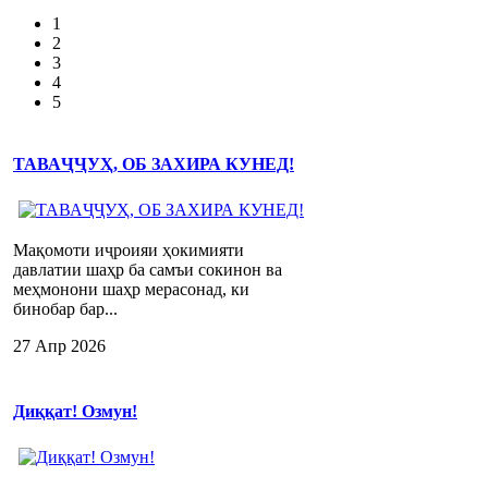
1
2
3
4
5
ТАВАҶҶУҲ, ОБ ЗАХИРА КУНЕД!
Мақомоти иҷроияи ҳокимияти
давлатии шаҳр ба самъи сокинон ва
меҳмонони шаҳр мерасонад, ки
бинобар бар...
27 Апр 2026
Диққат! Озмун!