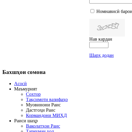
Номнависӣ барои
Нав кардан
Шарҳ додан
Бахшҳои
сомона
Асосӣ
Маъмурият
Сохтор
Тақсимоти вазифаҳо
Муовинони Раис
Дастгоҳи Раис
Кормандони МИҲД
Раиси шаҳр
Ваколатҳои Раис
Тарҷумаи ҳол