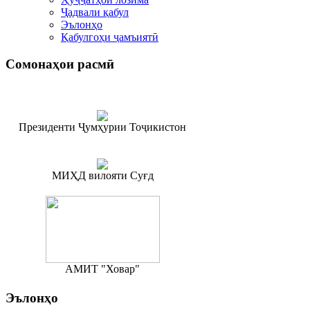
Ҷадвали қабул
Эълонҳо
Қабулгоҳи ҷамъиятӣ
Сомонаҳои
расмӣ
Президенти Ҷумҳурии Тоҷикистон
МИҲД вилояти Суғд
АМИТ "Ховар"
Эълонҳо