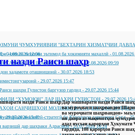
ЗМУНИ ҶУМҲУРИЯВИИ "БЕҲТАРИН ХИЗМАТЧИИ ДАВЛА
Д
он - омили таҳкими эътимод ба ҳокимияти маҳаллӣ
-
04.08.2026 12:06
-
01.08.2026
и назди Раиси шаҳр
ИССАРИ НАВИ ШАҲРИ ГУЛИСТОН
-
02.08.2026 09:59
андон хадамоти оташнишонӣ
-
30.07.2026 18:53
зимистонгузаронӣ
-
29.07.2026 15:47
Раиси шаҳри Гулистон баргузор гардид
-
29.07.2026 15:44
ҲФИЛИ “ҲУМОЮН” ДАР ШАҲРИ ГУЛИСТОН
-
29.07.2026 15:
Дар машварати назди Раиси шаҳ
ва муроҷиати шаҳрвандон Шариф
ҶАҲОИ САНҶИШҲОИ МОЛИЯВӢ ВА ТАДБИРҲОИ ЗИДДИ К
ва муроҷиати шаҳрвандон» маълум
Н
муштараки амалиётӣ-стратегӣ бо Қӯшунҳои гарнизони Суғд
-
29.07.2026 15:40
-
25
ин давра аз мақомотҳои ҷумҳурия
адад нусхаи қарорҳои Ҳукумати 
 варзишӣ дар шаҳраки Адрасмон
-
23.07.2026 16:24
гардида, 108 қарорҳои Раиси шаҳр
таҳти назорат қарор дорад.