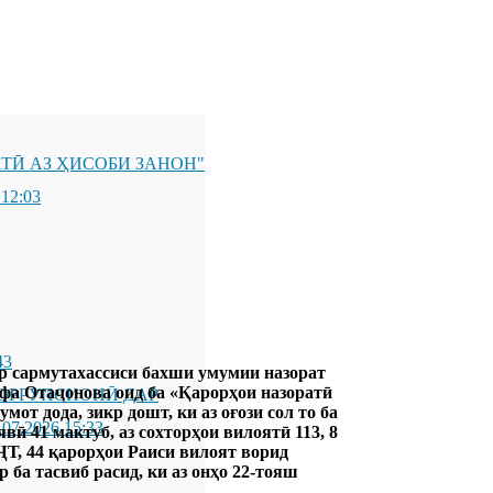
ТӢ АЗ ҲИСОБИ ЗАНОН"
 12:03
43
р сармутахассиси бахши умумии назорат
а Отаҷонова оид ба «Қарорҳои назоратӣ
ОРРУПСИОНӢ ДАР
от дода, зикр дошт, ки аз оғози сол то ба
.07.2026 15:33
вӣ 41 мактуб, аз сохторҳои вилоятӣ 113, 8
ҶТ, 44 қарорҳои Раиси вилоят ворид
 ба тасвиб расид, ки аз онҳо 22-тояш