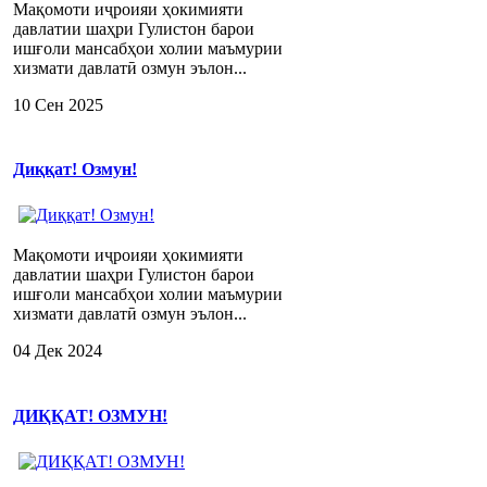
Мақомоти иҷроияи ҳокимияти
давлатии шаҳри Гулистон барои
ишғоли мансабҳои холии маъмурии
хизмати давлатӣ озмун эълон...
10 Сен 2025
Диққат! Озмун!
Мақомоти иҷроияи ҳокимияти
давлатии шаҳри Гулистон барои
ишғоли мансабҳои холии маъмурии
хизмати давлатӣ озмун эълон...
04 Дек 2024
ДИҚҚАТ! ОЗМУН!