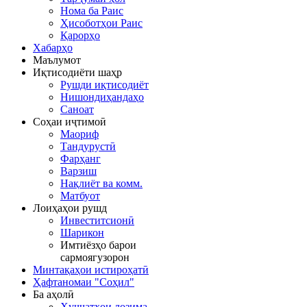
Нома ба Раис
Ҳисоботҳои Раис
Қарорҳо
Хабарҳо
Маълумот
Иқтисодиёти шаҳр
Рушди иқтисодиёт
Нишондиҳандаҳо
Саноат
Соҳаи иҷтимоӣ
Маориф
Тандурустӣ
Фарҳанг
Варзиш
Нақлиёт ва комм.
Матбуот
Лоиҳаҳои рушд
Инвеститсионӣ
Шарикон
Имтиёзҳо барои
сармоягузорон
Минтақаҳои истироҳатӣ
Ҳафтаномаи "Соҳил"
Ба аҳолӣ
Ҳуҷҷатҳои лозима