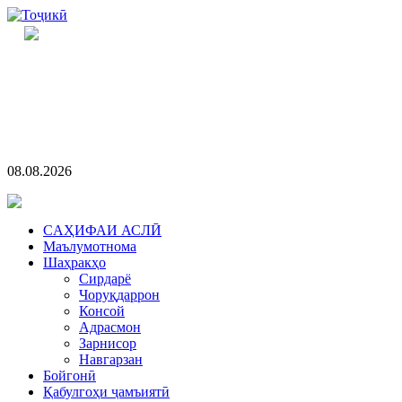
08.08.2026
CАҲИФАИ АСЛӢ
Маълумотнома
Шаҳракҳо
Сирдарё
Чоруқдаррон
Консой
Адрасмон
Зарнисор
Навгарзан
Бойгонӣ
Қабулгоҳи ҷамъиятӣ