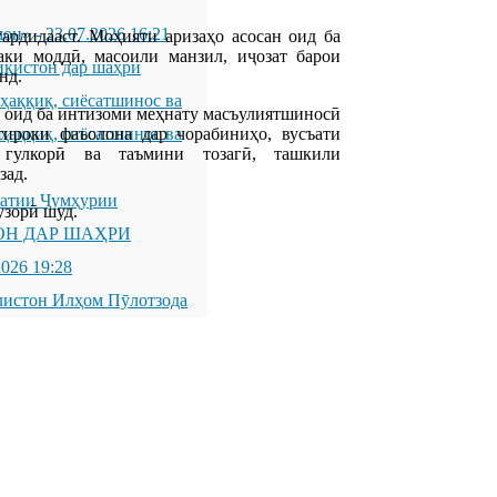
мон»
-
23.07.2026 16:21
ардидааст. Моҳияти аризаҳо асосан оид ба
аки моддӣ, масоили манзил, иҷозат барои
икистон дар шаҳри
нд.
қиқ, сиёсатшинос ва
 оид ба интизоми меҳнату масъулиятшиносӣ
ироки фаъолона дар чорабиниҳо, вусъати
қиқ, сиёсатшинос ва
, гулкорӣ ва таъмини тозагӣ, ташкили
зад.
латии Ҷумҳурии
узорӣ шуд.
ОН ДАР ШАҲРИ
2026 19:28
листон Илҳом Пӯлотзода