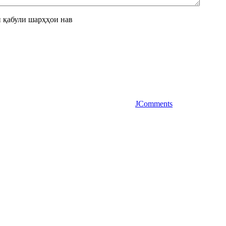
 қабули шарҳҳои нав
JComments