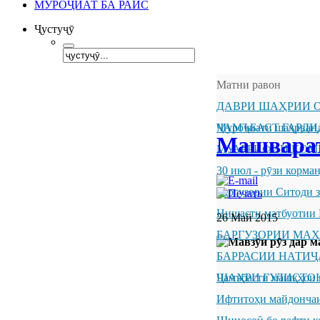
МУРОҶИАТ БА РАИС
Ҷустуҷӯ
Матни равон
ДАВРИ ШАҲРИИ О
ҶАМЪБАСТ ГАРДИ
Муроҷиати шаҳрванд
Машварат
МУАРРИФИИ КОМ
30 июл - рӯзи корм
Баргузории Ситоди 
Нишасти матбуотии 
26 Май 2015
БАРГУЗОРИИ МА
БАРРАСИИ НАТИ
ШАҲРИ ГУЛИСТО
Ҷамъбасти машқҳои 
Ифтитоҳи майдончаи