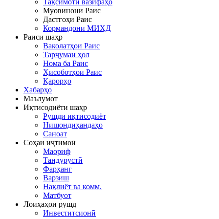
Тақсимоти вазифаҳо
Муовинони Раис
Дастгоҳи Раис
Кормандони МИҲД
Раиси шаҳр
Ваколатҳои Раис
Тарҷумаи ҳол
Нома ба Раис
Ҳисоботҳои Раис
Қарорҳо
Хабарҳо
Маълумот
Иқтисодиёти шаҳр
Рушди иқтисодиёт
Нишондиҳандаҳо
Саноат
Соҳаи иҷтимоӣ
Маориф
Тандурустӣ
Фарҳанг
Варзиш
Нақлиёт ва комм.
Матбуот
Лоиҳаҳои рушд
Инвеститсионӣ