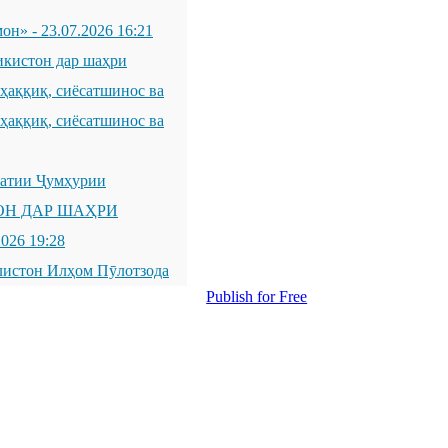
мон»
-
23.07.2026 16:21
икистон дар шаҳри
қиқ, сиёсатшинос ва
қиқ, сиёсатшинос ва
латии Ҷумҳурии
ОН ДАР ШАҲРИ
2026 19:28
листон Илҳом Пӯлотзода
Publish for Free