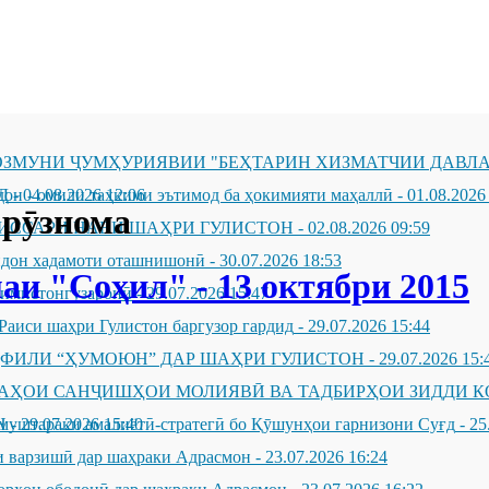
ЗМУНИ ҶУМҲУРИЯВИИ "БЕҲТАРИН ХИЗМАТЧИИ ДАВЛА
Д
он - омили таҳкими эътимод ба ҳокимияти маҳаллӣ
-
04.08.2026 12:06
-
01.08.2026
рӯзнома
ИССАРИ НАВИ ШАҲРИ ГУЛИСТОН
-
02.08.2026 09:59
андон хадамоти оташнишонӣ
-
30.07.2026 18:53
и "Соҳил" - 13 октябри 2015
зимистонгузаронӣ
-
29.07.2026 15:47
Раиси шаҳри Гулистон баргузор гардид
-
29.07.2026 15:44
ҲФИЛИ “ҲУМОЮН” ДАР ШАҲРИ ГУЛИСТОН
-
29.07.2026 15:
ҶАҲОИ САНҶИШҲОИ МОЛИЯВӢ ВА ТАДБИРҲОИ ЗИДДИ К
Н
муштараки амалиётӣ-стратегӣ бо Қӯшунҳои гарнизони Суғд
-
29.07.2026 15:40
-
25
 варзишӣ дар шаҳраки Адрасмон
-
23.07.2026 16:24