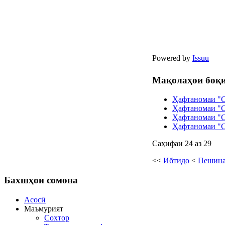
Powered by
Issuu
Мақолаҳои боқи
Ҳафтаномаи "С
Ҳафтаномаи "С
Ҳафтаномаи "Со
Ҳафтаномаи "Со
Саҳифаи 24 аз 29
<<
Ибтидо
<
Пешин
Бахшҳои
сомона
Асосӣ
Маъмурият
Сохтор