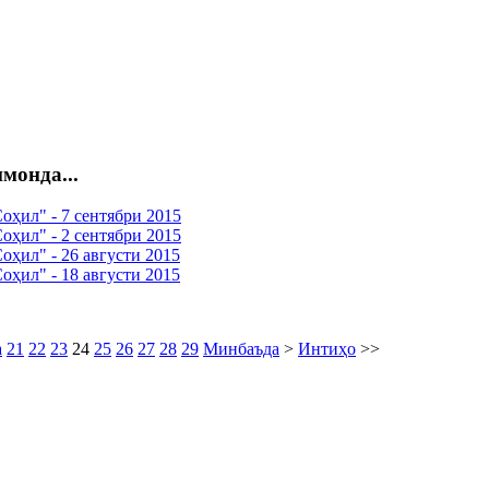
монда...
оҳил" - 7 сентябри 2015
оҳил" - 2 сентябри 2015
ҳил" - 26 августи 2015
ҳил" - 18 августи 2015
а
21
22
23
24
25
26
27
28
29
Минбаъда
>
Интиҳо
>>