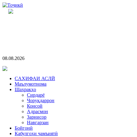
08.08.2026
CАҲИФАИ АСЛӢ
Маълумотнома
Шаҳракҳо
Сирдарё
Чоруқдаррон
Консой
Адрасмон
Зарнисор
Навгарзан
Бойгонӣ
Қабулгоҳи ҷамъиятӣ