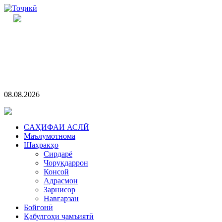
08.08.2026
CАҲИФАИ АСЛӢ
Маълумотнома
Шаҳракҳо
Сирдарё
Чоруқдаррон
Консой
Адрасмон
Зарнисор
Навгарзан
Бойгонӣ
Қабулгоҳи ҷамъиятӣ