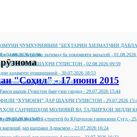
ЗМУНИ ҶУМҲУРИЯВИИ "БЕҲТАРИН ХИЗМАТЧИИ ДАВЛА
Д
он - омили таҳкими эътимод ба ҳокимияти маҳаллӣ
-
04.08.2026 12:06
-
01.08.2026
рӯзнома
ИССАРИ НАВИ ШАҲРИ ГУЛИСТОН
-
02.08.2026 09:59
андон хадамоти оташнишонӣ
-
30.07.2026 18:53
аи "Соҳил" - 17 июни 2015
зимистонгузаронӣ
-
29.07.2026 15:47
Раиси шаҳри Гулистон баргузор гардид
-
29.07.2026 15:44
ҲФИЛИ “ҲУМОЮН” ДАР ШАҲРИ ГУЛИСТОН
-
29.07.2026 15:
ҶАҲОИ САНҶИШҲОИ МОЛИЯВӢ ВА ТАДБИРҲОИ ЗИДДИ К
Н
муштараки амалиётӣ-стратегӣ бо Қӯшунҳои гарнизони Суғд
-
29.07.2026 15:40
-
25
 варзишӣ дар шаҳраки Адрасмон
-
23.07.2026 16:24