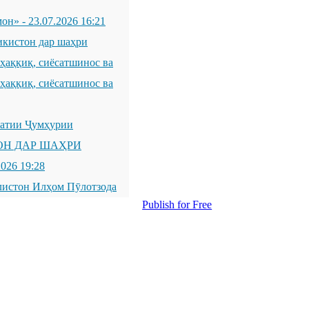
мон»
-
23.07.2026 16:21
икистон дар шаҳри
қиқ, сиёсатшинос ва
қиқ, сиёсатшинос ва
латии Ҷумҳурии
ОН ДАР ШАҲРИ
2026 19:28
листон Илҳом Пӯлотзода
Publish for Free