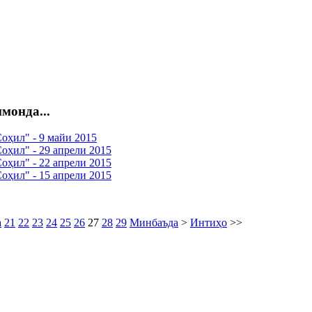
монда...
оҳил" - 9 майи 2015
оҳил" - 29 апрели 2015
оҳил" - 22 апрели 2015
оҳил" - 15 апрели 2015
а
21
22
23
24
25
26
27
28
29
Минбаъда
>
Интиҳо
>>