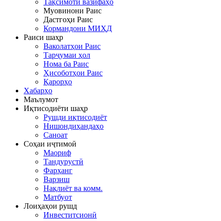
Тақсимоти вазифаҳо
Муовинони Раис
Дастгоҳи Раис
Кормандони МИҲД
Раиси шаҳр
Ваколатҳои Раис
Тарҷумаи ҳол
Нома ба Раис
Ҳисоботҳои Раис
Қарорҳо
Хабарҳо
Маълумот
Иқтисодиёти шаҳр
Рушди иқтисодиёт
Нишондиҳандаҳо
Саноат
Соҳаи иҷтимоӣ
Маориф
Тандурустӣ
Фарҳанг
Варзиш
Нақлиёт ва комм.
Матбуот
Лоиҳаҳои рушд
Инвеститсионӣ