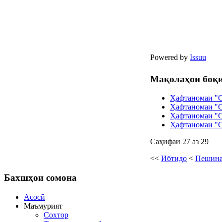
Powered by
Issuu
Мақолаҳои боқи
Ҳафтаномаи "С
Ҳафтаномаи "С
Ҳафтаномаи "С
Ҳафтаномаи "С
Саҳифаи 27 аз 29
<<
Ибтидо
<
Пешин
Бахшҳои
сомона
Асосӣ
Маъмурият
Сохтор