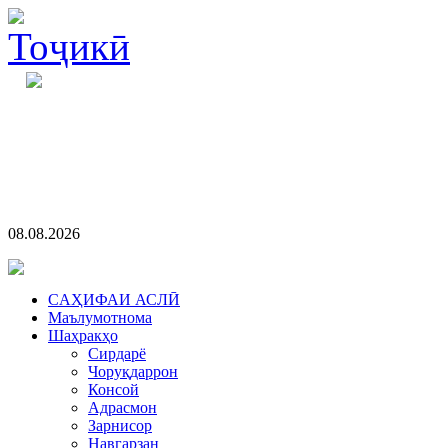
08.08.2026
CАҲИФАИ АСЛӢ
Маълумотнома
Шаҳракҳо
Сирдарё
Чоруқдаррон
Консой
Адрасмон
Зарнисор
Навгарзан