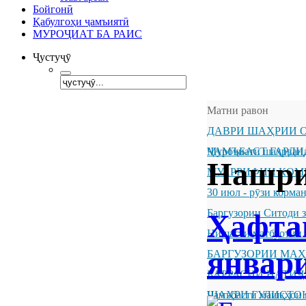
Бойгонӣ
Қабулгоҳи ҷамъиятӣ
МУРОҶИАТ БА РАИС
Ҷустуҷӯ
Матни равон
ДАВРИ ШАҲРИИ О
ҶАМЪБАСТ ГАРДИ
Муроҷиати шаҳрванд
Нашри
МУАРРИФИИ КОМ
30 июл - рӯзи корм
Баргузории Ситоди 
Ҳафта
Нишасти матбуотии 
январи
БАРГУЗОРИИ МА
БАРРАСИИ НАТИ
ШАҲРИ ГУЛИСТО
Ҷамъбасти машқҳои 