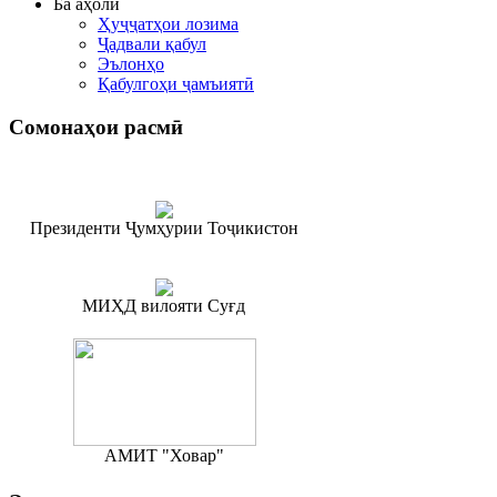
Ба аҳолӣ
Ҳуҷҷатҳои лозима
Ҷадвали қабул
Эълонҳо
Қабулгоҳи ҷамъиятӣ
Сомонаҳои
расмӣ
Президенти Ҷумҳурии Тоҷикистон
МИҲД вилояти Суғд
АМИТ "Ховар"