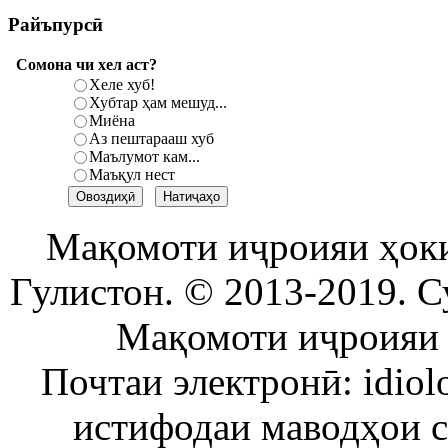
Райъпурсӣ
Сомона чи хел аст?
Хеле хуб!
Хубтар ҳам мешуд...
Миёна
Аз пештарааш хуб
Маълумот кам...
Маъқул нест
Мақомоти иҷроияи ҳок
Гулистон. © 2013-2019. С
Мақомоти иҷроияи 
Почтаи электронӣ: idiol
истифодаи маводҳои 