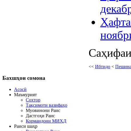
декаб
Ҳафта
ноябр
Саҳифаи 
<<
Ибтидо
<
Пешин
Бахшҳои
сомона
Асосӣ
Маъмурият
Сохтор
Тақсимоти вазифаҳо
Муовинони Раис
Дастгоҳи Раис
Кормандони МИҲД
Раиси шаҳр