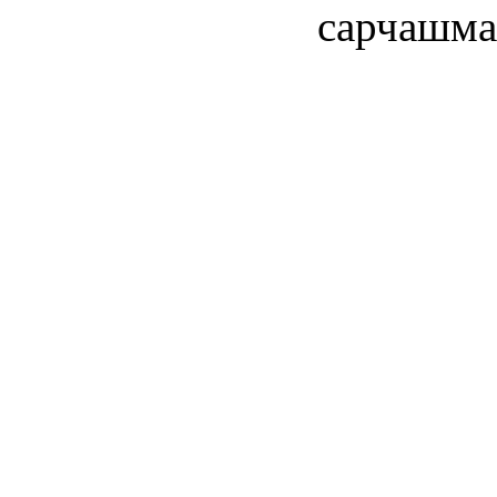
сарчашма