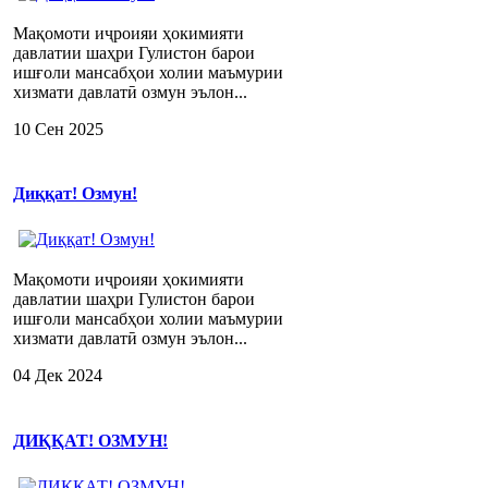
Мақомоти иҷроияи ҳокимияти
давлатии шаҳри Гулистон барои
ишғоли мансабҳои холии маъмурии
хизмати давлатӣ озмун эълон...
10 Сен 2025
Диққат! Озмун!
Мақомоти иҷроияи ҳокимияти
давлатии шаҳри Гулистон барои
ишғоли мансабҳои холии маъмурии
хизмати давлатӣ озмун эълон...
04 Дек 2024
ДИҚҚАТ! ОЗМУН!