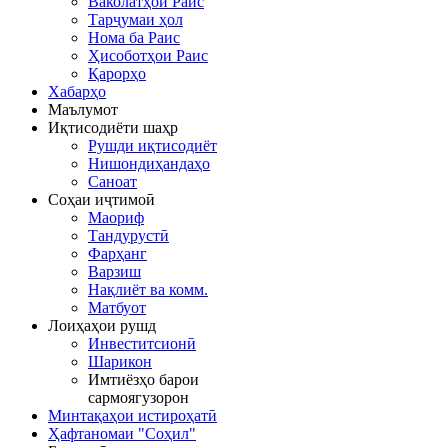
Ваколатҳои Раис
Тарҷумаи ҳол
Нома ба Раис
Ҳисоботҳои Раис
Қарорҳо
Хабарҳо
Маълумот
Иқтисодиёти шаҳр
Рушди иқтисодиёт
Нишондиҳандаҳо
Саноат
Соҳаи иҷтимоӣ
Маориф
Тандурустӣ
Фарҳанг
Варзиш
Нақлиёт ва комм.
Матбуот
Лоиҳаҳои рушд
Инвеститсионӣ
Шарикон
Имтиёзҳо барои
сармоягузорон
Минтақаҳои истироҳатӣ
Ҳафтаномаи "Соҳил"