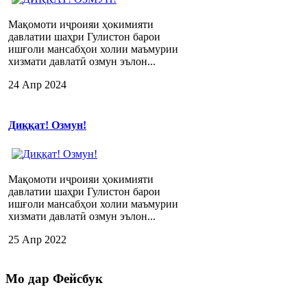
Мақомоти иҷроияи ҳокимияти
давлатии шаҳри Гулистон барои
ишғоли мансабҳои холии маъмурии
хизмати давлатӣ озмун эълон...
24 Апр 2024
Диққат! Озмун!
Мақомоти иҷроияи ҳокимияти
давлатии шаҳри Гулистон барои
ишғоли мансабҳои холии маъмурии
хизмати давлатӣ озмун эълон...
25 Апр 2022
Мо
дар Фейсбук