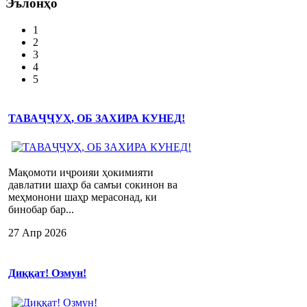
Эълонҳо
1
2
3
4
5
ТАВАҶҶУҲ, ОБ ЗАХИРА КУНЕД!
Мақомоти иҷроияи ҳокимияти
давлатии шаҳр ба самъи сокинон ва
меҳмонони шаҳр мерасонад, ки
бинобар бар...
27 Апр 2026
Диққат! Озмун!