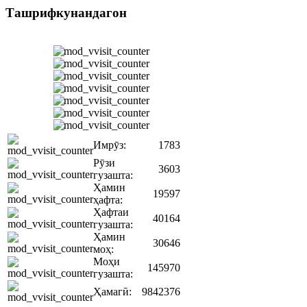
Ташрифкунандагон
Имрӯз:
1783
Рӯзи
3603
гузашта:
Ҳамин
19597
ҳафта:
Ҳафтаи
40164
гузашта:
Ҳамин
30646
моҳ:
Моҳи
145970
гузашта:
Ҳамагӣ:
9842376