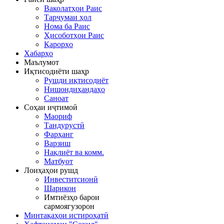
Ваколатҳои Раис
Тарҷумаи ҳол
Нома ба Раис
Ҳисоботҳои Раис
Қарорҳо
Хабарҳо
Маълумот
Иқтисодиёти шаҳр
Рушди иқтисодиёт
Нишондиҳандаҳо
Саноат
Соҳаи иҷтимоӣ
Маориф
Тандурустӣ
Фарҳанг
Варзиш
Нақлиёт ва комм.
Матбуот
Лоиҳаҳои рушд
Инвеститсионӣ
Шарикон
Имтиёзҳо барои
сармоягузорон
Минтақаҳои истироҳатӣ