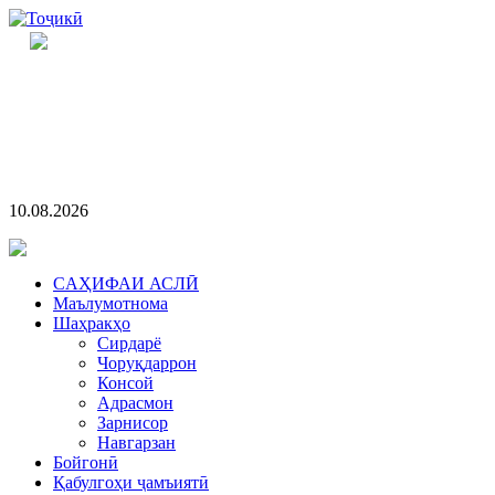
10.08.2026
CАҲИФАИ АСЛӢ
Маълумотнома
Шаҳракҳо
Сирдарё
Чоруқдаррон
Консой
Адрасмон
Зарнисор
Навгарзан
Бойгонӣ
Қабулгоҳи ҷамъиятӣ