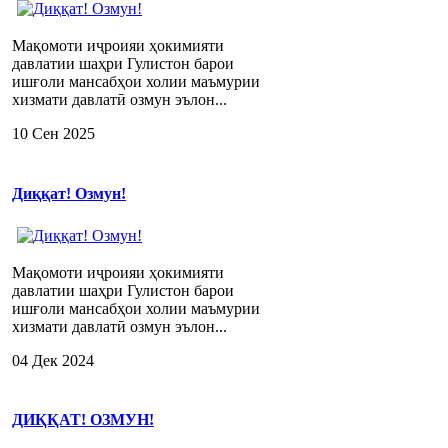
Мақомоти иҷроияи ҳокимияти
давлатии шаҳри Гулистон барои
ишғоли мансабҳои холии маъмурии
хизмати давлатӣ озмун эълон...
10 Сен 2025
Диққат! Озмун!
Мақомоти иҷроияи ҳокимияти
давлатии шаҳри Гулистон барои
ишғоли мансабҳои холии маъмурии
хизмати давлатӣ озмун эълон...
04 Дек 2024
ДИҚҚАТ! ОЗМУН!