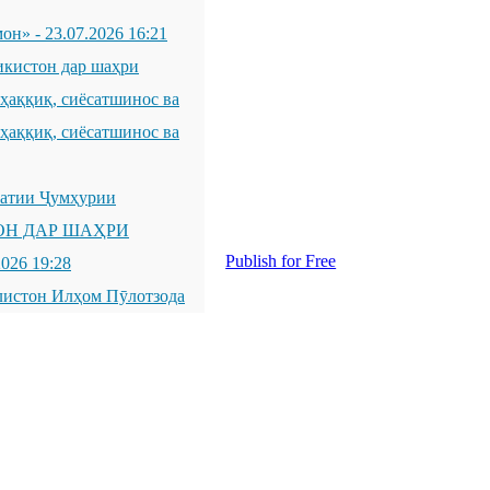
мон»
-
23.07.2026 16:21
икистон дар шаҳри
қиқ, сиёсатшинос ва
қиқ, сиёсатшинос ва
латии Ҷумҳурии
ОН ДАР ШАҲРИ
Publish for Free
2026 19:28
листон Илҳом Пӯлотзода