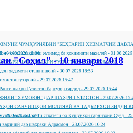
ЗМУНИ ҶУМҲУРИЯВИИ "БЕҲТАРИН ХИЗМАТЧИИ ДАВЛА
Д
он - омили таҳкими эътимод ба ҳокимияти маҳаллӣ
-
04.08.2026 12:06
-
01.08.2026
и "Соҳил" - 10 январи 2018
ИССАРИ НАВИ ШАҲРИ ГУЛИСТОН
-
02.08.2026 09:59
андон хадамоти оташнишонӣ
-
30.07.2026 18:53
зимистонгузаронӣ
-
29.07.2026 15:47
Раиси шаҳри Гулистон баргузор гардид
-
29.07.2026 15:44
ҲФИЛИ “ҲУМОЮН” ДАР ШАҲРИ ГУЛИСТОН
-
29.07.2026 15:
ҶАҲОИ САНҶИШҲОИ МОЛИЯВӢ ВА ТАДБИРҲОИ ЗИДДИ К
Н
муштараки амалиётӣ-стратегӣ бо Қӯшунҳои гарнизони Суғд
-
29.07.2026 15:40
-
25
 варзишӣ дар шаҳраки Адрасмон
-
23.07.2026 16:24