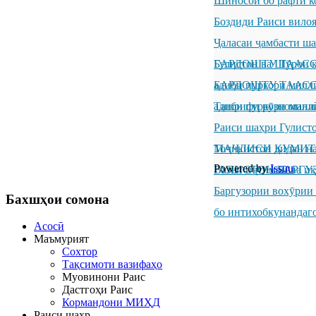
Шиносоӣ бо рафти к
Боздиди Раиси вило
Ҷаласаи ҷамбасти ш
Гулистон ва Шӯрои к
БАРДОШТУ ТААССУР
адиби пуркори милл
БАРДОШТУ ТААССУР
адиби пуркори милл
Ташрифи рӯзноманиг
Раиси шаҳри Гулисто
Тоҷикистон дидан н
МАҶЛИСИ КУМИТ
Powered by
Issuu
ГУЛИСТОН БАРГУ
Вазъи иҷтимоӣ ва иқ
Баргузории вохӯрии
Бахшҳои
сомона
бо интихобкунандаг
Асосӣ
Маъмурият
Сохтор
Тақсимоти вазифаҳо
Муовинони Раис
Дастгоҳи Раис
Кормандони МИҲД
Раиси шаҳр