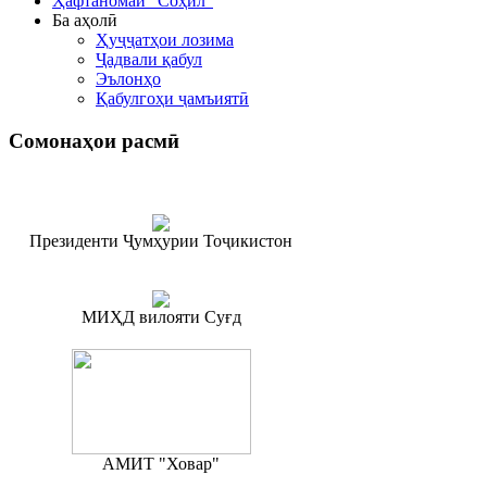
Ҳафтаномаи "Соҳил"
Ба аҳолӣ
Ҳуҷҷатҳои лозима
Ҷадвали қабул
Эълонҳо
Қабулгоҳи ҷамъиятӣ
Сомонаҳои
расмӣ
Президенти Ҷумҳурии Тоҷикистон
МИҲД вилояти Суғд
АМИТ "Ховар"