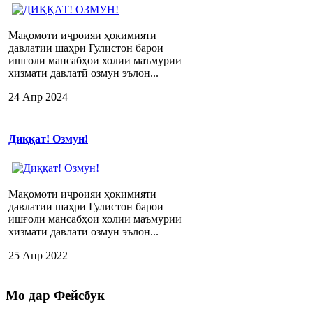
Мақомоти иҷроияи ҳокимияти
давлатии шаҳри Гулистон барои
ишғоли мансабҳои холии маъмурии
хизмати давлатӣ озмун эълон...
24 Апр 2024
Диққат! Озмун!
Мақомоти иҷроияи ҳокимияти
давлатии шаҳри Гулистон барои
ишғоли мансабҳои холии маъмурии
хизмати давлатӣ озмун эълон...
25 Апр 2022
Мо
дар Фейсбук