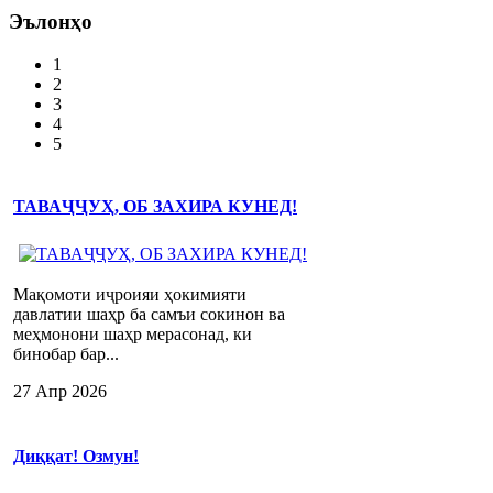
Эълонҳо
1
2
3
4
5
ТАВАҶҶУҲ, ОБ ЗАХИРА КУНЕД!
Мақомоти иҷроияи ҳокимияти
давлатии шаҳр ба самъи сокинон ва
меҳмонони шаҳр мерасонад, ки
бинобар бар...
27 Апр 2026
Диққат! Озмун!