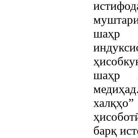
истиф
муштари
шаҳр 
индукси
ҳисобку
шаҳр 
медиҳа
халқҳо
ҳисобо
барқ ист