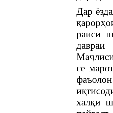
Дар ёзд
қарорҳо
раиси ш
давраи
Маҷлиси
се маро
фаъолон
иқтисод
халқи ш