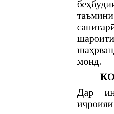
беҳбуди
таъми
санита
шарои
шаҳрван
монд.
К
Дар ин
иҷроия