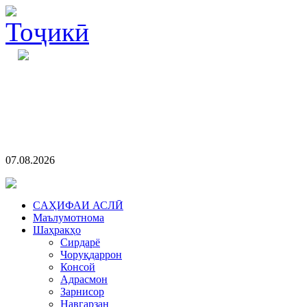
07.08.2026
CАҲИФАИ АСЛӢ
Маълумотнома
Шаҳракҳо
Сирдарё
Чоруқдаррон
Консой
Адрасмон
Зарнисор
Навгарзан