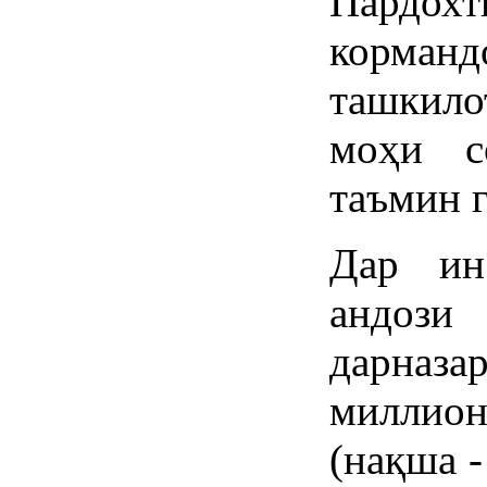
Пардо
корма
ташкило
моҳи с
таъмин 
Дар ин
андо
дарназ
миллио
(нақша -