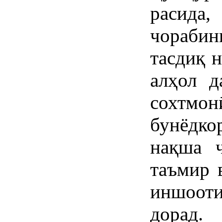
расид
чорабин
тасдиқ н
алҳол д
сохтмо
бунёдко
нақша ҷ
таъмир 
иншооти
дорад.