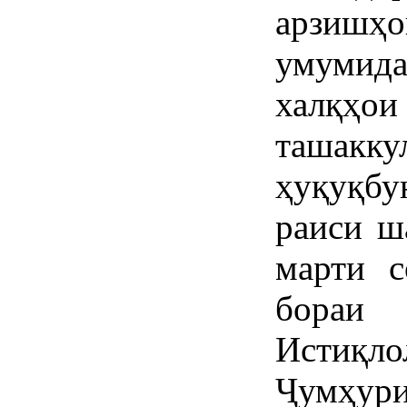
арзиш
умумида
халқҳ
ташакку
ҳуқуқб
раиси ш
марти 
бораи
Истиқ
Ҷумҳури