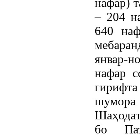
нафар) 
– 204 н
640 наф
мебара
январ-н
нафар с
гирифт
шумор
Шаҳодат
бо Пат