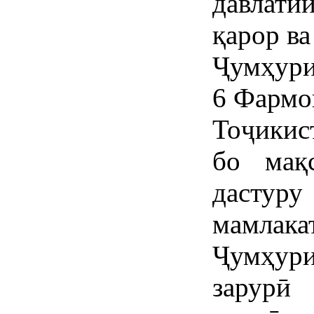
давлат
қарор в
Ҷумҳури
6 Фармо
Тоҷикис
бо мақ
дастур
мамла
Ҷумҳури
зарурӣ