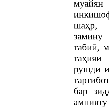
муайя
инкишо
шаҳр, 
замину 
табиӣ, 
таҳияи
рушди и
тартибо
бар зид
амнияту