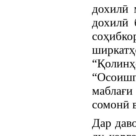
дохилӣ 
дохилӣ 
соҳиб
ширкатҳ
“Қоли
“Осоиш
маблағи
сомонӣ в
Дар дав