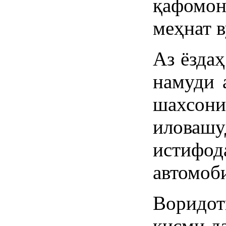
қафомо
меҳнат в
Аз ёздаҳ
намуди 
шахсони
иловашу
истифо
автомоб
Воридот
қисми д