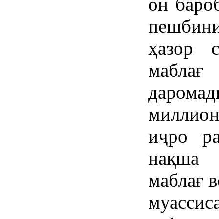
он баро
пешбини
ҳазор 
маблағ
дарома
миллион
иҷро ра
нақша 
маблағ 
муасси