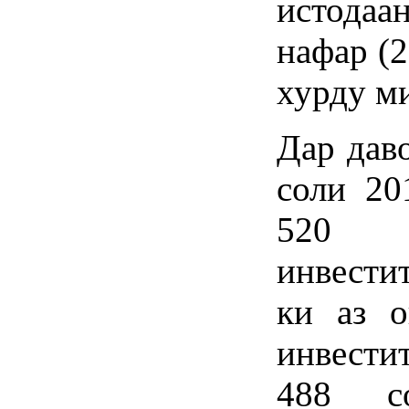
истодаа
нафар (
хурду м
Дар дав
соли 20
520 
инвести
ки аз 
инвести
488 со