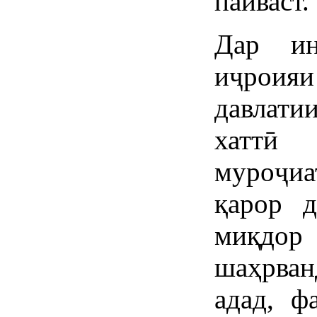
пайваст.
Дар ин
иҷроия
давлати
хаттӣ 
муроҷи
қарор д
миқдор
шаҳрван
адад, ф