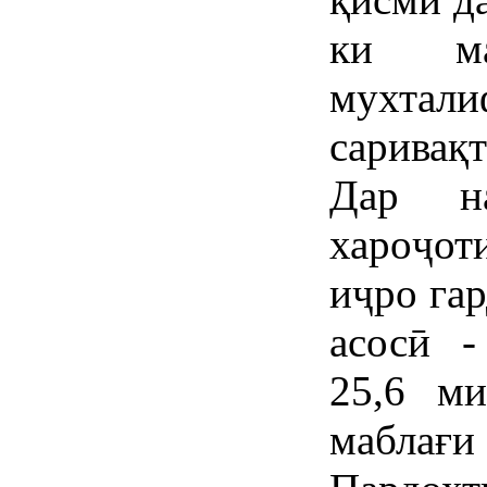
ки маб
мухта
саривақ
Дар н
хароҷот
иҷро гар
асосӣ -
25,6 м
маблағи