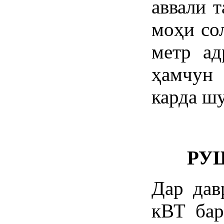
аввали т
моҳи со
метр ад
ҳамчун
карда шу
РУ
Дар дав
кВТ бар