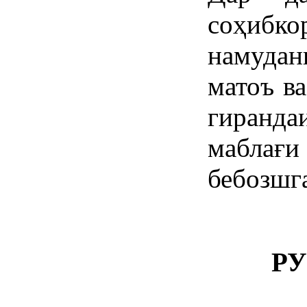
соҳибко
намуда
матоъ ва
гиранда
маблағи
бебозшг
РУ