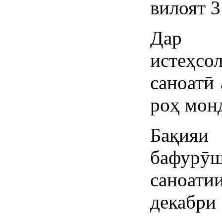
вилоят 3
Дар к
истеҳсо
саноатӣ 
роҳ мон
Бақияи
бафурӯ
саноати
декабри