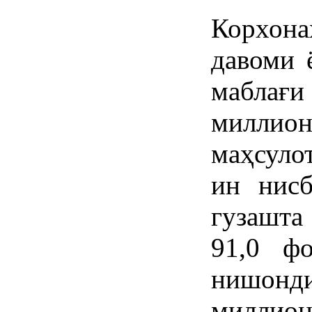
Корхона
давоми 
мабла
миллио
маҳсуло
ин нисб
гузашта
91,0 ф
нишонди
миллион