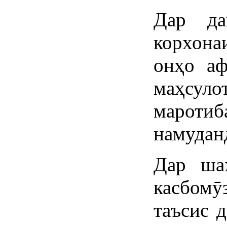
Дар да
корхона
онҳо аф
маҳсуло
марот
намудан
Дар ша
касбом
таъсис д