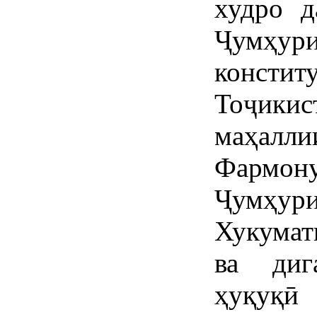
худро д
Ҷумҳур
консти
Тоҷикис
маҳалли
Фармон
Ҷумҳури
Хукумат
ва диг
ҳуқуқӣ