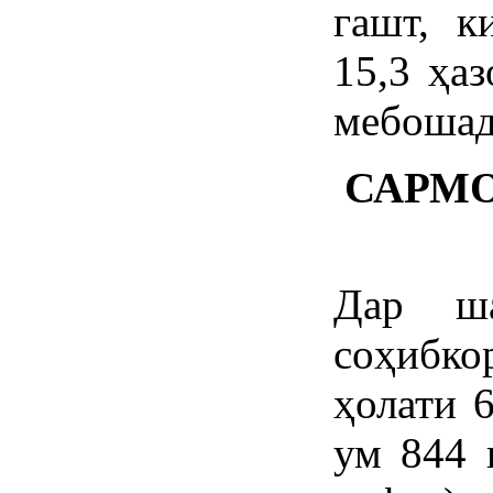
гашт, к
15,3 ҳа
мебошад
САРМО
Дар ш
соҳибк
ҳолати 
ум 844 