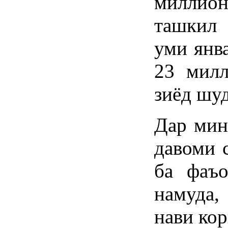
миллио
ташкил 
уми янв
23 милл
зиёд шуд
Дар мин
давоми 
ба фаъо
намуда
нави кор