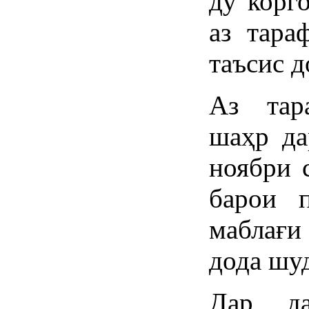
ду корг
аз тара
таъсис д
Аз тар
шаҳр да
ноябри 
барои 
маблағи
дода шуд
Дар д