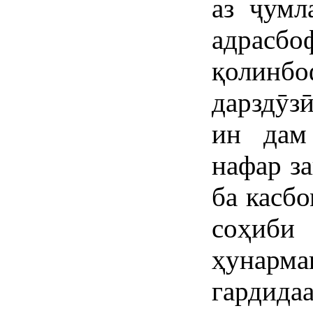
аз ҷумл
адрас
қолин
дарздӯзӣ
ин дам
нафар з
ба касб
соҳи
ҳунарм
гардид