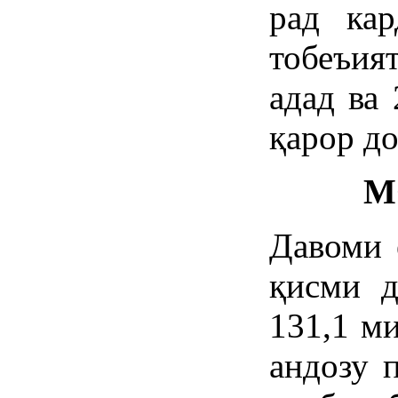
рад кар
тобеъия
адад ва
қарор до
М
Давоми 
қисми д
131,1 м
андозу 