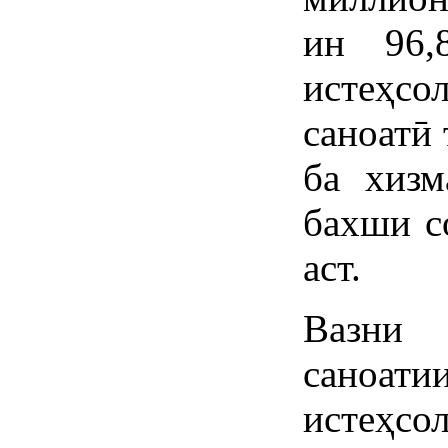
ин 96,
истеҳсо
саноатӣ 
ба хизм
бахши с
аст.
Вазни
саноа
истеҳсо