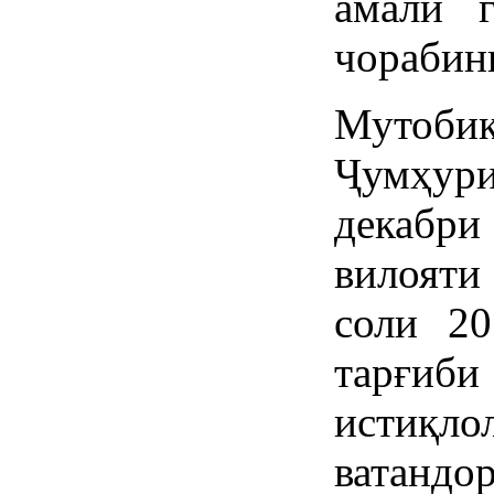
амалӣ 
чорабини
Мутоби
Ҷумҳури
декабри
вилояти
соли 2
тарғиб
истиқло
ватанд