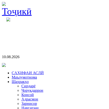
10.08.2026
CАҲИФАИ АСЛӢ
Маълумотнома
Шаҳракҳо
Сирдарё
Чоруқдаррон
Консой
Адрасмон
Зарнисор
Навгарзан