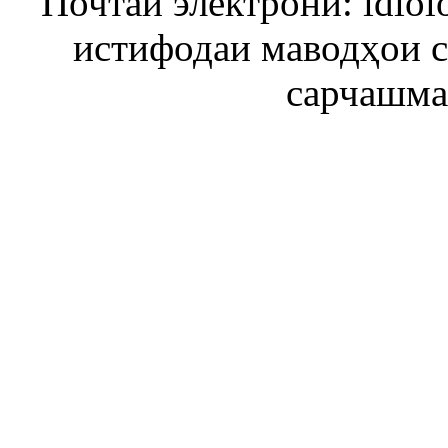
Почтаи электронӣ: idiol
истифодаи маводҳои 
сарчашма