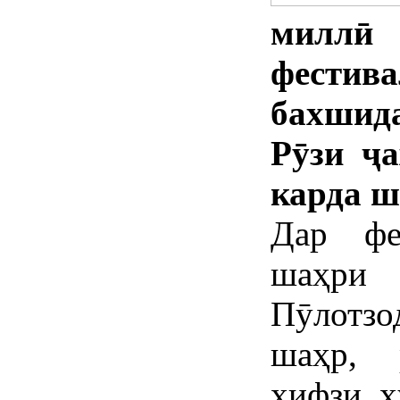
миллӣ 
фести
бахшид
Рӯзи ҷа
карда ш
Дар фе
шаҳри
Пӯлотз
шаҳр, 
ҳифзи ҳ