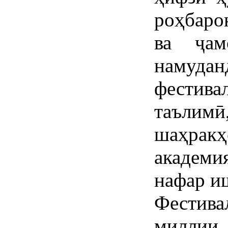
роҳбаро
ва ҷам
намуд
фестива
таълимӣ
шаҳра
академ
нафар и
Фестива
миллии