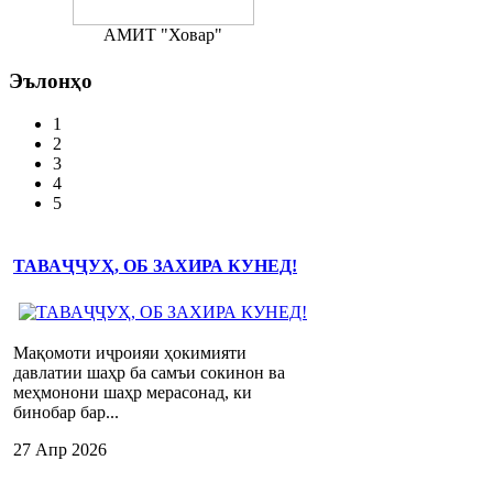
АМИТ "Ховар"
Эълонҳо
1
2
3
4
5
ТАВАҶҶУҲ, ОБ ЗАХИРА КУНЕД!
Мақомоти иҷроияи ҳокимияти
давлатии шаҳр ба самъи сокинон ва
меҳмонони шаҳр мерасонад, ки
бинобар бар...
27 Апр 2026