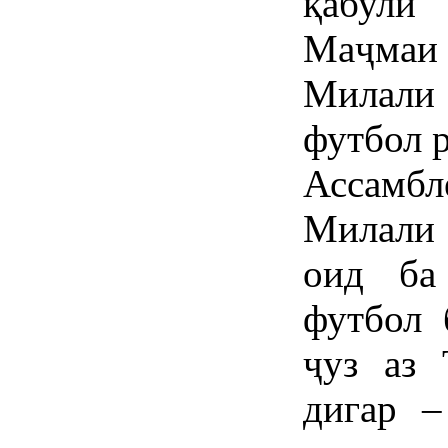
қабули
Маҷма
Милали 
футбол р
Ассамбл
Милали
оид ба
футбол 
ҷуз аз 
дигар –