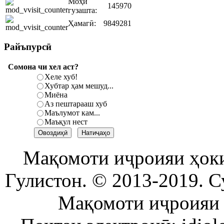
Моҳи
145970
гузашта:
Ҳамагӣ:
9849281
Райъпурсӣ
Сомона чи хел аст?
Хеле хуб!
Хубтар ҳам мешуд...
Миёна
Аз пештарааш хуб
Маълумот кам...
Маъқул нест
Мақомоти иҷроияи ҳок
Гулистон. © 2013-2019. С
Мақомоти иҷроияи 