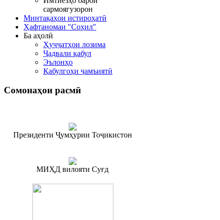
Имтиёзҳо барои
сармоягузорон
Минтақаҳои истироҳатӣ
Ҳафтаномаи "Соҳил"
Ба аҳолӣ
Ҳуҷҷатҳои лозима
Ҷадвали қабул
Эълонҳо
Қабулгоҳи ҷамъиятӣ
Сомонаҳои
расмӣ
Президенти Ҷумҳурии Тоҷикистон
МИҲД вилояти Суғд