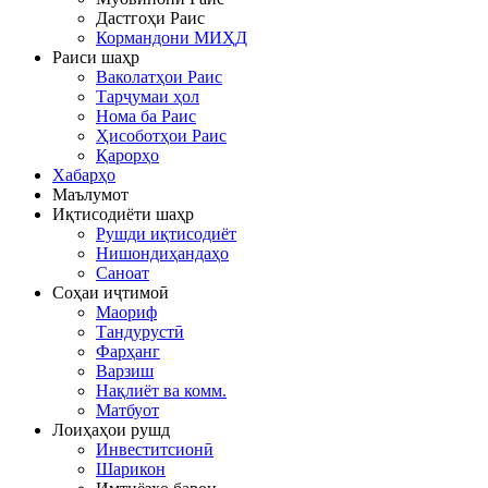
Дастгоҳи Раис
Кормандони МИҲД
Раиси шаҳр
Ваколатҳои Раис
Тарҷумаи ҳол
Нома ба Раис
Ҳисоботҳои Раис
Қарорҳо
Хабарҳо
Маълумот
Иқтисодиёти шаҳр
Рушди иқтисодиёт
Нишондиҳандаҳо
Саноат
Соҳаи иҷтимоӣ
Маориф
Тандурустӣ
Фарҳанг
Варзиш
Нақлиёт ва комм.
Матбуот
Лоиҳаҳои рушд
Инвеститсионӣ
Шарикон