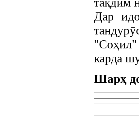
тақдим 
Дар идо
танду
"Соҳил"
карда шу
Шарҳ д