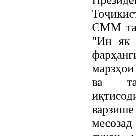
Тоҷики
СММ таъ
"Ин як 
фарҳанг
марзҳои
ва та
иқтисод
варзише 
месозад