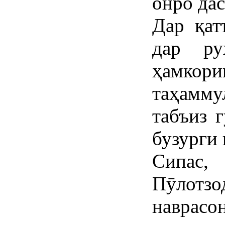
онро дас
Дар қат
дар ру
ҳамкори
таҳамму
табъиз 
бузурги 
Сипас
Пӯлотзо
наврасо