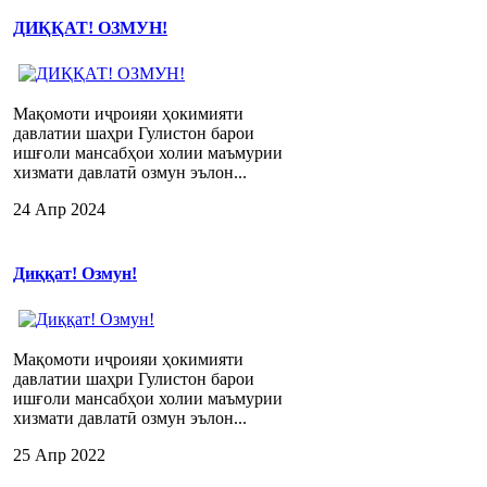
ДИҚҚАТ! ОЗМУН!
Мақомоти иҷроияи ҳокимияти
давлатии шаҳри Гулистон барои
ишғоли мансабҳои холии маъмурии
хизмати давлатӣ озмун эълон...
24 Апр 2024
Диққат! Озмун!
Мақомоти иҷроияи ҳокимияти
давлатии шаҳри Гулистон барои
ишғоли мансабҳои холии маъмурии
хизмати давлатӣ озмун эълон...
25 Апр 2022