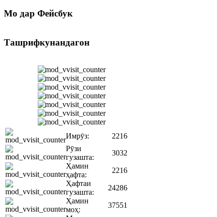
Мо
дар Фейсбук
Ташрифкунандагон
Имрӯз:
2216
Рӯзи
3032
гузашта:
Ҳамин
2216
ҳафта:
Ҳафтаи
24286
гузашта:
Ҳамин
37551
моҳ: