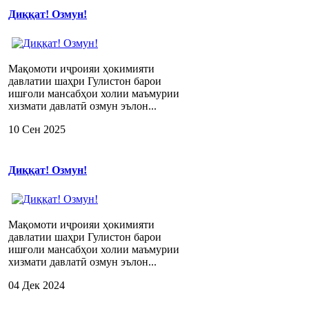
Диққат! Озмун!
Мақомоти иҷроияи ҳокимияти
давлатии шаҳри Гулистон барои
ишғоли мансабҳои холии маъмурии
хизмати давлатӣ озмун эълон...
10 Сен 2025
Диққат! Озмун!
Мақомоти иҷроияи ҳокимияти
давлатии шаҳри Гулистон барои
ишғоли мансабҳои холии маъмурии
хизмати давлатӣ озмун эълон...
04 Дек 2024