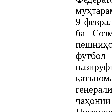
муҳтара
9 февра
ба Соз
пешниҳ
футбо
пазируф
қатъном
генера
ҷаҳонии 
Президе