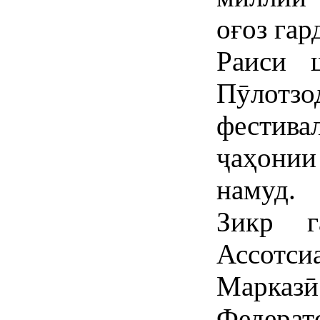
оғоз гар
Раиси 
Пӯлот
фестива
ҷаҳони
намуд.
Зикр г
Ассотс
Марказ
Федерат