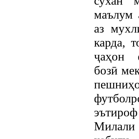
сухан 
маълум 
аз мухл
карда, 
ҷаҳон 
бозӣ ме
пешниҳ
футбол
эътиро
Милали