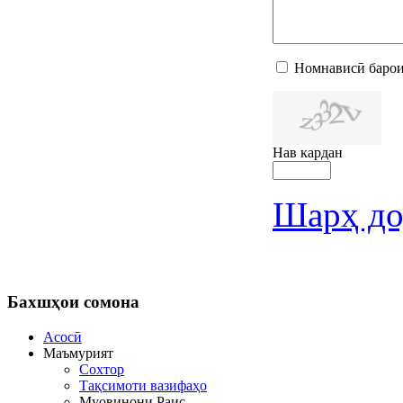
Номнависӣ барои
Нав кардан
Шарҳ до
Бахшҳои
сомона
Асосӣ
Маъмурият
Сохтор
Тақсимоти вазифаҳо
Муовинони Раис