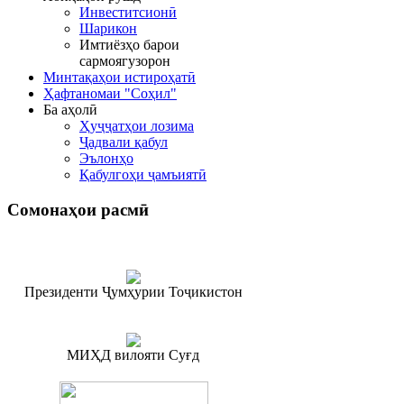
Инвеститсионӣ
Шарикон
Имтиёзҳо барои
сармоягузорон
Минтақаҳои истироҳатӣ
Ҳафтаномаи "Соҳил"
Ба аҳолӣ
Ҳуҷҷатҳои лозима
Ҷадвали қабул
Эълонҳо
Қабулгоҳи ҷамъиятӣ
Сомонаҳои
расмӣ
Президенти Ҷумҳурии Тоҷикистон
МИҲД вилояти Суғд