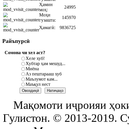
Ҳамин
24995
моҳ:
Моҳи
145970
гузашта:
Ҳамагӣ:
9836725
Райъпурсӣ
Сомона чи хел аст?
Хеле хуб!
Хубтар ҳам мешуд...
Миёна
Аз пештарааш хуб
Маълумот кам...
Маъқул нест
Мақомоти иҷроияи ҳок
Гулистон. © 2013-2019. С