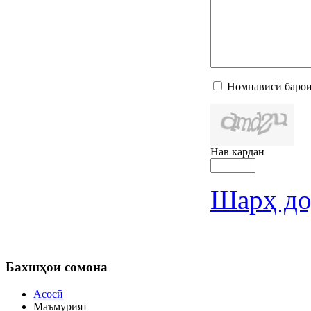
Номнависӣ барои
Нав кардан
Шарҳ до
Бахшҳои
сомона
Асосӣ
Маъмурият