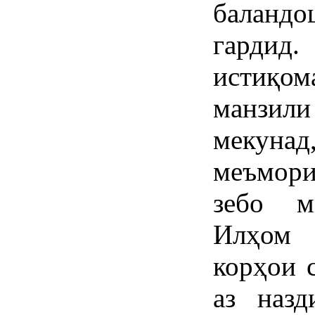
баландо
гардид.
истиқом
манзи
мекун
меъмори
зебо м
Илҳом 
корҳои 
аз наз