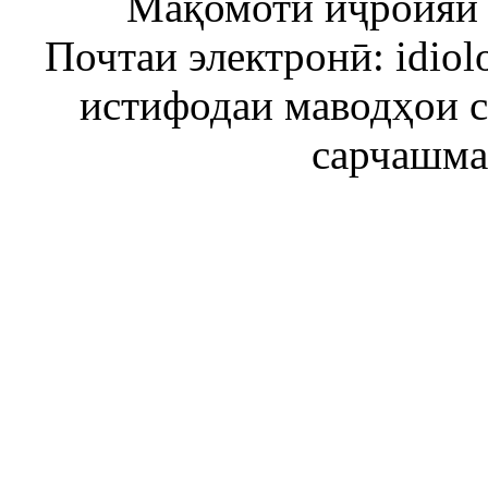
Мақомоти иҷроияи 
Почтаи электронӣ: idiol
истифодаи маводҳои 
сарчашма