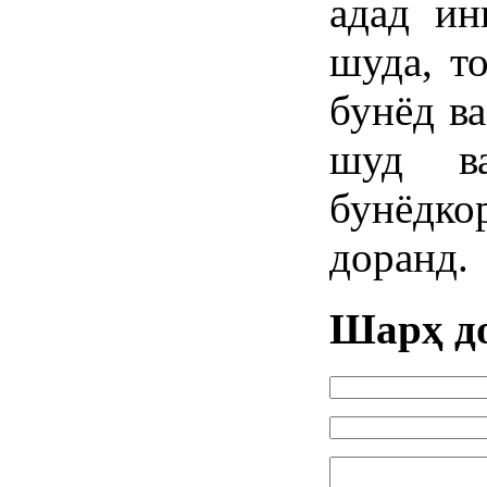
адад ин
шуда, т
бунёд ва
шуд ва
бунёд
доранд.
Шарҳ д