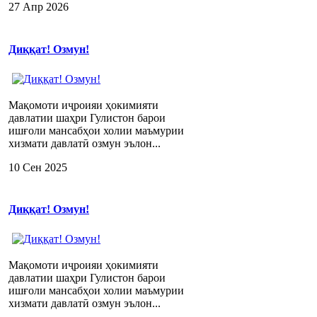
27 Апр 2026
Диққат! Озмун!
Мақомоти иҷроияи ҳокимияти
давлатии шаҳри Гулистон барои
ишғоли мансабҳои холии маъмурии
хизмати давлатӣ озмун эълон...
10 Сен 2025
Диққат! Озмун!
Мақомоти иҷроияи ҳокимияти
давлатии шаҳри Гулистон барои
ишғоли мансабҳои холии маъмурии
хизмати давлатӣ озмун эълон...