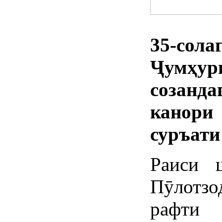
35-сола
Ҷумҳур
созанд
канори
суръати
​Раиси
Пӯлотзо
рафти