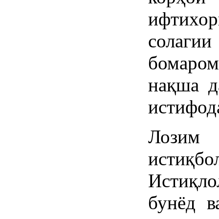
ифтихо
солагии
бомаром
нақша д
истифод
Лозим 
истиқб
Истиқл
бунёд в