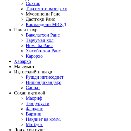
Сохтор
Тақсимоти вазифаҳо
Муовинони Раис
Дастгоҳи Раис
Кормандони МИҲД
Раиси шаҳр
Ваколатҳои Раис
Тарҷумаи ҳол
Нома ба Раис
Ҳисоботҳои Раис
Қарорҳо
Хабарҳо
Маълумот
Иқтисодиёти шаҳр
Рушди иқтисодиёт
Нишондиҳандаҳо
Саноат
Соҳаи иҷтимоӣ
Маориф
Тандурустӣ
Фарҳанг
Варзиш
Нақлиёт ва комм.
Матбуот
Лоиҳаҳои рушд