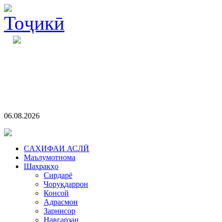
06.08.2026
CАҲИФАИ АСЛӢ
Маълумотнома
Шаҳракҳо
Сирдарё
Чоруқдаррон
Консой
Адрасмон
Зарнисор
Навгарзан