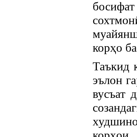
босифа
сохтмо
муайянш
корҳо ба
Таъкид 
эълон г
вусъат 
созанда
худшино
корҳои 