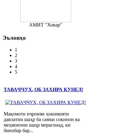
АМИТ "Ховар"
Эълонҳо
1
2
3
4
5
ТАВАҶҶУҲ, ОБ ЗАХИРА КУНЕД!
Мақомоти иҷроияи ҳокимияти
давлатии шаҳр ба самъи сокинон ва
меҳмонони шаҳр мерасонад, ки
бинобар бар...