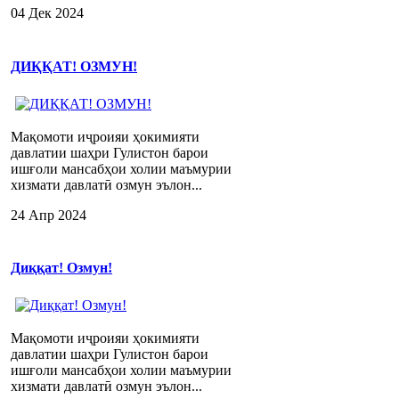
04 Дек 2024
ДИҚҚАТ! ОЗМУН!
Мақомоти иҷроияи ҳокимияти
давлатии шаҳри Гулистон барои
ишғоли мансабҳои холии маъмурии
хизмати давлатӣ озмун эълон...
24 Апр 2024
Диққат! Озмун!
Мақомоти иҷроияи ҳокимияти
давлатии шаҳри Гулистон барои
ишғоли мансабҳои холии маъмурии
хизмати давлатӣ озмун эълон...