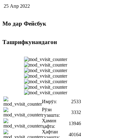
25 Апр 2022
Мо
дар Фейсбук
Ташрифкунандагон
Имрӯз:
2533
Рӯзи
3332
гузашта:
Ҳамин
13946
ҳафта:
Ҳафтаи
40164
гузашта: