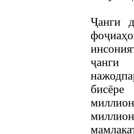
Ҷанги 
фоҷиаҳо
инсония
ҷанг
нажодп
бисёре
миллион
милли
мамлака