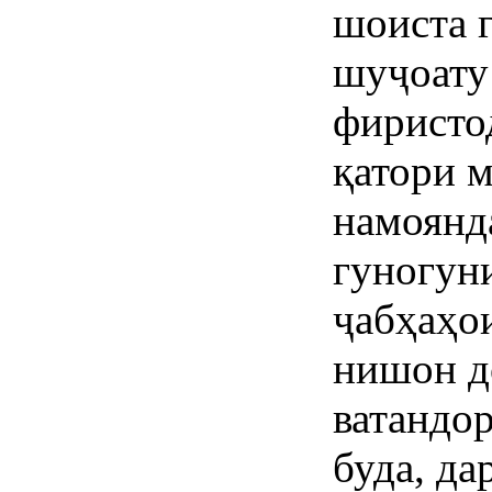
шоиста 
шуҷоату 
фиристо
қатори 
намоянд
гуногун
ҷабҳаҳо
нишон д
ватандор
буда, да