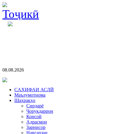
08.08.2026
CАҲИФАИ АСЛӢ
Маълумотнома
Шаҳракҳо
Сирдарё
Чоруқдаррон
Консой
Адрасмон
Зарнисор
Навгарзан