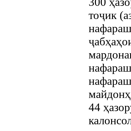
300 ҳазо
тоҷик (а
нафарашо
ҷабҳаҳо
мардона
нафарашо
нафараш
майдонҳ
44 ҳазор
калонсол