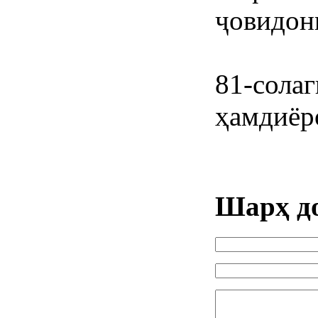
ҷовидон
81-солаг
ҳамдиёр
Шарҳ д