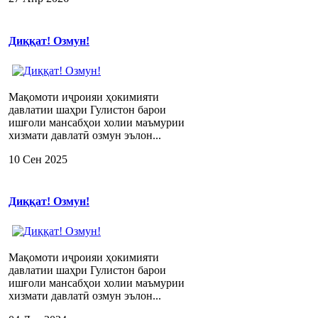
Диққат! Озмун!
Мақомоти иҷроияи ҳокимияти
давлатии шаҳри Гулистон барои
ишғоли мансабҳои холии маъмурии
хизмати давлатӣ озмун эълон...
10 Сен 2025
Диққат! Озмун!
Мақомоти иҷроияи ҳокимияти
давлатии шаҳри Гулистон барои
ишғоли мансабҳои холии маъмурии
хизмати давлатӣ озмун эълон...