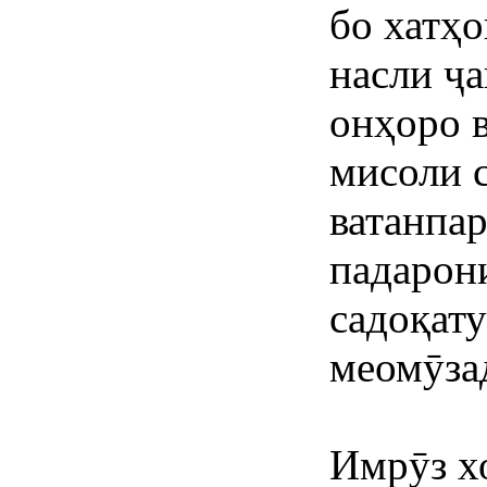
бо хатҳо
насли ҷа
онҳоро в
мисоли 
ватанпар
падарон
садоқату
меомӯза
Имрӯз х