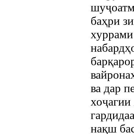
шуҷоатм
баҳри зи
хуррами
набардҳо
барқаро
вайрона
ва дар 
хоҷагии
гардидаа
нақш бас