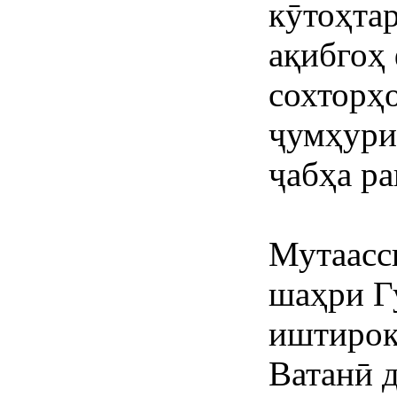
кӯтоҳтар
ақибгоҳ
сохторҳ
ҷумҳури
ҷабҳа ра
Мутаасс
шаҳри Г
иштирок
Ватанӣ д