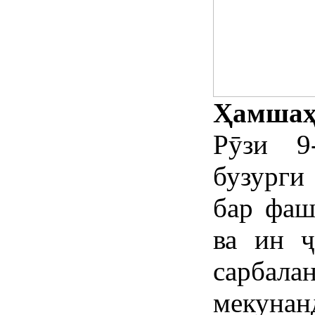
Ҳамшаҳр
Рӯзи 9
бузурги
бар фаш
ва ин 
сарбал
мекунан