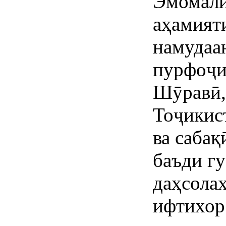
Эмомалӣ
аҳамияти
намудаан
пурфоҷи
Шӯравӣ,
Тоҷикис
ва сабақ
баъди г
даҳсола
ифтихор