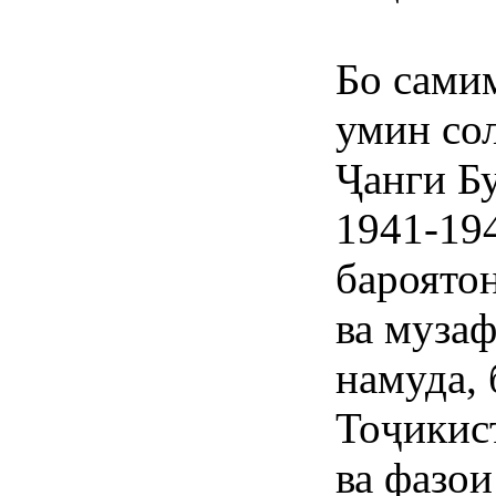
Бо сами
умин сол
Ҷанги Б
1941-194
бароятон
ва муза
намуда,
Тоҷикис
ва фазои