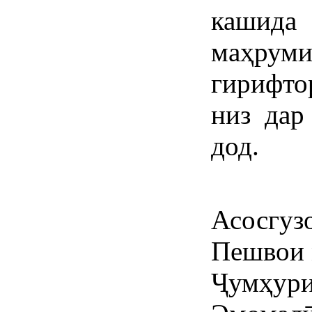
кашид
маҳрум
гирифто
низ дар
дод.
Асосгуз
Пешвои 
Ҷумҳури