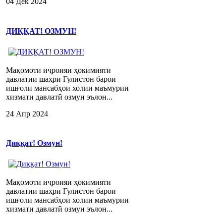
04 Дек 2024
ДИҚҚАТ! ОЗМУН!
Мақомоти иҷроияи ҳокимияти
давлатии шаҳри Гулистон барои
ишғоли мансабҳои холии маъмурии
хизмати давлатӣ озмун эълон...
24 Апр 2024
Диққат! Озмун!
Мақомоти иҷроияи ҳокимияти
давлатии шаҳри Гулистон барои
ишғоли мансабҳои холии маъмурии
хизмати давлатӣ озмун эълон...