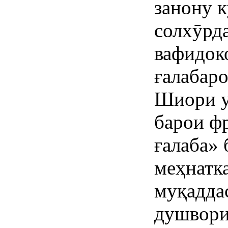
занону 
солхӯрда
вафидок
ғалабаро
Шиори у
барои фр
ғалаба»
меҳнатк
муқаддас
душвори