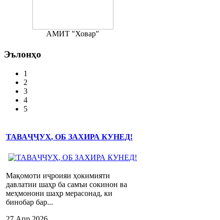
АМИТ "Ховар"
Эълонҳо
1
2
3
4
5
ТАВАҶҶУҲ, ОБ ЗАХИРА КУНЕД!
Мақомоти иҷроияи ҳокимияти
давлатии шаҳр ба самъи сокинон ва
меҳмонони шаҳр мерасонад, ки
бинобар бар...
27 Апр 2026