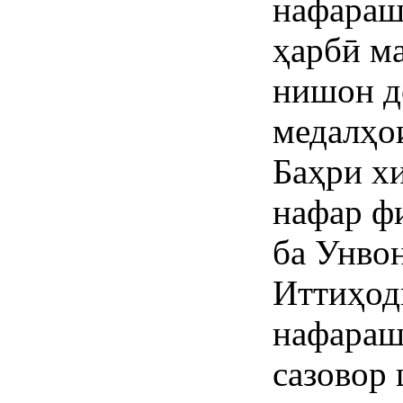
нафараш
ҳарбӣ м
нишон д
медалҳои
Баҳри х
нафар ф
ба Унво
Иттиҳод
нафараш
сазовор