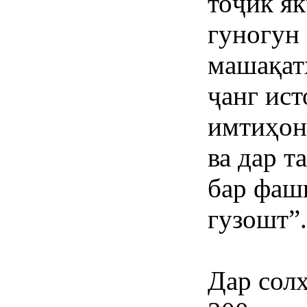
тоҷик як
гуногун
машақат
ҷанг ист
имтиҳон
ва дар т
бар фаш
гузошт”.
Дар сол