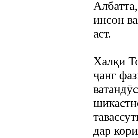
Албатта,
инсон в
аст.
Халқи Т
ҷанг фа
ватандӯ
шикастн
тавассу
дар кори