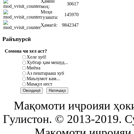
Ҳамин
30617
моҳ:
Моҳи
145970
гузашта:
Ҳамагӣ:
9842347
Райъпурсӣ
Сомона чи хел аст?
Хеле хуб!
Хубтар ҳам мешуд...
Миёна
Аз пештарааш хуб
Маълумот кам...
Маъқул нест
Мақомоти иҷроияи ҳок
Гулистон. © 2013-2019. С
Мақомоти иҷроияи 