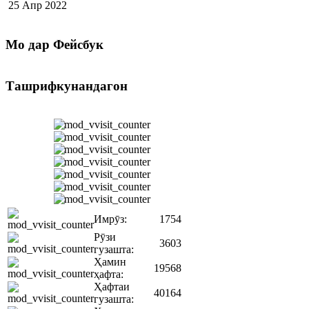
25 Апр 2022
Мо
дар Фейсбук
Ташрифкунандагон
Имрӯз:
1754
Рӯзи
3603
гузашта:
Ҳамин
19568
ҳафта:
Ҳафтаи
40164
гузашта: