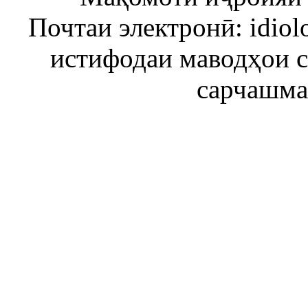
Почтаи электронӣ: idiol
истифодаи маводҳои 
сарчашма