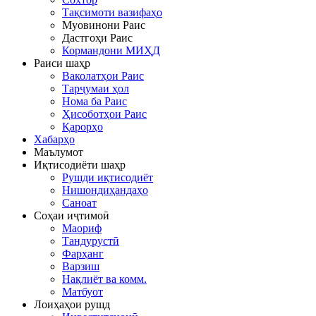
Тақсимоти вазифаҳо
Муовинони Раис
Дастгоҳи Раис
Кормандони МИҲД
Раиси шаҳр
Ваколатҳои Раис
Тарҷумаи ҳол
Нома ба Раис
Ҳисоботҳои Раис
Қарорҳо
Хабарҳо
Маълумот
Иқтисодиёти шаҳр
Рушди иқтисодиёт
Нишондиҳандаҳо
Саноат
Соҳаи иҷтимоӣ
Маориф
Тандурустӣ
Фарҳанг
Варзиш
Нақлиёт ва комм.
Матбуот
Лоиҳаҳои рушд