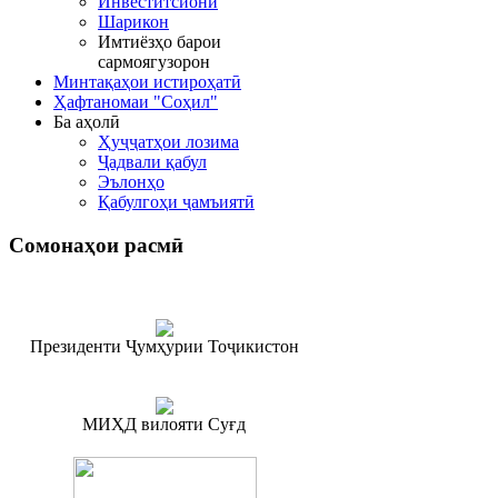
Инвеститсионӣ
Шарикон
Имтиёзҳо барои
сармоягузорон
Минтақаҳои истироҳатӣ
Ҳафтаномаи "Соҳил"
Ба аҳолӣ
Ҳуҷҷатҳои лозима
Ҷадвали қабул
Эълонҳо
Қабулгоҳи ҷамъиятӣ
Сомонаҳои
расмӣ
Президенти Ҷумҳурии Тоҷикистон
МИҲД вилояти Суғд