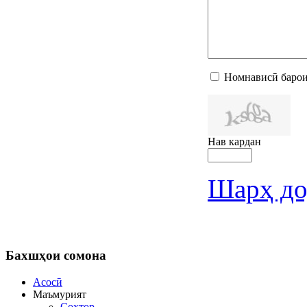
Номнависӣ барои
Нав кардан
Шарҳ до
Бахшҳои
сомона
Асосӣ
Маъмурият
Сохтор