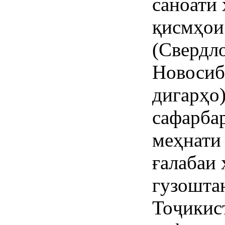
саноати 
қисмҳои
(Свердл
Новосиб
дигарҳо
сафарба
меҳнати
ғалабаи
гузошта
Тоҷикист