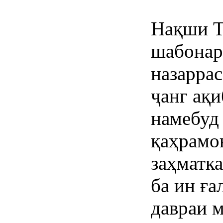
Нақши Т
шабонар
назаррас
ҷанг ақ
намебуд
қаҳрамо
заҳматк
ба ин ға
давраи 