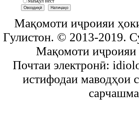
Маъқул нест
Мақомоти иҷроияи ҳок
Гулистон. © 2013-2019. С
Мақомоти иҷроияи 
Почтаи электронӣ: idiol
истифодаи маводҳои 
сарчашма