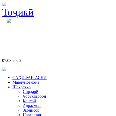
07.08.2026
CАҲИФАИ АСЛӢ
Маълумотнома
Шаҳракҳо
Сирдарё
Чоруқдаррон
Консой
Адрасмон
Зарнисор
Навгарзан