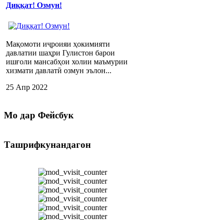
Диққат! Озмун!
Мақомоти иҷроияи ҳокимияти
давлатии шаҳри Гулистон барои
ишғоли мансабҳои холии маъмурии
хизмати давлатӣ озмун эълон...
25 Апр 2022
Мо
дар Фейсбук
Ташрифкунандагон