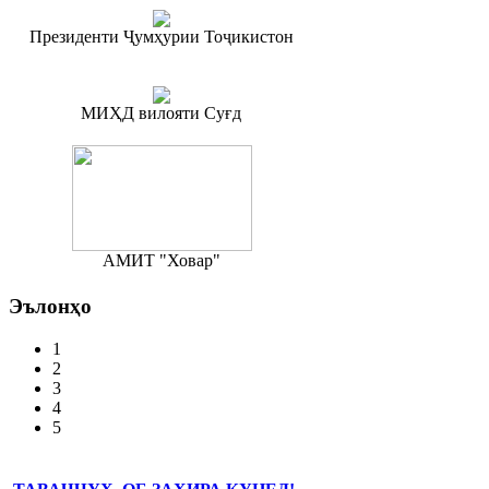
Президенти Ҷумҳурии Тоҷикистон
МИҲД вилояти Суғд
АМИТ "Ховар"
Эълонҳо
1
2
3
4
5