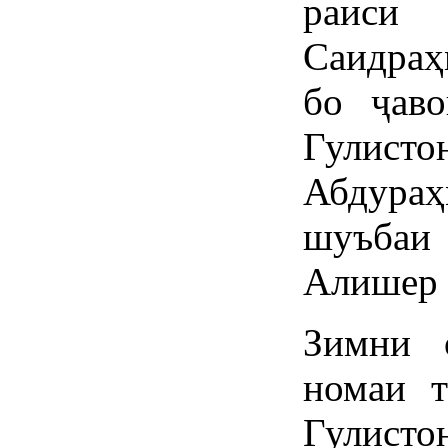
раиси
Саидраҳ
бо ҷав
Гули
Абдура
шуъба
Алишер 
Зимни 
номаи т
Гулист