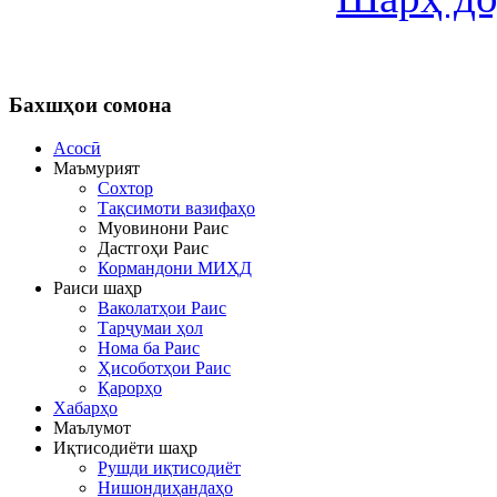
Бахшҳои
сомона
Асосӣ
Маъмурият
Сохтор
Тақсимоти вазифаҳо
Муовинони Раис
Дастгоҳи Раис
Кормандони МИҲД
Раиси шаҳр
Ваколатҳои Раис
Тарҷумаи ҳол
Нома ба Раис
Ҳисоботҳои Раис
Қарорҳо
Хабарҳо
Маълумот
Иқтисодиёти шаҳр
Рушди иқтисодиёт
Нишондиҳандаҳо