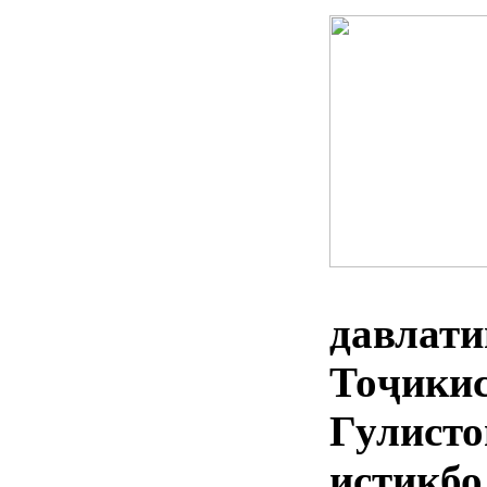
давл
Тоҷик
Гули
истиқб