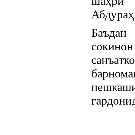
шаҳри
Абдураҳ
Баъдан
сокинон
санъат
барном
пешк
гардони