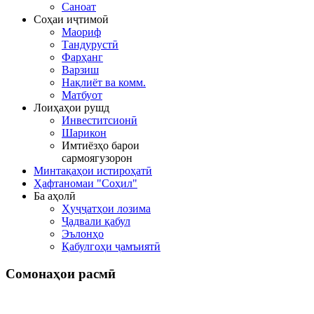
Саноат
Соҳаи иҷтимоӣ
Маориф
Тандурустӣ
Фарҳанг
Варзиш
Нақлиёт ва комм.
Матбуот
Лоиҳаҳои рушд
Инвеститсионӣ
Шарикон
Имтиёзҳо барои
сармоягузорон
Минтақаҳои истироҳатӣ
Ҳафтаномаи "Соҳил"
Ба аҳолӣ
Ҳуҷҷатҳои лозима
Ҷадвали қабул
Эълонҳо
Қабулгоҳи ҷамъиятӣ
Сомонаҳои
расмӣ