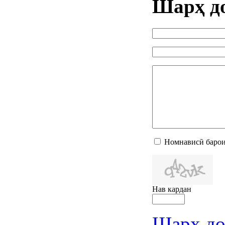
Шарҳ д
Номнависӣ барои
Нав кардан
Шарҳ до