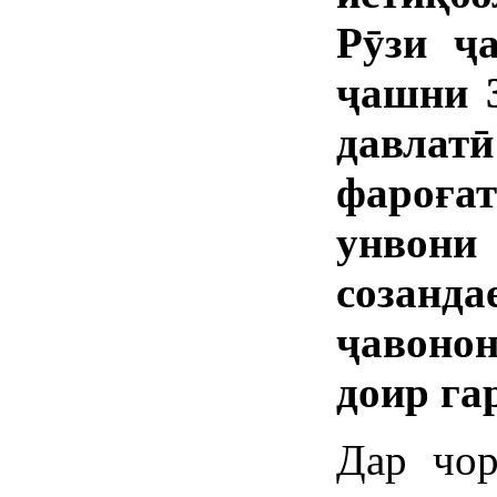
Рӯзи ҷ
ҷашни 3
давлат
фароға
унвони
созан
ҷавоно
доир га
Дар чор