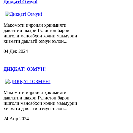
Диққат! Озмун!
Мақомоти иҷроияи ҳокимияти
давлатии шаҳри Гулистон барои
ишғоли мансабҳои холии маъмурии
хизмати давлатӣ озмун эълон...
04 Дек 2024
ДИҚҚАТ! ОЗМУН!
Мақомоти иҷроияи ҳокимияти
давлатии шаҳри Гулистон барои
ишғоли мансабҳои холии маъмурии
хизмати давлатӣ озмун эълон...
24 Апр 2024