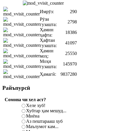
Имрӯз:
290
Рӯзи
2798
гузашта:
Ҳамин
18386
ҳафта:
Ҳафтаи
41097
гузашта:
Ҳамин
25550
моҳ:
Моҳи
145970
гузашта:
Ҳамагӣ:
9837280
Райъпурсӣ
Сомона чи хел аст?
Хеле хуб!
Хубтар ҳам мешуд...
Миёна
Аз пештарааш хуб
Маълумот кам...