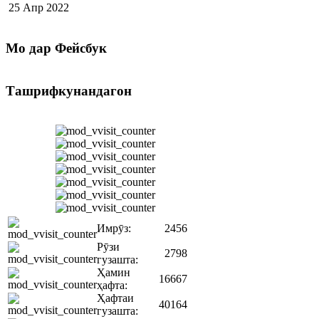
25 Апр 2022
Мо
дар Фейсбук
Ташрифкунандагон
Имрӯз:
2456
Рӯзи
2798
гузашта:
Ҳамин
16667
ҳафта:
Ҳафтаи
40164
гузашта: