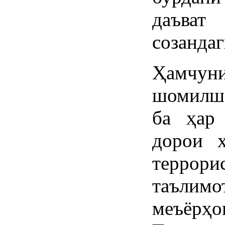
даъват
созандаг
Ҳамчун
шомилш
ба ҳар 
дорои х
террор
таълимо
меъёрҳ