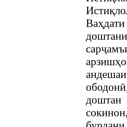
Истиқл
Ваҳдати
доштан
сарҷа
арзиш
андешаи
ободон
доштан 
сокино
бурдани