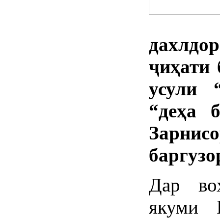
дахлд
ҷиҳати 
усули 
“деҳа 
Зарнис
баргузо
Дар во
якуми 