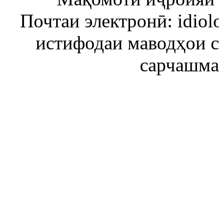
Почтаи электронӣ: idiol
истифодаи маводҳои 
сарчашма