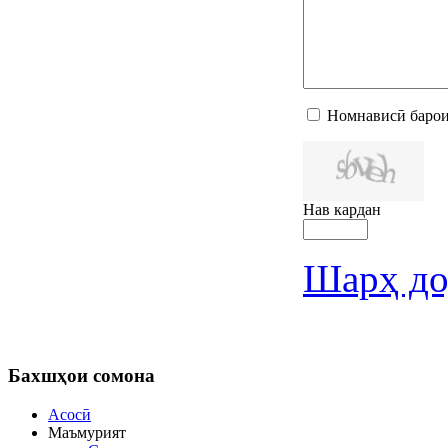
Номнависӣ барои
Нав кардан
Шарҳ до
Бахшҳои
сомона
Асосӣ
Маъмурият