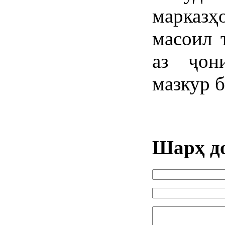
марказҳ
масоил 
аз ҷон
мазкур б
Шарҳ д