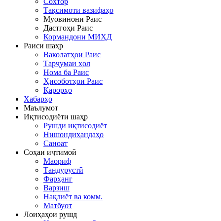
Сохтор
Тақсимоти вазифаҳо
Муовинони Раис
Дастгоҳи Раис
Кормандони МИҲД
Раиси шаҳр
Ваколатҳои Раис
Тарҷумаи ҳол
Нома ба Раис
Ҳисоботҳои Раис
Қарорҳо
Хабарҳо
Маълумот
Иқтисодиёти шаҳр
Рушди иқтисодиёт
Нишондиҳандаҳо
Саноат
Соҳаи иҷтимоӣ
Маориф
Тандурустӣ
Фарҳанг
Варзиш
Нақлиёт ва комм.
Матбуот
Лоиҳаҳои рушд