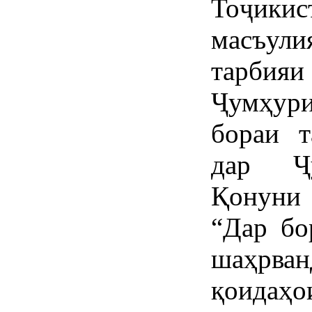
Тоҷик
масъу
тарби
Ҷумҳур
бораи 
дар Ҷу
Қонуни
“Дар бо
шаҳрва
қоидаҳо