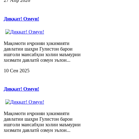
27 Апр 2026
Диққат! Озмун!
Мақомоти иҷроияи ҳокимияти
давлатии шаҳри Гулистон барои
ишғоли мансабҳои холии маъмурии
хизмати давлатӣ озмун эълон...
10 Сен 2025
Диққат! Озмун!
Мақомоти иҷроияи ҳокимияти
давлатии шаҳри Гулистон барои
ишғоли мансабҳои холии маъмурии
хизмати давлатӣ озмун эълон...