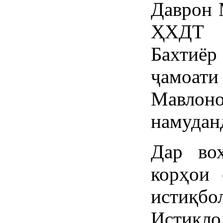
Даврон 
ҲХДТ 
Бахтиё
ҷамоа
Мавлоно
намудан
Дар во
корҳои 
истиқб
Истиқл