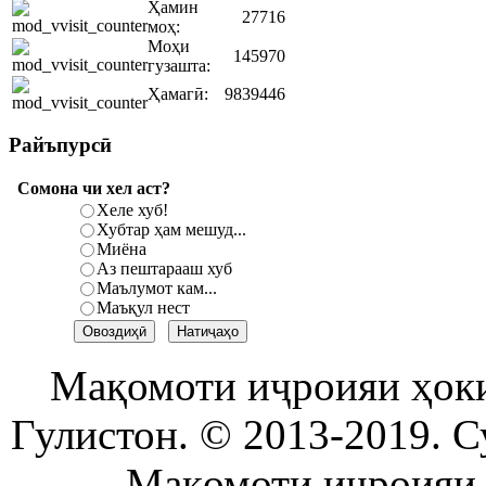
Ҳамин
27716
моҳ:
Моҳи
145970
гузашта:
Ҳамагӣ:
9839446
Райъпурсӣ
Сомона чи хел аст?
Хеле хуб!
Хубтар ҳам мешуд...
Миёна
Аз пештарааш хуб
Маълумот кам...
Маъқул нест
Мақомоти иҷроияи ҳок
Гулистон. © 2013-2019. С
Мақомоти иҷроияи 