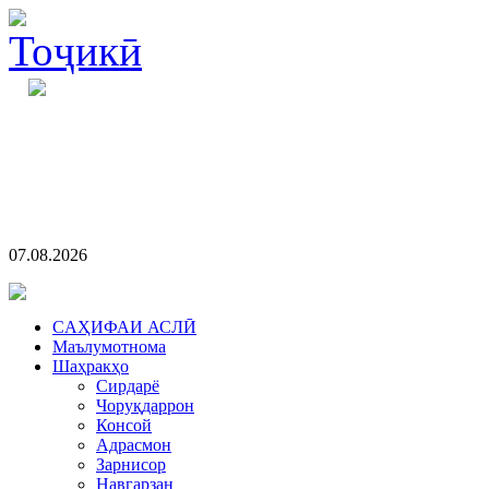
07.08.2026
CАҲИФАИ АСЛӢ
Маълумотнома
Шаҳракҳо
Сирдарё
Чоруқдаррон
Консой
Адрасмон
Зарнисор
Навгарзан