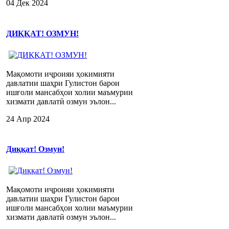
04 Дек 2024
ДИҚҚАТ! ОЗМУН!
Мақомоти иҷроияи ҳокимияти
давлатии шаҳри Гулистон барои
ишғоли мансабҳои холии маъмурии
хизмати давлатӣ озмун эълон...
24 Апр 2024
Диққат! Озмун!
Мақомоти иҷроияи ҳокимияти
давлатии шаҳри Гулистон барои
ишғоли мансабҳои холии маъмурии
хизмати давлатӣ озмун эълон...