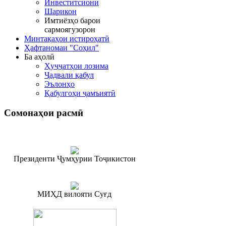
Инвеститсионӣ
Шарикон
Имтиёзҳо барои
сармоягузорон
Минтақаҳои истироҳатӣ
Ҳафтаномаи "Соҳил"
Ба аҳолӣ
Ҳуҷҷатҳои лозима
Ҷадвали қабул
Эълонҳо
Қабулгоҳи ҷамъиятӣ
Сомонаҳои
расмӣ
Президенти Ҷумҳурии Тоҷикистон
МИҲД вилояти Суғд