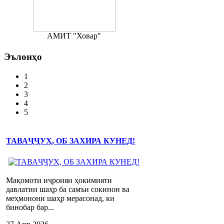
АМИТ "Ховар"
Эълонҳо
1
2
3
4
5
ТАВАҶҶУҲ, ОБ ЗАХИРА КУНЕД!
Мақомоти иҷроияи ҳокимияти
давлатии шаҳр ба самъи сокинон ва
меҳмонони шаҳр мерасонад, ки
бинобар бар...