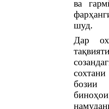
ва гарм
фарҳанг
шуд.
Дар ох
тақвия
созанда
сохтани
бозии 
биноҳо
намудан