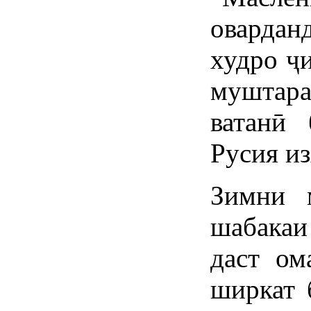
оварда
худро ҷ
муштара
ватанӣ 
Русия и
Зимни 
шабакаи
даст ом
ширкат 