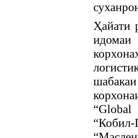
суханро
Ҳайати 
идомаи
корхона
логисти
шабакаи
корхона
“Globa
“Коби
“Масле