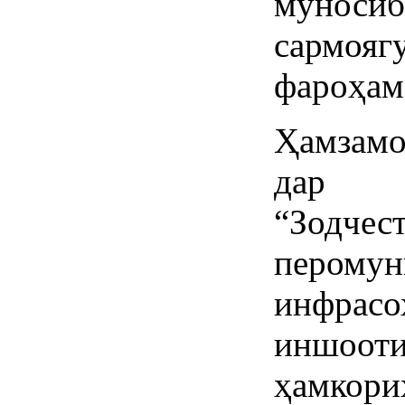
мунос
сармоя
фароҳам
Ҳамзамо
дар Ф
“Зодчес
перому
инфрасо
иншоот
ҳамкор