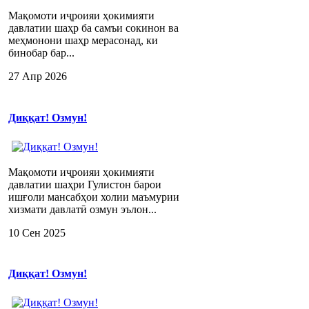
Мақомоти иҷроияи ҳокимияти
давлатии шаҳр ба самъи сокинон ва
меҳмонони шаҳр мерасонад, ки
бинобар бар...
27 Апр 2026
Диққат! Озмун!
Мақомоти иҷроияи ҳокимияти
давлатии шаҳри Гулистон барои
ишғоли мансабҳои холии маъмурии
хизмати давлатӣ озмун эълон...
10 Сен 2025
Диққат! Озмун!