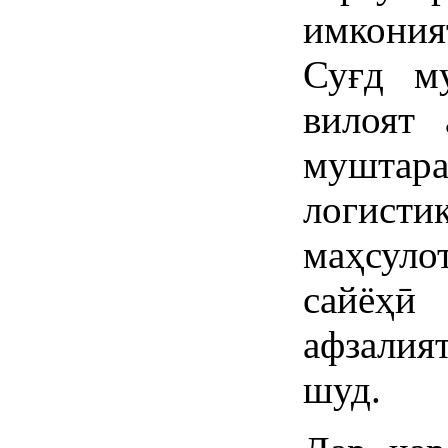
имкония
Суғд м
вилоят 
муштар
логист
маҳсуло
сайёҳ
афзали
шуд.