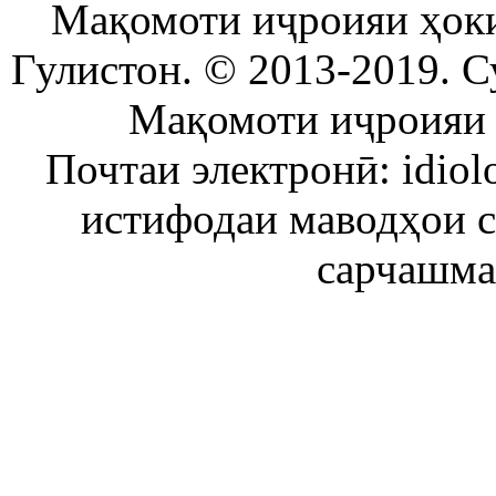
Мақомоти иҷроияи ҳок
Гулистон. © 2013-2019. С
Мақомоти иҷроияи 
Почтаи электронӣ: idiol
истифодаи маводҳои 
сарчашма