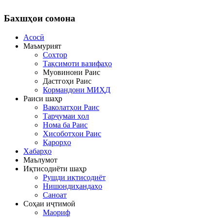
Бахшҳои
сомона
Асосӣ
Маъмурият
Сохтор
Тақсимоти вазифаҳо
Муовинони Раис
Дастгоҳи Раис
Кормандони МИҲД
Раиси шаҳр
Ваколатҳои Раис
Тарҷумаи ҳол
Нома ба Раис
Ҳисоботҳои Раис
Қарорҳо
Хабарҳо
Маълумот
Иқтисодиёти шаҳр
Рушди иқтисодиёт
Нишондиҳандаҳо
Саноат
Соҳаи иҷтимоӣ
Маориф