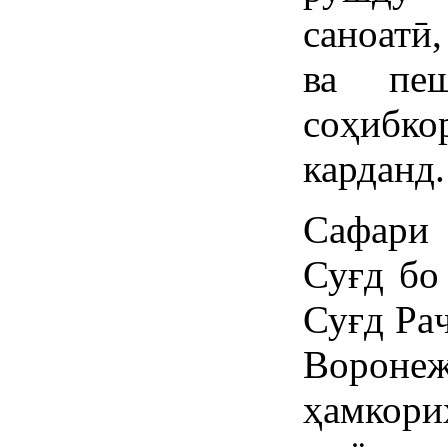
саноатӣ
ва пеш
соҳибк
карданд.
Сафари 
Суғд бо
Суғд Ра
Вороне
ҳамкор