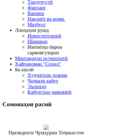
Тандурустӣ
Фарҳанг
Варзиш
Нақлиёт ва комм.
Матбуот
Лоиҳаҳои рушд
Инвеститсионӣ
Шарикон
Имтиёзҳо барои
сармоягузорон
Минтақаҳои истироҳатӣ
Ҳафтаномаи "Соҳил"
Ба аҳолӣ
Ҳуҷҷатҳои лозима
Ҷадвали қабул
Эълонҳо
Қабулгоҳи ҷамъиятӣ
Сомонаҳои
расмӣ
Президенти Ҷумҳурии Тоҷикистон