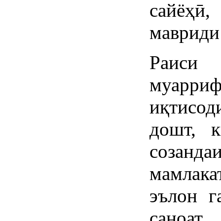
сайёҳӣ
мавриди
Раиси 
муарр
иқтисод
дошт, к
созанд
мамлака
эълон г
саноат