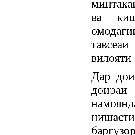
минтақа
ва киш
омодаг
тавсеаи
вилояти 
Дар дои
доираи
намоянд
нишаст
баргуз