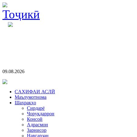
09.08.2026
CАҲИФАИ АСЛӢ
Маълумотнома
Шаҳракҳо
Сирдарё
Чоруқдаррон
Консой
Адрасмон
Зарнисор
Навгарзан