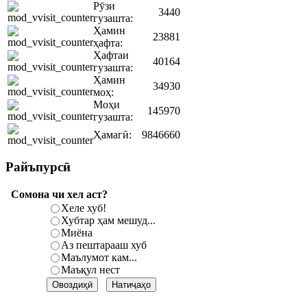
Рӯзи
3440
гузашта:
Ҳамин
23881
ҳафта:
Ҳафтаи
40164
гузашта:
Ҳамин
34930
моҳ:
Моҳи
145970
гузашта:
Ҳамагӣ:
9846660
Райъпурсӣ
Сомона чи хел аст?
Хеле хуб!
Хубтар ҳам мешуд...
Миёна
Аз пештарааш хуб
Маълумот кам...
Маъқул нест