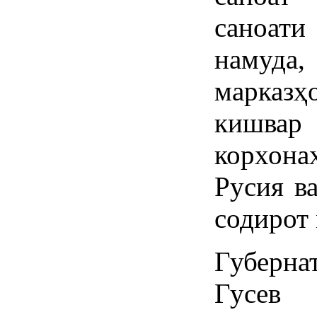
саноат
намуда,
марказ
кишвар 
корхона
Русия в
содирот 
Губерна
Гусев 