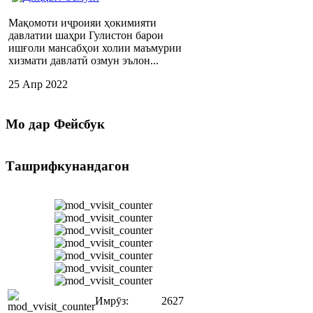
Мақомоти иҷроияи ҳокимияти
давлатии шаҳри Гулистон барои
ишғоли мансабҳои холии маъмурии
хизмати давлатӣ озмун эълон...
25 Апр 2022
Мо
дар Фейсбук
Ташрифкунандагон
Имрӯз:
2627