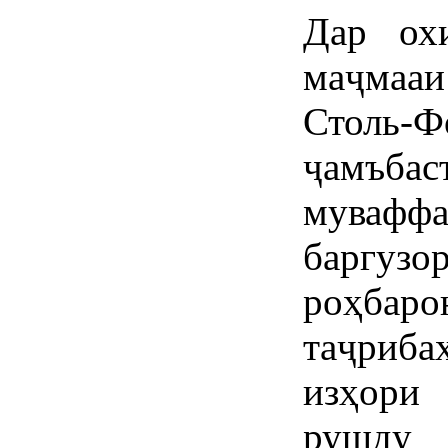
Дар ох
маҷмаа
Столь-Ф
ҷамъб
мувафф
баргуз
роҳбар
таҷриба
изҳори 
рушду 