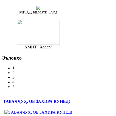
МИҲД вилояти Суғд
АМИТ "Ховар"
Эълонҳо
1
2
3
4
5
ТАВАҶҶУҲ, ОБ ЗАХИРА КУНЕД!