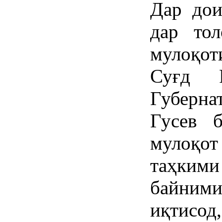
Дар дои
дар то
мулоқот
Суғд 
Губерна
Гусев б
мулоқо
таҳк
байними
иқтисо