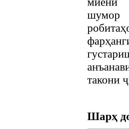
миёни 
шумор
робитаҳ
фарҳан
густа
анъана
такони 
Шарҳ д