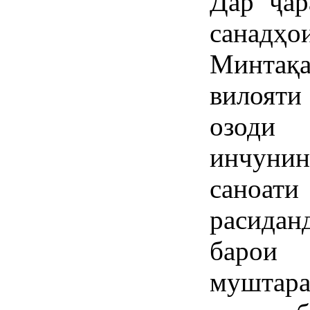
Дар ҷар
санад
Минтақ
вилоят
озоди 
инчуни
саноат
расидан
барои 
мушта