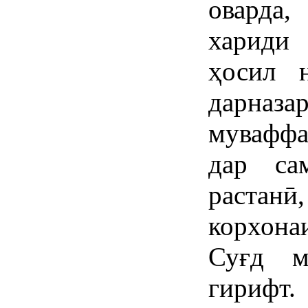
оварда
хариди
ҳосил 
дарна
муваффа
дар са
растан
корхона
Суғд м
гирифт.