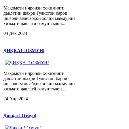
Мақомоти иҷроияи ҳокимияти
давлатии шаҳри Гулистон барои
ишғоли мансабҳои холии маъмурии
хизмати давлатӣ озмун эълон...
04 Дек 2024
ДИҚҚАТ! ОЗМУН!
Мақомоти иҷроияи ҳокимияти
давлатии шаҳри Гулистон барои
ишғоли мансабҳои холии маъмурии
хизмати давлатӣ озмун эълон...
24 Апр 2024
Диққат! Озмун!