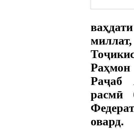
ваҳда
миллат
Тоҷики
Раҳмон
Раҷаб 
расмӣ 
Федера
овард.