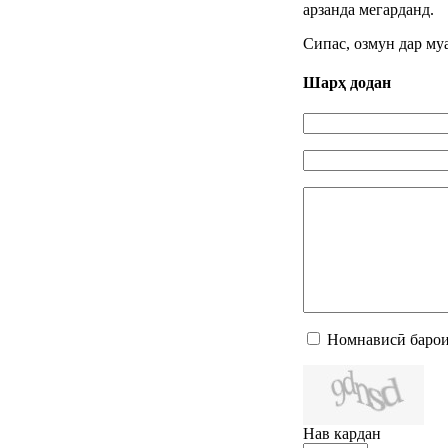
арзанда мегарданд.
Сипас, озмун дар му
Шарҳ додан
Номнависӣ барои
Нав кардан