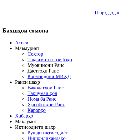
Шарҳ додан
Бахшҳои
сомона
Асосӣ
Маъмурият
Сохтор
Тақсимоти вазифаҳо
Муовинони Раис
Дастгоҳи Раис
Кормандони МИҲД
Раиси шаҳр
Ваколатҳои Раис
Тарҷумаи ҳол
Нома ба Раис
Ҳисоботҳои Раис
Қарорҳо
Хабарҳо
Маълумот
Иқтисодиёти шаҳр
Рушди иқтисодиёт
Нишондиҳандаҳо