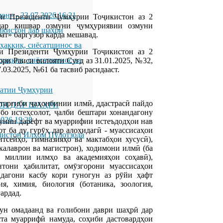
мон»
-
23.07.2026 16:21
ри Президенти Ҷумҳурии Тоҷикистон аз 2
ар кишвар озмуни ҷумҳуриявии озмуни
икистон дар шаҳри
т» баргузор карда мешавад.
қиқ, сиёсатшинос ва
и Президенти Ҷумҳурии Тоҷикистон аз 2
қиқ, сиёсатшинос ва
ри Раиси вилояти Суғд аз 31.01.2025, №32,
.03.2025, №61 ба тасвиб расидааст.
латии Ҷумҳурии
 тарғиби ҷаҳонбинии илмӣ, ддастрасӣ пайдо
ОН ДАР ШАҲРИ
 бо истеҳсолот, ҷалби бештари хонандагону
2026 19:28
чунин дарёфт ва муаррифии истеъдодҳои нав
т ба ду гурӯҳ дар алоҳидагӣ - муассисаҳои
листон Илҳом Пӯлотзода
сейҳо, гимназияҳо ва мактабҳои хусусӣ),
калаврон ва магистрон), ходимони илмӣ (ба
и миллии илмҳо ва академияҳои соҳавӣ),
нтони ҳабилитат, омӯзгорони муассисаҳои
ндагони касбу кори гуногун аз рӯйи ҳафт
я, химия, биология (ботаника, зоология,
ардад.
ун омадаанд ва ғолибони даври шаҳрӣ дар
та муаррифӣ намуда, соҳиби дастовардҳои