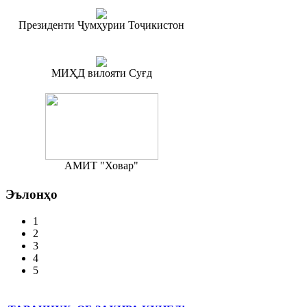
Президенти Ҷумҳурии Тоҷикистон
МИҲД вилояти Суғд
АМИТ "Ховар"
Эълонҳо
1
2
3
4
5