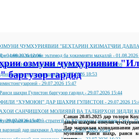
ЗМУНИ ҶУМҲУРИЯВИИ "БЕҲТАРИН ХИЗМАТЧИИ ДАВЛА
Д
он - омили таҳкими эътимод ба ҳокимияти маҳаллӣ
-
04.08.2026 12:06
-
01.08.2026
ҳрии озмуни ҷумҳуриявии "Ил
ИССАРИ НАВИ ШАҲРИ ГУЛИСТОН
-
02.08.2026 09:59
" баргузор гардид
андон хадамоти оташнишонӣ
-
30.07.2026 18:53
зимистонгузаронӣ
-
29.07.2026 15:47
Раиси шаҳри Гулистон баргузор гардид
-
29.07.2026 15:44
ҲФИЛИ “ҲУМОЮН” ДАР ШАҲРИ ГУЛИСТОН
-
29.07.2026 15:
ҶАҲОИ САНҶИШҲОИ МОЛИЯВӢ ВА ТАДБИРҲОИ ЗИДДИ К
Санаи 20.05.2025 дар толори Ко
Н
муштараки амалиётӣ-стратегӣ бо Қӯшунҳои гарнизони Суғд
-
29.07.2026 15:40
-
25
даври шаҳрии озмуни ҷумҳурияв
Дар марҳилаи кушодашавии да
 варзишӣ дар шаҳраки Адрасмон
-
23.07.2026 16:24
муовини Раиси шаҳр, раиси к
намуд.