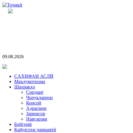
09.08.2026
CАҲИФАИ АСЛӢ
Маълумотнома
Шаҳракҳо
Сирдарё
Чоруқдаррон
Консой
Адрасмон
Зарнисор
Навгарзан
Бойгонӣ
Қабулгоҳи ҷамъиятӣ