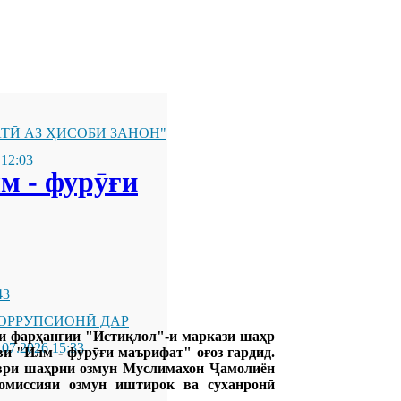
ТӢ АЗ ҲИСОБИ ЗАНОН"
 12:03
м - фурӯғи
43
ОРРУПСИОНӢ ДАР
хи фарҳангии "Истиқлол"-и маркази шаҳр
.07.2026 15:33
и "Илм - фурӯғи маърифат" оғоз гардид.
ври шаҳрии озмун Муслимахон Ҷамолиён
омиссияи озмун иштирок ва суханронӣ