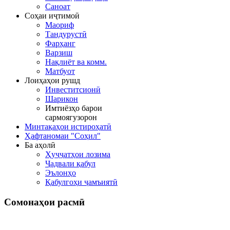
Саноат
Соҳаи иҷтимоӣ
Маориф
Тандурустӣ
Фарҳанг
Варзиш
Нақлиёт ва комм.
Матбуот
Лоиҳаҳои рушд
Инвеститсионӣ
Шарикон
Имтиёзҳо барои
сармоягузорон
Минтақаҳои истироҳатӣ
Ҳафтаномаи "Соҳил"
Ба аҳолӣ
Ҳуҷҷатҳои лозима
Ҷадвали қабул
Эълонҳо
Қабулгоҳи ҷамъиятӣ
Сомонаҳои
расмӣ