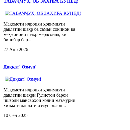
ТАВАҶҶУҲ, ОБ ЗАХИРА КУНЕД!
Мақомоти иҷроияи ҳокимияти
давлатии шаҳр ба самъи сокинон ва
меҳмонони шаҳр мерасонад, ки
бинобар бар...
27 Апр 2026
Диққат! Озмун!
Мақомоти иҷроияи ҳокимияти
давлатии шаҳри Гулистон барои
ишғоли мансабҳои холии маъмурии
хизмати давлатӣ озмун эълон...
10 Сен 2025