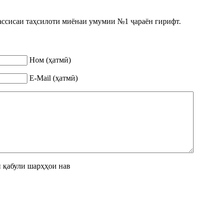
ассисаи таҳсилоти миёнаи умумии №1 ҷараён гирифт.
Ном (ҳатмӣ)
E-Mail (ҳатмӣ)
 қабули шарҳҳои нав