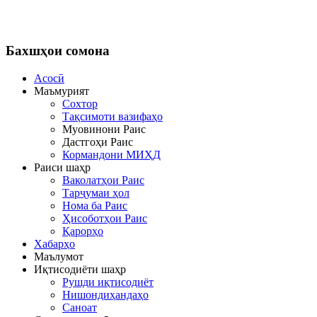
Бахшҳои
сомона
Асосӣ
Маъмурият
Сохтор
Тақсимоти вазифаҳо
Муовинони Раис
Дастгоҳи Раис
Кормандони МИҲД
Раиси шаҳр
Ваколатҳои Раис
Тарҷумаи ҳол
Нома ба Раис
Ҳисоботҳои Раис
Қарорҳо
Хабарҳо
Маълумот
Иқтисодиёти шаҳр
Рушди иқтисодиёт
Нишондиҳандаҳо
Саноат