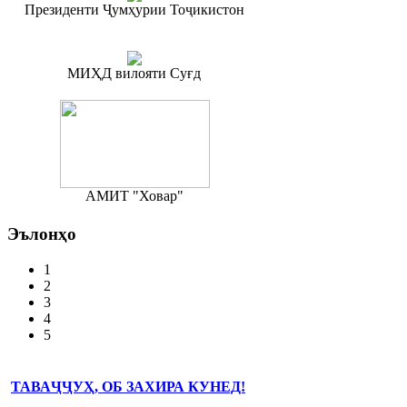
Президенти Ҷумҳурии Тоҷикистон
МИҲД вилояти Суғд
АМИТ "Ховар"
Эълонҳо
1
2
3
4
5
ТАВАҶҶУҲ, ОБ ЗАХИРА КУНЕД!