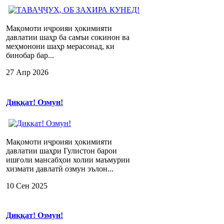
Мақомоти иҷроияи ҳокимияти
давлатии шаҳр ба самъи сокинон ва
меҳмонони шаҳр мерасонад, ки
бинобар бар...
27 Апр 2026
Диққат! Озмун!
Мақомоти иҷроияи ҳокимияти
давлатии шаҳри Гулистон барои
ишғоли мансабҳои холии маъмурии
хизмати давлатӣ озмун эълон...
10 Сен 2025
Диққат! Озмун!