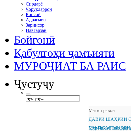
Сирдарё
Чоруқдаррон
Консой
Адрасмон
Зарнисор
Навгарзан
Бойгонӣ
Қабулгоҳи ҷамъиятӣ
МУРОҶИАТ БА РАИС
Ҷустуҷӯ
Матни равон
ДАВРИ ШАҲРИИ О
ҶАМЪБАСТ ГАРДИ
Муроҷиати шаҳрванд