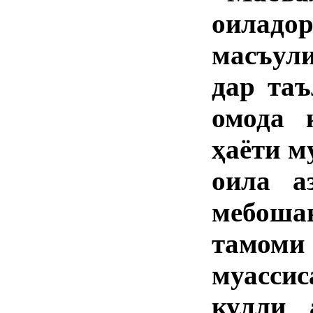
оиладо
масъул
дар таъ
омода 
ҳаёти м
оила а
мебоша
тамоми
муасси
кулли 