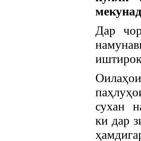
мекунад
Дар чор
намуна
иштирок
Оилаҳо
паҳлуҳ
сухан н
ки дар з
ҳамди