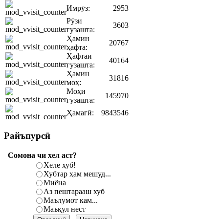
Имрӯз:
2953
Рӯзи
3603
гузашта:
Ҳамин
20767
ҳафта:
Ҳафтаи
40164
гузашта:
Ҳамин
31816
моҳ:
Моҳи
145970
гузашта:
Ҳамагӣ:
9843546
Райъпурсӣ
Сомона чи хел аст?
Хеле хуб!
Хубтар ҳам мешуд...
Миёна
Аз пештарааш хуб
Маълумот кам...
Маъқул нест