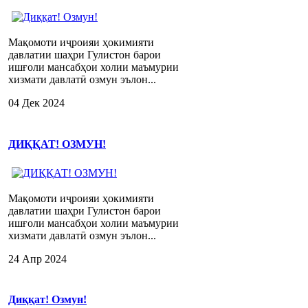
Мақомоти иҷроияи ҳокимияти
давлатии шаҳри Гулистон барои
ишғоли мансабҳои холии маъмурии
хизмати давлатӣ озмун эълон...
04 Дек 2024
ДИҚҚАТ! ОЗМУН!
Мақомоти иҷроияи ҳокимияти
давлатии шаҳри Гулистон барои
ишғоли мансабҳои холии маъмурии
хизмати давлатӣ озмун эълон...
24 Апр 2024
Диққат! Озмун!