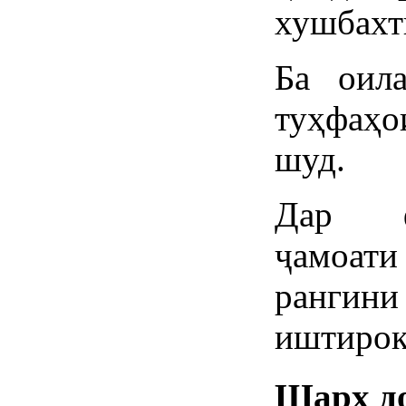
хушбахт
Ба оил
туҳфаҳо
шуд.
Дар ф
ҷамоа
рангин
иштирок
Шарҳ д