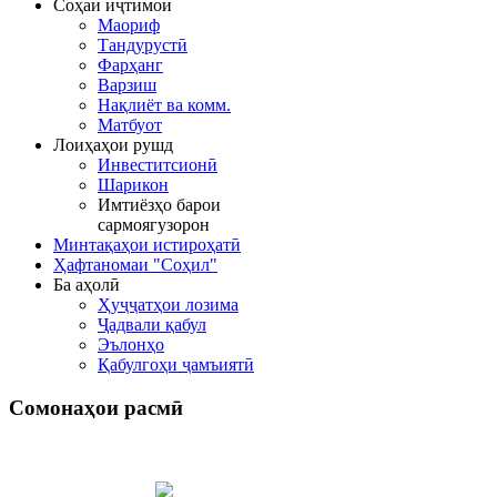
Соҳаи иҷтимоӣ
Маориф
Тандурустӣ
Фарҳанг
Варзиш
Нақлиёт ва комм.
Матбуот
Лоиҳаҳои рушд
Инвеститсионӣ
Шарикон
Имтиёзҳо барои
сармоягузорон
Минтақаҳои истироҳатӣ
Ҳафтаномаи "Соҳил"
Ба аҳолӣ
Ҳуҷҷатҳои лозима
Ҷадвали қабул
Эълонҳо
Қабулгоҳи ҷамъиятӣ
Сомонаҳои
расмӣ