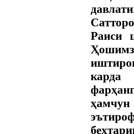
давла
Саттор
Раиси 
Ҳошим
иштиро
карда
фарҳан
ҳамчу
эътиро
беҳтари