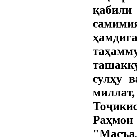
қабили
самим
ҳамдиг
таҳамм
ташакк
сулҳу 
миллат
Тоҷики
Раҳмон 
"Масъ