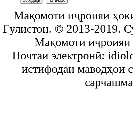
Мақомоти иҷроияи ҳок
Гулистон. © 2013-2019. С
Мақомоти иҷроияи 
Почтаи электронӣ: idiol
истифодаи маводҳои 
сарчашма