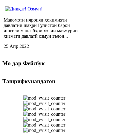
Мақомоти иҷроияи ҳокимияти
давлатии шаҳри Гулистон барои
ишғоли мансабҳои холии маъмурии
хизмати давлатӣ озмун эълон...
25 Апр 2022
Мо
дар Фейсбук
Ташрифкунандагон