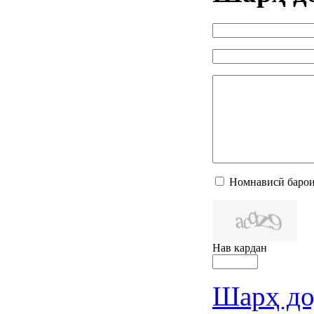
Номнависӣ барои
Нав кардан
Шарҳ до