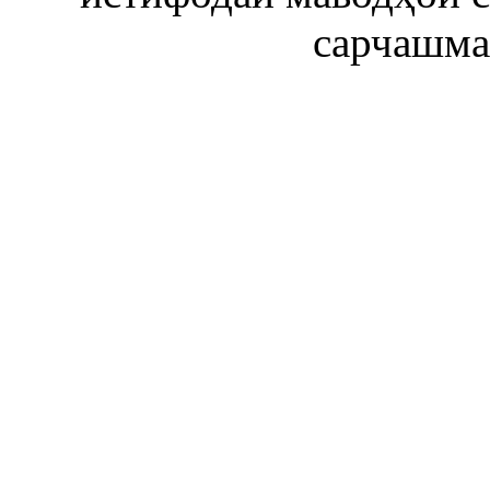
сарчашма