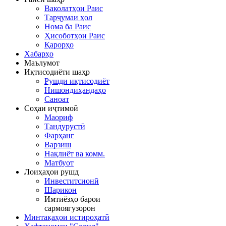
Ваколатҳои Раис
Тарҷумаи ҳол
Нома ба Раис
Ҳисоботҳои Раис
Қарорҳо
Хабарҳо
Маълумот
Иқтисодиёти шаҳр
Рушди иқтисодиёт
Нишондиҳандаҳо
Саноат
Соҳаи иҷтимоӣ
Маориф
Тандурустӣ
Фарҳанг
Варзиш
Нақлиёт ва комм.
Матбуот
Лоиҳаҳои рушд
Инвеститсионӣ
Шарикон
Имтиёзҳо барои
сармоягузорон
Минтақаҳои истироҳатӣ