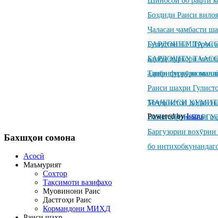
Шиносоӣ бо рафти к
Боздиди Раиси вило
Ҷаласаи ҷамбасти ш
Гулистон ва Шӯрои к
БАРДОШТУ ТААССУР
адиби пуркори милл
БАРДОШТУ ТААССУР
адиби пуркори милл
Ташрифи рӯзноманиг
Раиси шаҳри Гулисто
Тоҷикистон дидан н
МАҶЛИСИ КУМИТ
Powered by
Issuu
ГУЛИСТОН БАРГУ
Вазъи иҷтимоӣ ва иқ
Баргузории вохӯрии
Бахшҳои
сомона
бо интихобкунандаг
Асосӣ
Маъмурият
Сохтор
Тақсимоти вазифаҳо
Муовинони Раис
Дастгоҳи Раис
Кормандони МИҲД
Раиси шаҳр