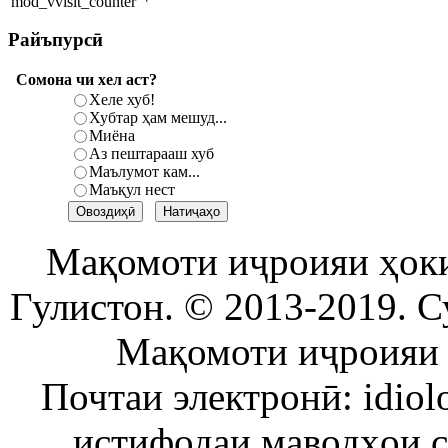
Райъпурсӣ
Сомона чи хел аст?
Хеле хуб!
Хубтар ҳам мешуд...
Миёна
Аз пештарааш хуб
Маълумот кам...
Маъқул нест
Мақомоти иҷроияи ҳок
Гулистон. © 2013-2019. С
Мақомоти иҷроияи 
Почтаи электронӣ: idiol
истифодаи маводҳои 