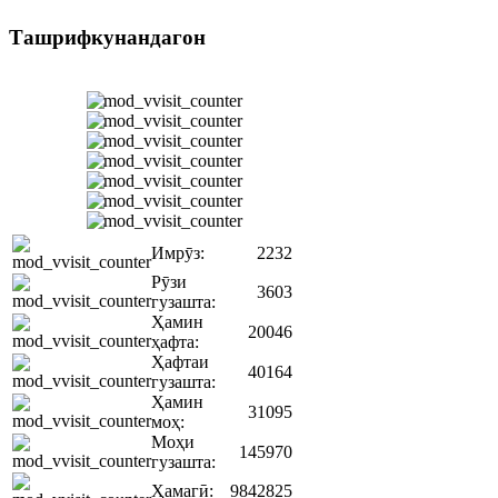
Ташрифкунандагон
Имрӯз:
2232
Рӯзи
3603
гузашта:
Ҳамин
20046
ҳафта:
Ҳафтаи
40164
гузашта:
Ҳамин
31095
моҳ:
Моҳи
145970
гузашта:
Ҳамагӣ:
9842825