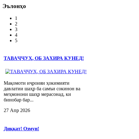
Эълонҳо
1
2
3
4
5
ТАВАҶҶУҲ, ОБ ЗАХИРА КУНЕД!
Мақомоти иҷроияи ҳокимияти
давлатии шаҳр ба самъи сокинон ва
меҳмонони шаҳр мерасонад, ки
бинобар бар...
27 Апр 2026
Диққат! Озмун!