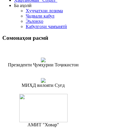
Ҳафтаномаи "Соҳил"
Ба аҳолӣ
Ҳуҷҷатҳои лозима
Ҷадвали қабул
Эълонҳо
Қабулгоҳи ҷамъиятӣ
Сомонаҳои
расмӣ
Президенти Ҷумҳурии Тоҷикистон
МИҲД вилояти Суғд
АМИТ "Ховар"