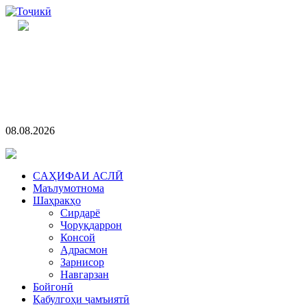
08.08.2026
CАҲИФАИ АСЛӢ
Маълумотнома
Шаҳракҳо
Сирдарё
Чоруқдаррон
Консой
Адрасмон
Зарнисор
Навгарзан
Бойгонӣ
Қабулгоҳи ҷамъиятӣ