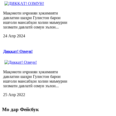
Мақомоти иҷроияи ҳокимияти
давлатии шаҳри Гулистон барои
ишғоли мансабҳои холии маъмурии
хизмати давлатӣ озмун эълон...
24 Апр 2024
Диққат! Озмун!
Мақомоти иҷроияи ҳокимияти
давлатии шаҳри Гулистон барои
ишғоли мансабҳои холии маъмурии
хизмати давлатӣ озмун эълон...
25 Апр 2022
Мо
дар Фейсбук