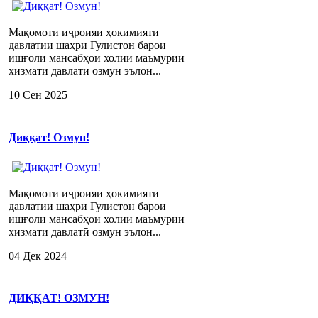
Мақомоти иҷроияи ҳокимияти
давлатии шаҳри Гулистон барои
ишғоли мансабҳои холии маъмурии
хизмати давлатӣ озмун эълон...
10 Сен 2025
Диққат! Озмун!
Мақомоти иҷроияи ҳокимияти
давлатии шаҳри Гулистон барои
ишғоли мансабҳои холии маъмурии
хизмати давлатӣ озмун эълон...
04 Дек 2024
ДИҚҚАТ! ОЗМУН!