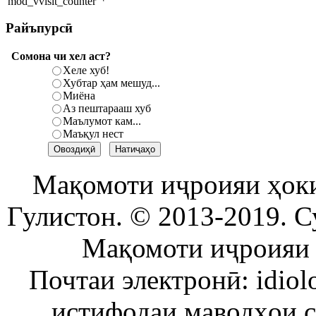
Райъпурсӣ
Сомона чи хел аст?
Хеле хуб!
Хубтар ҳам мешуд...
Миёна
Аз пештарааш хуб
Маълумот кам...
Маъқул нест
Мақомоти иҷроияи ҳок
Гулистон. © 2013-2019. С
Мақомоти иҷроияи 
Почтаи электронӣ: idiol
истифодаи маводҳои 