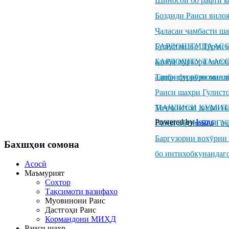
Шиносоӣ бо рафти к
Боздиди Раиси вило
Ҷаласаи ҷамбасти ш
Гулистон ва Шӯрои к
БАРДОШТУ ТААССУР
адиби пуркори милл
БАРДОШТУ ТААССУР
адиби пуркори милл
Ташрифи рӯзноманиг
Раиси шаҳри Гулисто
Тоҷикистон дидан н
МАҶЛИСИ КУМИТ
Powered by
Issuu
ГУЛИСТОН БАРГУ
Вазъи иҷтимоӣ ва иқ
Баргузории вохӯрии
Бахшҳои
сомона
бо интихобкунандаг
Асосӣ
Маъмурият
Сохтор
Тақсимоти вазифаҳо
Муовинони Раис
Дастгоҳи Раис
Кормандони МИҲД
Раиси шаҳр