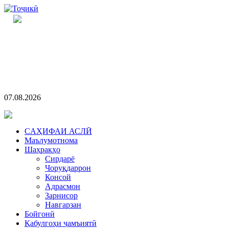
07.08.2026
CАҲИФАИ АСЛӢ
Маълумотнома
Шаҳракҳо
Сирдарё
Чоруқдаррон
Консой
Адрасмон
Зарнисор
Навгарзан
Бойгонӣ
Қабулгоҳи ҷамъиятӣ