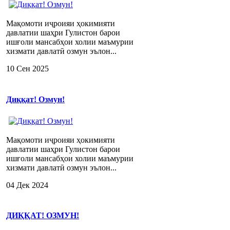
Мақомоти иҷроияи ҳокимияти
давлатии шаҳри Гулистон барои
ишғоли мансабҳои холии маъмурии
хизмати давлатӣ озмун эълон...
10 Сен 2025
Диққат! Озмун!
Мақомоти иҷроияи ҳокимияти
давлатии шаҳри Гулистон барои
ишғоли мансабҳои холии маъмурии
хизмати давлатӣ озмун эълон...
04 Дек 2024
ДИҚҚАТ! ОЗМУН!