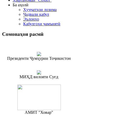
Ҳафтаномаи "Соҳил"
Ба аҳолӣ
Ҳуҷҷатҳои лозима
Ҷадвали қабул
Эълонҳо
Қабулгоҳи ҷамъиятӣ
Сомонаҳои
расмӣ
Президенти Ҷумҳурии Тоҷикистон
МИҲД вилояти Суғд
АМИТ "Ховар"