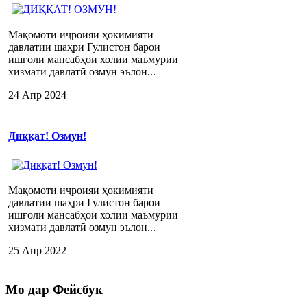
Мақомоти иҷроияи ҳокимияти
давлатии шаҳри Гулистон барои
ишғоли мансабҳои холии маъмурии
хизмати давлатӣ озмун эълон...
24 Апр 2024
Диққат! Озмун!
Мақомоти иҷроияи ҳокимияти
давлатии шаҳри Гулистон барои
ишғоли мансабҳои холии маъмурии
хизмати давлатӣ озмун эълон...
25 Апр 2022
Мо
дар Фейсбук