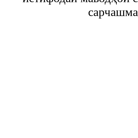
сарчашма