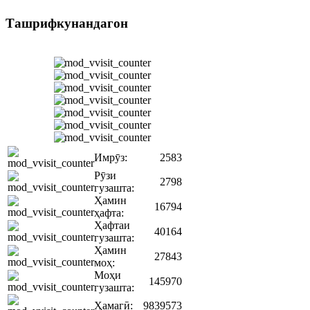
Ташрифкунандагон
Имрӯз:
2583
Рӯзи
2798
гузашта:
Ҳамин
16794
ҳафта:
Ҳафтаи
40164
гузашта:
Ҳамин
27843
моҳ:
Моҳи
145970
гузашта:
Ҳамагӣ:
9839573