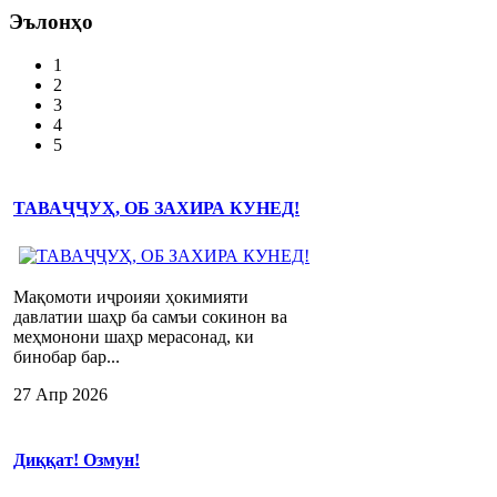
Эълонҳо
1
2
3
4
5
ТАВАҶҶУҲ, ОБ ЗАХИРА КУНЕД!
Мақомоти иҷроияи ҳокимияти
давлатии шаҳр ба самъи сокинон ва
меҳмонони шаҳр мерасонад, ки
бинобар бар...
27 Апр 2026
Диққат! Озмун!