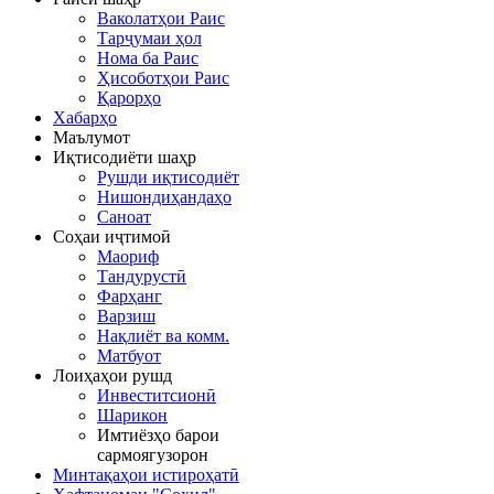
Ваколатҳои Раис
Тарҷумаи ҳол
Нома ба Раис
Ҳисоботҳои Раис
Қарорҳо
Хабарҳо
Маълумот
Иқтисодиёти шаҳр
Рушди иқтисодиёт
Нишондиҳандаҳо
Саноат
Соҳаи иҷтимоӣ
Маориф
Тандурустӣ
Фарҳанг
Варзиш
Нақлиёт ва комм.
Матбуот
Лоиҳаҳои рушд
Инвеститсионӣ
Шарикон
Имтиёзҳо барои
сармоягузорон
Минтақаҳои истироҳатӣ