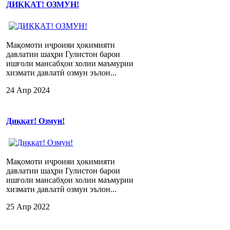
ДИҚҚАТ! ОЗМУН!
Мақомоти иҷроияи ҳокимияти
давлатии шаҳри Гулистон барои
ишғоли мансабҳои холии маъмурии
хизмати давлатӣ озмун эълон...
24 Апр 2024
Диққат! Озмун!
Мақомоти иҷроияи ҳокимияти
давлатии шаҳри Гулистон барои
ишғоли мансабҳои холии маъмурии
хизмати давлатӣ озмун эълон...
25 Апр 2022