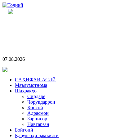
07.08.2026
CАҲИФАИ АСЛӢ
Маълумотнома
Шаҳракҳо
Сирдарё
Чоруқдаррон
Консой
Адрасмон
Зарнисор
Навгарзан
Бойгонӣ
Қабулгоҳи ҷамъиятӣ