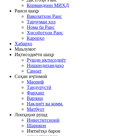
Кормандони МИҲД
Раиси шаҳр
Ваколатҳои Раис
Тарҷумаи ҳол
Нома ба Раис
Ҳисоботҳои Раис
Қарорҳо
Хабарҳо
Маълумот
Иқтисодиёти шаҳр
Рушди иқтисодиёт
Нишондиҳандаҳо
Саноат
Соҳаи иҷтимоӣ
Маориф
Тандурустӣ
Фарҳанг
Варзиш
Нақлиёт ва комм.
Матбуот
Лоиҳаҳои рушд
Инвеститсионӣ
Шарикон
Имтиёзҳо барои