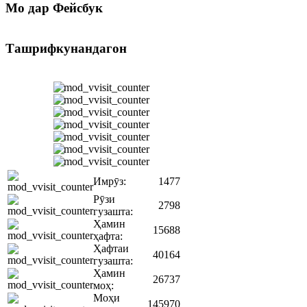
Мо
дар Фейсбук
Ташрифкунандагон
Имрӯз:
1477
Рӯзи
2798
гузашта:
Ҳамин
15688
ҳафта:
Ҳафтаи
40164
гузашта:
Ҳамин
26737
моҳ:
Моҳи
145970