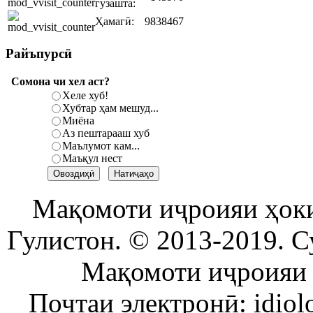
гузашта:
Ҳамагӣ:
9838467
Райъпурсӣ
Сомона чи хел аст?
Хеле хуб!
Хубтар ҳам мешуд...
Миёна
Аз пештарааш хуб
Маълумот кам...
Маъқул нест
Мақомоти иҷроияи ҳок
Гулистон. © 2013-2019. С
Мақомоти иҷроияи 
Почтаи электронӣ: idiol