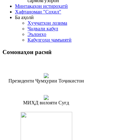
сармоягузорон
Минтақаҳои истироҳатӣ
Ҳафтаномаи "Соҳил"
Ба аҳолӣ
Ҳуҷҷатҳои лозима
Ҷадвали қабул
Эълонҳо
Қабулгоҳи ҷамъиятӣ
Сомонаҳои
расмӣ
Президенти Ҷумҳурии Тоҷикистон
МИҲД вилояти Суғд