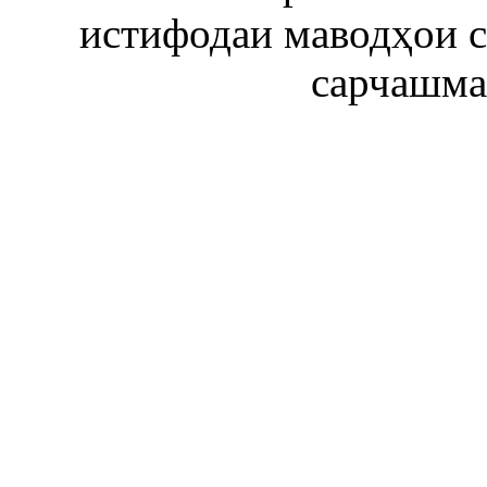
истифодаи маводҳои 
сарчашма