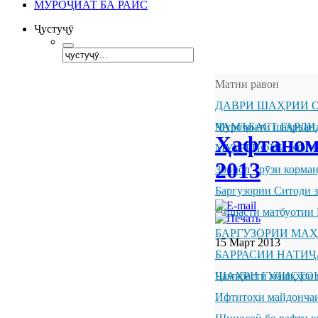
МУРОҶИАТ БА РАИС
Ҷустуҷӯ
Матни равон
ДАВРИ ШАҲРИИ О
ҶАМЪБАСТ ГАРДИ
Муроҷиати шаҳрванд
Ҳафтаном
МУАРРИФИИ КОМ
2013
30 июл - рӯзи корм
Баргузории Ситоди 
Нишасти матбуотии 
БАРГУЗОРИИ МА
15 Март 2013
БАРРАСИИ НАТИ
ШАҲРИ ГУЛИСТО
Ҷамъбасти машқҳои 
Ифтитоҳи майдончаи