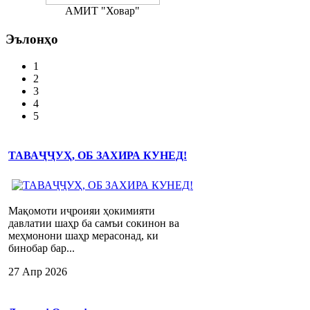
АМИТ "Ховар"
Эълонҳо
1
2
3
4
5
ТАВАҶҶУҲ, ОБ ЗАХИРА КУНЕД!
Мақомоти иҷроияи ҳокимияти
давлатии шаҳр ба самъи сокинон ва
меҳмонони шаҳр мерасонад, ки
бинобар бар...
27 Апр 2026