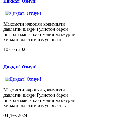
Диққат! Озмун!
Мақомоти иҷроияи ҳокимияти
давлатии шаҳри Гулистон барои
ишғоли мансабҳои холии маъмурии
хизмати давлатӣ озмун эълон...
10 Сен 2025
Диққат! Озмун!
Мақомоти иҷроияи ҳокимияти
давлатии шаҳри Гулистон барои
ишғоли мансабҳои холии маъмурии
хизмати давлатӣ озмун эълон...
04 Дек 2024