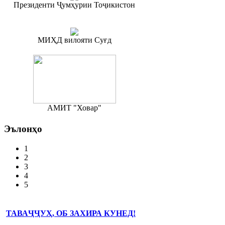
Президенти Ҷумҳурии Тоҷикистон
МИҲД вилояти Суғд
АМИТ "Ховар"
Эълонҳо
1
2
3
4
5
ТАВАҶҶУҲ, ОБ ЗАХИРА КУНЕД!