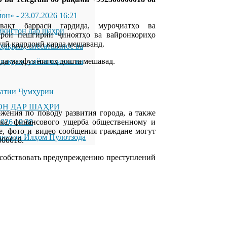
.
мон»
-
23.07.2026 16:21
вақт баррасӣ гардида, муроҷиатҳо ва
икистон дар шаҳри
арои пешгирии ҷиноятҳо ва вайронкориҳо
лӣ қадрдонӣ карда мешаванд.
қиқ, сиёсатшинос ва
а маҳфуз нигоҳ дошта мешавад.
қиқ, сиёсатшинос ва
латии Ҷумҳурии
ОН ДАР ШАҲРИ
жения по поводу развития города, а также
дка, финансового ущерба общественному и
2026 19:28
е, фото и видео сообщения граждане могут
листон Илҳом Пӯлотзода
000018.
пособствовать предупреждению преступлений