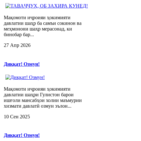
Мақомоти иҷроияи ҳокимияти
давлатии шаҳр ба самъи сокинон ва
меҳмонони шаҳр мерасонад, ки
бинобар бар...
27 Апр 2026
Диққат! Озмун!
Мақомоти иҷроияи ҳокимияти
давлатии шаҳри Гулистон барои
ишғоли мансабҳои холии маъмурии
хизмати давлатӣ озмун эълон...
10 Сен 2025
Диққат! Озмун!