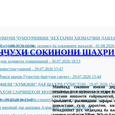
ЗМУНИ ҶУМҲУРИЯВИИ "БЕҲТАРИН ХИЗМАТЧИИ ДАВЛА
Д
он - омили таҳкими эътимод ба ҳокимияти маҳаллӣ
-
04.08.2026 12:06
-
01.08.2026
АҶҶУҲИ СОКИНОНИ ШАҲРИ
ИССАРИ НАВИ ШАҲРИ ГУЛИСТОН
-
02.08.2026 09:59
андон хадамоти оташнишонӣ
-
30.07.2026 18:53
зимистонгузаронӣ
-
29.07.2026 15:47
Раиси шаҳри Гулистон баргузор гардид
-
29.07.2026 15:44
ҲФИЛИ “ҲУМОЮН” ДАР ШАҲРИ ГУЛИСТОН
-
29.07.2026 15:
Минбаъд сокинон имкон до
пешниҳодоти мушаххаси худро б
ҶАҲОИ САНҶИШҲОИ МОЛИЯВӢ ВА ТАДБИРҲОИ ЗИДДИ К
сохтани иншооти ғайриқонунӣ,
Н
муштараки амалиётӣ-стратегӣ бо Қӯшунҳои гарнизони Суғд
-
29.07.2026 15:40
-
25
ҷамъиятӣ, расонидани зарари
шикастани гулу дарахтон, к
 варзишӣ дар шаҳраки Адрасмон
-
23.07.2026 16:24
бемаданият рух медиҳанд ба ва
тариқи шабакаи Viber, WhatsApp