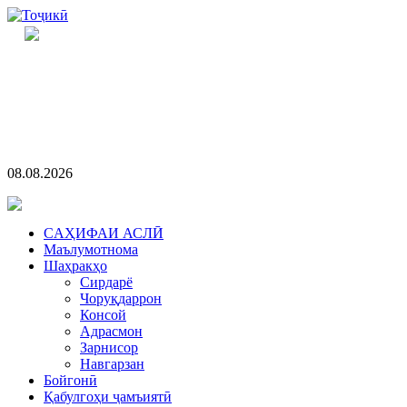
08.08.2026
CАҲИФАИ АСЛӢ
Маълумотнома
Шаҳракҳо
Сирдарё
Чоруқдаррон
Консой
Адрасмон
Зарнисор
Навгарзан
Бойгонӣ
Қабулгоҳи ҷамъиятӣ