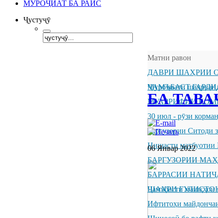
МУРОҶИАТ БА РАИС
Ҷустуҷӯ
Матни равон
ДАВРИ ШАҲРИИ О
ҶАМЪБАСТ ГАРДИ
Муроҷиати шаҳрванд
БА ТАВ
МУАРРИФИИ КОМ
30 июл - рӯзи корм
Баргузории Ситоди 
Нишасти матбуотии 
06 Январ 2022
БАРГУЗОРИИ МА
БАРРАСИИ НАТИ
ШАҲРИ ГУЛИСТО
Ҷамъбасти машқҳои 
Ифтитоҳи майдончаи