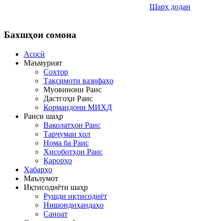
Шарҳ додан
Бахшҳои
сомона
Асосӣ
Маъмурият
Сохтор
Тақсимоти вазифаҳо
Муовинони Раис
Дастгоҳи Раис
Кормандони МИҲД
Раиси шаҳр
Ваколатҳои Раис
Тарҷумаи ҳол
Нома ба Раис
Ҳисоботҳои Раис
Қарорҳо
Хабарҳо
Маълумот
Иқтисодиёти шаҳр
Рушди иқтисодиёт
Нишондиҳандаҳо
Саноат