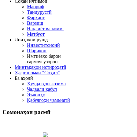
Соҳаи иҷтимоӣ
Маориф
Тандурустӣ
Фарҳанг
Варзиш
Нақлиёт ва комм.
Матбуот
Лоиҳаҳои рушд
Инвеститсионӣ
Шарикон
Имтиёзҳо барои
сармоягузорон
Минтақаҳои истироҳатӣ
Ҳафтаномаи "Соҳил"
Ба аҳолӣ
Ҳуҷҷатҳои лозима
Ҷадвали қабул
Эълонҳо
Қабулгоҳи ҷамъиятӣ
Сомонаҳои
расмӣ