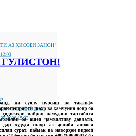
ТӢ АЗ ҲИСОБИ ЗАНОН"
 12:03
 ГУЛИСТОН!
43
ранд, ки суолу пурсиш ва таклифу
арои пешрафти шаҳр ва ҳамчунин доир ба
ОРРУПСИОНӢ ДАР
 ҳодисаҳои вайрон намудани тартиботи
.07.2026 15:33
 молиявӣ ба ашёи ҷамъиятиву давлатӣ,
и дар ҳудуди шаҳр аз ҷониби ашхоси
силаи сурат, паёмак ва наворҳои видеоӣ
 ва Telegram бо рақами +992300000018 ба