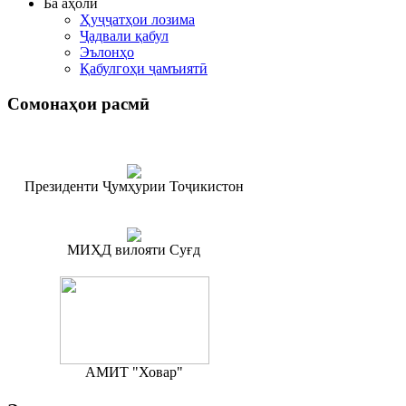
Ба аҳолӣ
Ҳуҷҷатҳои лозима
Ҷадвали қабул
Эълонҳо
Қабулгоҳи ҷамъиятӣ
Сомонаҳои
расмӣ
Президенти Ҷумҳурии Тоҷикистон
МИҲД вилояти Суғд
АМИТ "Ховар"