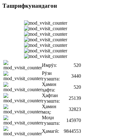
Ташрифкунандагон
Имрӯз:
520
Рӯзи
3440
гузашта:
Ҳамин
520
ҳафта:
Ҳафтаи
25139
гузашта:
Ҳамин
32823
моҳ:
Моҳи
145970
гузашта:
Ҳамагӣ:
9844553