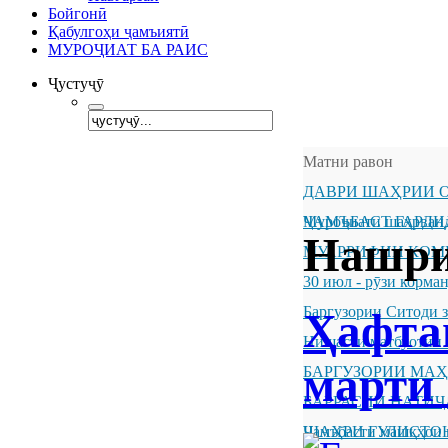
Бойгонӣ
Қабулгоҳи ҷамъиятӣ
МУРОҶИАТ БА РАИС
Ҷустуҷӯ
Матни равон
ДАВРИ ШАҲРИИ О
ҶАМЪБАСТ ГАРДИ
Муроҷиати шаҳрванд
Нашри
МУАРРИФИИ КОМ
30 июл - рӯзи корм
Баргузории Ситоди 
Ҳафта
Нишасти матбуотии 
марти 
БАРГУЗОРИИ МА
БАРРАСИИ НАТИ
ШАҲРИ ГУЛИСТО
Ҷамъбасти машқҳои 