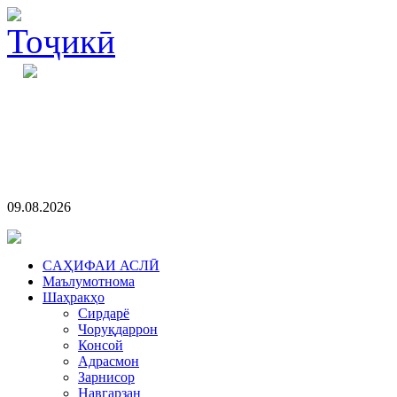
09.08.2026
CАҲИФАИ АСЛӢ
Маълумотнома
Шаҳракҳо
Сирдарё
Чоруқдаррон
Консой
Адрасмон
Зарнисор
Навгарзан