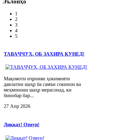
Эълонҳо
1
2
3
4
5
ТАВАҶҶУҲ, ОБ ЗАХИРА КУНЕД!
Мақомоти иҷроияи ҳокимияти
давлатии шаҳр ба самъи сокинон ва
меҳмонони шаҳр мерасонад, ки
бинобар бар...
27 Апр 2026
Диққат! Озмун!