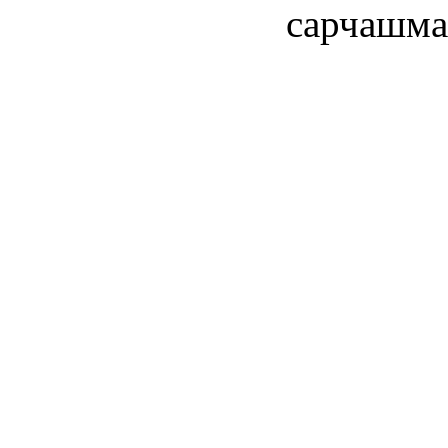
сарчашма