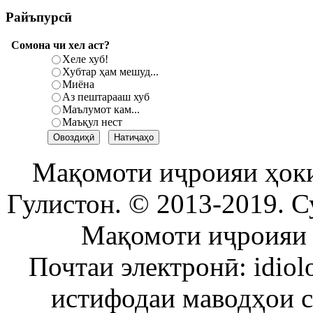
Райъпурсӣ
Сомона чи хел аст?
Хеле хуб!
Хубтар ҳам мешуд...
Миёна
Аз пештарааш хуб
Маълумот кам...
Маъқул нест
Мақомоти иҷроияи ҳок
Гулистон. © 2013-2019. С
Мақомоти иҷроияи 
Почтаи электронӣ: idiol
истифодаи маводҳои 