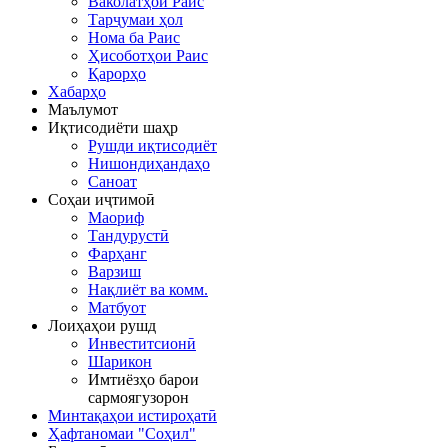
Ваколатҳои Раис
Тарҷумаи ҳол
Нома ба Раис
Ҳисоботҳои Раис
Қарорҳо
Хабарҳо
Маълумот
Иқтисодиёти шаҳр
Рушди иқтисодиёт
Нишондиҳандаҳо
Саноат
Соҳаи иҷтимоӣ
Маориф
Тандурустӣ
Фарҳанг
Варзиш
Нақлиёт ва комм.
Матбуот
Лоиҳаҳои рушд
Инвеститсионӣ
Шарикон
Имтиёзҳо барои
сармоягузорон
Минтақаҳои истироҳатӣ
Ҳафтаномаи "Соҳил"