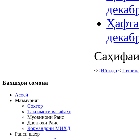
декаб
Ҳафта
декаб
Саҳифаи 
<<
Ибтидо
<
Пешин
Бахшҳои
сомона
Асосӣ
Маъмурият
Сохтор
Тақсимоти вазифаҳо
Муовинони Раис
Дастгоҳи Раис
Кормандони МИҲД
Раиси шаҳр