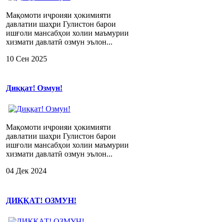
Мақомоти иҷроияи ҳокимияти
давлатии шаҳри Гулистон барои
ишғоли мансабҳои холии маъмурии
хизмати давлатӣ озмун эълон...
10 Сен 2025
Диққат! Озмун!
Мақомоти иҷроияи ҳокимияти
давлатии шаҳри Гулистон барои
ишғоли мансабҳои холии маъмурии
хизмати давлатӣ озмун эълон...
04 Дек 2024
ДИҚҚАТ! ОЗМУН!