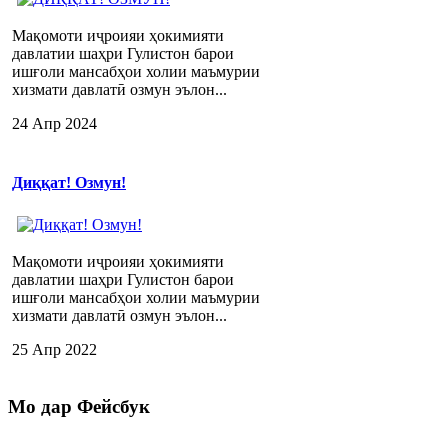
Мақомоти иҷроияи ҳокимияти
давлатии шаҳри Гулистон барои
ишғоли мансабҳои холии маъмурии
хизмати давлатӣ озмун эълон...
24 Апр 2024
Диққат! Озмун!
Мақомоти иҷроияи ҳокимияти
давлатии шаҳри Гулистон барои
ишғоли мансабҳои холии маъмурии
хизмати давлатӣ озмун эълон...
25 Апр 2022
Мо
дар Фейсбук