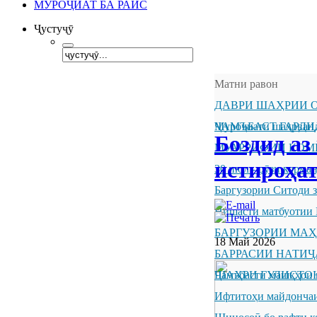
МУРОҶИАТ БА РАИС
Ҷустуҷӯ
Матни равон
ДАВРИ ШАҲРИИ О
ҶАМЪБАСТ ГАРДИ
Муроҷиати шаҳрванд
Боздид аз
МУАРРИФИИ КОМ
истироҳа
30 июл - рӯзи корм
Баргузории Ситоди 
Нишасти матбуотии 
БАРГУЗОРИИ МА
18 Май 2026
БАРРАСИИ НАТИ
ШАҲРИ ГУЛИСТО
Ҷамъбасти машқҳои 
Ифтитоҳи майдончаи