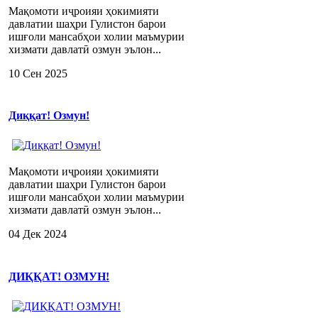
Мақомоти иҷроияи ҳокимияти
давлатии шаҳри Гулистон барои
ишғоли мансабҳои холии маъмурии
хизмати давлатӣ озмун эълон...
10 Сен 2025
Диққат! Озмун!
Мақомоти иҷроияи ҳокимияти
давлатии шаҳри Гулистон барои
ишғоли мансабҳои холии маъмурии
хизмати давлатӣ озмун эълон...
04 Дек 2024
ДИҚҚАТ! ОЗМУН!