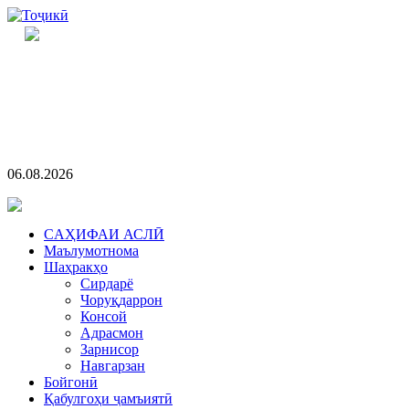
06.08.2026
CАҲИФАИ АСЛӢ
Маълумотнома
Шаҳракҳо
Сирдарё
Чоруқдаррон
Консой
Адрасмон
Зарнисор
Навгарзан
Бойгонӣ
Қабулгоҳи ҷамъиятӣ