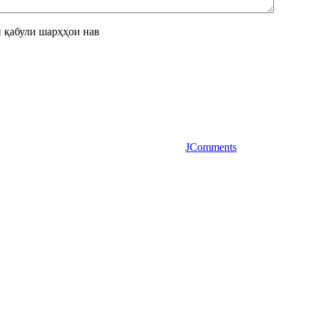
 қабули шарҳҳои нав
JComments