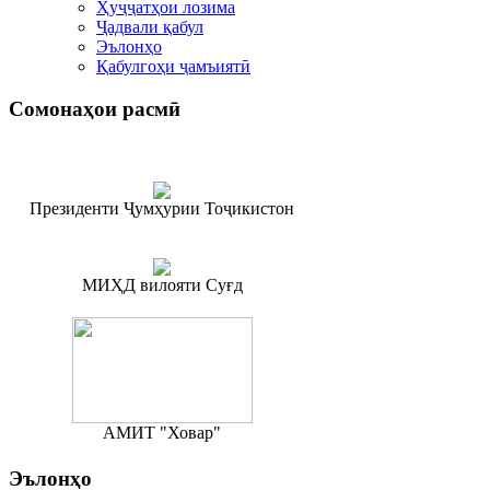
Ҳуҷҷатҳои лозима
Ҷадвали қабул
Эълонҳо
Қабулгоҳи ҷамъиятӣ
Сомонаҳои
расмӣ
Президенти Ҷумҳурии Тоҷикистон
МИҲД вилояти Суғд
АМИТ "Ховар"
Эълонҳо