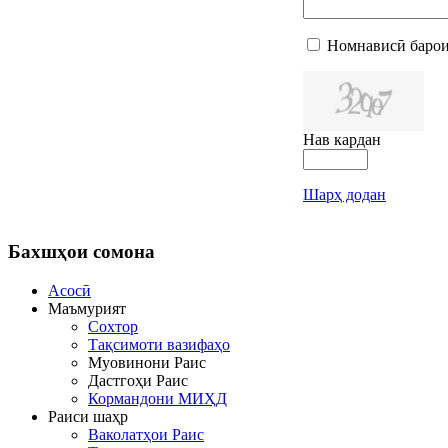
Номнависӣ барои
Нав кардан
Шарҳ додан
Бахшҳои
сомона
Асосӣ
Маъмурият
Сохтор
Тақсимоти вазифаҳо
Муовинони Раис
Дастгоҳи Раис
Кормандони МИҲД
Раиси шаҳр
Ваколатҳои Раис