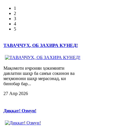
1
2
3
4
5
ТАВАҶҶУҲ, ОБ ЗАХИРА КУНЕД!
Мақомоти иҷроияи ҳокимияти
давлатии шаҳр ба самъи сокинон ва
меҳмонони шаҳр мерасонад, ки
бинобар бар...
27 Апр 2026
Диққат! Озмун!