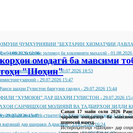
ЗМУНИ ҶУМҲУРИЯВИИ "БЕҲТАРИН ХИЗМАТЧИИ ДАВЛА
Д
он - омили таҳкими эътимод ба ҳокимияти маҳаллӣ
-
04.08.2026 12:06
-
01.08.2026
 корҳои омодагӣ ба мавсими то
ИССАРИ НАВИ ШАҲРИ ГУЛИСТОН
-
02.08.2026 09:59
тгоҳи "Шоҳин"
андон хадамоти оташнишонӣ
-
30.07.2026 18:53
зимистонгузаронӣ
-
29.07.2026 15:47
Раиси шаҳри Гулистон баргузор гардид
-
29.07.2026 15:44
ҲФИЛИ “ҲУМОЮН” ДАР ШАҲРИ ГУЛИСТОН
-
29.07.2026 15:
ҶАҲОИ САНҶИШҲОИ МОЛИЯВӢ ВА ТАДБИРҲОИ ЗИДДИ К
Санаи 17 майи соли 2026 Раи
Н
муштараки амалиётӣ-стратегӣ бо Қӯшунҳои гарнизони Суғд
-
29.07.2026 15:40
-
25
ҷараёни омодагиҳо ба мавсим
шиносоӣ намуд.
 варзишӣ дар шаҳраки Адрасмон
-
23.07.2026 16:24
Истироҳатгоҳи «Шоҳин» дар соҳи
шароити муосир барои истироҳату