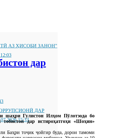
ТӢ АЗ ҲИСОБИ ЗАНОН"
 12:03
бистон дар
43
ОРРУПСИОНӢ ДАР
си шаҳри Гулистон Илҳом Пӯлотзода бо
.07.2026 15:33
и тобистон дар истироҳатгоҳи «Шоҳин»
ли Баҳри тоҷик ҷойгир буда, дорои тамоми
 фароғати наврасон мебошад. Урдугоҳ аз 10