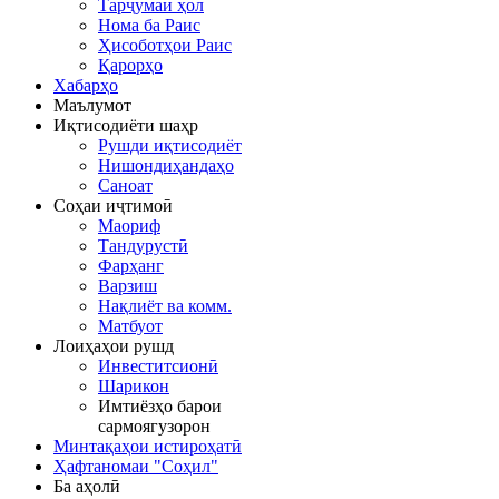
Тарҷумаи ҳол
Нома ба Раис
Ҳисоботҳои Раис
Қарорҳо
Хабарҳо
Маълумот
Иқтисодиёти шаҳр
Рушди иқтисодиёт
Нишондиҳандаҳо
Саноат
Соҳаи иҷтимоӣ
Маориф
Тандурустӣ
Фарҳанг
Варзиш
Нақлиёт ва комм.
Матбуот
Лоиҳаҳои рушд
Инвеститсионӣ
Шарикон
Имтиёзҳо барои
сармоягузорон
Минтақаҳои истироҳатӣ
Ҳафтаномаи "Соҳил"
Ба аҳолӣ