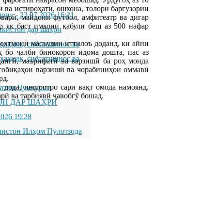
ӣ ва истироҳатӣ, ошхона, толори баргузории
мон»
-
23.07.2026 16:21
оварӣ, майдони футбол, амфитеатр ва дигар
р як баст имкони қабули беш аз 500 нафар
икистон дар шаҳри
сохтмонӣ масъулин иттилоъ доданд, ки айни
қиқ, сиёсатшинос ва
ҳ бо ҷалби бинокорон идома дошта, пас аз
қиқ, сиёсатшинос ва
ҳангӣ, маърифатӣ ва варзишӣ ба роҳ монда
усобиқаҳои варзишӣ ва чорабиниҳои оммавӣ
рд.
 дода, иншоотро сари вақт омода намоянд.
латии Ҷумҳурии
арӣ ва тарбиявӣ ҷавобгӯ бошад.
ОН ДАР ШАҲРИ
2026 19:28
листон Илҳом Пӯлотзода