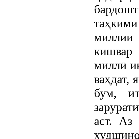
бардошт
таҳкими
миллии
кишвар
миллӣ и
ваҳдат, 
бум, и
зарурат
аст. Аз
худшино