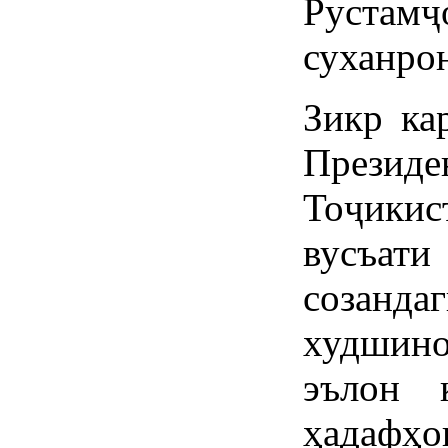
Рустамҷ
суханро
Зикр ка
През
Тоҷики
вусъат
созанда
худшино
эълон 
ҳадафҳ