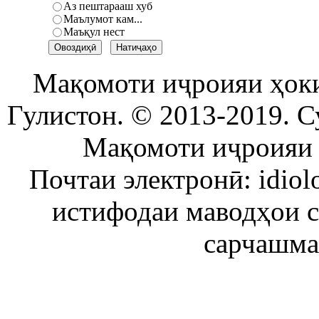
Аз пештарааш хуб
Маълумот кам...
Маъқул нест
Мақомоти иҷроияи ҳок
Гулистон. © 2013-2019. С
Мақомоти иҷроияи 
Почтаи электронӣ: idiol
истифодаи маводҳои 
сарчашма