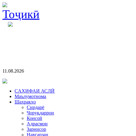
11.08.2026
CАҲИФАИ АСЛӢ
Маълумотнома
Шаҳракҳо
Сирдарё
Чоруқдаррон
Консой
Адрасмон
Зарнисор
Навгарзан