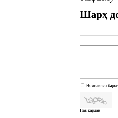
Шарҳ д
Номнависӣ барои
Нав кардан