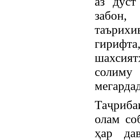
аз дӯст
забон,
таърих
гириф
шахсия
солим
мегардад
Таҷриба
олам со
ҳар да