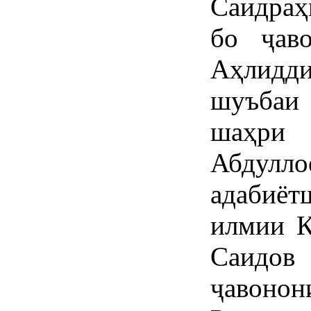
Саидраҳ
бо ҷав
Аҳлидди
шуъбаи
шаҳри 
Абдул
адабиё
илмии К
Саидо
ҷавонон