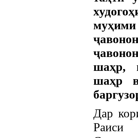
худог
муҳими
ҷавон
ҷавон
шаҳр, 
шаҳр в
баргузо
Дар кор
Раиси