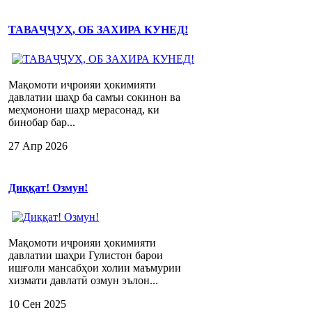
ТАВАҶҶУҲ, ОБ ЗАХИРА КУНЕД!
Мақомоти иҷроияи ҳокимияти
давлатии шаҳр ба самъи сокинон ва
меҳмонони шаҳр мерасонад, ки
бинобар бар...
27 Апр 2026
Диққат! Озмун!
Мақомоти иҷроияи ҳокимияти
давлатии шаҳри Гулистон барои
ишғоли мансабҳои холии маъмурии
хизмати давлатӣ озмун эълон...
10 Сен 2025