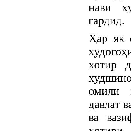
нави х
гардид.
Ҳар як 
худогоҳ
хотир 
худшин
омили 
давлат 
ва вази
хотири