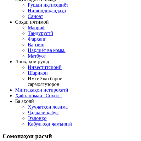
Рушди иқтисодиёт
Нишондиҳандаҳо
Саноат
Соҳаи иҷтимоӣ
Маориф
Тандурустӣ
Фарҳанг
Варзиш
Нақлиёт ва комм.
Матбуот
Лоиҳаҳои рушд
Инвеститсионӣ
Шарикон
Имтиёзҳо барои
сармоягузорон
Минтақаҳои истироҳатӣ
Ҳафтаномаи "Соҳил"
Ба аҳолӣ
Ҳуҷҷатҳои лозима
Ҷадвали қабул
Эълонҳо
Қабулгоҳи ҷамъиятӣ
Сомонаҳои
расмӣ