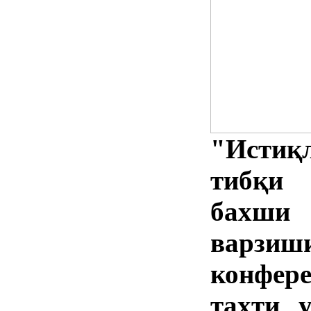
"Истиқ
тибқи 
бахши
варзи
конфе
таҳти 