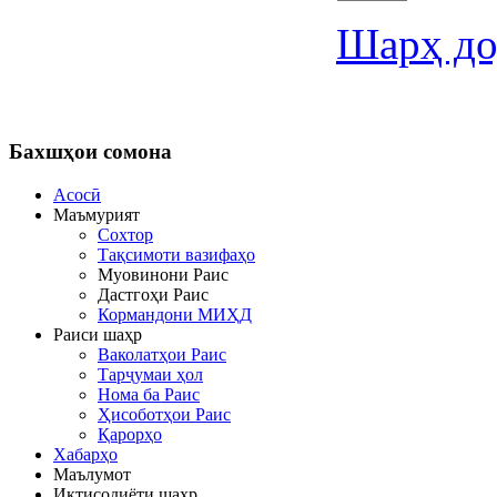
Шарҳ до
Бахшҳои
сомона
Асосӣ
Маъмурият
Сохтор
Тақсимоти вазифаҳо
Муовинони Раис
Дастгоҳи Раис
Кормандони МИҲД
Раиси шаҳр
Ваколатҳои Раис
Тарҷумаи ҳол
Нома ба Раис
Ҳисоботҳои Раис
Қарорҳо
Хабарҳо
Маълумот
Иқтисодиёти шаҳр