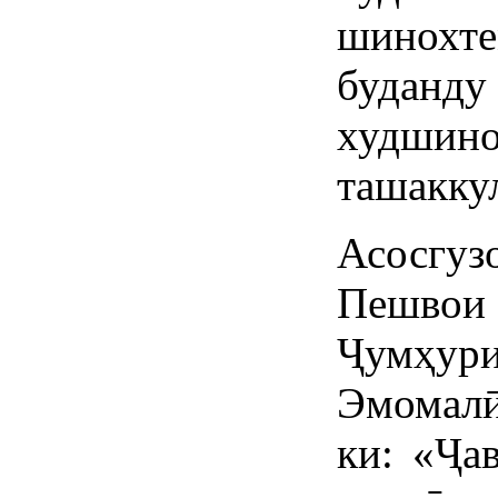
шинохте
будан
худши
ташакку
Асосгуз
Пешвои
Ҷумҳури
Эмомалӣ
ки: «Ҷа