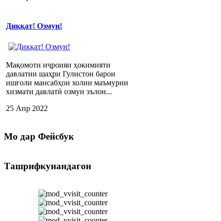
Диққат! Озмун!
Мақомоти иҷроияи ҳокимияти
давлатии шаҳри Гулистон барои
ишғоли мансабҳои холии маъмурии
хизмати давлатӣ озмун эълон...
25 Апр 2022
Мо
дар Фейсбук
Ташрифкунандагон