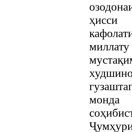
озодонаи
ҳисси
кафола
миллат
муста
худш
гузашт
монда
соҳиб
Ҷумҳури