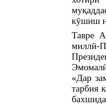
муқадд
кӯшиш н
Тавре А
миллӣ
Презид
Эмомалӣ
«Дар за
тарбия к
бахши