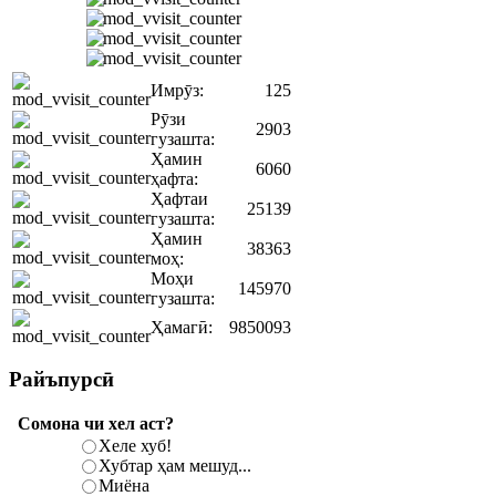
Имрӯз:
125
Рӯзи
2903
гузашта:
Ҳамин
6060
ҳафта:
Ҳафтаи
25139
гузашта:
Ҳамин
38363
моҳ:
Моҳи
145970
гузашта:
Ҳамагӣ:
9850093
Райъпурсӣ
Сомона чи хел аст?
Хеле хуб!
Хубтар ҳам мешуд...
Миёна