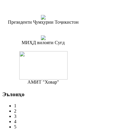
Президенти Ҷумҳурии Тоҷикистон
МИҲД вилояти Суғд
АМИТ "Ховар"
Эълонҳо
1
2
3
4
5