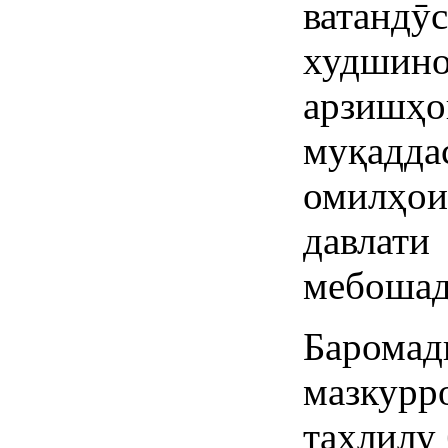
ватан
худшино
арзи
муқадд
омилҳо
давла
мебошад
Барома
мазкурр
таҳлилу 