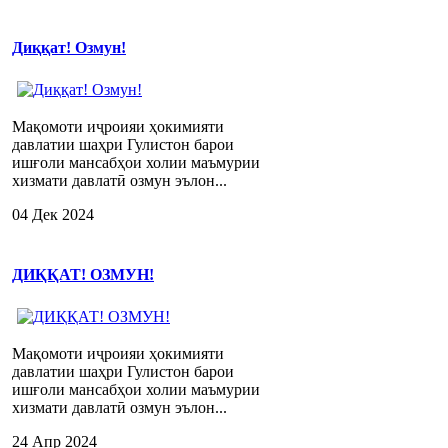
Диққат! Озмун!
Мақомоти иҷроияи ҳокимияти
давлатии шаҳри Гулистон барои
ишғоли мансабҳои холии маъмурии
хизмати давлатӣ озмун эълон...
04 Дек 2024
ДИҚҚАТ! ОЗМУН!
Мақомоти иҷроияи ҳокимияти
давлатии шаҳри Гулистон барои
ишғоли мансабҳои холии маъмурии
хизмати давлатӣ озмун эълон...
24 Апр 2024