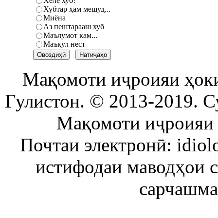
Хеле хуб!
Хубтар ҳам мешуд...
Миёна
Аз пештарааш хуб
Маълумот кам...
Маъқул нест
Мақомоти иҷроияи ҳок
Гулистон. © 2013-2019. С
Мақомоти иҷроияи 
Почтаи электронӣ: idiol
истифодаи маводҳои 
сарчашма