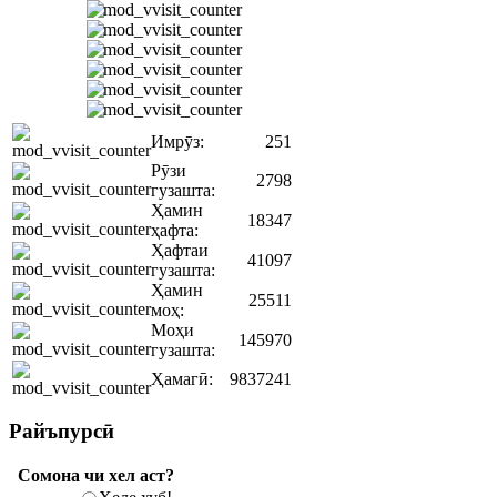
Имрӯз:
251
Рӯзи
2798
гузашта:
Ҳамин
18347
ҳафта:
Ҳафтаи
41097
гузашта:
Ҳамин
25511
моҳ:
Моҳи
145970
гузашта:
Ҳамагӣ:
9837241
Райъпурсӣ
Сомона чи хел аст?