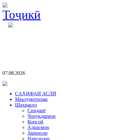
07.08.2026
CАҲИФАИ АСЛӢ
Маълумотнома
Шаҳракҳо
Сирдарё
Чоруқдаррон
Консой
Адрасмон
Зарнисор
Навгарзан