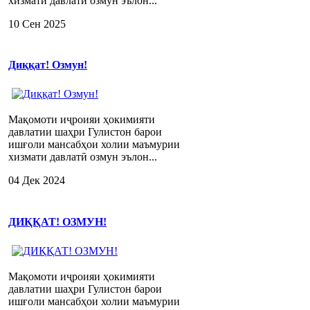
хизмати давлатӣ озмун эълон...
10 Сен 2025
Диққат! Озмун!
Мақомоти иҷроияи ҳокимияти
давлатии шаҳри Гулистон барои
ишғоли мансабҳои холии маъмурии
хизмати давлатӣ озмун эълон...
04 Дек 2024
ДИҚҚАТ! ОЗМУН!
Мақомоти иҷроияи ҳокимияти
давлатии шаҳри Гулистон барои
ишғоли мансабҳои холии маъмурии