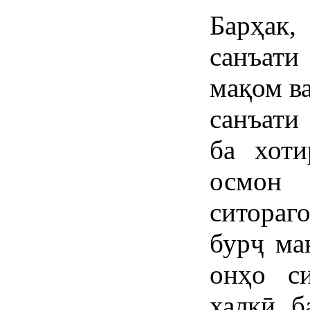
Барҳак,
санъат
мақом ва
санъати
ба хоти
осмон
ситораг
бурҷ ма
онҳо си
халқӣ б