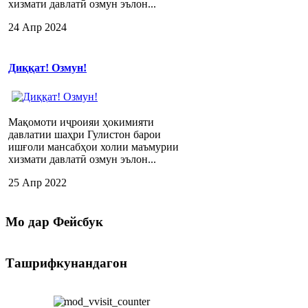
хизмати давлатӣ озмун эълон...
24 Апр 2024
Диққат! Озмун!
Мақомоти иҷроияи ҳокимияти
давлатии шаҳри Гулистон барои
ишғоли мансабҳои холии маъмурии
хизмати давлатӣ озмун эълон...
25 Апр 2022
Мо
дар Фейсбук
Ташрифкунандагон