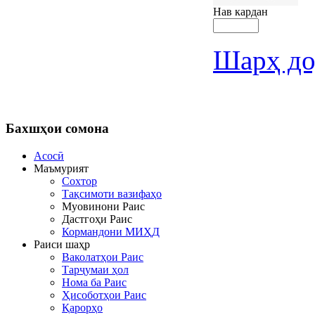
Нав кардан
Шарҳ до
Бахшҳои
сомона
Асосӣ
Маъмурият
Сохтор
Тақсимоти вазифаҳо
Муовинони Раис
Дастгоҳи Раис
Кормандони МИҲД
Раиси шаҳр
Ваколатҳои Раис
Тарҷумаи ҳол
Нома ба Раис
Ҳисоботҳои Раис
Қарорҳо