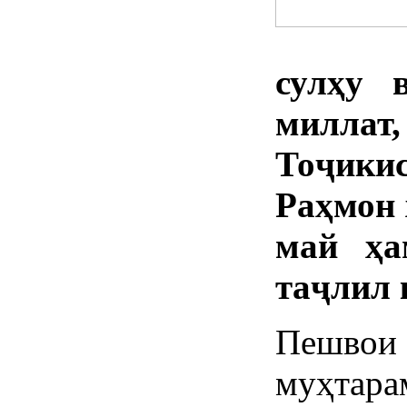
сулҳу 
миллат
Тоҷики
Раҳмон 
май ҳа
таҷлил 
Пешво
муҳтар