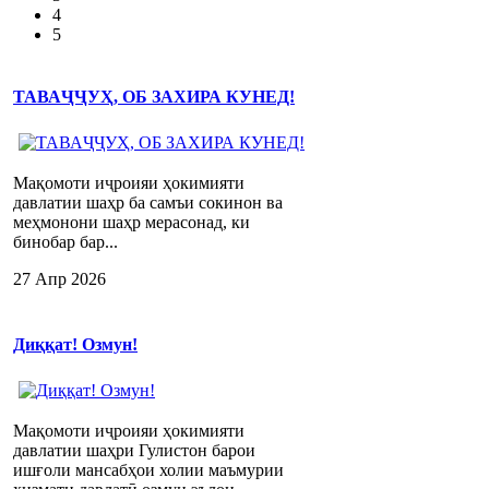
4
5
ТАВАҶҶУҲ, ОБ ЗАХИРА КУНЕД!
Мақомоти иҷроияи ҳокимияти
давлатии шаҳр ба самъи сокинон ва
меҳмонони шаҳр мерасонад, ки
бинобар бар...
27 Апр 2026
Диққат! Озмун!
Мақомоти иҷроияи ҳокимияти
давлатии шаҳри Гулистон барои
ишғоли мансабҳои холии маъмурии