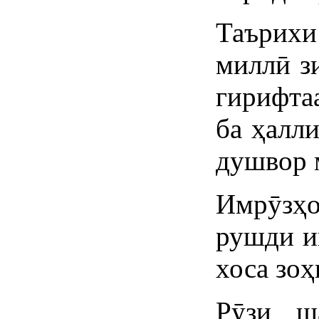
Таърих
миллӣ зи
гирифта
ба ҳалл
душвор 
Имрӯзҳ
рушди и
хоса зоҳ
Рӯзи ш