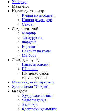
Хабарҳо
Маълумот
Иқтисодиёти шаҳр
Рушди иқтисодиёт
Нишондиҳандаҳо
Саноат
Соҳаи иҷтимоӣ
Маориф
Тандурустӣ
Фарҳанг
Варзиш
Нақлиёт ва комм.
Матбуот
Лоиҳаҳои рушд
Инвеститсионӣ
Шарикон
Имтиёзҳо барои
сармоягузорон
Минтақаҳои истироҳатӣ
Ҳафтаномаи "Соҳил"
Ба аҳолӣ
Ҳуҷҷатҳои лозима
Ҷадвали қабул
Эълонҳо
Қабулгоҳи ҷамъиятӣ