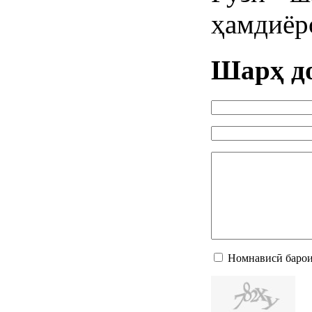
ҳамдиёр
Шарҳ д
Номнависӣ барои