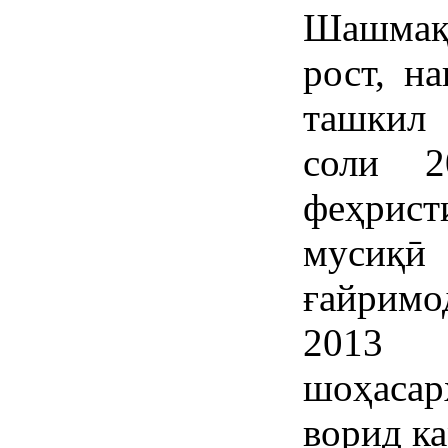
Шашмақо
рост, на
ташкил
соли 2
феҳрис
мусиқӣ 
ғайримо
2013 
шоҳасар
ворид ка