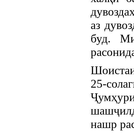
дувозда
аз дуво
буд. Ми
расонид
Шоистаи
25-со
Ҷумҳур
шашҷи
нашр ра