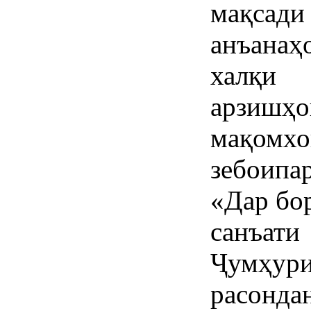
мақсад
анъана
халқи 
арзиш
мақомхо
зебоип
«Дар бо
санъат
Ҷумҳури
расонда