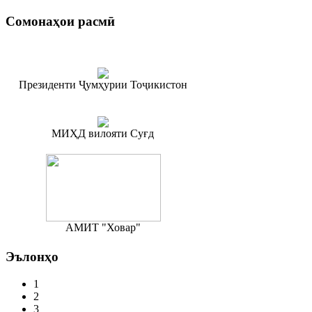
Сомонаҳои
расмӣ
Президенти Ҷумҳурии Тоҷикистон
МИҲД вилояти Суғд
АМИТ "Ховар"
Эълонҳо
1
2
3