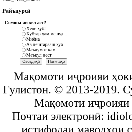
Райъпурсӣ
Сомона чи хел аст?
Хеле хуб!
Хубтар ҳам мешуд...
Миёна
Аз пештарааш хуб
Маълумот кам...
Маъқул нест
Мақомоти иҷроияи ҳок
Гулистон. © 2013-2019. С
Мақомоти иҷроияи 
Почтаи электронӣ: idiol
истифодаи маводҳои 