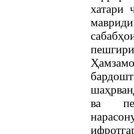
хатари 
мавриди
сабабҳ
пешгир
Ҳамзамо
бардошт
шаҳрван
ва пе
нарасон
ифротга