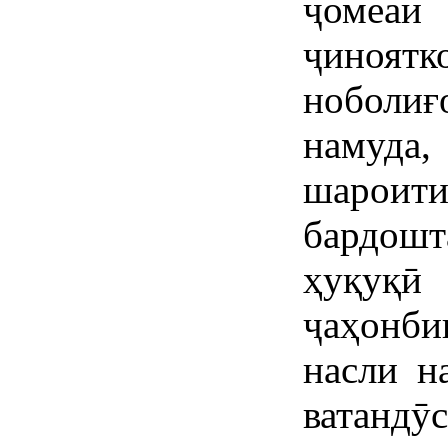
ҷомеаи
ҷиноя
ноболиғ
намуда
шарои
бардош
ҳуқуқ
ҷаҳонб
насли н
ватандӯ