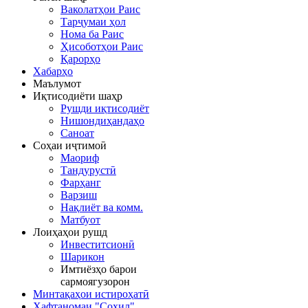
Ваколатҳои Раис
Тарҷумаи ҳол
Нома ба Раис
Ҳисоботҳои Раис
Қарорҳо
Хабарҳо
Маълумот
Иқтисодиёти шаҳр
Рушди иқтисодиёт
Нишондиҳандаҳо
Саноат
Соҳаи иҷтимоӣ
Маориф
Тандурустӣ
Фарҳанг
Варзиш
Нақлиёт ва комм.
Матбуот
Лоиҳаҳои рушд
Инвеститсионӣ
Шарикон
Имтиёзҳо барои
сармоягузорон
Минтақаҳои истироҳатӣ
Ҳафтаномаи "Соҳил"