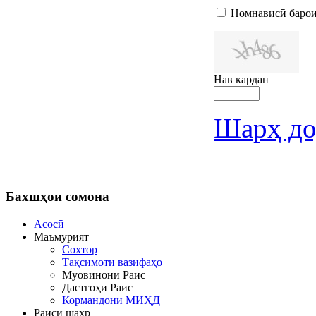
Номнависӣ барои
Нав кардан
Шарҳ до
Бахшҳои
сомона
Асосӣ
Маъмурият
Сохтор
Тақсимоти вазифаҳо
Муовинони Раис
Дастгоҳи Раис
Кормандони МИҲД
Раиси шаҳр