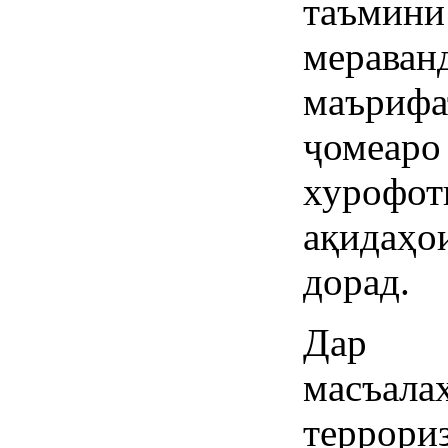
таъмини
мераван
маъриф
ҷоме
хурофо
ақидаҳ
дорад.
Дар ҷ
масъа
террори