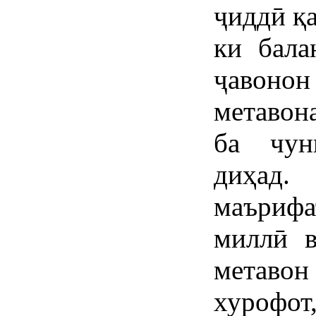
ҷиддӣ қа
ки бала
ҷавоно
метавон
ба чун
диҳад
маърифа
миллӣ в
метаво
хурофот