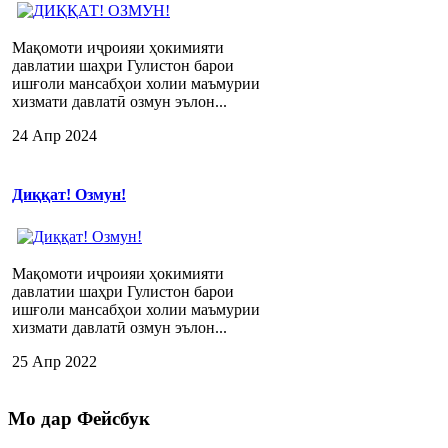
Мақомоти иҷроияи ҳокимияти
давлатии шаҳри Гулистон барои
ишғоли мансабҳои холии маъмурии
хизмати давлатӣ озмун эълон...
24 Апр 2024
Диққат! Озмун!
Мақомоти иҷроияи ҳокимияти
давлатии шаҳри Гулистон барои
ишғоли мансабҳои холии маъмурии
хизмати давлатӣ озмун эълон...
25 Апр 2022
Мо
дар Фейсбук