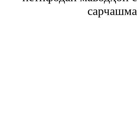
сарчашма