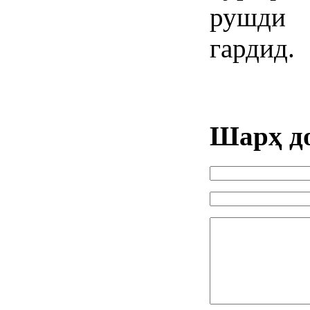
рушди 
гардид.
Шарҳ д