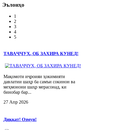
Эълонҳо
1
2
3
4
5
ТАВАҶҶУҲ, ОБ ЗАХИРА КУНЕД!
Мақомоти иҷроияи ҳокимияти
давлатии шаҳр ба самъи сокинон ва
меҳмонони шаҳр мерасонад, ки
бинобар бар...
27 Апр 2026
Диққат! Озмун!