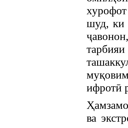
хурофот
шуд, ки 
ҷавоно
тарбияи
ташакк
муқовим
ифротӣ р
Ҳамзамо
ва экст