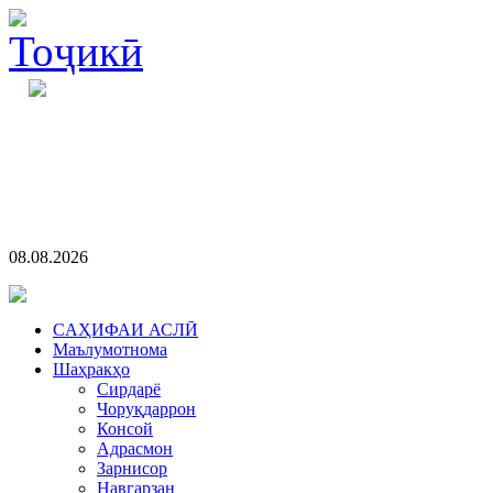
08.08.2026
CАҲИФАИ АСЛӢ
Маълумотнома
Шаҳракҳо
Сирдарё
Чоруқдаррон
Консой
Адрасмон
Зарнисор
Навгарзан