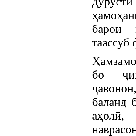
дурусти
ҳамоҳан
барои 
таассуб 
Ҳамзамо
бо ҷин
ҷавонон
баланд 
аҳолӣ
наврас