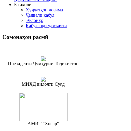
Ба аҳолӣ
Ҳуҷҷатҳои лозима
Ҷадвали қабул
Эълонҳо
Қабулгоҳи ҷамъиятӣ
Сомонаҳои
расмӣ
Президенти Ҷумҳурии Тоҷикистон
МИҲД вилояти Суғд
АМИТ "Ховар"