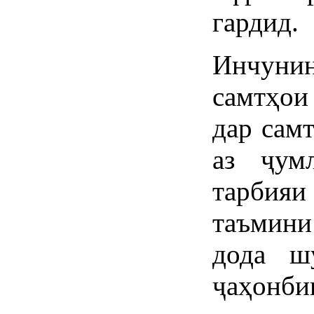
гардид.
Инчуни
самтҳои
дар сам
аз ҷум
тарбия
таъмин
дода ш
ҷаҳонб