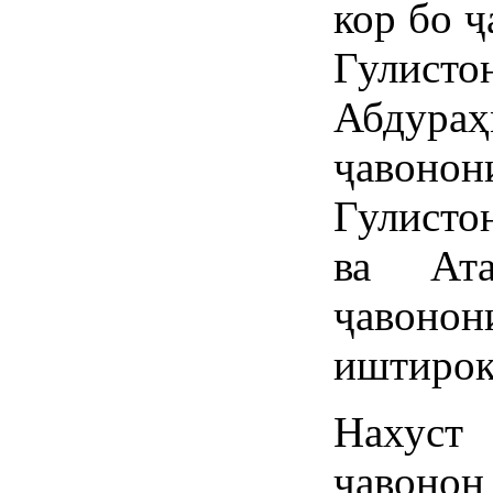
кор бо 
Гули
Абдура
ҷавоно
Гулисто
ва Ата
ҷавоно
иштирок
Нахуст
ҷавон