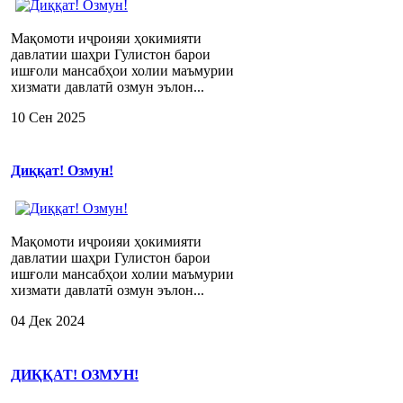
Мақомоти иҷроияи ҳокимияти
давлатии шаҳри Гулистон барои
ишғоли мансабҳои холии маъмурии
хизмати давлатӣ озмун эълон...
10 Сен 2025
Диққат! Озмун!
Мақомоти иҷроияи ҳокимияти
давлатии шаҳри Гулистон барои
ишғоли мансабҳои холии маъмурии
хизмати давлатӣ озмун эълон...
04 Дек 2024
ДИҚҚАТ! ОЗМУН!