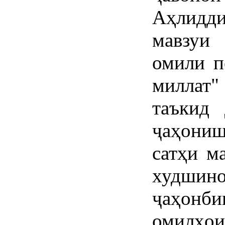
Аҳлидд
мавзуи
омили п
миллат
таъкид
ҷаҳониш
сатҳи м
худшин
ҷаҳонби
омилҳо