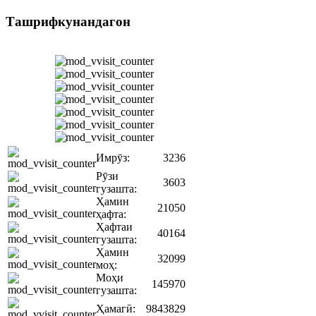
Ташрифкунандагон
Имрӯз:
3236
Рӯзи
3603
гузашта:
Ҳамин
21050
ҳафта:
Ҳафтаи
40164
гузашта:
Ҳамин
32099
моҳ:
Моҳи
145970
гузашта:
Ҳамагӣ:
9843829