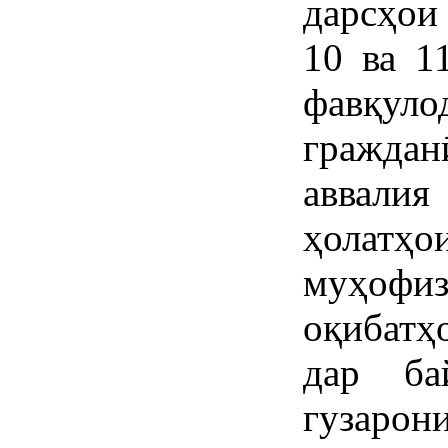
дарсҳои
10 ва 1
фавқу
гражда
аввали
ҳолатҳо
муҳофи
оқибатҳ
дар ба
гузарон