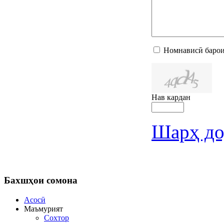
Номнависӣ барои
Нав кардан
Шарҳ до
Бахшҳои
сомона
Асосӣ
Маъмурият
Сохтор