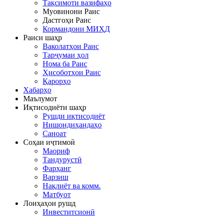
Тақсимоти вазифаҳо
Муовинони Раис
Дастгоҳи Раис
Кормандони МИҲД
Раиси шаҳр
Ваколатҳои Раис
Тарҷумаи ҳол
Нома ба Раис
Ҳисоботҳои Раис
Қарорҳо
Хабарҳо
Маълумот
Иқтисодиёти шаҳр
Рушди иқтисодиёт
Нишондиҳандаҳо
Саноат
Соҳаи иҷтимоӣ
Маориф
Тандурустӣ
Фарҳанг
Варзиш
Нақлиёт ва комм.
Матбуот
Лоиҳаҳои рушд
Инвеститсионӣ