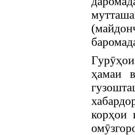
даромада
мутташа
(май
баромад
Гурӯҳо
ҳамаи в
гузош
хабард
корҳои 
омӯзг