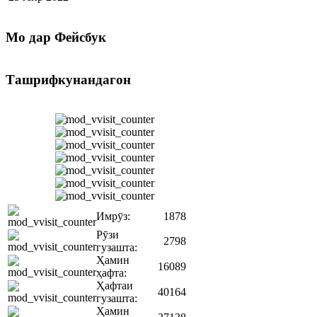
Мо
дар Фейсбук
Ташрифкунандагон
Имрӯз:
1878
Рӯзи
2798
гузашта:
Ҳамин
16089
ҳафта:
Ҳафтаи
40164
гузашта:
Ҳамин