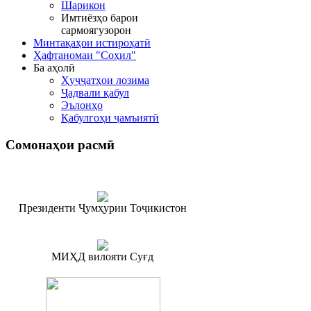
Шарикон
Имтиёзҳо барои
сармоягузорон
Минтақаҳои истироҳатӣ
Ҳафтаномаи "Соҳил"
Ба аҳолӣ
Ҳуҷҷатҳои лозима
Ҷадвали қабул
Эълонҳо
Қабулгоҳи ҷамъиятӣ
Сомонаҳои
расмӣ
Президенти Ҷумҳурии Тоҷикистон
МИҲД вилояти Суғд