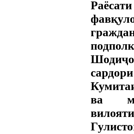
Раёсат
фавқу
гражда
подпо
Шодиҷ
сардо
Кумита
ва му
вилоя
Гулис