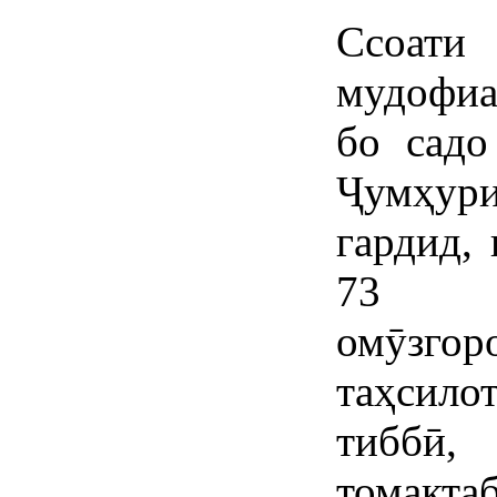
Ссоати 
мудофиа
бо садо
Ҷумҳур
гардид,
73 на
омӯзг
таҳсило
тиббӣ, 
томакт