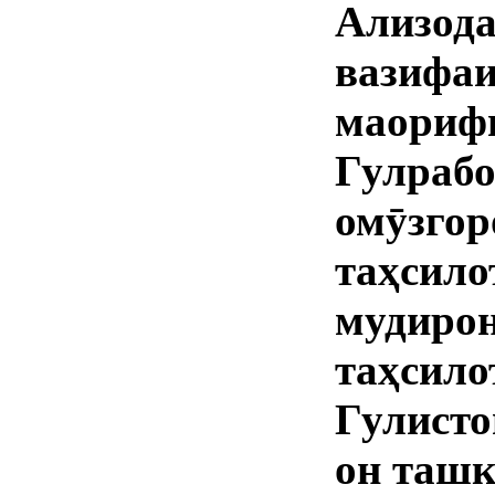
Ализод
вазиф
маори
Гулра
омӯзг
таҳси
мудир
таҳсил
Гулист
он ташк