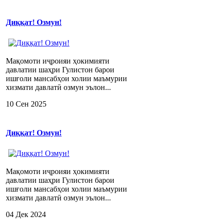
Диққат! Озмун!
Мақомоти иҷроияи ҳокимияти
давлатии шаҳри Гулистон барои
ишғоли мансабҳои холии маъмурии
хизмати давлатӣ озмун эълон...
10 Сен 2025
Диққат! Озмун!
Мақомоти иҷроияи ҳокимияти
давлатии шаҳри Гулистон барои
ишғоли мансабҳои холии маъмурии
хизмати давлатӣ озмун эълон...
04 Дек 2024