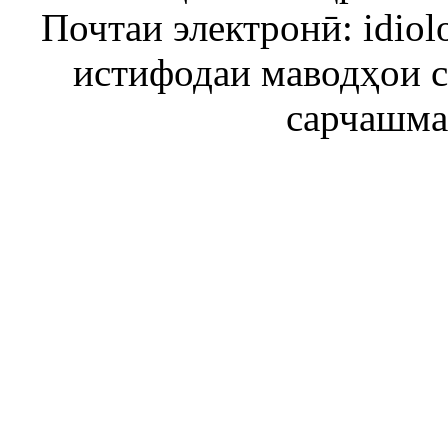
Почтаи электронӣ: idiol
истифодаи маводҳои 
сарчашма