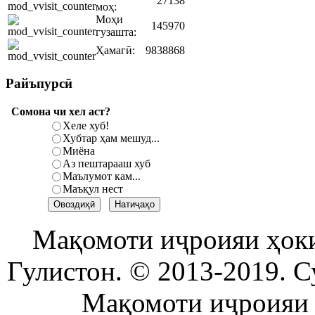
27138
моҳ:
Моҳи
145970
гузашта:
Ҳамагӣ:
9838868
Райъпурсӣ
Сомона чи хел аст?
Хеле хуб!
Хубтар ҳам мешуд...
Миёна
Аз пештарааш хуб
Маълумот кам...
Маъқул нест
Мақомоти иҷроияи ҳок
Гулистон. © 2013-2019. С
Мақомоти иҷроияи 