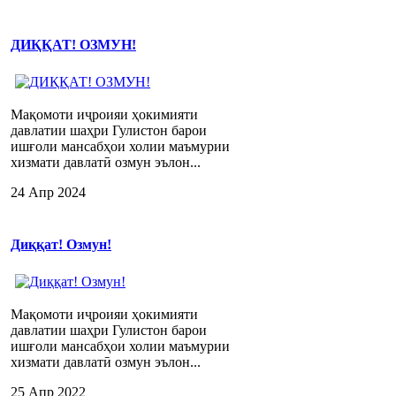
ДИҚҚАТ! ОЗМУН!
Мақомоти иҷроияи ҳокимияти
давлатии шаҳри Гулистон барои
ишғоли мансабҳои холии маъмурии
хизмати давлатӣ озмун эълон...
24 Апр 2024
Диққат! Озмун!
Мақомоти иҷроияи ҳокимияти
давлатии шаҳри Гулистон барои
ишғоли мансабҳои холии маъмурии
хизмати давлатӣ озмун эълон...
25 Апр 2022