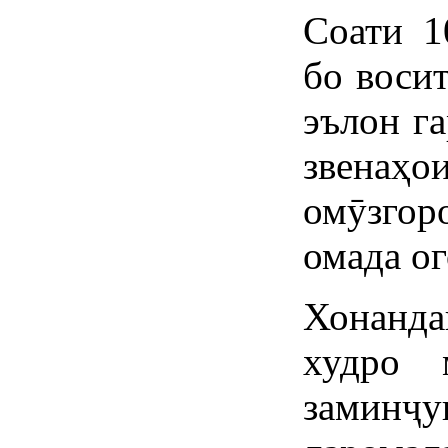
Соати 1
бо воси
эълон га
звенаҳо
омӯзгор
омада ог
Хонанд
худро 
замин