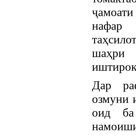
ҷамоат
нафар 
таҳсило
шаҳри
иштирок
Дар ра
озмуни 
оид ба
намоиши