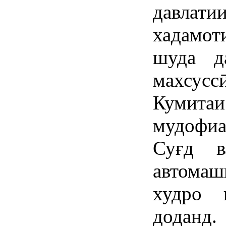
давлати
хадамот
шуда д
махсус
Кумитаи
мудофиа
Суғд 
автомаш
худро 
доданд.