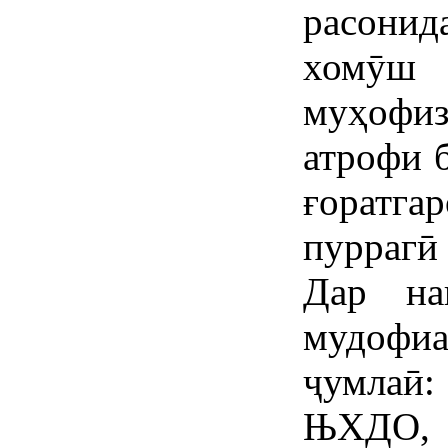
расонид
хомӯш
муҳофи
атрофи 
ғоратг
пуррагӣ
Дар на
мудофи
ҷумла
ЊХДО,