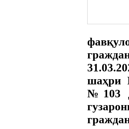
фавқу
граждан
31.03.2
шаҳри Г
№103 Д
гузаро
гражд