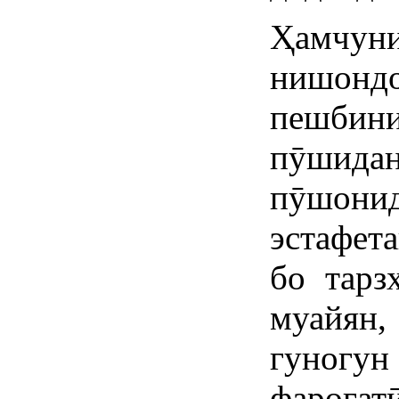
Ҳамчун
нишонд
пешбини
пӯшидан
пӯшонид
эстафет
бо тарз
муайян,
гуногу
фароғат