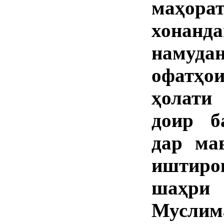
маҳорат
хонанд
намуд
офатҳо
ҳолати
доир б
дар ма
иштир
шаҳри
Мусли