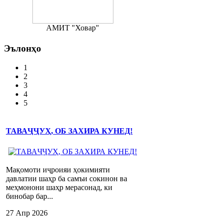
АМИТ "Ховар"
Эълонҳо
1
2
3
4
5
ТАВАҶҶУҲ, ОБ ЗАХИРА КУНЕД!
Мақомоти иҷроияи ҳокимияти
давлатии шаҳр ба самъи сокинон ва
меҳмонони шаҳр мерасонад, ки
бинобар бар...
27 Апр 2026