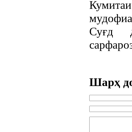
Кумитаи
мудофи
Суғд 
сарфаро
Шарҳ д