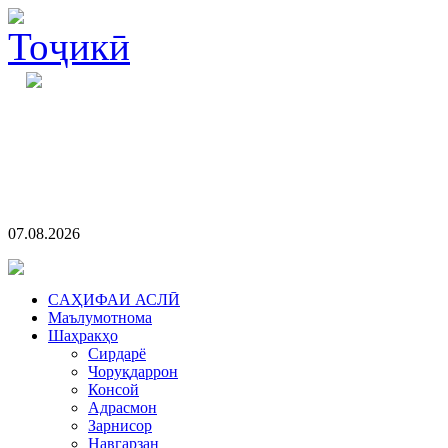
07.08.2026
CАҲИФАИ АСЛӢ
Маълумотнома
Шаҳракҳо
Сирдарё
Чоруқдаррон
Консой
Адрасмон
Зарнисор
Навгарзан