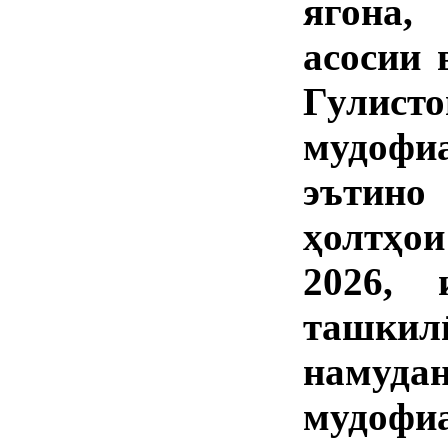
ягона,
асосии 
Гулист
мудофи
эътино
ҳолтҳои
2026, 
ташкил
намудан
мудоф