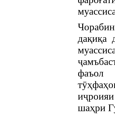
муассис
Чорабин
дақиқа 
муассис
ҷамъбас
фаъол
тӯҳфаҳ
иҷроия
шаҳри Г