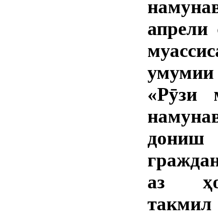
намуна
апрели 
муасси
умумии
«Рӯзи 
намуна
дониш 
граждан
аз ҳо
такмил