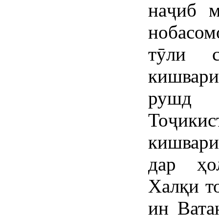
наҷиб м
нобасо
тӯли с
кишвари
рушд
Тоҷикис
кишвари
дар ҳо
Халқи т
ин Вата