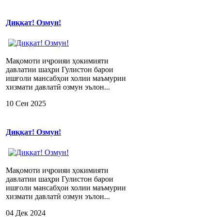
Диққат! Озмун!
Мақомоти иҷроияи ҳокимияти
давлатии шаҳри Гулистон барои
ишғоли мансабҳои холии маъмурии
хизмати давлатӣ озмун эълон...
10 Сен 2025
Диққат! Озмун!
Мақомоти иҷроияи ҳокимияти
давлатии шаҳри Гулистон барои
ишғоли мансабҳои холии маъмурии
хизмати давлатӣ озмун эълон...
04 Дек 2024