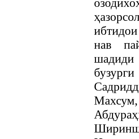
озодих
ҳазорс
ибтидои
нав па
шадиди 
бузурги
Садрид
Махсум,
Абду
Ширинш