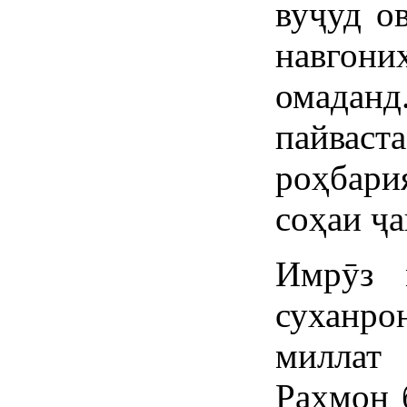
вуҷуд о
навгон
омадан
пайваст
роҳбари
соҳаи ҷ
Имрӯз 
суханро
милла
Раҳмон 