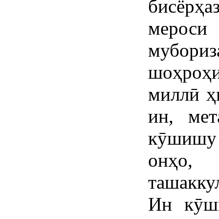
бисёрҳ
мероси
мубориз
шоҳроҳ
миллӣ ҳ
ин, мет
кӯшишу
онҳо, 
ташакку
Ин кӯш