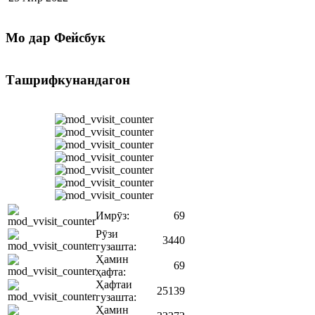
Мо
дар Фейсбук
Ташрифкунандагон
Имрӯз:
69
Рӯзи
3440
гузашта:
Ҳамин
69
ҳафта:
Ҳафтаи
25139
гузашта:
Ҳамин