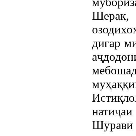
мубор
Шерак,
озодих
дигар м
аҷдодон
мебошад
муҳаққ
Истиқл
натиҷа
Шӯрав