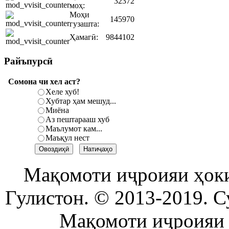
32372
моҳ:
Моҳи
145970
гузашта:
Ҳамагӣ:
9844102
Райъпурсӣ
Сомона чи хел аст?
Хеле хуб!
Хубтар ҳам мешуд...
Миёна
Аз пештарааш хуб
Маълумот кам...
Маъқул нест
Мақомоти иҷроияи ҳок
Гулистон. © 2013-2019. С
Мақомоти иҷроияи 