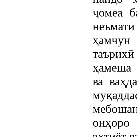
ҷомеа б
неъмат
ҳамчун
таърихӣ
ҳамеша 
ва ваҳд
муқад
мебоша
онҳоро
эҳтиёт в