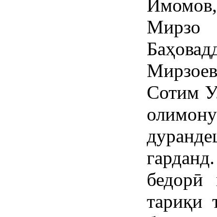
Имомов
Мирзо 
Баҳов
Мирзое
Сотим У
олимону
дуранде
гарданд
бедорӣ 
тариқи 