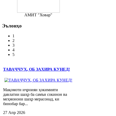
АМИТ "Ховар"
Эълонҳо
1
2
3
4
5
ТАВАҶҶУҲ, ОБ ЗАХИРА КУНЕД!
Мақомоти иҷроияи ҳокимияти
давлатии шаҳр ба самъи сокинон ва
меҳмонони шаҳр мерасонад, ки
бинобар бар...
27 Апр 2026