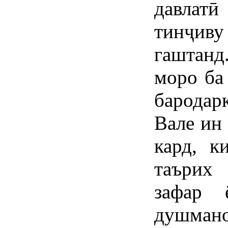
давлатӣ
тинҷиву
гаштан
моро ба
бародар
Вале ин
кард, к
таърих
зафар 
душмано