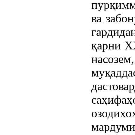
пурқимм
ва забо
гардида
қарни X
насозем,
муқадд
дасто
саҳиф
озодих
мардум