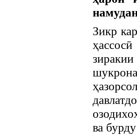
намудан
Зикр кар
ҳассосӣ
зиракии
шукрон
ҳазор
давл
озодихо
ва бурд