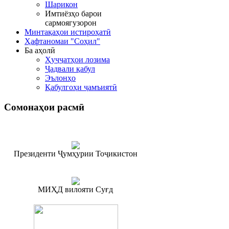
Шарикон
Имтиёзҳо барои
сармоягузорон
Минтақаҳои истироҳатӣ
Ҳафтаномаи "Соҳил"
Ба аҳолӣ
Ҳуҷҷатҳои лозима
Ҷадвали қабул
Эълонҳо
Қабулгоҳи ҷамъиятӣ
Сомонаҳои
расмӣ
Президенти Ҷумҳурии Тоҷикистон
МИҲД вилояти Суғд