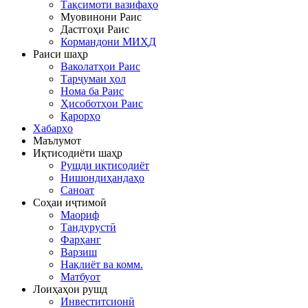
Тақсимоти вазифаҳо
Муовинони Раис
Дастгоҳи Раис
Кормандони МИҲД
Раиси шаҳр
Ваколатҳои Раис
Тарҷумаи ҳол
Нома ба Раис
Ҳисоботҳои Раис
Қарорҳо
Хабарҳо
Маълумот
Иқтисодиёти шаҳр
Рушди иқтисодиёт
Нишондиҳандаҳо
Саноат
Соҳаи иҷтимоӣ
Маориф
Тандурустӣ
Фарҳанг
Варзиш
Нақлиёт ва комм.
Матбуот
Лоиҳаҳои рушд
Инвеститсионӣ