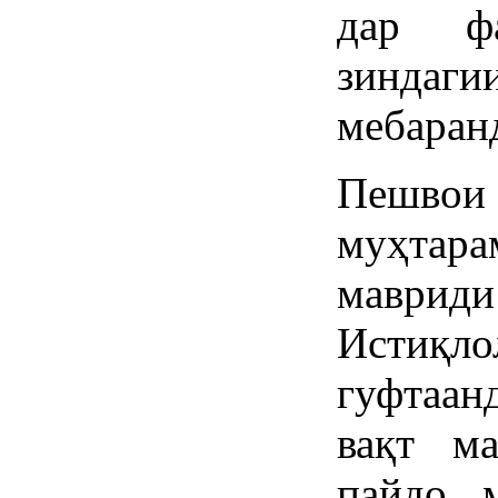
дар ф
зинда
мебаран
Пешво
муҳтар
маври
Истиқл
гуфтаан
вақт м
пайдо 