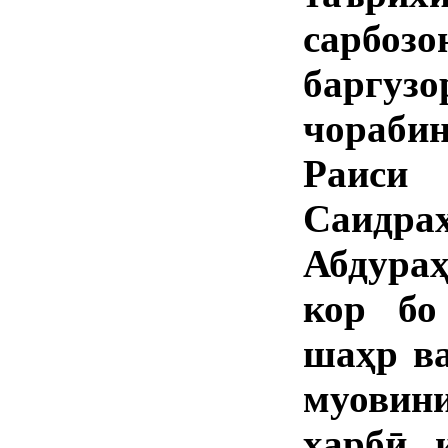
сарбозо
баргу
чораби
Раиси
Саидр
Абдура
кор бо
шаҳр ва
муови
ҳарбӣ 