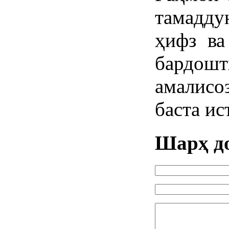
тамадду
ҳифз ва
бардош
амалис
баста ис
Шарҳ д