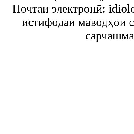
Почтаи электронӣ: idiol
истифодаи маводҳои 
сарчашма