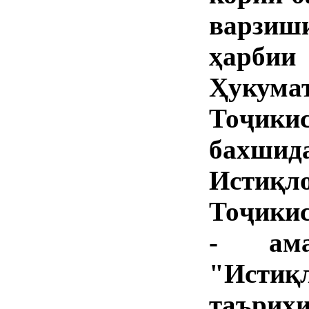
варзи
ҳарбии
Ҳуку
Тоҷики
бахшид
Истиқл
Тоҷикис
- ама
"Истиқ
таърих