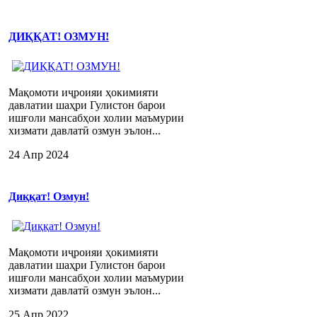
ДИҚҚАТ! ОЗМУН!
Мақомоти иҷроияи ҳокимияти
давлатии шаҳри Гулистон барои
ишғоли мансабҳои холии маъмурии
хизмати давлатӣ озмун эълон...
24 Апр 2024
Диққат! Озмун!
Мақомоти иҷроияи ҳокимияти
давлатии шаҳри Гулистон барои
ишғоли мансабҳои холии маъмурии
хизмати давлатӣ озмун эълон...
25 Апр 2022