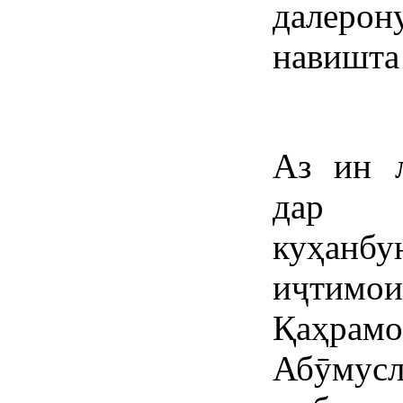
далерон
навишта
Аз ин л
дар 
куҳанбу
иҷтимои
Қаҳра
Абӯму