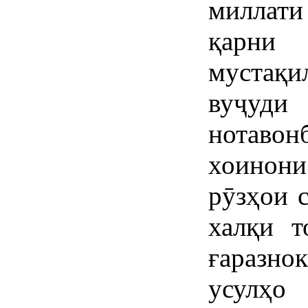
миллати
қарни
мустақил
вуҷуди
нотаво
хоинон
рӯзҳои 
халқи т
ғаразно
усулҳо