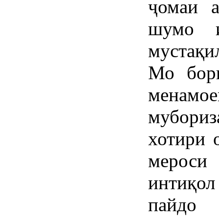
ҷомаи 
шумо и
мустақи
Мо бор
менамо
мубориз
хотири 
мероси 
интиқол
пайдо 