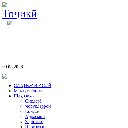
09.08.2026
CАҲИФАИ АСЛӢ
Маълумотнома
Шаҳракҳо
Сирдарё
Чоруқдаррон
Консой
Адрасмон
Зарнисор
Навгарзан