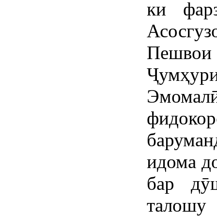
ки фар
Асосгуз
Пешвои
Ҷумҳури
Эмомал
фидок
барума
идома д
бар дӯ
талошу