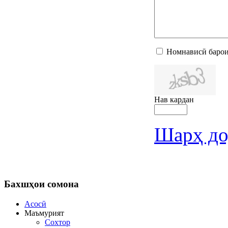
Номнависӣ барои
Нав кардан
Шарҳ до
Бахшҳои
сомона
Асосӣ
Маъмурият
Сохтор