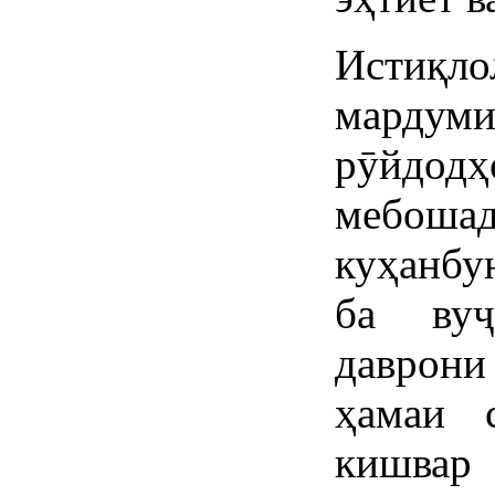
Истиқл
мардуми
рӯйдодҳ
мебошад
куҳанбу
ба вуҷ
даврон
ҳамаи 
кишвар