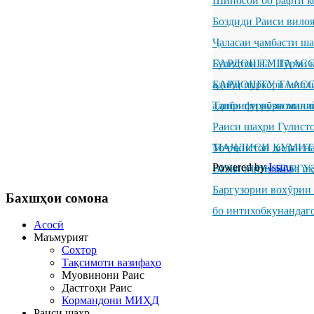
Шиносоӣ бо рафти к
Боздиди Раиси вило
Ҷаласаи ҷамбасти ш
Гулистон ва Шӯрои к
БАРДОШТУ ТААССУР
адиби пуркори милл
БАРДОШТУ ТААССУР
адиби пуркори милл
Ташрифи рӯзноманиг
Раиси шаҳри Гулисто
Тоҷикистон дидан н
МАҶЛИСИ КУМИТ
Powered by
Issuu
ГУЛИСТОН БАРГУ
Вазъи иҷтимоӣ ва иқ
Баргузории вохӯрии
Бахшҳои
сомона
бо интихобкунандаг
Асосӣ
Маъмурият
Сохтор
Тақсимоти вазифаҳо
Муовинони Раис
Дастгоҳи Раис
Кормандони МИҲД
Раиси шаҳр