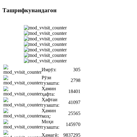
Ташрифкунандагон
Имрӯз:
305
Рӯзи
2798
гузашта:
Ҳамин
18401
ҳафта:
Ҳафтаи
41097
гузашта:
Ҳамин
25565
моҳ:
Моҳи
145970
гузашта:
Ҳамагӣ:
9837295