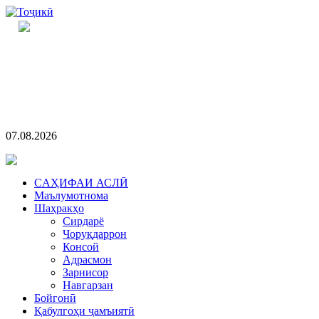
07.08.2026
CАҲИФАИ АСЛӢ
Маълумотнома
Шаҳракҳо
Сирдарё
Чоруқдаррон
Консой
Адрасмон
Зарнисор
Навгарзан
Бойгонӣ
Қабулгоҳи ҷамъиятӣ