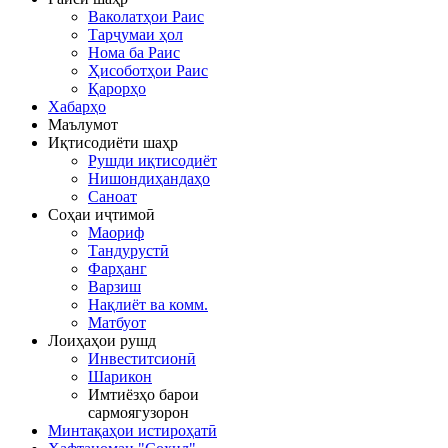
Ваколатҳои Раис
Тарҷумаи ҳол
Нома ба Раис
Ҳисоботҳои Раис
Қарорҳо
Хабарҳо
Маълумот
Иқтисодиёти шаҳр
Рушди иқтисодиёт
Нишондиҳандаҳо
Саноат
Соҳаи иҷтимоӣ
Маориф
Тандурустӣ
Фарҳанг
Варзиш
Нақлиёт ва комм.
Матбуот
Лоиҳаҳои рушд
Инвеститсионӣ
Шарикон
Имтиёзҳо барои
сармоягузорон
Минтақаҳои истироҳатӣ