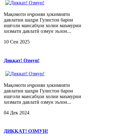
Мақомоти иҷроияи ҳокимияти
давлатии шаҳри Гулистон барои
ишғоли мансабҳои холии маъмурии
хизмати давлатӣ озмун эълон...
10 Сен 2025
Диққат! Озмун!
Мақомоти иҷроияи ҳокимияти
давлатии шаҳри Гулистон барои
ишғоли мансабҳои холии маъмурии
хизмати давлатӣ озмун эълон...
04 Дек 2024
ДИҚҚАТ! ОЗМУН!