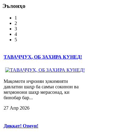
Эълонҳо
1
2
3
4
5
ТАВАҶҶУҲ, ОБ ЗАХИРА КУНЕД!
Мақомоти иҷроияи ҳокимияти
давлатии шаҳр ба самъи сокинон ва
меҳмонони шаҳр мерасонад, ки
бинобар бар...
27 Апр 2026
Диққат! Озмун!