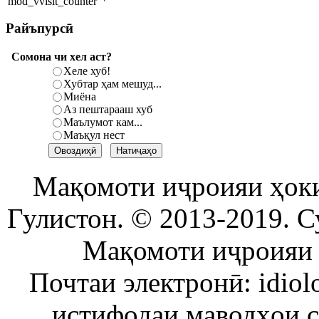
Райъпурсӣ
Сомона чи хел аст?
Хеле хуб!
Хубтар ҳам мешуд...
Миёна
Аз пештарааш хуб
Маълумот кам...
Маъқул нест
Мақомоти иҷроияи ҳок
Гулистон. © 2013-2019. С
Мақомоти иҷроияи 
Почтаи электронӣ: idiol
истифодаи маводҳои 