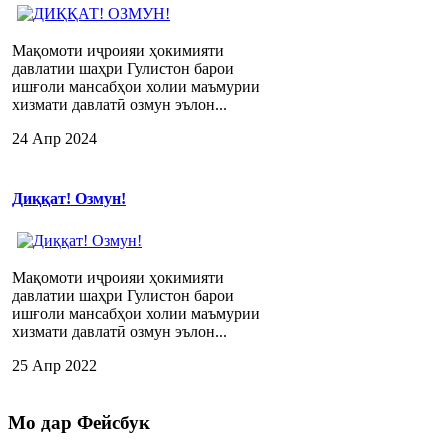
Мақомоти иҷроияи ҳокимияти
давлатии шаҳри Гулистон барои
ишғоли мансабҳои холии маъмурии
хизмати давлатӣ озмун эълон...
24 Апр 2024
Диққат! Озмун!
Мақомоти иҷроияи ҳокимияти
давлатии шаҳри Гулистон барои
ишғоли мансабҳои холии маъмурии
хизмати давлатӣ озмун эълон...
25 Апр 2022
Мо
дар Фейсбук