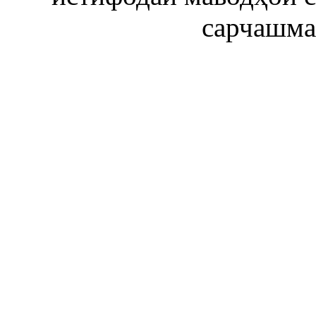
сарчашма