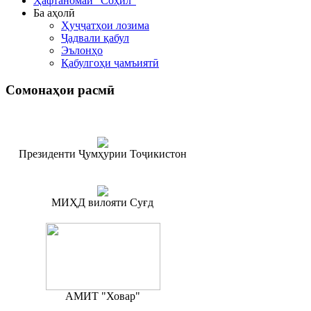
Ҳафтаномаи "Соҳил"
Ба аҳолӣ
Ҳуҷҷатҳои лозима
Ҷадвали қабул
Эълонҳо
Қабулгоҳи ҷамъиятӣ
Сомонаҳои
расмӣ
Президенти Ҷумҳурии Тоҷикистон
МИҲД вилояти Суғд
АМИТ "Ховар"