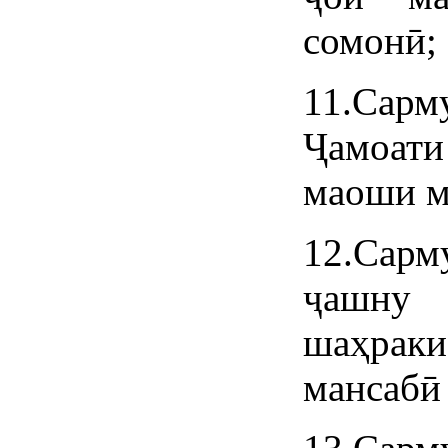
сомонӣ;
11.Сар
Ҷамоати
маоши м
12.Сарм
ҷашну
шаҳрак
мансабӣ