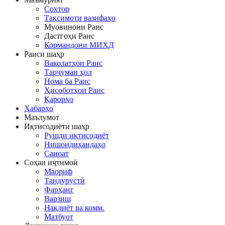
Сохтор
Тақсимоти вазифаҳо
Муовинони Раис
Дастгоҳи Раис
Кормандони МИҲД
Раиси шаҳр
Ваколатҳои Раис
Тарҷумаи ҳол
Нома ба Раис
Ҳисоботҳои Раис
Қарорҳо
Хабарҳо
Маълумот
Иқтисодиёти шаҳр
Рушди иқтисодиёт
Нишондиҳандаҳо
Саноат
Соҳаи иҷтимоӣ
Маориф
Тандурустӣ
Фарҳанг
Варзиш
Нақлиёт ва комм.
Матбуот