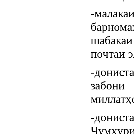
-малак
барном
шабакаи
почтаи э
-донист
забон
миллатҳо
-донис
Ҷумҳури