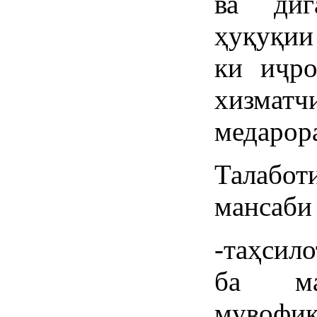
ва диг
ҳуқуқии
ки иҷро
хизматч
медарор
Талабот
мансаби
-таҳсил
ба ма
мувофиқ