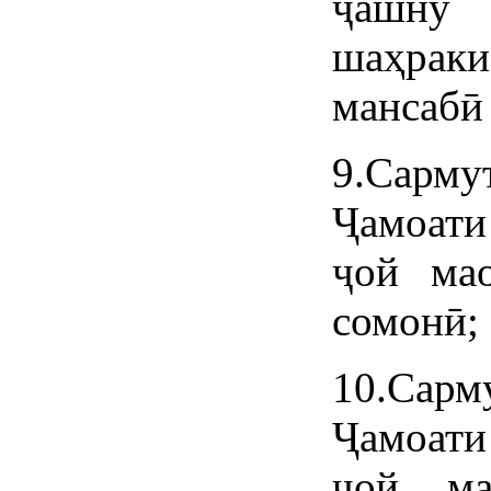
ҷашну
шаҳраки
мансабӣ 
9.Сарму
Ҷамоат
ҷой ма
сомонӣ;
10.Сар
Ҷамоат
ҷой ма