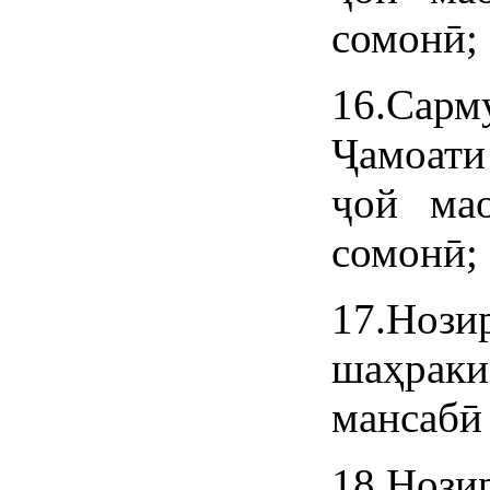
сомонӣ;
16.Сар
Ҷамоати
ҷой ма
сомонӣ;
17.Нози
шаҳраки
мансабӣ 
18.Нози