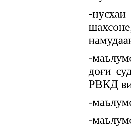
-нусха
шахсоне
намудаан
-маълум
доғи су
РВКД ви
-маълумо
-маълум