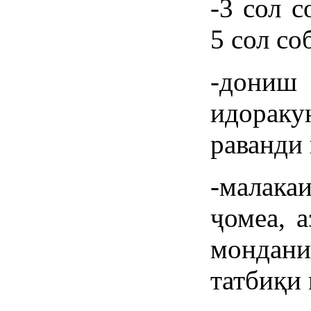
-3 сол с
5 сол с
-дониш
идора
раванди 
-малака
ҷомеа, 
монда
татбиқи