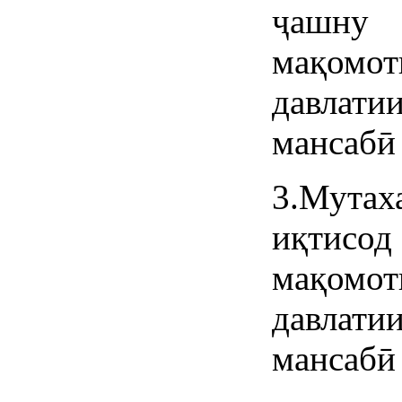
ҷашну
мақомо
давлат
мансабӣ 
3.Мутах
иқтисод
мақомо
давлат
мансабӣ 