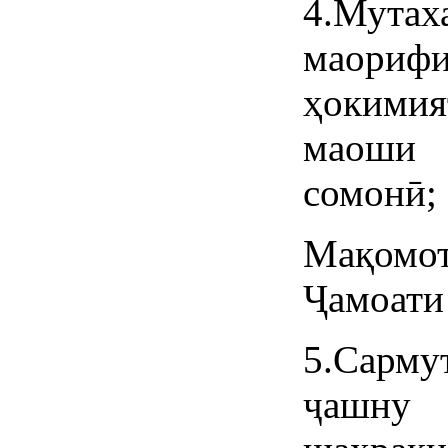
4.Мутах
маориф
ҳокимия
маоши
сомонӣ;
Мақомот
Ҷамоати
5.Сарму
ҷашну