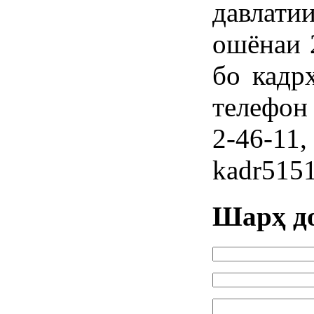
давлат
ошёнаи 
бо кадр
телефон
2-46-1
kadr515
Шарҳ д