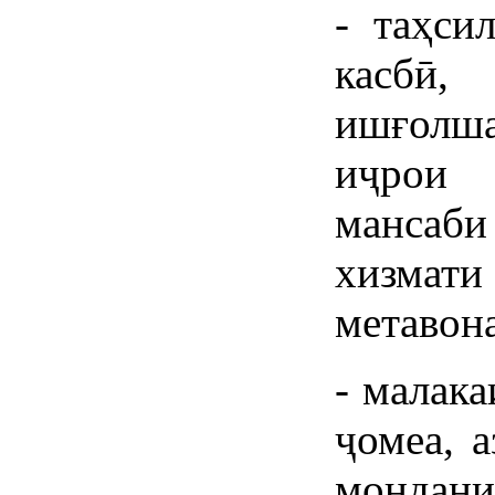
- таҳси
касбӣ,
ишғолш
иҷрои 
мансаб
хизмати
метавон
- малак
ҷомеа, 
монда