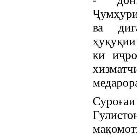
Ҷумҳури
ва диг
ҳуқуқии
ки иҷро
хизматч
медарор
Суроғаи
Гулисто
мақомо