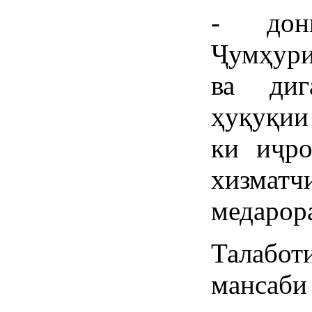
- дони
Ҷумҳури
ва диг
ҳуқуқии
ки иҷро
хизматч
медарор
Талабот
мансаби