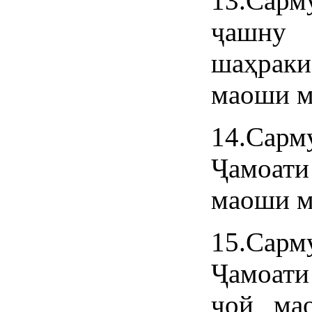
13.Сарм
ҷашну
шаҳрак
маоши м
14.Сар
Ҷамоати
маоши м
15.Сар
Ҷамоати
ҷой ма