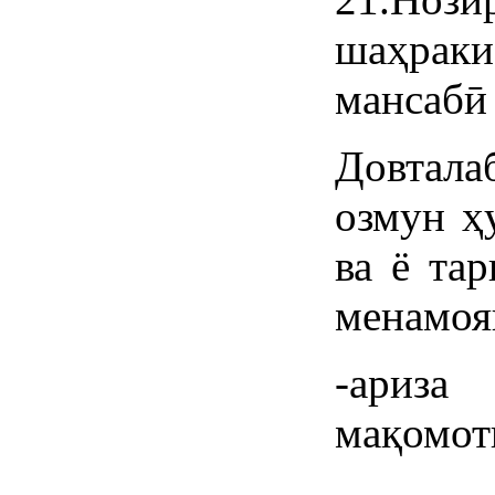
шаҳраки
мансабӣ 
Довтала
озмун ҳ
ва ё та
менамоя
-ариза
мақомот