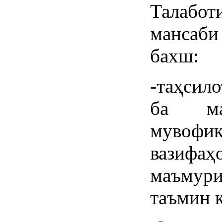
Талабот
мансаб
бахш:
-таҳсил
ба ма
мувофиқ
вазифа
маъмур
таъмин к