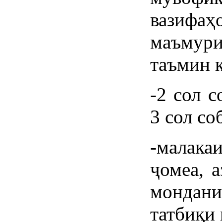
вазифа
маъмур
таъмин к
-2 сол с
3 сол со
-малака
ҷомеа, 
монда
татбиқи