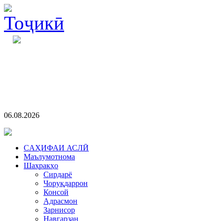
06.08.2026
CАҲИФАИ АСЛӢ
Маълумотнома
Шаҳракҳо
Сирдарё
Чоруқдаррон
Консой
Адрасмон
Зарнисор
Навгарзан