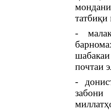
монда
татбиқи
- мала
барном
шабакаи
почтаи э
- донис
забон
миллатҳо