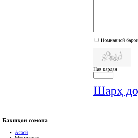
Номнависӣ барои
Нав кардан
Шарҳ до
Бахшҳои
сомона
Асосӣ
Маъмурият