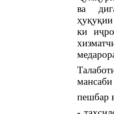
ва диг
ҳуқуқии
ки иҷро
хизматч
медарор
Талабот
мансаби
пешбар 
- таҳсил