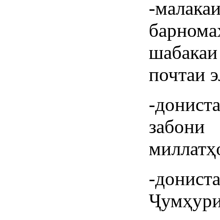
-малак
барном
шабакаи
почтаи э
-донист
забон
миллатҳо
-донис
Ҷумҳури