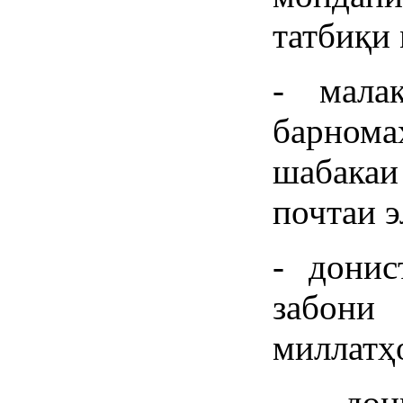
татбиқи
- мала
барном
шабакаи
почтаи э
- донис
забон
миллатҳо
- дони