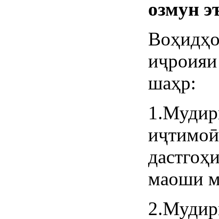
озмун э
Воҳидҳ
иҷроия
шаҳр:
1.Муд
иҷтимо
дастго
маоши м
2.Муди