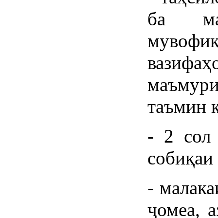
ба ма
мувофиқ
вазифа
маъмур
таъмин к
- 2 сол
собиқаи 
- малак
ҷомеа, 