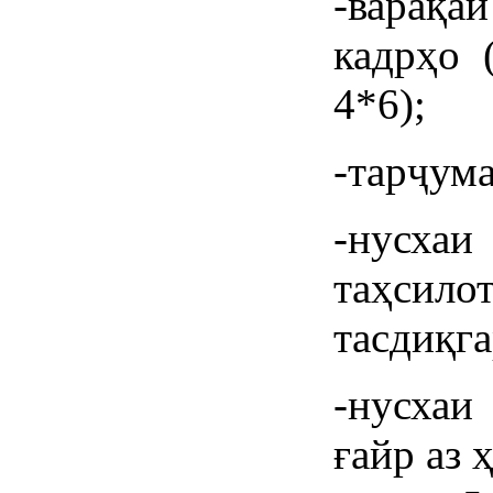
-варақа
кадрҳо 
4*6);
-тарҷума
-нусха
таҳсил
тасдиқга
-нусхаи
ғайр аз 