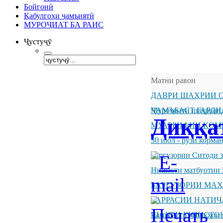
Бойгонӣ
Қабулгоҳи ҷамъиятӣ
МУРОҶИАТ БА РАИС
Ҷустуҷӯ
Матни равон
ДАВРИ ШАҲРИИ О
ҶАМЪБАСТ ГАРДИ
Муроҷиати шаҳрванд
Диққа
МУАРРИФИИ КОМ
30 июл - рӯзи корм
Баргузории Ситоди 
Нишасти матбуотии 
БАРГУЗОРИИ МА
БАРРАСИИ НАТИ
ШАҲРИ ГУЛИСТО
Ҷамъбасти машқҳои 