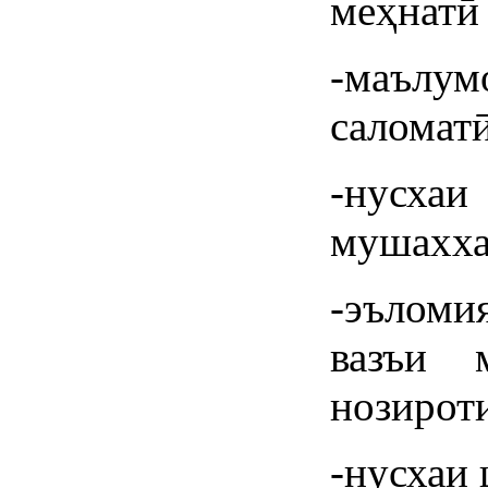
меҳнатӣ 
-маълу
саломат
-нусха
мушахха
-эъломи
вазъи 
нозироти
-нусхаи