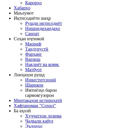
Қарорҳо
Хабарҳо
Маълумот
Иқтисодиёти шаҳр
Рушди иқтисодиёт
Нишондиҳандаҳо
Саноат
Соҳаи иҷтимоӣ
Маориф
Тандурустӣ
Фарҳанг
Варзиш
Нақлиёт ва комм.
Матбуот
Лоиҳаҳои рушд
Инвеститсионӣ
Шарикон
Имтиёзҳо барои
сармоягузорон
Минтақаҳои истироҳатӣ
Ҳафтаномаи "Соҳил"
Ба аҳолӣ
Ҳуҷҷатҳои лозима
Ҷадвали қабул
Эълонҳо