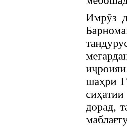
мебошад
Имрӯз д
Барнома
тандур
мегарда
иҷроия
шаҳри Г
сиҳатии
дорад, т
маблағ