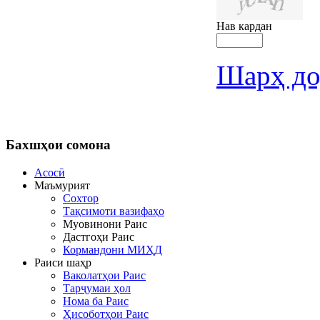
Нав кардан
Шарҳ до
Бахшҳои
сомона
Асосӣ
Маъмурият
Сохтор
Тақсимоти вазифаҳо
Муовинони Раис
Дастгоҳи Раис
Кормандони МИҲД
Раиси шаҳр
Ваколатҳои Раис
Тарҷумаи ҳол
Нома ба Раис
Ҳисоботҳои Раис