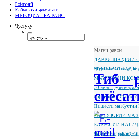
Бойгонӣ
Қабулгоҳи ҷамъиятӣ
МУРОҶИАТ БА РАИС
Ҷустуҷӯ
Матни равон
ДАВРИ ШАҲРИИ О
ҶАМЪБАСТ ГАРДИ
Муроҷиати шаҳрванд
Тиб –
МУАРРИФИИ КОМ
30 июл - рӯзи корм
сиёсат
Баргузории Ситоди 
Нишасти матбуотии 
БАРГУЗОРИИ МА
БАРРАСИИ НАТИ
ШАҲРИ ГУЛИСТО
Ҷамъбасти машқҳои 