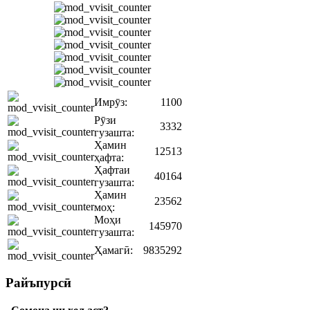
Имрӯз:
1100
Рӯзи
3332
гузашта:
Ҳамин
12513
ҳафта:
Ҳафтаи
40164
гузашта:
Ҳамин
23562
моҳ:
Моҳи
145970
гузашта:
Ҳамагӣ:
9835292
Райъпурсӣ