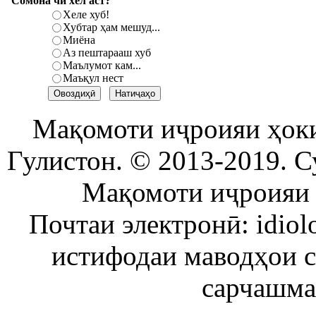
Сомона чи хел аст?
Хеле хуб!
Хубтар ҳам мешуд...
Миёна
Аз пештарааш хуб
Маълумот кам...
Маъқул нест
Мақомоти иҷроияи ҳок
Гулистон. © 2013-2019. С
Мақомоти иҷроияи 
Почтаи электронӣ: idiol
истифодаи маводҳои 
сарчашма