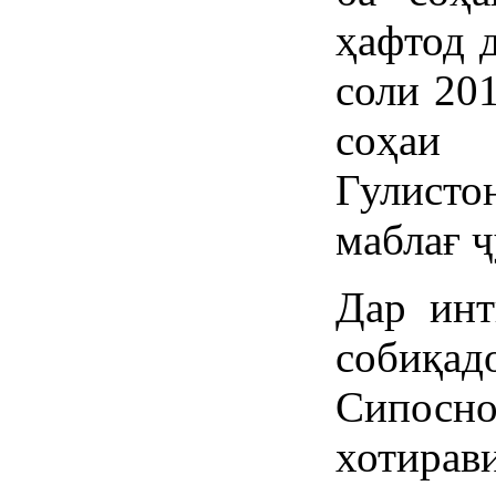
ҳафтод д
соли 201
соҳаи
Гулисто
маблағ ҷ
Дар инт
собиқа
Сипос
хотира