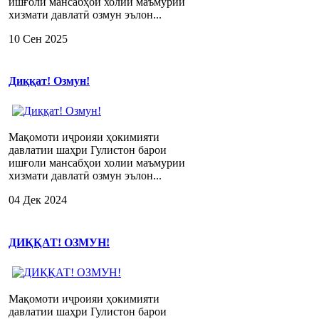
ишғоли мансабҳои холии маъмурии
хизмати давлатӣ озмун эълон...
10 Сен 2025
Диққат! Озмун!
Мақомоти иҷроияи ҳокимияти
давлатии шаҳри Гулистон барои
ишғоли мансабҳои холии маъмурии
хизмати давлатӣ озмун эълон...
04 Дек 2024
ДИҚҚАТ! ОЗМУН!
Мақомоти иҷроияи ҳокимияти
давлатии шаҳри Гулистон барои