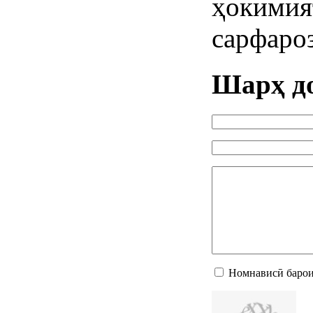
ҳоким
сарфаро
Шарҳ д
Номнависӣ барои