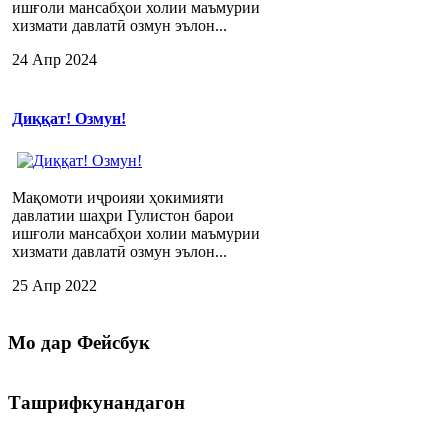
ишғоли мансабҳои холии маъмурии
хизмати давлатӣ озмун эълон...
24 Апр 2024
Диққат! Озмун!
Мақомоти иҷроияи ҳокимияти
давлатии шаҳри Гулистон барои
ишғоли мансабҳои холии маъмурии
хизмати давлатӣ озмун эълон...
25 Апр 2022
Мо
дар Фейсбук
Ташрифкунандагон