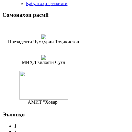
Қабулгоҳи ҷамъиятӣ
Сомонаҳои
расмӣ
Президенти Ҷумҳурии Тоҷикистон
МИҲД вилояти Суғд
АМИТ "Ховар"
Эълонҳо
1
2