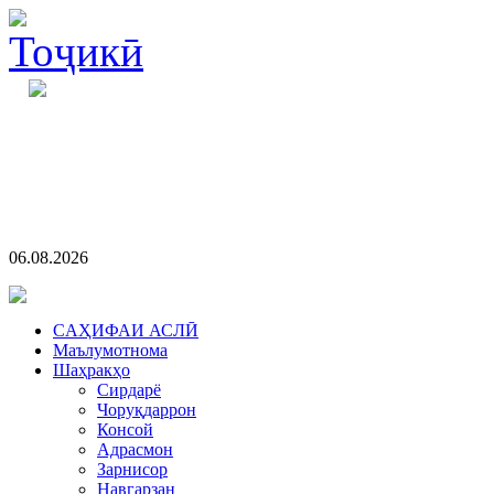
06.08.2026
CАҲИФАИ АСЛӢ
Маълумотнома
Шаҳракҳо
Сирдарё
Чоруқдаррон
Консой
Адрасмон
Зарнисор
Навгарзан