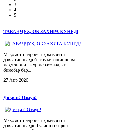
3
4
5
ТАВАҶҶУҲ, ОБ ЗАХИРА КУНЕД!
Мақомоти иҷроияи ҳокимияти
давлатии шаҳр ба самъи сокинон ва
меҳмонони шаҳр мерасонад, ки
бинобар бар...
27 Апр 2026
Диққат! Озмун!
Мақомоти иҷроияи ҳокимияти
давлатии шаҳри Гулистон барои