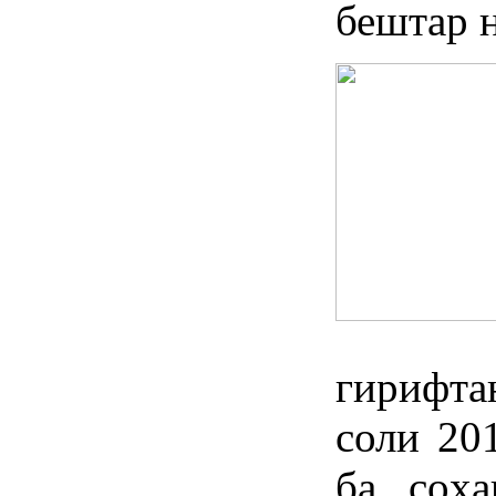
бештар н
гирифта
соли 20
ба соҳ