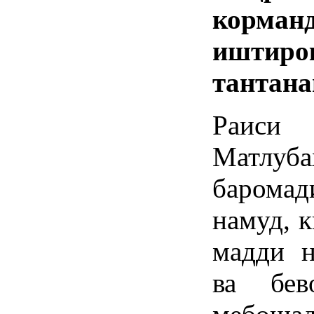
корма
иштиро
тантана
Раиси
Матлу
барома
намуд, 
мадди н
ва бев