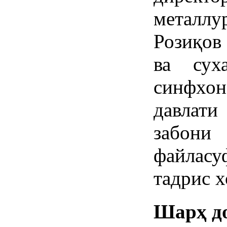
металл
Розиқов
ва сух
синфхон
давлат
забони
файласу
тадрис х
Шарҳ д