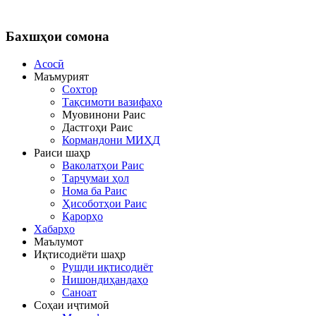
Бахшҳои
сомона
Асосӣ
Маъмурият
Сохтор
Тақсимоти вазифаҳо
Муовинони Раис
Дастгоҳи Раис
Кормандони МИҲД
Раиси шаҳр
Ваколатҳои Раис
Тарҷумаи ҳол
Нома ба Раис
Ҳисоботҳои Раис
Қарорҳо
Хабарҳо
Маълумот
Иқтисодиёти шаҳр
Рушди иқтисодиёт
Нишондиҳандаҳо
Саноат
Соҳаи иҷтимоӣ