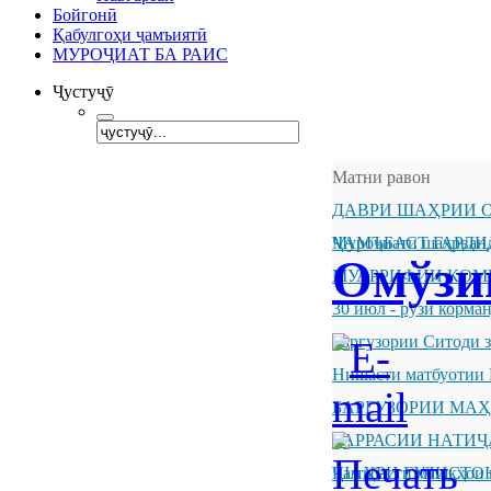
Бойгонӣ
Қабулгоҳи ҷамъиятӣ
МУРОҶИАТ БА РАИС
Ҷустуҷӯ
Матни равон
ДАВРИ ШАҲРИИ О
ҶАМЪБАСТ ГАРДИ
Муроҷиати шаҳрванд
Омўзи
МУАРРИФИИ КОМ
30 июл - рӯзи корм
Баргузории Ситоди 
Нишасти матбуотии 
БАРГУЗОРИИ МА
БАРРАСИИ НАТИ
ШАҲРИ ГУЛИСТО
Ҷамъбасти машқҳои 