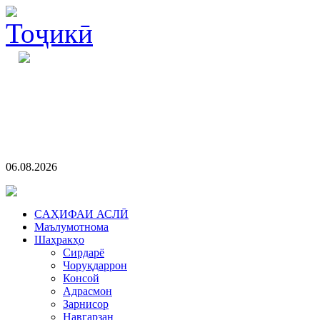
06.08.2026
CАҲИФАИ АСЛӢ
Маълумотнома
Шаҳракҳо
Сирдарё
Чоруқдаррон
Консой
Адрасмон
Зарнисор
Навгарзан