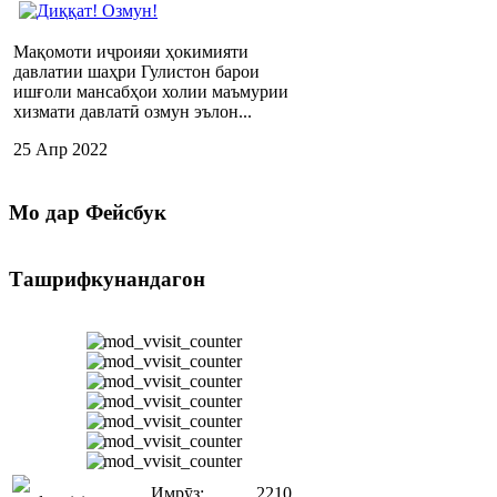
Мақомоти иҷроияи ҳокимияти
давлатии шаҳри Гулистон барои
ишғоли мансабҳои холии маъмурии
хизмати давлатӣ озмун эълон...
25 Апр 2022
Мо
дар Фейсбук
Ташрифкунандагон
Имрӯз:
2210