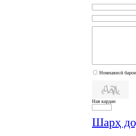
Номнависӣ барои
Нав кардан
Шарҳ до