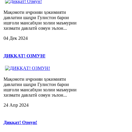
Мақомоти иҷроияи ҳокимияти
давлатии шаҳри Гулистон барои
ишғоли мансабҳои холии маъмурии
хизмати давлатӣ озмун эълон...
04 Дек 2024
ДИҚҚАТ! ОЗМУН!
Мақомоти иҷроияи ҳокимияти
давлатии шаҳри Гулистон барои
ишғоли мансабҳои холии маъмурии
хизмати давлатӣ озмун эълон...
24 Апр 2024
Диққат! Озмун!