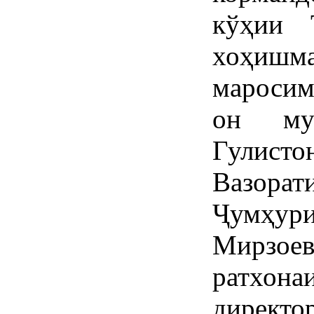
кўҳии 
хоҳишма
мароси
он му
Гулисто
Вазор
Ҷумҳу
Мирзо
ратхо
директ