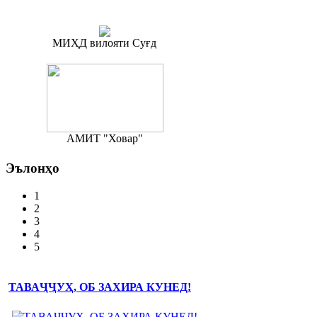
МИҲД вилояти Суғд
АМИТ "Ховар"
Эълонҳо
1
2
3
4
5
ТАВАҶҶУҲ, ОБ ЗАХИРА КУНЕД!