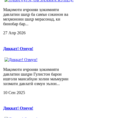
Мақомоти иҷроияи ҳокимияти
давлатии шаҳр ба самъи сокинон ва
меҳмонони шаҳр мерасонад, ки
бинобар бар...
27 Апр 2026
Диққат! Озмун!
Мақомоти иҷроияи ҳокимияти
давлатии шаҳри Гулистон барои
ишғоли мансабҳои холии маъмурии
хизмати давлатӣ озмун эълон...
10 Сен 2025
Диққат! Озмун!