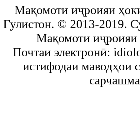
Мақомоти иҷроияи ҳок
Гулистон. © 2013-2019. С
Мақомоти иҷроияи 
Почтаи электронӣ: idiol
истифодаи маводҳои 
сарчашма