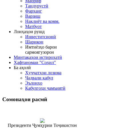
Маориф
Тандурустӣ
Фарҳанг
Варзиш
Нақлиёт ва комм.
Матбуот
Лоиҳаҳои рушд
Инвеститсионӣ
Шарикон
Имтиёзҳо барои
сармоягузорон
Минтақаҳои истироҳатӣ
Ҳафтаномаи "Соҳил"
Ба аҳолӣ
Ҳуҷҷатҳои лозима
Ҷадвали қабул
Эълонҳо
Қабулгоҳи ҷамъиятӣ
Сомонаҳои
расмӣ
Президенти Ҷумҳурии Тоҷикистон