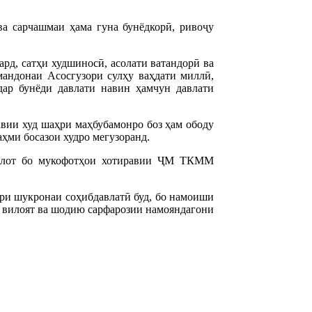
а сарчашмаи ҳама гуна бунёдкорӣ, ривоҷу
рд, сатҳи худшиносӣ, асолати ватандорӣ ва
андонаи Асосгузори сулҳу ваҳдати миллӣ,
ар бунёди давлати навин ҳамчун давлати
авии худ шаҳри маҳбубамонро боз ҳам ободу
аҳми босазои худро мегузоранд.
солот бо мукофотҳои хотиравии ҶМ ТКММ
ри шукронаи соҳибдавлатӣ буд, бо намоиши
 вилоят ва шодию сарфарозии намояндагони