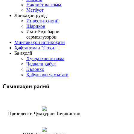
Нақлиёт ва комм.
Матбуот
Лоиҳаҳои рушд
Инвеститсионӣ
Шарикон
Имтиёзҳо барои
сармоягузорон
Минтақаҳои истироҳатӣ
Ҳафтаномаи "Соҳил"
Ба аҳолӣ
Ҳуҷҷатҳои лозима
Ҷадвали қабул
Эълонҳо
Қабулгоҳи ҷамъиятӣ
Сомонаҳои
расмӣ
Президенти Ҷумҳурии Тоҷикистон