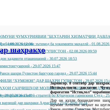
ЗМУНИ ҶУМҲУРИЯВИИ "БЕҲТАРИН ХИЗМАТЧИИ ДАВЛА
Д
он - омили таҳкими эътимод ба ҳокимияти маҳаллӣ
-
04.08.2026 12:06
-
01.08.2026
дар шаҳракҳо
ИССАРИ НАВИ ШАҲРИ ГУЛИСТОН
-
02.08.2026 09:59
андон хадамоти оташнишонӣ
-
30.07.2026 18:53
зимистонгузаронӣ
-
29.07.2026 15:47
Раиси шаҳри Гулистон баргузор гардид
-
29.07.2026 15:44
ҲФИЛИ “ҲУМОЮН” ДАР ШАҲРИ ГУЛИСТОН
-
29.07.2026 15:
Зарнисор. 8 сентябр дар шаҳрак
Истиқлолияти давлатии Ҷумҳ
ҶАҲОИ САНҶИШҲОИ МОЛИЯВӢ ВА ТАДБИРҲОИ ЗИДДИ К
фароғатии “Истиқлол” чорабинии
Н
муштараки амалиётӣ-стратегӣ бо Қӯшунҳои гарнизони Суғд
-
29.07.2026 15:40
-
25
Дар он кулли бошандагони шаҳр
 варзишӣ дар шаҳраки Адрасмон
-
23.07.2026 16:24
шуъбаи Агентии меҳнат ва шуғл
Раиси шаҳри Гулистон Матлубахо