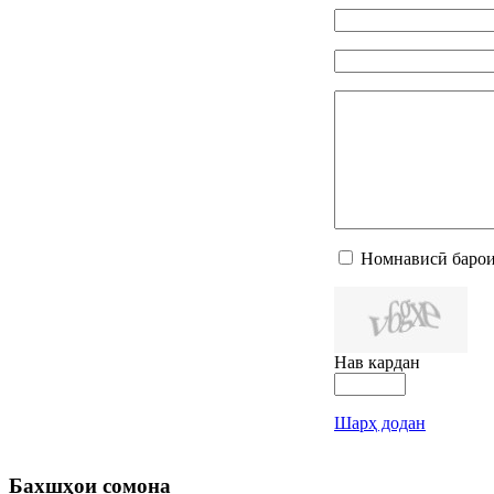
Номнависӣ барои
Нав кардан
Шарҳ додан
Бахшҳои
сомона