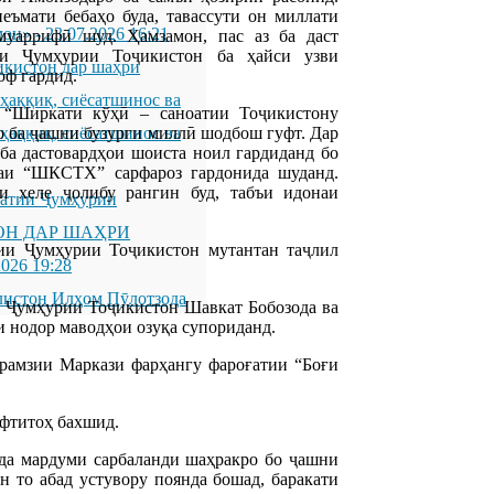
еъмати бебаҳо буда, тавассути он миллати
мон»
-
23.07.2026 16:21
муаррифӣ шуд. Ҳамзамон, пас аз ба даст
ии Ҷумҳурии Тоҷикистон ба ҳайси узви
икистон дар шаҳри
оф гардид.
қиқ, сиёсатшинос ва
 “Ширкати кўҳӣ – саноатии Тоҷикистону
 ба ҷашни бузурги миллӣ шодбош гуфт. Дар
қиқ, сиёсатшинос ва
 ба дастовардҳои шоиста ноил гардиданд бо
баи “ШКСТХ” сарфароз гардонида шуданд.
 хеле ҷолибу рангин буд, табъи идонаи
латии Ҷумҳурии
ОН ДАР ШАҲРИ
ии Ҷумҳурии Тоҷикистон мутантан таҷлил
2026 19:28
листон Илҳом Пӯлотзода
и Ҷумҳурии Тоҷикистон Шавкат Бобозода ва
 нодор маводҳои озуқа супориданд.
рамзии Маркази фарҳангу фароғатии “Боғи
фтитоҳ бахшид.
да мардуми сарбаланди шаҳракро бо ҷашни
н то абад устувору поянда бошад, баракати