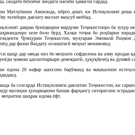
да, саодати бепоёни зиндагӣ насиби ҳамагон гардад.
он Матлубахон Амонзода, иброз дошт, ки Истиқлолият реша в
ўву эътибори давлату миллат маҳсуб меёбад.
иқлолият давраи бунёдкории мардуми Тоҷикистонро ба зуҳур ова
ҳрвандонро хеле боло бурд. Халқи тоҷик бо роҳбарии хирадм
езиденти Ҷумҳурии Тоҷикистон, муҳтарам Эмомалӣ Раҳмон д
нёд дар фазои Ваҳдату осоиштагӣ меҳнат менамоянд.
и шаҳр дар оянда низ бо меҳнати софдилона ва азму иродаи қ
 бунёди ҷомеаи адолатпарвари демократӣ, ҳуқуқбунёд ва дунявӣ с
наи идона 20 нафар шахсони барўманд ва машъалони истеҳ
рдиданд.
шида ба солгарди Истиқлолияти давлатии Тоҷикистон, ки саршо
руду мусиқии ҳунарварони бахши фарҳангу ситорагони эстрадаи
 меҳнатии шаҳрак идома ёфт.