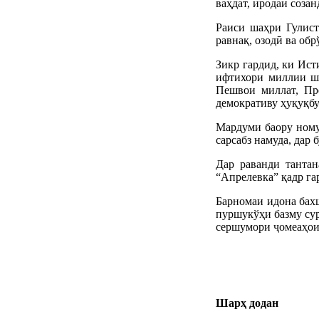
ваҳдат, иродаи созан
Раиси шаҳри Гулист
равнақ, озодӣ ва обр
Зикр гардид, ки Ист
ифтихори миллии ша
Пешвои миллат, Пр
демокративу ҳуқуқбу
Мардуми баору номус
сарсабз намуда, дар
Дар раванди танта
“Апрелевка” қадр га
Барномаи идона бах
пуршукўҳи базму су
сершумори ҷомеаҳои
Шарҳ додан