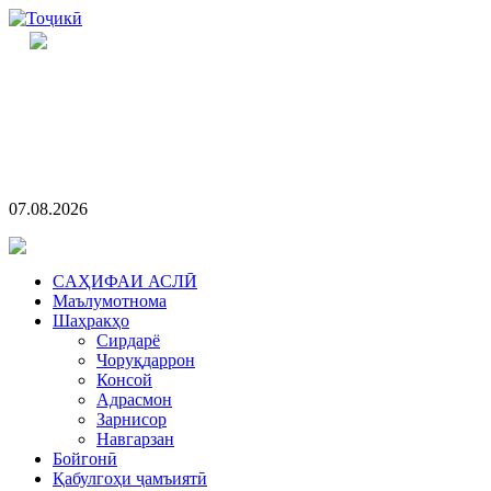
07.08.2026
CАҲИФАИ АСЛӢ
Маълумотнома
Шаҳракҳо
Сирдарё
Чоруқдаррон
Консой
Адрасмон
Зарнисор
Навгарзан
Бойгонӣ
Қабулгоҳи ҷамъиятӣ