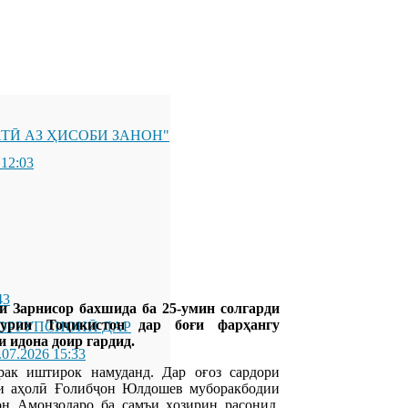
ТӢ АЗ ҲИСОБИ ЗАНОН"
 12:03
43
и Зарнисор бахшида ба 25-умин солгарди
урии Тоҷикистон дар боғи фарҳангу
ОРРУПСИОНӢ ДАР
 идона доир гардид.
.07.2026 15:33
ак иштирок намуданд. Дар оғоз сардори
и аҳолӣ Ғолибҷон Юлдошев муборакбодии
н Амонзодаро ба самъи ҳозирин расонид.