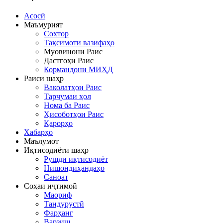
Асосӣ
Маъмурият
Сохтор
Тақсимоти вазифаҳо
Муовинони Раис
Дастгоҳи Раис
Кормандони МИҲД
Раиси шаҳр
Ваколатҳои Раис
Тарҷумаи ҳол
Нома ба Раис
Ҳисоботҳои Раис
Қарорҳо
Хабарҳо
Маълумот
Иқтисодиёти шаҳр
Рушди иқтисодиёт
Нишондиҳандаҳо
Саноат
Соҳаи иҷтимоӣ
Маориф
Тандурустӣ
Фарҳанг
Варзиш