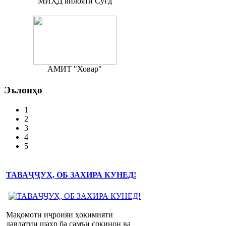
МИҲД вилояти Суғд
АМИТ "Ховар"
Эълонҳо
1
2
3
4
5
ТАВАҶҶУҲ, ОБ ЗАХИРА КУНЕД!
Мақомоти иҷроияи ҳокимияти
давлатии шаҳр ба самъи сокинон ва