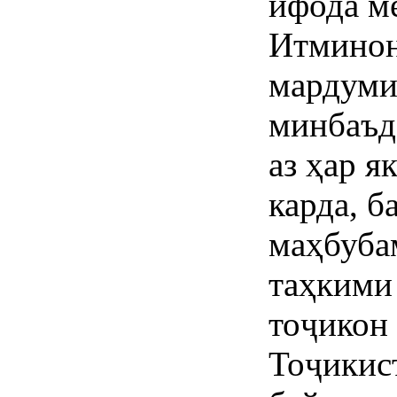
ифода м
Итминон
мардуми
минбаъд
аз ҳар я
карда, б
маҳбубам
таҳкими
тоҷикон
Тоҷикис