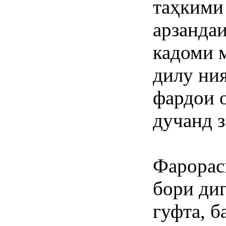
таҳкими
арзандаи
кадоми 
дилу ния
фардои 
дучанд 
Фарорас
бори ди
гуфта, б