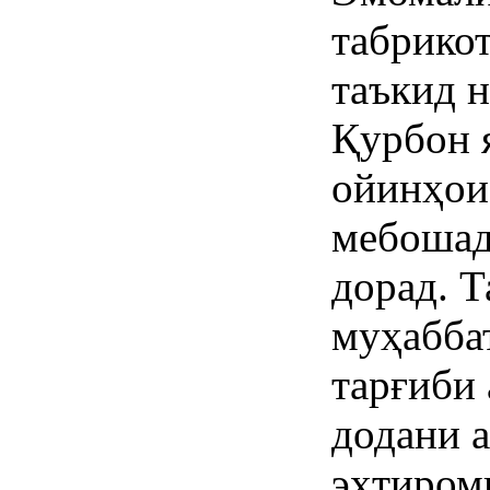
табрико
таъкид н
Қурбон 
ойинҳои
мебошад
дорад. Т
муҳабба
тарғиби
додани 
эҳтиром