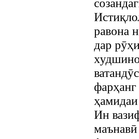
созанда
Истиқло
равона н
дар рӯҳ
худшино
ватандӯ
фарҳанг 
ҳамидаи
Ин вази
маънавӣ