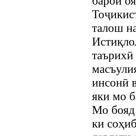
барои о
Тоҷикис
талош н
Истиқло
таърихӣ
масъули
инсонӣ в
яки мо 
Мо бояд
ки соҳиб