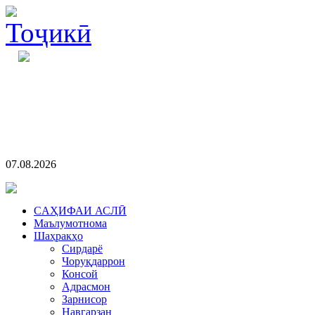
07.08.2026
CАҲИФАИ АСЛӢ
Маълумотнома
Шаҳракҳо
Сирдарё
Чоруқдаррон
Консой
Адрасмон
Зарнисор
Навгарзан