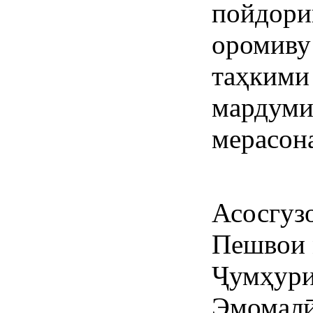
пойдори
ороми
таҳкими
мард
мерасон
Асосгуз
Пешвои 
Ҷумҳури
Эмомалӣ