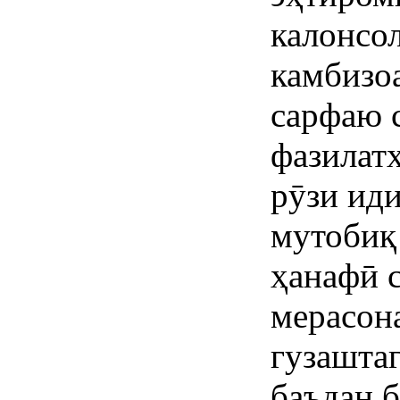
калонсо
камбизо
сарфаю 
фазилат
рӯзи ид
мутобиқ
ҳанафӣ с
мерасона
гузаштаг
баъдан б