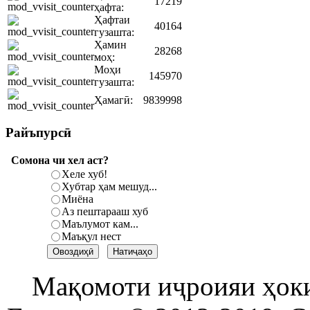
17219
ҳафта:
Ҳафтаи
40164
гузашта:
Ҳамин
28268
моҳ:
Моҳи
145970
гузашта:
Ҳамагӣ:
9839998
Райъпурсӣ
Сомона чи хел аст?
Хеле хуб!
Хубтар ҳам мешуд...
Миёна
Аз пештарааш хуб
Маълумот кам...
Маъқул нест
Мақомоти иҷроияи ҳок