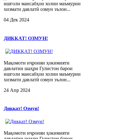
ишғоли мансабҳои холии маъмурии
хизмати давлатӣ озмун эълон...
04 Дек 2024
ДИҚҚАТ! ОЗМУН!
Мақомоти иҷроияи ҳокимияти
давлатии шаҳри Гулистон барои
ишғоли мансабҳои холии маъмурии
хизмати давлатӣ озмун эълон...
24 Апр 2024
Диққат! Озмун!
Мақомоти иҷроияи ҳокимияти
давлатии шаҳри Гулистон барои