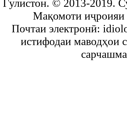
Гулистон. © 2013-2019. С
Мақомоти иҷроияи 
Почтаи электронӣ: idiol
истифодаи маводҳои 
сарчашма