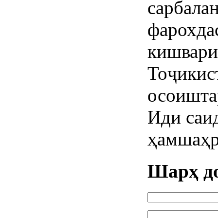
сарбалан
фарохдас
кишвари
Тоҷикис
осоишта
Иди саи
ҳамшаҳр
Шарҳ д