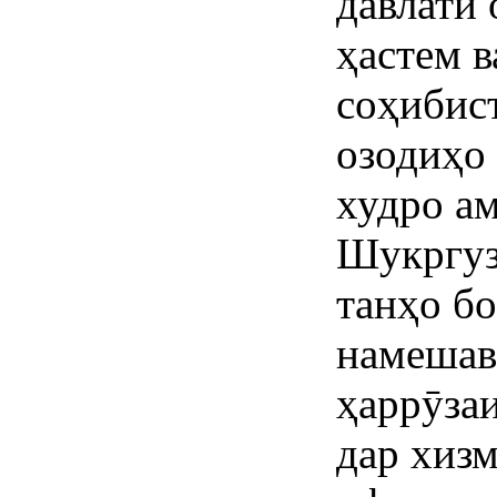
давлати
ҳастем в
соҳибис
озодиҳо
худро а
Шукргуз
танҳо бо
намешава
ҳаррӯзаи
дар хизм