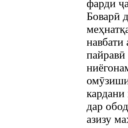
фарди ҷ
Боварӣ 
меҳнатқ
навбати 
пайравӣ 
ниёгона
омӯзиши
кардани 
дар обо
азизу м