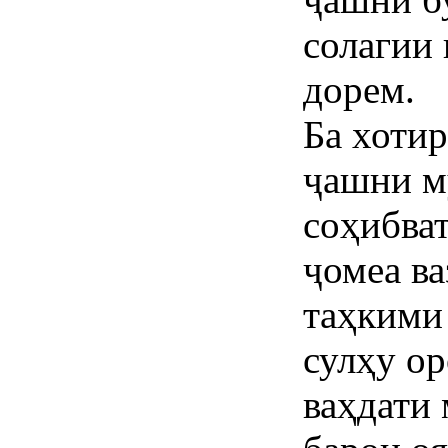
солагии 
дорем.
Ба хотир
ҷашни м
соҳибва
ҷомеа ва
таҳкими
сулҳу ор
ваҳдати 