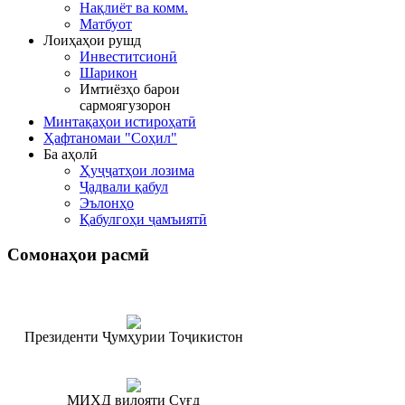
Нақлиёт ва комм.
Матбуот
Лоиҳаҳои рушд
Инвеститсионӣ
Шарикон
Имтиёзҳо барои
сармоягузорон
Минтақаҳои истироҳатӣ
Ҳафтаномаи "Соҳил"
Ба аҳолӣ
Ҳуҷҷатҳои лозима
Ҷадвали қабул
Эълонҳо
Қабулгоҳи ҷамъиятӣ
Сомонаҳои
расмӣ
Президенти Ҷумҳурии Тоҷикистон
МИҲД вилояти Суғд