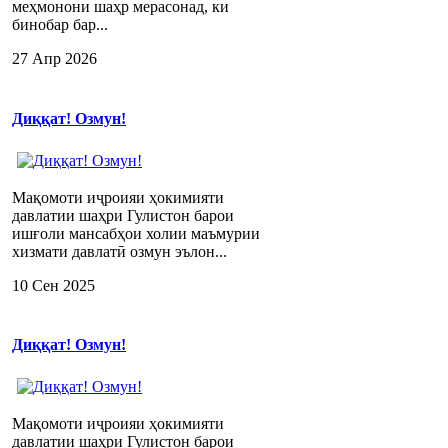
меҳмонони шаҳр мерасонад, ки
бинобар бар...
27 Апр 2026
Диққат! Озмун!
Мақомоти иҷроияи ҳокимияти
давлатии шаҳри Гулистон барои
ишғоли мансабҳои холии маъмурии
хизмати давлатӣ озмун эълон...
10 Сен 2025
Диққат! Озмун!
Мақомоти иҷроияи ҳокимияти
давлатии шаҳри Гулистон барои