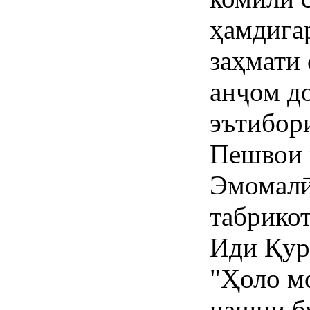
ҳамдига
заҳмати 
анҷом д
эътибор
Пешвои 
Эмомалӣ
табрико
Иди Қур
"Ҳоло мо
ҷашни б