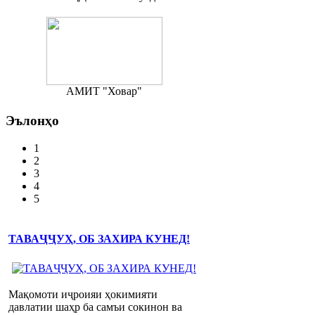
АМИТ "Ховар"
Эълонҳо
1
2
3
4
5
ТАВАҶҶУҲ, ОБ ЗАХИРА КУНЕД!
Мақомоти иҷроияи ҳокимияти
давлатии шаҳр ба самъи сокинон ва