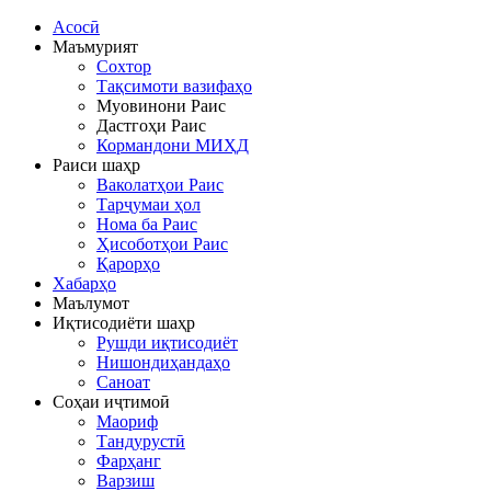
Асосӣ
Маъмурият
Сохтор
Тақсимоти вазифаҳо
Муовинони Раис
Дастгоҳи Раис
Кормандони МИҲД
Раиси шаҳр
Ваколатҳои Раис
Тарҷумаи ҳол
Нома ба Раис
Ҳисоботҳои Раис
Қарорҳо
Хабарҳо
Маълумот
Иқтисодиёти шаҳр
Рушди иқтисодиёт
Нишондиҳандаҳо
Саноат
Соҳаи иҷтимоӣ
Маориф
Тандурустӣ
Фарҳанг
Варзиш