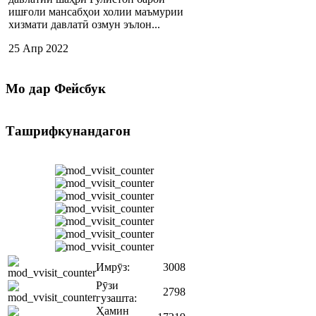
ишғоли мансабҳои холии маъмурии
хизмати давлатӣ озмун эълон...
25 Апр 2022
Мо
дар Фейсбук
Ташрифкунандагон
Имрӯз:
3008
Рӯзи
2798
гузашта:
Ҳамин