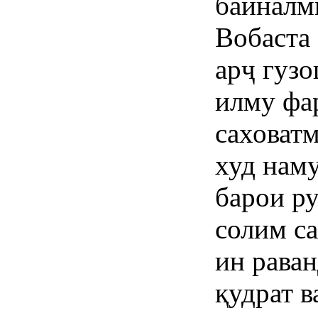
байналм
Вобаста 
арҷ гузо
илму фа
саховат
худ нам
барои р
солим с
ин рава
қудрат в