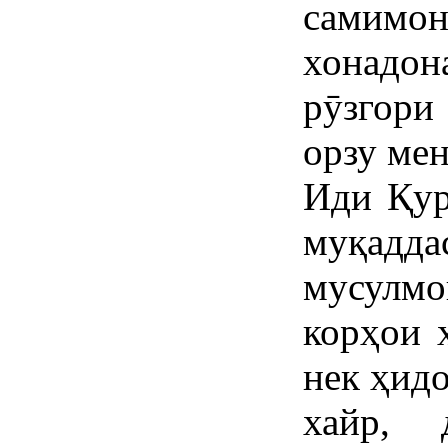
самимо
хонадо
рӯзгори
орзу ме
Иди Қур
муқадд
мусулмо
корҳои 
нек ҳид
хайр, 