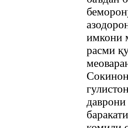
беморон
азодорон
имкони 
расми қ
меовара
Сокинон
гулисто
даврони 
баракати
комили с