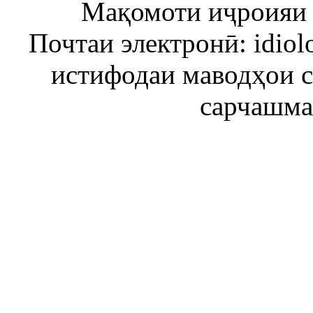
Мақомоти иҷроияи 
Почтаи электронӣ: idiol
истифодаи маводҳои 
сарчашма