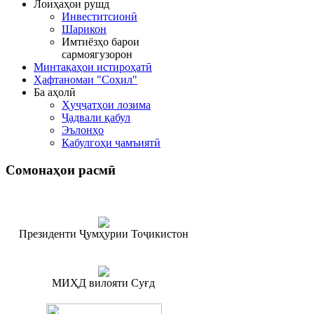
Лоиҳаҳои рушд
Инвеститсионӣ
Шарикон
Имтиёзҳо барои
сармоягузорон
Минтақаҳои истироҳатӣ
Ҳафтаномаи "Соҳил"
Ба аҳолӣ
Ҳуҷҷатҳои лозима
Ҷадвали қабул
Эълонҳо
Қабулгоҳи ҷамъиятӣ
Сомонаҳои
расмӣ
Президенти Ҷумҳурии Тоҷикистон
МИҲД вилояти Суғд