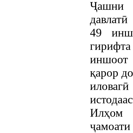
Ҷашни 
давлатӣ
49 инш
гирифт
иншоот
қарор д
иловаг
истодаас
Илҳом 
ҷамоа