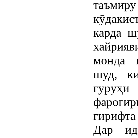
таъми
кӯдаки
карда ш
хайрия
монда 
шуд, к
гурӯҳи
фарогир
гирифта 
Дар ид