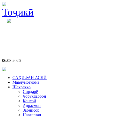
06.08.2026
CАҲИФАИ АСЛӢ
Маълумотнома
Шаҳракҳо
Сирдарё
Чоруқдаррон
Консой
Адрасмон
Зарнисор
Навгарзан