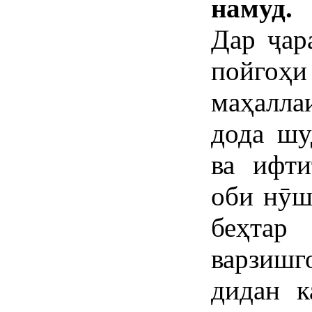
намуд.
Дар ҷар
пойгоҳи
маҳалла
дода шу
ва ифти
оби нӯш
беҳтар
варзиш
дидан к