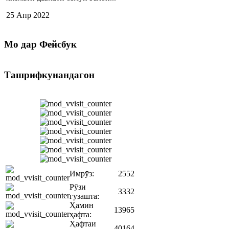
25 Апр 2022
Мо
дар Фейсбук
Ташрифкунандагон
Имрӯз:
2552
Рӯзи
3332
гузашта:
Ҳамин
13965
ҳафта:
Ҳафтаи
40164