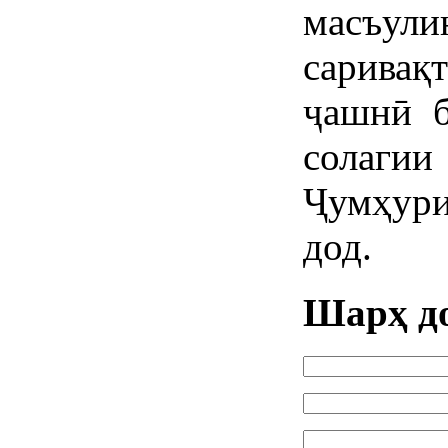
масъу
саривақ
ҷашнӣ б
солаги
Ҷумҳур
дод.
Шарҳ д