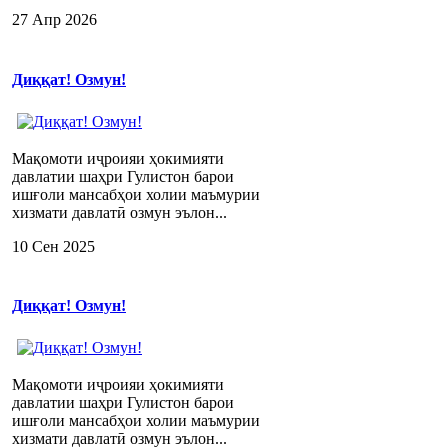
27 Апр 2026
Диққат! Озмун!
Мақомоти иҷроияи ҳокимияти
давлатии шаҳри Гулистон барои
ишғоли мансабҳои холии маъмурии
хизмати давлатӣ озмун эълон...
10 Сен 2025
Диққат! Озмун!
Мақомоти иҷроияи ҳокимияти
давлатии шаҳри Гулистон барои
ишғоли мансабҳои холии маъмурии
хизмати давлатӣ озмун эълон...