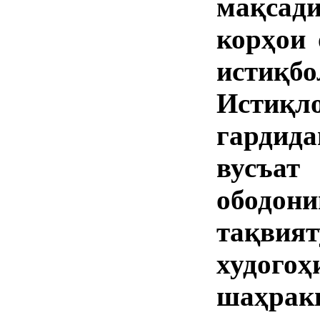
мақсад
корҳои 
истиқб
Истиқл
гардид
вусъа
ободо
тақвият
худого
шаҳра