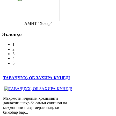
АМИТ "Ховар"
Эълонҳо
1
2
3
4
5
ТАВАҶҶУҲ, ОБ ЗАХИРА КУНЕД!
Мақомоти иҷроияи ҳокимияти
давлатии шаҳр ба самъи сокинон ва
меҳмонони шаҳр мерасонад, ки
бинобар бар...