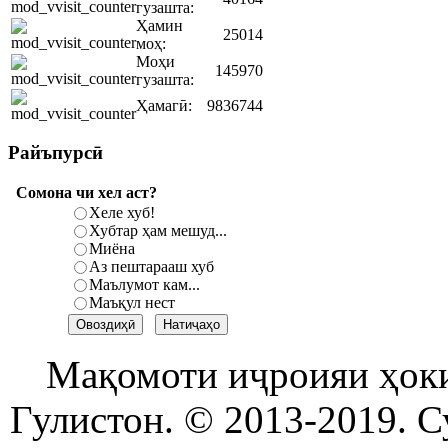
гузашта:
Ҳамин
25014
моҳ:
Моҳи
145970
гузашта:
Ҳамагӣ:
9836744
Райъпурсӣ
Сомона чи хел аст?
Хеле хуб!
Хубтар ҳам мешуд...
Миёна
Аз пештарааш хуб
Маълумот кам...
Маъқул нест
Мақомоти иҷроияи ҳок
Гулистон. © 2013-2019. С