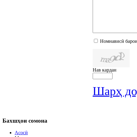
Номнависӣ барои
Нав кардан
Шарҳ до
Бахшҳои
сомона
Асосӣ