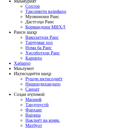
Маъмурият
Сохтор
Тақсимоти вазифаҳо
Муовинони Раис
Дастгоҳи Раис
Кормандони МИҲД
Раиси шаҳр
Ваколатҳои Раис
Тарҷумаи ҳол
Нома ба Раис
Ҳисоботҳои Раис
Қарорҳо
Хабарҳо
Маълумот
Иқтисодиёти шаҳр
Рушди иқтисодиёт
Нишондиҳандаҳо
Саноат
Соҳаи иҷтимоӣ
Маориф
Тандурустӣ
Фарҳанг
Варзиш
Нақлиёт ва комм.
Матбуот