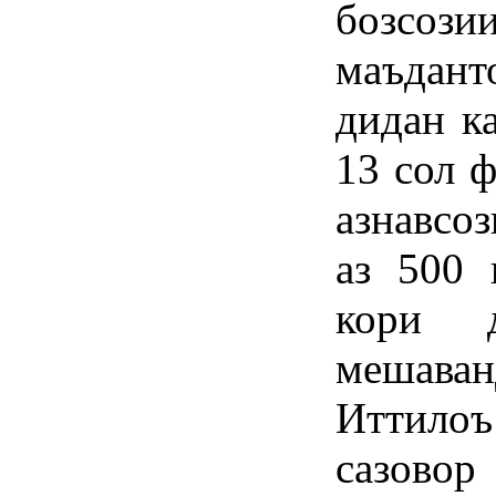
бозс
маъдан
дидан к
13 сол 
азнавсо
аз 500 
кори 
мешаван
Иттило
сазово