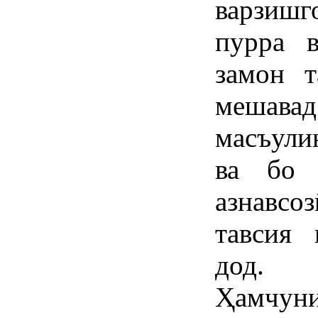
варзиш
пурра в
замон т
мешава
масъули
ва бо 
азнавсо
тавсия 
дод.
Ҳамчун