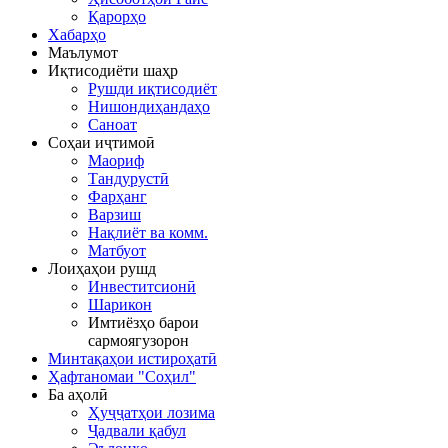
Қарорҳо
Хабарҳо
Маълумот
Иқтисодиёти шаҳр
Рушди иқтисодиёт
Нишондиҳандаҳо
Саноат
Соҳаи иҷтимоӣ
Маориф
Тандурустӣ
Фарҳанг
Варзиш
Нақлиёт ва комм.
Матбуот
Лоиҳаҳои рушд
Инвеститсионӣ
Шарикон
Имтиёзҳо барои
сармоягузорон
Минтақаҳои истироҳатӣ
Ҳафтаномаи "Соҳил"
Ба аҳолӣ
Ҳуҷҷатҳои лозима
Ҷадвали қабул