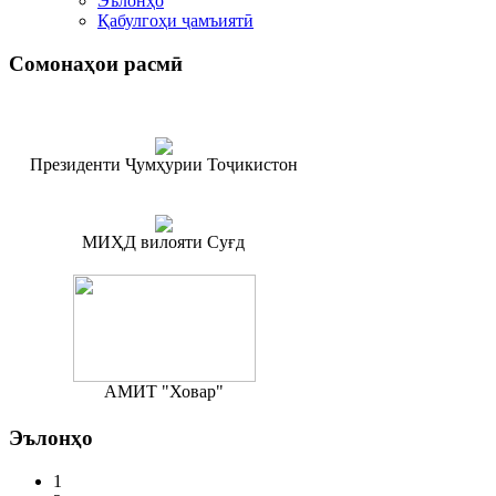
Эълонҳо
Қабулгоҳи ҷамъиятӣ
Сомонаҳои
расмӣ
Президенти Ҷумҳурии Тоҷикистон
МИҲД вилояти Суғд
АМИТ "Ховар"
Эълонҳо
1