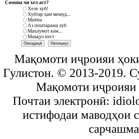
Сомона чи хел аст?
Хеле хуб!
Хубтар ҳам мешуд...
Миёна
Аз пештарааш хуб
Маълумот кам...
Маъқул нест
Мақомоти иҷроияи ҳок
Гулистон. © 2013-2019. С
Мақомоти иҷроияи 
Почтаи электронӣ: idiol
истифодаи маводҳои 
сарчашма