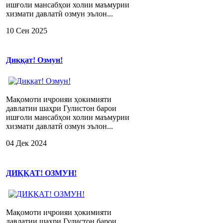
ишғоли мансабҳои холии маъмурии
хизмати давлатӣ озмун эълон...
10 Сен 2025
Диққат! Озмун!
Мақомоти иҷроияи ҳокимияти
давлатии шаҳри Гулистон барои
ишғоли мансабҳои холии маъмурии
хизмати давлатӣ озмун эълон...
04 Дек 2024
ДИҚҚАТ! ОЗМУН!
Мақомоти иҷроияи ҳокимияти
давлатии шаҳри Гулистон барои