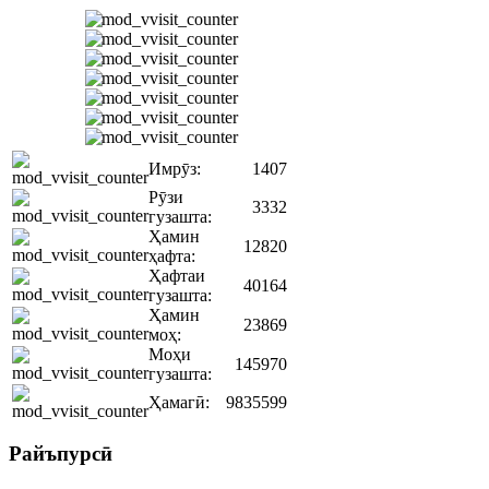
Имрӯз:
1407
Рӯзи
3332
гузашта:
Ҳамин
12820
ҳафта:
Ҳафтаи
40164
гузашта:
Ҳамин
23869
моҳ:
Моҳи
145970
гузашта:
Ҳамагӣ:
9835599
Райъпурсӣ