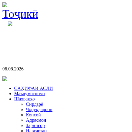
06.08.2026
CАҲИФАИ АСЛӢ
Маълумотнома
Шаҳракҳо
Сирдарё
Чоруқдаррон
Консой
Адрасмон
Зарнисор
Навгарзан