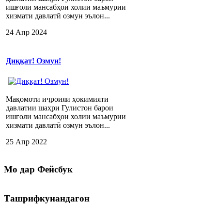
ишғоли мансабҳои холии маъмурии
хизмати давлатӣ озмун эълон...
24 Апр 2024
Диққат! Озмун!
Мақомоти иҷроияи ҳокимияти
давлатии шаҳри Гулистон барои
ишғоли мансабҳои холии маъмурии
хизмати давлатӣ озмун эълон...
25 Апр 2022
Мо
дар Фейсбук
Ташрифкунандагон