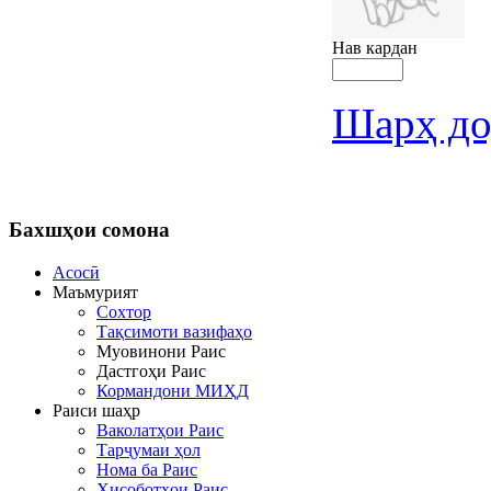
Нав кардан
Шарҳ до
Бахшҳои
сомона
Асосӣ
Маъмурият
Сохтор
Тақсимоти вазифаҳо
Муовинони Раис
Дастгоҳи Раис
Кормандони МИҲД
Раиси шаҳр
Ваколатҳои Раис
Тарҷумаи ҳол
Нома ба Раис
Ҳисоботҳои Раис