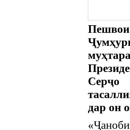
Пешвои
Ҷумҳ
муҳтар
Презид
Серҷо 
тасалли
дар он 
«Ҷаноби