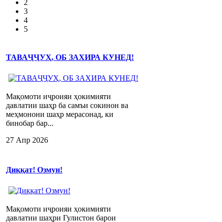
2
3
4
5
ТАВАҶҶУҲ, ОБ ЗАХИРА КУНЕД!
Мақомоти иҷроияи ҳокимияти
давлатии шаҳр ба самъи сокинон ва
меҳмонони шаҳр мерасонад, ки
бинобар бар...
27 Апр 2026
Диққат! Озмун!
Мақомоти иҷроияи ҳокимияти
давлатии шаҳри Гулистон барои