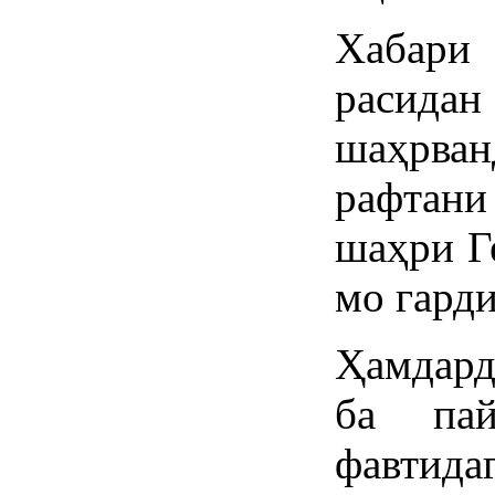
Хабари 
расидан
шаҳрва
рафтани
шаҳри Г
мо гарди
Ҳамдар
ба пай
фавтида