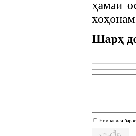
ҳамаи о
хоҳонам
Шарҳ д
Номнависӣ барои