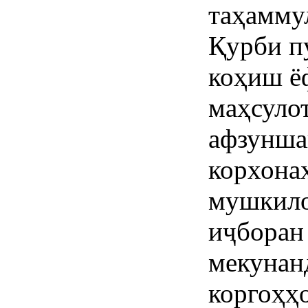
таҳамму
Қурби п
коҳиш ё
маҳсулот
афзунша
корхона
мушкило
иҷборан
мекунанд
коргоҳҳ