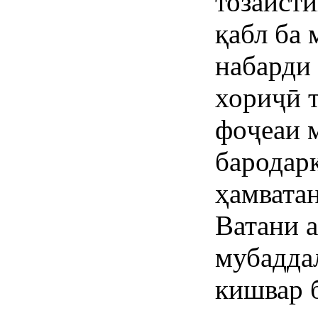
тозаист
қабл ба
набарди
хориҷӣ т
фоҷеаи 
бародар
ҳамвата
Ватани 
мубадда
кишвар б