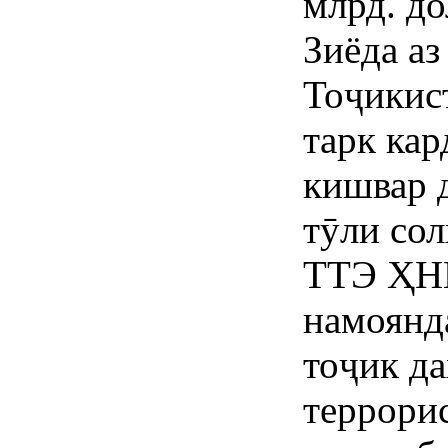
млрд. д
Зиёда аз
Тоҷикис
тарк кар
кишвар д
тӯли со
ТТЭ ҲНИ
намоянд
тоҷик д
террори