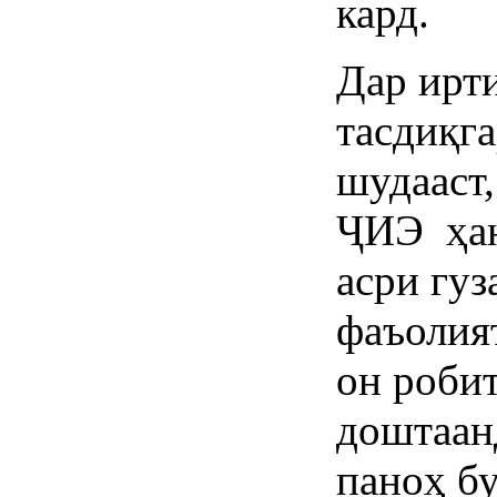
кард.
Дар ирти
тасдиқг
шудааст
ҶИЭ ҳан
асри гу
фаъолия
он роби
доштаан
паноҳ б