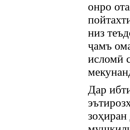
онро от
пойтахт
низ теъ
ҷамъ ом
исломӣ с
мекунан
Дар ибт
эътироз
зоҳиран 
мушкили