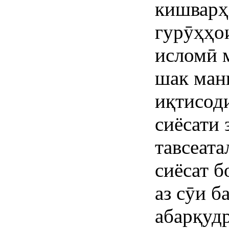
кишварҳ
гурӯҳҳо
исломӣ 
шак ман
иқтисод
сиёсати 
тавсеата
сиёсат б
аз сӯи б
абарқуд