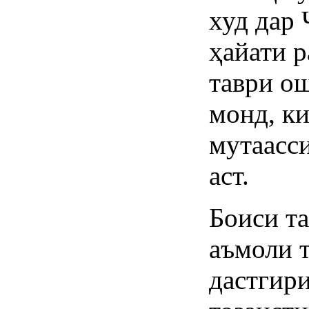
худ дар
ҳайати 
таври о
монд, ки
мутаасси
аст.
Боиси та
аъмоли 
дастгир