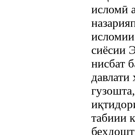
исломӣ 
назария
исломии
сиёсии 
нисбат б
давлати 
гузошта
иқтидори
табиии 
беҳдошт