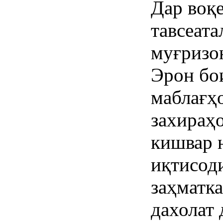
Дар воқе
тавсеата
муғризо
Эрон бои
маблағҳо
захираҳ
кишвар 
иқтисод
заҳматка
дахолат