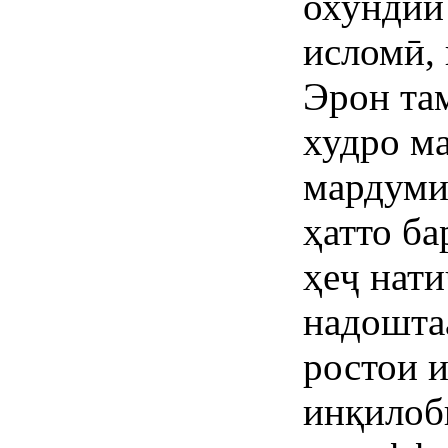
охундии
исломӣ,
Эрон та
худро ма
мардуми 
ҳатто б
ҳеҷ нат
надошта
ростои и
инқилоб