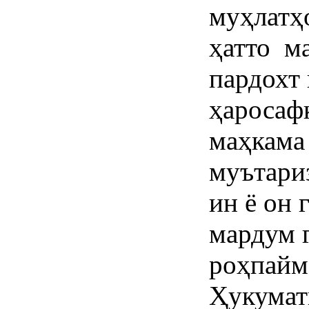
муҳлатҳ
ҳатто м
пардохт 
ҳаросафк
маҳкама
муътари
ин ё он
мардум 
роҳпайм
Ҳукумат