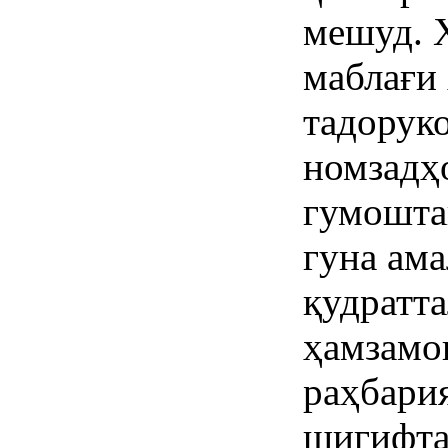
мешуд. 
маблағи
тадорук
номзадҳо
гумошта
гуна ам
қудратта
ҳамзамо
раҳбари
шигифтан