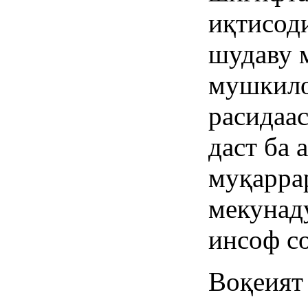
иқтисод
шудаву 
мушкило
расидаас
даст ба 
муқарра
мекунад
инсоф со
Воқеият 