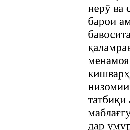
нерӯ ва
барои ам
бавосит
қаламра
менамоя
кишварҳ
низомии
татбиқи
маблағг
дар уму