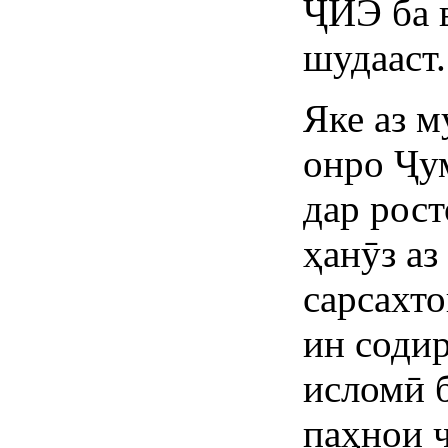
ҶИЭ ба 
шудааст.
Яке аз 
онро Ҷу
дар рос
ҳанӯз аз
сарсахт
ин соди
исломӣ 
паҳнои 