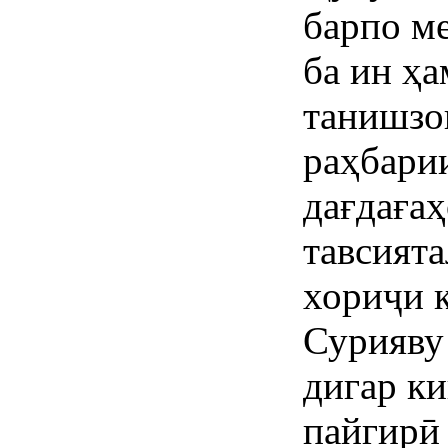
барпо м
ба ин ҳа
танишзо
раҳбари
дағдағаҳ
тавсията
хориҷи к
Сурияву
дигар к
пайгирӣ