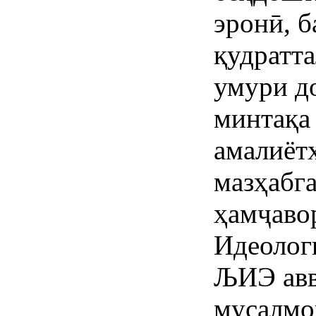
эронӣ, б
қудратт
умури д
минтақа
амалиёт
мазҳабг
ҳамҷаво
Идеолог
ЉИЭ авв
мусалмо