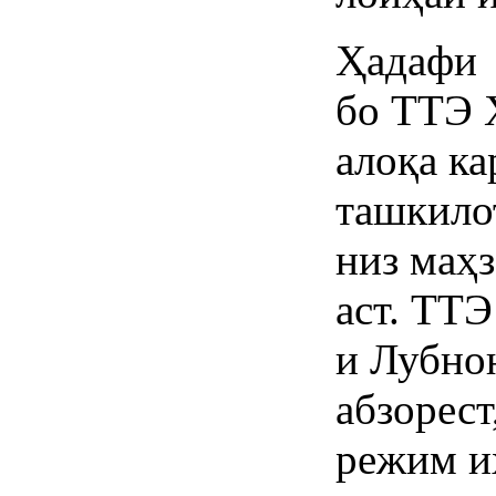
Ҳадафи
бо ТТЭ 
алоқа ка
ташкило
низ маҳз
аст. ТТ
и Лубно
абзорест
режим и