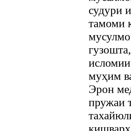
судури 
тамоми 
мусулмо
гузошта
исломии
муҳим в
Эрон ме
пружаи 
тахайюл
кишварҳ