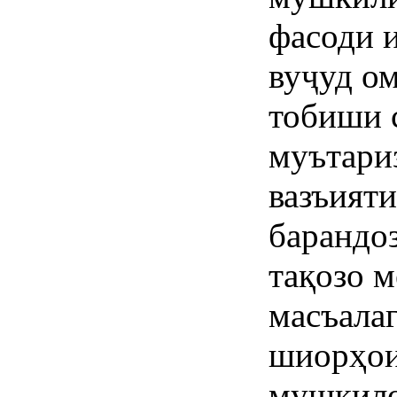
фасоди 
вуҷуд ом
тобиши 
муътари
вазъияти
барандо
тақозо м
масъалаг
шиорҳои 
мушкило