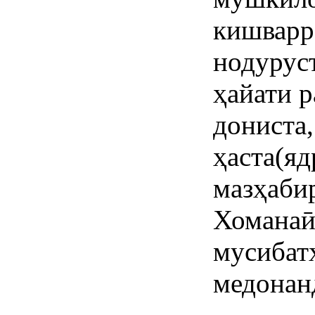
кишварро
нодурус
ҳайати 
дониста,
ҳаста(яд
мазҳаби
Хоманаӣ
мусибат
медонан