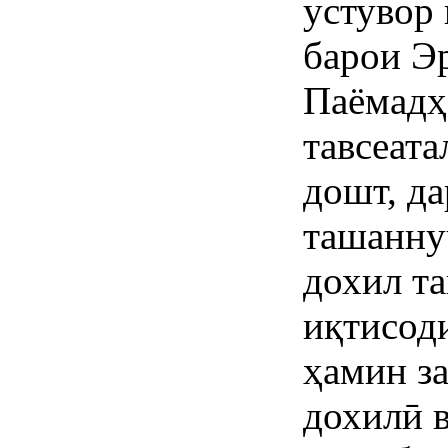
устувор 
барои Эр
Паёмадҳ
тавсеат
дошт, д
ташаннуҷ
дохил та
иқтисод
ҳамин з
дохилӣ в