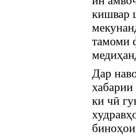
ин амво
кишвар 
мекунан
тамоми 
медиҳан
Дар нав
хабарии
ки чӣ гу
худравҳ
биноҳои