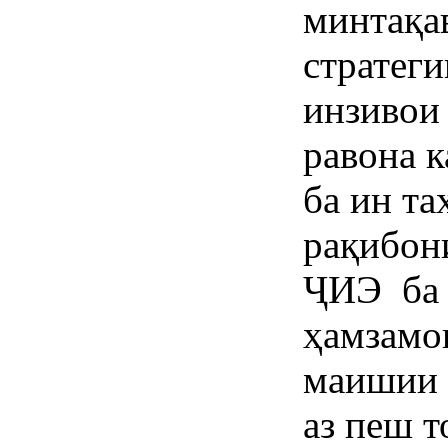
минтақа
стратег
инзивои
равона 
ба ин т
рақибон
ҶИЭ ба 
ҳамзамо
маишии 
аз пеш т