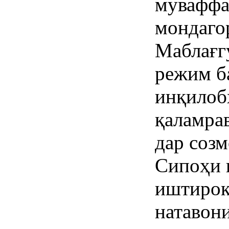
муваффа
мондаго
Маблағг
режим б
инқилоб
қаламрав
дар созм
Сипоҳи 
иштирок
натавони