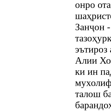
онро от
шаҳрист
Занҷон 
тазоҳур
эътироз 
Алии Хо
ки ин п
мухолиф
талош ба
барандо