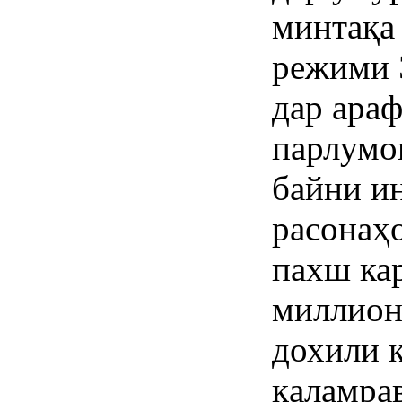
минтақа
режими 
дар ара
парлумо
байни и
расонаҳо
пахш кар
миллион
дохили 
қаламра