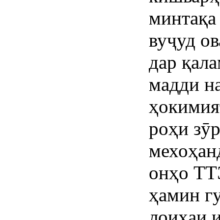
минтақа
вуҷуд ов
дар қал
мадди н
ҳокимия
роҳи зӯр
мехоҳанд
онҳо ТТ
ҳамин гу
лоиҳаи 