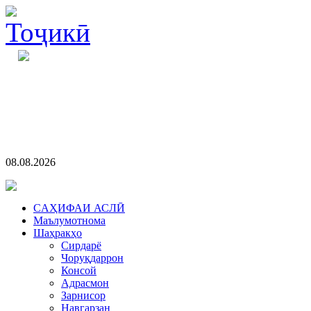
08.08.2026
CАҲИФАИ АСЛӢ
Маълумотнома
Шаҳракҳо
Сирдарё
Чоруқдаррон
Консой
Адрасмон
Зарнисор
Навгарзан