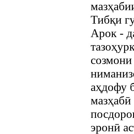
мазҳабии
Тибқи г
Арок - 
тазоҳур
созмони 
ниманиз
аҳдофу 
мазҳабӣ
посдоро
эронӣ ас