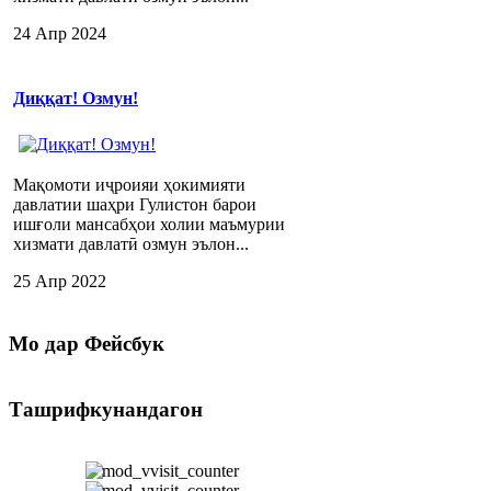
24 Апр 2024
Диққат! Озмун!
Мақомоти иҷроияи ҳокимияти
давлатии шаҳри Гулистон барои
ишғоли мансабҳои холии маъмурии
хизмати давлатӣ озмун эълон...
25 Апр 2022
Мо
дар Фейсбук
Ташрифкунандагон