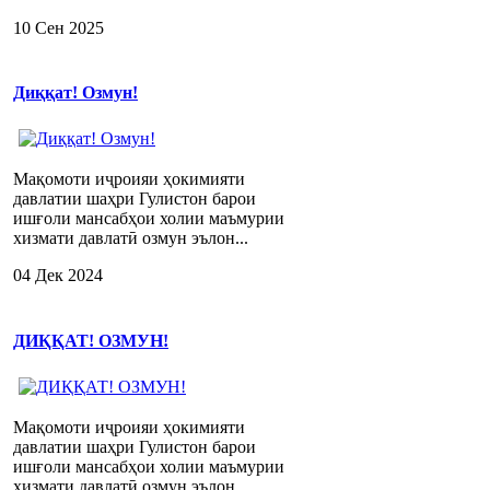
10 Сен 2025
Диққат! Озмун!
Мақомоти иҷроияи ҳокимияти
давлатии шаҳри Гулистон барои
ишғоли мансабҳои холии маъмурии
хизмати давлатӣ озмун эълон...
04 Дек 2024
ДИҚҚАТ! ОЗМУН!
Мақомоти иҷроияи ҳокимияти
давлатии шаҳри Гулистон барои
ишғоли мансабҳои холии маъмурии
хизмати давлатӣ озмун эълон...