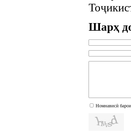
Тоҷикис
Шарҳ д
Номнависӣ барои