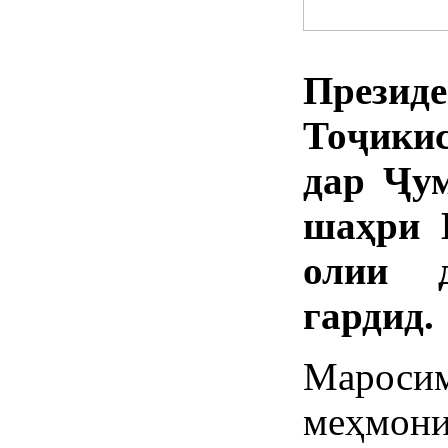
През
Тоҷики
дар Ҷу
шаҳри 
олии 
гардид.
Мароси
меҳмон