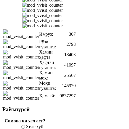
Имрӯз:
307
Рӯзи
2798
гузашта:
Ҳамин
18403
ҳафта:
Ҳафтаи
41097
гузашта:
Ҳамин
25567
моҳ:
Моҳи
145970
гузашта:
Ҳамагӣ:
9837297
Райъпурсӣ
Сомона чи хел аст?
Хеле хуб!