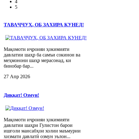
4
5
ТАВАҶҶУҲ, ОБ ЗАХИРА КУНЕД!
Мақомоти иҷроияи ҳокимияти
давлатии шаҳр ба самъи сокинон ва
меҳмонони шаҳр мерасонад, ки
бинобар бар...
27 Апр 2026
Диққат! Озмун!
Мақомоти иҷроияи ҳокимияти
давлатии шаҳри Гулистон барои
ишғоли мансабҳои холии маъмурии
хизмати давлатӣ озмун эълон...