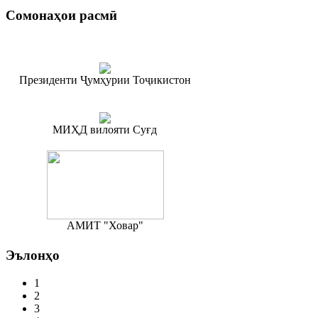
Сомонаҳои
расмӣ
Президенти Ҷумҳурии Тоҷикистон
МИҲД вилояти Суғд
АМИТ "Ховар"
Эълонҳо
1
2
3