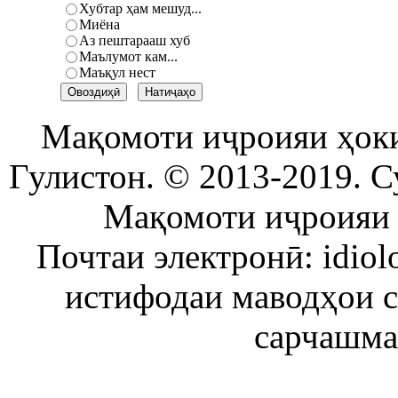
Хубтар ҳам мешуд...
Миёна
Аз пештарааш хуб
Маълумот кам...
Маъқул нест
Мақомоти иҷроияи ҳок
Гулистон. © 2013-2019. С
Мақомоти иҷроияи 
Почтаи электронӣ: idiol
истифодаи маводҳои 
сарчашма