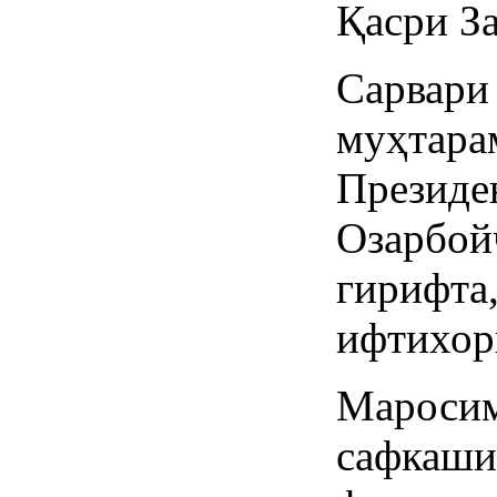
Қасри За
Сарвар
муҳтар
През
Озарбой
гирифт
ифтихор
Мароси
сафкаши