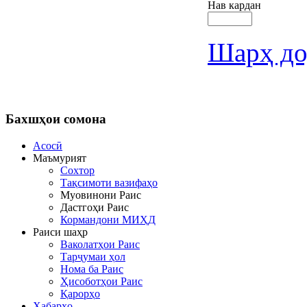
Нав кардан
Шарҳ до
Бахшҳои
сомона
Асосӣ
Маъмурият
Сохтор
Тақсимоти вазифаҳо
Муовинони Раис
Дастгоҳи Раис
Кормандони МИҲД
Раиси шаҳр
Ваколатҳои Раис
Тарҷумаи ҳол
Нома ба Раис
Ҳисоботҳои Раис
Қарорҳо
Хабарҳо