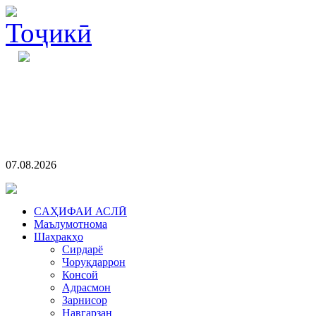
07.08.2026
CАҲИФАИ АСЛӢ
Маълумотнома
Шаҳракҳо
Сирдарё
Чоруқдаррон
Консой
Адрасмон
Зарнисор
Навгарзан