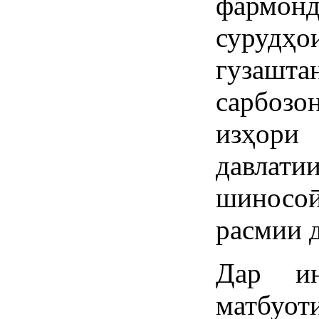
фармон
сурудҳ
гузашт
сарбозо
изҳори
давлати
шиносо
расмии д
Дар и
матбуот