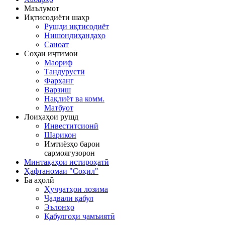
Маълумот
Иқтисодиёти шаҳр
Рушди иқтисодиёт
Нишондиҳандаҳо
Саноат
Соҳаи иҷтимоӣ
Маориф
Тандурустӣ
Фарҳанг
Варзиш
Нақлиёт ва комм.
Матбуот
Лоиҳаҳои рушд
Инвеститсионӣ
Шарикон
Имтиёзҳо барои
сармоягузорон
Минтақаҳои истироҳатӣ
Ҳафтаномаи "Соҳил"
Ба аҳолӣ
Ҳуҷҷатҳои лозима
Ҷадвали қабул
Эълонҳо
Қабулгоҳи ҷамъиятӣ